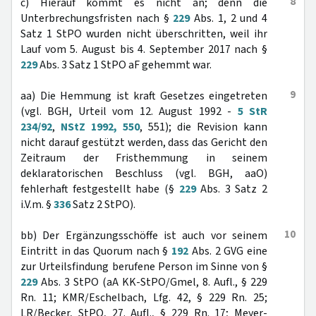
8
c) Hierauf kommt es nicht an; denn die
Unterbrechungsfristen nach §
229
Abs. 1, 2 und 4
Satz 1 StPO wurden nicht überschritten, weil ihr
Lauf vom 5. August bis 4. September 2017 nach §
229
Abs. 3 Satz 1 StPO aF gehemmt war.
9
aa) Die Hemmung ist kraft Gesetzes eingetreten
(vgl. BGH, Urteil vom 12. August 1992 -
5 StR
234/92
,
NStZ 1992, 550
, 551); die Revision kann
nicht darauf gestützt werden, dass das Gericht den
Zeitraum der Fristhemmung in seinem
deklaratorischen Beschluss (vgl. BGH, aaO)
fehlerhaft festgestellt habe (§
229
Abs. 3 Satz 2
i.V.m. §
336
Satz 2 StPO).
10
bb) Der Ergänzungsschöffe ist auch vor seinem
Eintritt in das Quorum nach §
192
Abs. 2 GVG eine
zur Urteilsfindung berufene Person im Sinne von §
229
Abs. 3 StPO (aA KK-StPO/Gmel, 8. Aufl., § 229
Rn. 11; KMR/Eschelbach, Lfg. 42, § 229 Rn. 25;
LR/Becker, StPO, 27. Aufl., § 229 Rn. 17; Meyer-