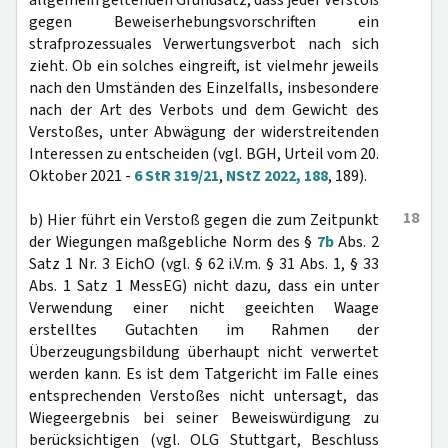
allgemein geltenden Grundsatz, dass jeder Verstoß
gegen Beweiserhebungsvorschriften ein
strafprozessuales Verwertungsverbot nach sich
zieht. Ob ein solches eingreift, ist vielmehr jeweils
nach den Umständen des Einzelfalls, insbesondere
nach der Art des Verbots und dem Gewicht des
Verstoßes, unter Abwägung der widerstreitenden
Interessen zu entscheiden (vgl. BGH, Urteil vom 20.
Oktober 2021 -
6 StR 319/21
,
NStZ 2022, 188
, 189).
18
b) Hier führt ein Verstoß gegen die zum Zeitpunkt
der Wiegungen maßgebliche Norm des §
7b
Abs. 2
Satz 1 Nr. 3 EichO (vgl. § 62 i.V.m. § 31 Abs. 1, § 33
Abs. 1 Satz 1 MessEG) nicht dazu, dass ein unter
Verwendung einer nicht geeichten Waage
erstelltes Gutachten im Rahmen der
Überzeugungsbildung überhaupt nicht verwertet
werden kann. Es ist dem Tatgericht im Falle eines
entsprechenden Verstoßes nicht untersagt, das
Wiegeergebnis bei seiner Beweiswürdigung zu
berücksichtigen (vgl. OLG Stuttgart, Beschluss