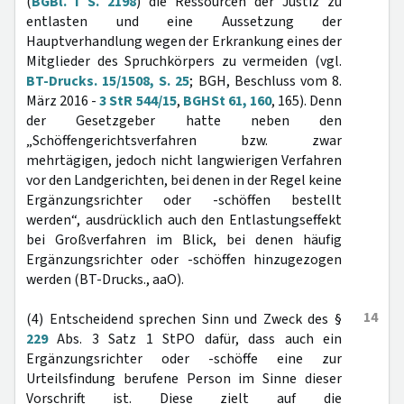
(
BGBl. I S. 2198
) die Ressourcen der Justiz zu
entlasten und eine Aussetzung der
Hauptverhandlung wegen der Erkrankung eines der
Mitglieder des Spruchkörpers zu vermeiden (vgl.
BT-Drucks. 15/1508, S. 25
; BGH, Beschluss vom 8.
März 2016 -
3 StR 544/15
,
BGHSt 61, 160
, 165). Denn
der Gesetzgeber hatte neben den
„Schöffengerichtsverfahren bzw. zwar
mehrtägigen, jedoch nicht langwierigen Verfahren
vor den Landgerichten, bei denen in der Regel keine
Ergänzungsrichter oder -schöffen bestellt
werden“, ausdrücklich auch den Entlastungseffekt
bei Großverfahren im Blick, bei denen häufig
Ergänzungsrichter oder -schöffen hinzugezogen
werden (BT-Drucks., aaO).
14
(4) Entscheidend sprechen Sinn und Zweck des §
229
Abs. 3 Satz 1 StPO dafür, dass auch ein
Ergänzungsrichter oder -schöffe eine zur
Urteilsfindung berufene Person im Sinne dieser
Vorschrift ist. Diese zielt auf die