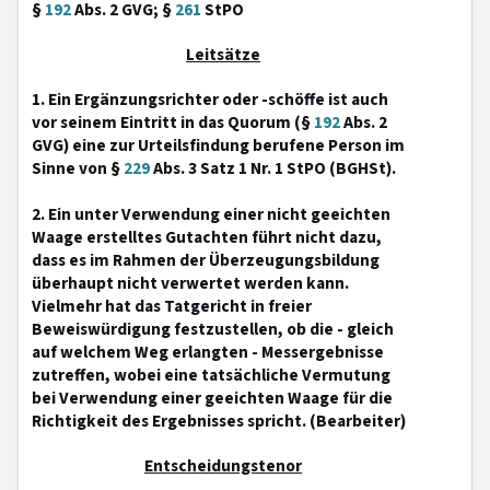
§
192
Abs. 2 GVG; §
261
StPO
Leitsätze
1. Ein Ergänzungsrichter oder -schöffe ist auch
vor seinem Eintritt in das Quorum (§
192
Abs. 2
GVG) eine zur Urteilsfindung berufene Person im
Sinne von §
229
Abs. 3 Satz 1 Nr. 1 StPO (BGHSt).
2. Ein unter Verwendung einer nicht geeichten
Waage erstelltes Gutachten führt nicht dazu,
dass es im Rahmen der Überzeugungsbildung
überhaupt nicht verwertet werden kann.
Vielmehr hat das Tatgericht in freier
Beweiswürdigung festzustellen, ob die - gleich
auf welchem Weg erlangten - Messergebnisse
zutreffen, wobei eine tatsächliche Vermutung
bei Verwendung einer geeichten Waage für die
Richtigkeit des Ergebnisses spricht. (Bearbeiter)
Entscheidungstenor