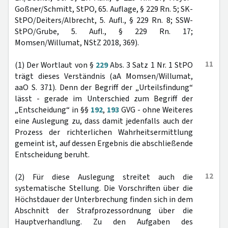
Goßner/Schmitt, StPO, 65. Auflage, § 229 Rn. 5; SK-
StPO/Deiters/Albrecht, 5. Aufl., § 229 Rn. 8; SSW-
StPO/Grube, 5. Aufl., § 229 Rn. 17;
Momsen/Willumat, NStZ 2018, 369).
11
(1) Der Wortlaut von §
229
Abs. 3 Satz 1 Nr. 1 StPO
trägt dieses Verständnis (aA Momsen/Willumat,
aaO S. 371). Denn der Begriff der „Urteilsfindung“
lässt - gerade im Unterschied zum Begriff der
„Entscheidung“ in §§
192
,
193
GVG - ohne Weiteres
eine Auslegung zu, dass damit jedenfalls auch der
Prozess der richterlichen Wahrheitsermittlung
gemeint ist, auf dessen Ergebnis die abschließende
Entscheidung beruht.
12
(2) Für diese Auslegung streitet auch die
systematische Stellung. Die Vorschriften über die
Höchstdauer der Unterbrechung finden sich in dem
Abschnitt der Strafprozessordnung über die
Hauptverhandlung. Zu den Aufgaben des