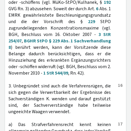
oder -schöffens (vgl. MüKo-StPO/Kulhanek, §
192
GVG Rn. 3) abzusehen. Soweit der durch Art.
6
Abs. 1
EMRK gewährleistete Beschleunigungsgrundsatz
und die der Vorschrift des §
229
StPO
zugrundeliegenden Konzentrationsmaxime (vgl.
BGH, Beschluss vom 16. Oktober 2007 -
3 StR
254/07
,
BGHR StPO § 229 Abs. 1 Sachverhandlung
8
) berührt werden, kann der Vorsitzende diese
Belange dadurch berücksichtigen, dass er die
Hinzuziehung des erkrankten Ergänzungsrichters
oder -schöffen widerruft (vgl. BGH, Beschluss vom 2.
November 2010 -
1 StR 544/09
, Rn. 42).
16
3. Unbegründet sind auch die Verfahrensrügen, die
sich gegen die Verwertbarkeit der Ergebnisse des
Sachverständigen K. wenden und darauf gestützt
sind, der Sachververständige habe teilweise
ungeeichte Waagen verwendet.
17
a) Das Strafverfahrensrecht kennt keinen