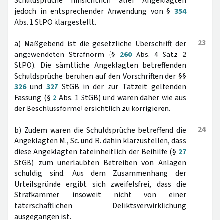
Schuldsprüche hinsichtlich aller Angeklagten
jedoch in entsprechender Anwendung von §
354
Abs. 1 StPO klargestellt.
23
a) Maßgebend ist die gesetzliche Überschrift der
angewendeten Strafnorm (§
260
Abs. 4 Satz 2
StPO). Die sämtliche Angeklagten betreffenden
Schuldsprüche beruhen auf den Vorschriften der §§
326
und
327
StGB in der zur Tatzeit geltenden
Fassung (§
2
Abs. 1 StGB) und waren daher wie aus
der Beschlussformel ersichtlich zu korrigieren.
24
b) Zudem waren die Schuldsprüche betreffend die
Angeklagten M., Sc. und R. dahin klarzustellen, dass
diese Angeklagten tateinheitlich der Beihilfe (§
27
StGB) zum unerlaubten Betreiben von Anlagen
schuldig sind. Aus dem Zusammenhang der
Urteilsgründe ergibt sich zweifelsfrei, dass die
Strafkammer insoweit nicht von einer
täterschaftlichen Deliktsverwirklichung
ausgegangen ist.