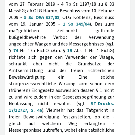
vom 27. Februar 2019 - 4 Rb Ss 1197/18 zu § 33
MessEG; aA OLG Hamm, Beschluss vom 10. Februar
2009 -
5 Ss OWi 637/08
; OLG Koblenz, Beschluss
vom 19. Januar 2005 -
1 Ss 349/04
). Das zum
maßgeblichen Zeitpunkt geltende
bußgeldbewehrte Verbot der Verwendung
ungeeichter Waagen und des Messergebnisses (vgl.
§
74
Nr. 17a EichO i.V.m. §
19
Abs. 1 Nr. 4 EichG)
richtete sich gegen den Verwender der Waage,
schränkt aber nicht die Grundsätze der
Amtsermittlung und der freien richterlichen
Beweiswürdigung ein. Eine solche
strafprozessrechtliche Wirkung kam schon dem
(früheren) Eichgesetz ausweislich dessen § 1 nicht
zu und wird zudem in der Gesetzesbegründung zur
Neufassung nicht erwähnt (vgl.
BT-Drucks.
17/12727, S. 46
). Vielmehr hat das Tatgericht in
freier Beweiswürdigung festzustellen, ob die -
gleich auf welchem Weg erlangten -
Messergebnisse zutreffen, wobei eine tatsächliche