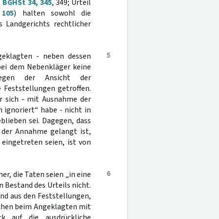
,
BGHSt 34, 345
, 349; Urteil
 105
) halten sowohl die
 Landgerichts rechtlicher
5
ngeklagten - neben dessen
 bei dem Nebenkläger keine
gegen der Ansicht der
 Feststellungen getroffen.
er sich - mit Ausnahme der
 ignoriert“ habe - nicht in
blieben sei. Dagegen, dass
u der Annahme gelangt ist,
eingetreten seien, ist von
6
er, die Taten seien „in eine
 Bestand des Urteils nicht.
end aus den Feststellungen,
uchen beim Angeklagten mit
k auf die ausdrückliche