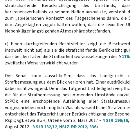
strafschärfende Berücksichtigung des Umstands, d
Vertrauensverhältnis zu seinem Neffen ausnutzte, versteht 
zum „spielerischen Kontext“ des Tatgeschehens dahin, die
dem Angeklagten zugutehalten wollen, dass die sexuellen Übe
Nebenkläger ängstigenden Atmosphäre stattfanden.
c) Einen durchgreifenden Rechtsfehler zeigt die Beschwerd
insoweit nicht auf, als sie die strafschärfende Berücksichti
dass bei den Taten die Strafbarkeitsvoraussetzungen des §
176
zweifacher Weise verwirklicht wurden.
Der Senat kann ausschließen, dass das Landgericht 
Strafbemessung aus dem Blick verloren hat. Einer ausdrückli
dabei nicht zwingend. Denn das Tatgericht ist lediglich verpfli
die für die Strafbemessung bestimmenden Umstände darzu
StPO); eine erschöpfende Aufzählung aller Strafzumess
vorgeschrieben noch möglich. Was als wesentlicher Strafzume
entscheidet das Tatgericht unter Berücksichtigung der Besonder
Rspr.; vgl. etwa BGH, Urteile vom 2. März 2017 -
4 StR 196/16
August 2012 -
3 StR 132/12
,
NStZ-RR 2012, 336
).