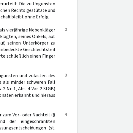
verurteilt. Die zu Ungunsten
lichen Rechts gestützte und
haft bleibt ohne Erfolg.
2
als vierjährige Nebenkläger
lagten, seines Onkels, auf.
uf, seinen Unterkörper zu
unbedeckte Geschlechtsteil
te schließlich einen Finger
3
ugunsten und zulasten des
 als minder schweren Fall
 2 Nr. 1, Abs. 4 Var. 2 StGB)
Monaten erkannt und hieraus
4
r zum Vor- oder Nachteil (§
d der eingeschränkten
essungsentscheidungen (st.