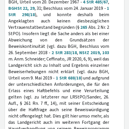
BGH, Urteil vom 20. Dezember 1967 -
4 StR 485/67
,
BGHSt 22, 29
, 31; Beschluss vom 24. Januar 2019 -
1
StR 298/18
), und konnte deshalb beim
Angeklagten auch keinen diesbezüglichen
Vertrauenstatbestand begründen (§
265
Abs. 2 Nr. 2
StPO). Insofern liegt die Sache anders als bei einer
Abweichung von den Grundsätzen der
Beweiskontinuität (vgl. dazu BGH, Beschluss vom
26. September 2018 -
2 StR 283/18
,
NStZ 2019, 103
m. Anm. Schneider; Ceffinato, JR 2020, 6, 9), weil das
Landgericht sich zu Inhalt und Ergebnis einzelner
Beweiserhebungen nicht erklärt (vgl. dazu BGH,
Urteil vom 9. Mai 2019 -
1 StR 688/18
) und aufgrund
der unterschiedlichen Anforderungen, die für den
Erlass eines Haftbefehls und eine Verurteilung
gelten (vgl. zu letzterer nur LRStPO/Sander, 26.
Aufl., § 261 Rn. 7 ff., 14), mit seiner Entscheidung
über die Haftfrage auch seine Beweiswürdigung
nicht offengelegt hat. Dies gilt hier umso mehr, als
das Landgericht auch im weiteren Fortgang der
Hauptverhandlung von seinem Beweisprogramm