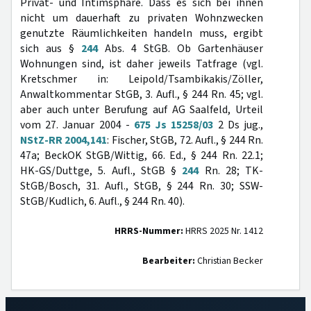
Privat- und Intimsphäre. Dass es sich bei ihnen
nicht um dauerhaft zu privaten Wohnzwecken
genutzte Räumlichkeiten handeln muss, ergibt
sich aus §
244
Abs. 4 StGB. Ob Gartenhäuser
Wohnungen sind, ist daher jeweils Tatfrage (vgl.
Kretschmer in: Leipold/Tsambikakis/Zöller,
Anwaltkommentar StGB, 3. Aufl., § 244 Rn. 45; vgl.
aber auch unter Berufung auf AG Saalfeld, Urteil
vom 27. Januar 2004 -
675 Js 15258/03
2 Ds jug.,
NStZ-RR 2004,141
: Fischer, StGB, 72. Aufl., § 244 Rn.
47a; BeckOK StGB/Wittig, 66. Ed., § 244 Rn. 22.1;
HK-GS/Duttge, 5. Aufl., StGB §
244
Rn. 28; TK-
StGB/Bosch, 31. Aufl., StGB, § 244 Rn. 30; SSW-
StGB/Kudlich, 6. Aufl., § 244 Rn. 40).
HRRS-Nummer:
HRRS 2025 Nr. 1412
Bearbeiter:
Christian Becker