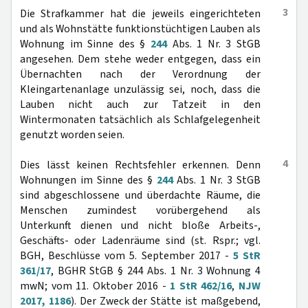
3
Die Strafkammer hat die jeweils eingerichteten
und als Wohnstätte funktionstüchtigen Lauben als
Wohnung im Sinne des §
244
Abs. 1 Nr. 3 StGB
angesehen. Dem stehe weder entgegen, dass ein
Übernachten nach der Verordnung der
Kleingartenanlage unzulässig sei, noch, dass die
Lauben nicht auch zur Tatzeit in den
Wintermonaten tatsächlich als Schlafgelegenheit
genutzt worden seien.
4
Dies lässt keinen Rechtsfehler erkennen. Denn
Wohnungen im Sinne des §
244
Abs. 1 Nr. 3 StGB
sind abgeschlossene und überdachte Räume, die
Menschen zumindest vorübergehend als
Unterkunft dienen und nicht bloße Arbeits-,
Geschäfts- oder Ladenräume sind (st. Rspr.; vgl.
BGH, Beschlüsse vom 5. September 2017 -
5 StR
361/17
, BGHR StGB § 244 Abs. 1 Nr. 3 Wohnung 4
mwN; vom 11. Oktober 2016 -
1 StR 462/16
,
NJW
2017, 1186
). Der Zweck der Stätte ist maßgebend,