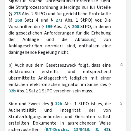
Signatur. Solche Unterschriftserfordernisse sieht
die Strafprozessordnung allerdings nur für Urteile
(§
275
Abs. 2 StPO) und für gerichtliche Protokolle
(§
168
Satz 4 und §
271
Abs. 1 StPO) vor. Die
Vorschriften der §
199
Abs. 2, §
200
StPO, in denen
die gesetzlichen Anforderungen für die Erhebung
der Anklage und die Abfassung von
Anklageschriften normiert sind, enthalten eine
dahingehende Regelung nicht.
4
b) Auch aus dem Gesetzeszweck folgt, dass eine
elektronisch erstellte und entsprechend
übermittelte Anklageschrift lediglich mit einer
einfachen elektronischen Signatur im Sinne des §
32b
Abs. 1 Satz 1 StPO versehen sein muss.
5
Sinn und Zweck des §
32b
Abs. 1 StPO ist es, die
Authentizität und Integrität der von
Strafverfolgungsbehörden und Gerichten selbst
erstellten Dokumente in ausreichender Weise
sicherzustellen (
BT-Drucks. 18/9416, S. 48
).