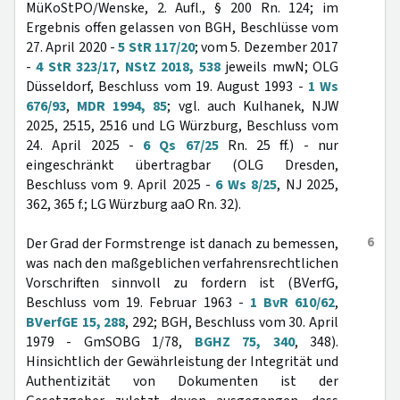
MüKoStPO/Wenske, 2. Aufl., § 200 Rn. 124; im
Ergebnis offen gelassen von BGH, Beschlüsse vom
27. April 2020 -
5 StR 117/20
; vom 5. Dezember 2017
-
4 StR 323/17
,
NStZ 2018, 538
jeweils mwN; OLG
Düsseldorf, Beschluss vom 19. August 1993 -
1 Ws
676/93
,
MDR 1994, 85
; vgl. auch Kulhanek, NJW
2025, 2515, 2516 und LG Würzburg, Beschluss vom
24. April 2025 -
6 Qs 67/25
Rn. 25 ff.) - nur
eingeschränkt übertragbar (OLG Dresden,
Beschluss vom 9. April 2025 -
6 Ws 8/25
, NJ 2025,
362, 365 f.; LG Würzburg aaO Rn. 32).
6
Der Grad der Formstrenge ist danach zu bemessen,
was nach den maßgeblichen verfahrensrechtlichen
Vorschriften sinnvoll zu fordern ist (BVerfG,
Beschluss vom 19. Februar 1963 -
1 BvR 610/62
,
BVerfGE 15, 288
, 292; BGH, Beschluss vom 30. April
1979 - GmSOBG 1/78,
BGHZ 75, 340
, 348).
Hinsichtlich der Gewährleistung der Integrität und
Authentizität von Dokumenten ist der