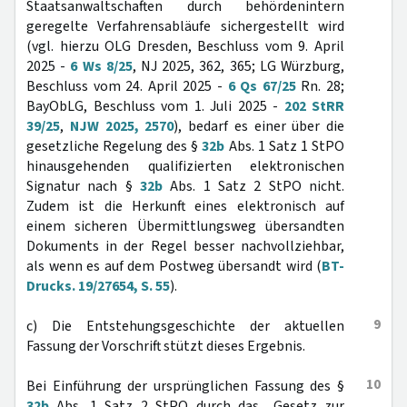
Staatsanwaltschaften durch behördenintern
geregelte Verfahrensabläufe sichergestellt wird
(vgl. hierzu OLG Dresden, Beschluss vom 9. April
2025 -
6 Ws 8/25
, NJ 2025, 362, 365; LG Würzburg,
Beschluss vom 24. April 2025 -
6 Qs 67/25
Rn. 28;
BayObLG, Beschluss vom 1. Juli 2025 -
202 StRR
39/25
,
NJW 2025, 2570
), bedarf es einer über die
gesetzliche Regelung des §
32b
Abs. 1 Satz 1 StPO
hinausgehenden qualifizierten elektronischen
Signatur nach §
32b
Abs. 1 Satz 2 StPO nicht.
Zudem ist die Herkunft eines elektronisch auf
einem sicheren Übermittlungsweg übersandten
Dokuments in der Regel besser nachvollziehbar,
als wenn es auf dem Postweg übersandt wird (
BT-
Drucks. 19/27654, S. 55
).
9
c) Die Entstehungsgeschichte der aktuellen
Fassung der Vorschrift stützt dieses Ergebnis.
10
Bei Einführung der ursprünglichen Fassung des §
32b
Abs. 1 Satz 2 StPO durch das „Gesetz zur