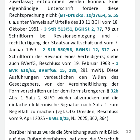
zuverlässig entnommen werden können. Eine
eigenhändige Unterschrift fordere diese
Rechtsprechung nicht (
BT-Drucks. 19/27654, S. 55
u.a. unter Verweis auf Urteile des 10 11 BGH vom 18.
Oktober 1951 -
3 StR 513/51
,
BGHSt 2, 77
, 78 zur
Schriftform bei Revisionseinlegung und -
rechtfertigung der Staatsanwaltschaft und vom 7.
Januar 1959 -
2 StR 550/58
,
BGHSt 12, 317
zur
Schriftform der Revision eines Verteidigers; siehe
auch BVerfG, Beschluss vom 19. Februar 1963 -
1
BvR 610/62
,
BVerfGE 15, 288
, 291 mwN). Diese
Ausführungen verdeutlichen den Willen des
Gesetzgebers, von der Vereinheitlichung der
Formvorschriften unter dem formstrengeren §
32b
Abs. 1 Satz 2 StPO wieder abzurücken und die
einfache elektronische Signatur nach Satz 1 zum
Regelfall zu machen (vgl. OLG Dresden, Beschluss
vom 9. April 2025 -
6 Ws 8/25
, NJ 2025, 362, 364).
12
Darüber hinaus wurde die Streichung auch mit Blick
auf das Bußgeldverfahren, bei dem die Vorschrift