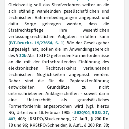
Gleichzeitig soll das Strafverfahren weiter an die
sich ständig wandelnden gesellschaftlichen und
technischen Rahmenbedingungen angepasst und
dafür Sorge getragen werden, dass die
Strafrechtspflege ihre wesentlichen
verfassungsrechtlichen Aufgaben erfüllen kann
(
BT-Drucks. 19/27654, S. 1
). Wie der Gesetzgeber
aufgezeigt hat, sollen die im Anwendungsbereich
des §
32b
Abs. 1 StPO geltenden Formerfordernisse
an die mit der fortschreitenden Einführung des
elektronischen Rechtsverkehrs verbundenen
technischen Möglichkeiten angepasst werden.
Daher sind die für die Papieraktenführung
entwickelten Grundsätze zu nicht
unterschriebenen Anklageschriften - soweit darin
eine Unterschrift als grundsätzliches
Formerfordernis angesprochen wird (vgl. hierzu
RG, Urteil vom 18. Februar 1905 -
5620/04
,
RGSt 37,
407
, 408; LRStPO/Stuckenberg, 27. Aufl., § 200 Rn.
78 und 96; KKStPO/Schneider, 9. Aufl., § 200 Rn. 38;