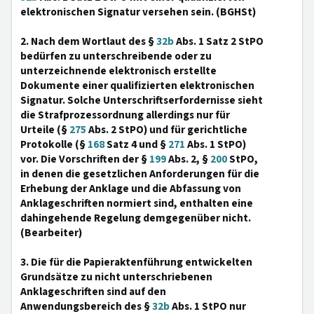
elektronischen Signatur versehen sein. (BGHSt)
2. Nach dem Wortlaut des §
32b
Abs. 1 Satz 2 StPO
bedürfen zu unterschreibende oder zu
unterzeichnende elektronisch erstellte
Dokumente einer qualifizierten elektronischen
Signatur. Solche Unterschriftserfordernisse sieht
die Strafprozessordnung allerdings nur für
Urteile (§
275
Abs. 2 StPO) und für gerichtliche
Protokolle (§
168
Satz 4 und §
271
Abs. 1 StPO)
vor. Die Vorschriften der §
199
Abs. 2, §
200
StPO,
in denen die gesetzlichen Anforderungen für die
Erhebung der Anklage und die Abfassung von
Anklageschriften normiert sind, enthalten eine
dahingehende Regelung demgegenüber nicht.
(Bearbeiter)
3. Die für die Papieraktenführung entwickelten
Grundsätze zu nicht unterschriebenen
Anklageschriften sind auf den
Anwendungsbereich des §
32b
Abs. 1 StPO nur