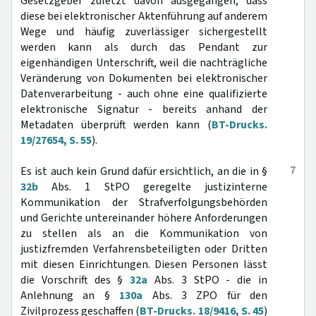
Gesetzgeber zuletzt davon ausgegangen, dass
diese bei elektronischer Aktenführung auf anderem
Wege und häufig zuverlässiger sichergestellt
werden kann als durch das Pendant zur
eigenhändigen Unterschrift, weil die nachträgliche
Veränderung von Dokumenten bei elektronischer
Datenverarbeitung - auch ohne eine qualifizierte
elektronische Signatur - bereits anhand der
Metadaten überprüft werden kann (
BT-Drucks.
19/27654, S. 55
).
7
Es ist auch kein Grund dafür ersichtlich, an die in §
32b
Abs. 1 StPO geregelte justizinterne
Kommunikation der Strafverfolgungsbehörden
und Gerichte untereinander höhere Anforderungen
zu stellen als an die Kommunikation von
justizfremden Verfahrensbeteiligten oder Dritten
mit diesen Einrichtungen. Diesen Personen lässt
die Vorschrift des §
32a
Abs. 3 StPO - die in
Anlehnung an §
130a
Abs. 3 ZPO für den
Zivilprozess geschaffen (
BT-Drucks. 18/9416, S. 45
)