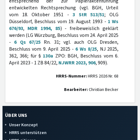
entsprechend der zur Papieraktenführung
entwickelten Rechtsprechung (vgl. BGH, Urteil
vom 18. Oktober 1951 -
3 StR 513/51
; OLG
Düsseldorf, Beschluss vom 19. August 1993 -
1 Ws
676/93
,
MDR 1994, 85
) - freibeweislich geklärt
werden (LG Würzburg, Beschluss vom 24. April 2025
-
6 Qs 67/25
Rn. 31; vgl. auch OLG Dresden,
Beschluss vom 9. April 2025 -
6 Ws 8/25
, NJ 2025,
362, 366; für §
130a
ZPO: BGH, Beschluss vom 6.
April 2023 - 1 ZB 84/22,
NJWRR 2023, 906
, 909).
HRRS-Nummer:
HRRS 2026 Nr. 68
Bearbeiter:
Christian Becker
ÜBER UNS
Unser Konzept
HRRS unterstützen