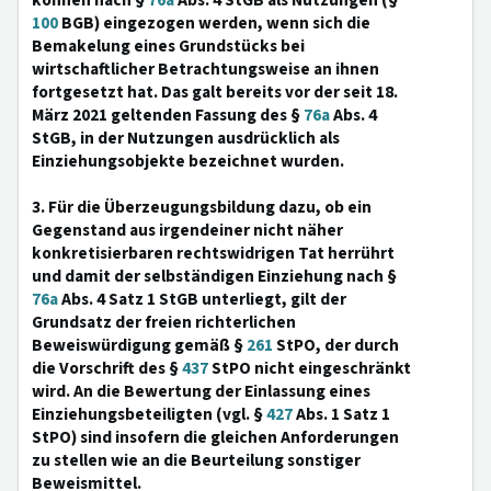
können nach §
76a
Abs. 4 StGB als Nutzungen (§
100
BGB) eingezogen werden, wenn sich die
Bemakelung eines Grundstücks bei
wirtschaftlicher Betrachtungsweise an ihnen
fortgesetzt hat. Das galt bereits vor der seit 18.
März 2021 geltenden Fassung des §
76a
Abs. 4
StGB, in der Nutzungen ausdrücklich als
Einziehungsobjekte bezeichnet wurden.
3. Für die Überzeugungsbildung dazu, ob ein
Gegenstand aus irgendeiner nicht näher
konkretisierbaren rechtswidrigen Tat herrührt
und damit der selbständigen Einziehung nach §
76a
Abs. 4 Satz 1 StGB unterliegt, gilt der
Grundsatz der freien richterlichen
Beweiswürdigung gemäß §
261
StPO, der durch
die Vorschrift des §
437
StPO nicht eingeschränkt
wird. An die Bewertung der Einlassung eines
Einziehungsbeteiligten (vgl. §
427
Abs. 1 Satz 1
StPO) sind insofern die gleichen Anforderungen
zu stellen wie an die Beurteilung sonstiger
Beweismittel.