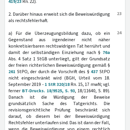
419/23
Rn. 22).
23
2. Darüber hinaus erweist sich die Beweiswürdigung
als rechtsfehlerhaft.
24
a) Für die Überzeugungsbildung dazu, ob ein
Gegenstand aus irgendeiner nicht näher
konkretisierbaren rechtswidrigen Tat herrührt und
damit der selbständigen Einziehung nach §
76a
Abs. 4 Satz 1 StGB unterliegt, gilt der Grundsatz
der freien richterlichen Beweiswürdigung gemäß §
261
StPO, der durch die Vorschrift des §
437
StPO
nicht eingeschränkt wird (BGH, Urteil vom 18.
September 2019 -
1 StR 320/18
Rn. 15, 17 mwN; vgl.
ferner
BT-Drucks. 18/9525, S. 93
, 18/11640, S. 89).
Danach ist die Würdigung der Beweise
grundsätzlich Sache des Tatgerichts. Die
revisionsgerichtliche Prüfung beschränkt sich
darauf, ob diesem bei der Beweiswürdigung
Rechtsfehler unterlaufen sind. Das ist dann der Fall,
wenn die Beweiswürdigung von einem rechtlich