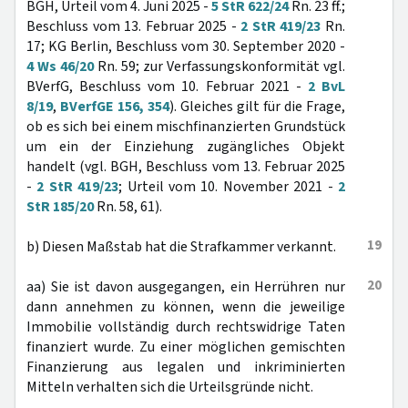
BGH, Urteil vom 4. Juni 2025 -
5 StR 622/24
Rn. 23 ff.;
Beschluss vom 13. Februar 2025 -
2 StR 419/23
Rn.
17; KG Berlin, Beschluss vom 30. September 2020 -
4 Ws 46/20
Rn. 59; zur Verfassungskonformität vgl.
BVerfG, Beschluss vom 10. Februar 2021 -
2 BvL
8/19
,
BVerfGE 156, 354
). Gleiches gilt für die Frage,
ob es sich bei einem mischfinanzierten Grundstück
um ein der Einziehung zugängliches Objekt
handelt (vgl. BGH, Beschluss vom 13. Februar 2025
-
2 StR 419/23
; Urteil vom 10. November 2021 -
2
StR 185/20
Rn. 58, 61).
19
b) Diesen Maßstab hat die Strafkammer verkannt.
20
aa) Sie ist davon ausgegangen, ein Herrühren nur
dann annehmen zu können, wenn die jeweilige
Immobilie vollständig durch rechtswidrige Taten
finanziert wurde. Zu einer möglichen gemischten
Finanzierung aus legalen und inkriminierten
Mitteln verhalten sich die Urteilsgründe nicht.