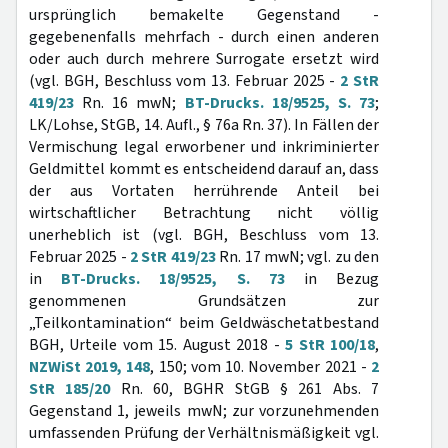
ursprünglich bemakelte Gegenstand -
gegebenenfalls mehrfach - durch einen anderen
oder auch durch mehrere Surrogate ersetzt wird
(vgl. BGH, Beschluss vom 13. Februar 2025 -
2 StR
419/23
Rn. 16 mwN;
BT-Drucks. 18/9525, S. 73
;
LK/Lohse, StGB, 14. Aufl., § 76a Rn. 37). In Fällen der
Vermischung legal erworbener und inkriminierter
Geldmittel kommt es entscheidend darauf an, dass
der aus Vortaten herrührende Anteil bei
wirtschaftlicher Betrachtung nicht völlig
unerheblich ist (vgl. BGH, Beschluss vom 13.
Februar 2025 -
2 StR 419/23
Rn. 17 mwN; vgl. zu den
in
BT-Drucks. 18/9525, S. 73
in Bezug
genommenen Grundsätzen zur
„Teilkontamination“ beim Geldwäschetatbestand
BGH, Urteile vom 15. August 2018 -
5 StR 100/18
,
NZWiSt 2019, 148
, 150; vom 10. November 2021 -
2
StR 185/20
Rn. 60, BGHR StGB § 261 Abs. 7
Gegenstand 1, jeweils mwN; zur vorzunehmenden
umfassenden Prüfung der Verhältnismäßigkeit vgl.