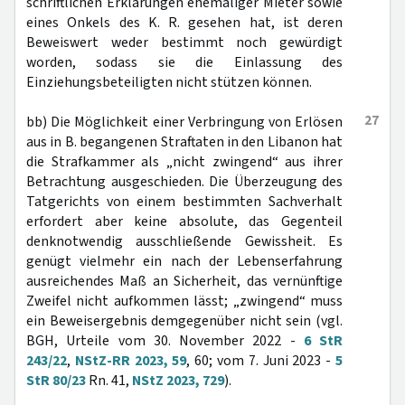
schriftlichen Erklärungen ehemaliger Mieter sowie
eines Onkels des K. R. gesehen hat, ist deren
Beweiswert weder bestimmt noch gewürdigt
worden, sodass sie die Einlassung des
Einziehungsbeteiligten nicht stützen können.
27
bb) Die Möglichkeit einer Verbringung von Erlösen
aus in B. begangenen Straftaten in den Libanon hat
die Strafkammer als „nicht zwingend“ aus ihrer
Betrachtung ausgeschieden. Die Überzeugung des
Tatgerichts von einem bestimmten Sachverhalt
erfordert aber keine absolute, das Gegenteil
denknotwendig ausschließende Gewissheit. Es
genügt vielmehr ein nach der Lebenserfahrung
ausreichendes Maß an Sicherheit, das vernünftige
Zweifel nicht aufkommen lässt; „zwingend“ muss
ein Beweisergebnis demgegenüber nicht sein (vgl.
BGH, Urteile vom 30. November 2022 -
6 StR
243/22
,
NStZ-RR 2023, 59
, 60; vom 7. Juni 2023 -
5
StR 80/23
Rn. 41,
NStZ 2023, 729
).