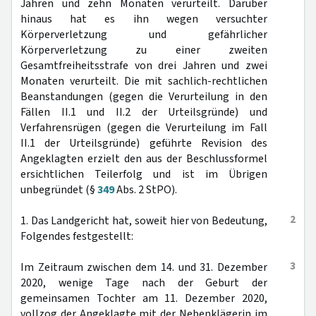
Jahren und zehn Monaten verurteilt. Darüber
hinaus hat es ihn wegen versuchter
Körperverletzung und gefährlicher
Körperverletzung zu einer zweiten
Gesamtfreiheitsstrafe von drei Jahren und zwei
Monaten verurteilt. Die mit sachlich-rechtlichen
Beanstandungen (gegen die Verurteilung in den
Fällen II.1 und II.2 der Urteilsgründe) und
Verfahrensrügen (gegen die Verurteilung im Fall
II.1 der Urteilsgründe) geführte Revision des
Angeklagten erzielt den aus der Beschlussformel
ersichtlichen Teilerfolg und ist im Übrigen
unbegründet (§
349
Abs. 2 StPO).
2
1. Das Landgericht hat, soweit hier von Bedeutung,
Folgendes festgestellt:
3
Im Zeitraum zwischen dem 14. und 31. Dezember
2020, wenige Tage nach der Geburt der
gemeinsamen Tochter am 11. Dezember 2020,
vollzog der Angeklagte mit der Nebenklägerin im