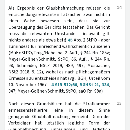
14
Als Ergebnis der Glaubhaftmachung müssen die
entscheidungsrelevanten Tatsachen zwar nicht in
einer Weise bewiesen sein, dass sie zur
Überzeugung des Gerichts feststehen. Das Gericht
muss die relevanten Umstände - insoweit gilt
nichts anderes als etwa bei §
45
Abs. 2 StPO - aber
zumindest für hinreichend wahrscheinlich ansehen
(MüKoStPO/Trüg/Habetha, 2. Aufl., § 244 Rn. 185v;
Meyer-Goßner/Schmitt, StPO, 66. Aufl., § 244 Rn.
98; Schneider, NStZ 2019, 489, 497; Mosbacher,
NStZ 2018, 9, 12), wobei es nach pflichtgemäßem
Ermessen zu entscheiden hat (vgl. BGH, Urteil vom
10. November 1967 -
4 StR 512/66
,
BGHSt 21, 334
,
347; Meyer-Goßner/Schmitt, StPO, aaO Rn. 98a).
15
Nach diesen Grundsätzen hat die Strafkammer
ermessensfehlerfrei eine in diesem Sinne
genügende Glaubhaftmachung verneint. Denn der
Verteidiger hat letztlich jegliche Form der
Glaubhaftmachung unterlassen und lediglich