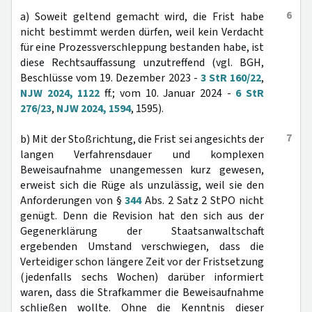
6
a) Soweit geltend gemacht wird, die Frist habe
nicht bestimmt werden dürfen, weil kein Verdacht
für eine Prozessverschleppung bestanden habe, ist
diese Rechtsauffassung unzutreffend (vgl. BGH,
Beschlüsse vom 19. Dezember 2023 -
3 StR 160/22
,
NJW 2024, 1122
ff.; vom 10. Januar 2024 -
6 StR
276/23
,
NJW 2024, 1594
, 1595).
7
b) Mit der Stoßrichtung, die Frist sei angesichts der
langen Verfahrensdauer und komplexen
Beweisaufnahme unangemessen kurz gewesen,
erweist sich die Rüge als unzulässig, weil sie den
Anforderungen von §
344
Abs. 2 Satz 2 StPO nicht
genügt. Denn die Revision hat den sich aus der
Gegenerklärung der Staatsanwaltschaft
ergebenden Umstand verschwiegen, dass die
Verteidiger schon längere Zeit vor der Fristsetzung
(jedenfalls sechs Wochen) darüber informiert
waren, dass die Strafkammer die Beweisaufnahme
schließen wollte. Ohne die Kenntnis dieser