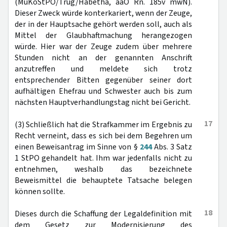
(MüKoStPO/Trüg/Habetha, aaO Rn. 185v mwN).
Dieser Zweck würde konterkariert, wenn der Zeuge,
der in der Hauptsache gehört werden soll, auch als
Mittel der Glaubhaftmachung herangezogen
würde. Hier war der Zeuge zudem über mehrere
Stunden nicht an der genannten Anschrift
anzutreffen und meldete sich trotz
entsprechender Bitten gegenüber seiner dort
aufhältigen Ehefrau und Schwester auch bis zum
nächsten Hauptverhandlungstag nicht bei Gericht.
17
(3) Schließlich hat die Strafkammer im Ergebnis zu
Recht verneint, dass es sich bei dem Begehren um
einen Beweisantrag im Sinne von §
244
Abs. 3 Satz
1 StPO gehandelt hat. Ihm war jedenfalls nicht zu
entnehmen, weshalb das bezeichnete
Beweismittel die behauptete Tatsache belegen
können sollte.
18
Dieses durch die Schaffung der Legaldefinition mit
dem Gesetz zur Modernisierung des