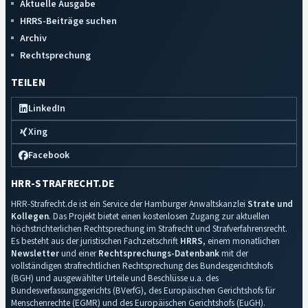
Aktuelle Ausgabe
HRRS-Beiträge suchen
Archiv
Rechtsprechung
TEILEN
LinkedIn
Xing
Facebook
HRR-STRAFRECHT.DE
HRR-Strafrecht.de ist ein Service der Hamburger Anwaltskanzlei
Strate und
Kollegen
. Das Projekt bietet einen kostenlosen Zugang zur aktuellen
höchstrichterlichen Rechtsprechung im Strafrecht und Strafverfahrensrecht.
Es besteht aus der juristischen Fachzeitschrift
HRRS
, einem monatlichen
Newsletter
und einer
Rechtsprechungs-Datenbank
mit der
vollständigen strafrechtlichen Rechtsprechung des Bundesgerichtshofs
(BGH) und ausgewählter Urteile und Beschlüsse u.a. des
Bundesverfassungsgerichts (BVerfG), des Europäischen Gerichtshofs für
Menschenrechte (EGMR) und des Europäischen Gerichtshofs (EuGH).