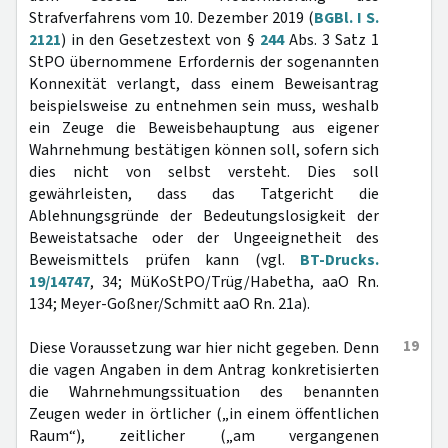
Strafverfahrens vom 10. Dezember 2019 (
BGBl. I S.
2121
) in den Gesetzestext von §
244
Abs. 3 Satz 1
StPO übernommene Erfordernis der sogenannten
Konnexität verlangt, dass einem Beweisantrag
beispielsweise zu entnehmen sein muss, weshalb
ein Zeuge die Beweisbehauptung aus eigener
Wahrnehmung bestätigen können soll, sofern sich
dies nicht von selbst versteht. Dies soll
gewährleisten, dass das Tatgericht die
Ablehnungsgründe der Bedeutungslosigkeit der
Beweistatsache oder der Ungeeignetheit des
Beweismittels prüfen kann (vgl.
BT-Drucks.
19/14747
, 34; MüKoStPO/Trüg/Habetha, aaO Rn.
134; Meyer-Goßner/Schmitt aaO Rn. 21a).
19
Diese Voraussetzung war hier nicht gegeben. Denn
die vagen Angaben in dem Antrag konkretisierten
die Wahrnehmungssituation des benannten
Zeugen weder in örtlicher („in einem öffentlichen
Raum“), zeitlicher („am vergangenen