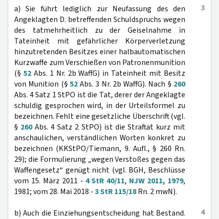
3
a) Sie führt lediglich zur Neufassung des den
Angeklagten D. betreffenden Schuldspruchs wegen
des tatmehrheitlich zu der Geiselnahme in
Tateinheit mit gefährlicher Körperverletzung
hinzutretenden Besitzes einer halbautomatischen
Kurzwaffe zum Verschießen von Patronenmunition
(§
52
Abs. 1 Nr. 2b WaffG) in Tateinheit mit Besitz
von Munition (§
52
Abs. 3 Nr. 2b WaffG). Nach §
260
Abs. 4 Satz 1 StPO ist die Tat, derer der Angeklagte
schuldig gesprochen wird, in der Urteilsformel zu
bezeichnen. Fehlt eine gesetzliche Überschrift (vgl.
§
260
Abs. 4 Satz 2 StPO) ist die Straftat kurz mit
anschaulichen, verständlichen Worten konkret zu
bezeichnen (KKStPO/Tiemann, 9. Aufl., § 260 Rn.
29); die Formulierung „wegen Verstoßes gegen das
Waffengesetz“ genügt nicht (vgl. BGH, Beschlüsse
vom 15. März 2011 -
4 StR 40/11
,
NJW 2011, 1979
,
1981; vom 28. Mai 2018 -
3 StR 115/18
Rn. 2 mwN).
4
b) Auch die Einziehungsentscheidung hat Bestand.