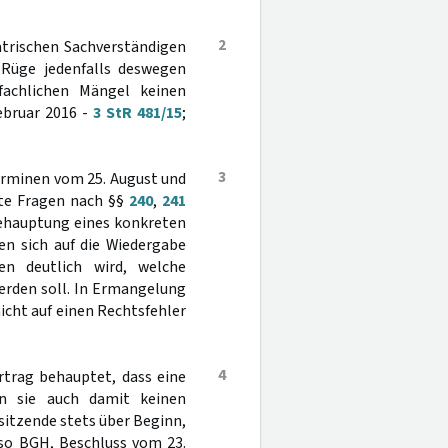
2
iatrischen Sachverständigen
 Rüge jedenfalls deswegen
 fachlichen Mängel keinen
ebruar 2016 -
3 StR 481/15
;
3
erminen vom 25. August und
ete Fragen nach §§
240
,
241
ehauptung eines konkreten
en sich auf die Wiedergabe
en deutlich wird, welche
erden soll. In Ermangelung
icht auf einen Rechtsfehler
4
rtrag behauptet, dass eine
nn sie auch damit keinen
sitzende stets über Beginn,
so BGH, Beschluss vom 23.