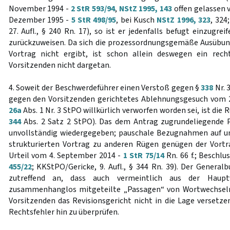
November 1994 -
2 StR 593/94
,
NStZ 1995, 143
offen gelassen 
Dezember 1995 -
5 StR 498/95
, bei Kusch
NStZ 1996, 323
, 324
27. Aufl., § 240 Rn. 17), so ist er jedenfalls befugt einzugre
zurückzuweisen. Da sich die prozessordnungsgemäße Ausübun
Vortrag nicht ergibt, ist schon allein deswegen ein recht
Vorsitzenden nicht dargetan.
4. Soweit der Beschwerdeführer einen Verstoß gegen §
338
Nr. 
gegen den Vorsitzenden gerichtetes Ablehnungsgesuch vom 
26a
Abs. 1 Nr. 3 StPO willkürlich verworfen worden sei, ist die 
344
Abs. 2 Satz 2 StPO). Das dem Antrag zugrundeliegende 
unvollständig wiedergegeben; pauschale Bezugnahmen auf um
strukturierten Vortrag zu anderen Rügen genügen der Vortra
Urteil vom 4. September 2014 -
1 StR 75/14
Rn. 66 f.; Beschlu
455/22
; KKStPO/Gericke, 9. Aufl., § 344 Rn. 39). Der Gener
zutreffend an, dass auch vermeintlich aus der Haupt
zusammenhanglos mitgeteilte „Passagen“ von Wortwechseln
Vorsitzenden das Revisionsgericht nicht in die Lage versetze
Rechtsfehler hin zu überprüfen.