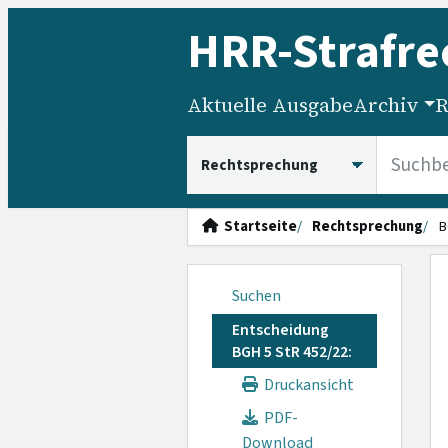
HRR
-Strafre
Aktuelle Ausgabe
Archiv
R
HRRS durchsuchen
Startseite
Rechtsprechung
B
Suchen
Entscheidung
BGH 5 StR 452/22:
Druckansicht
PDF-
Download