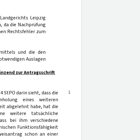
Landgerichts Leipzig
n, da die Nachprüfung
inen Rechtsfehler zum
mittels und die den
notwendigen Auslagen
nzend zur Antragsschrift
1
 4 StPO darin sieht, dass die
nholung eines weiteren
it abgelehnt habe, hat die
e weitere tatsächliche
dass bei ihm verschiedene
hischen Funktionsfähigkeit
weisantrag schon an einer