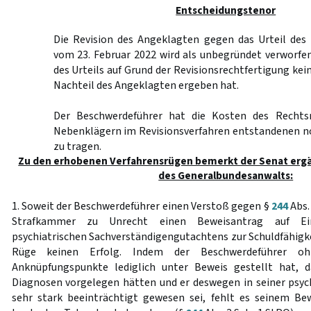
Entscheidungstenor
Die Revision des Angeklagten gegen das Urteil des 
vom 23. Februar 2022 wird als unbegründet verworfe
des Urteils auf Grund der Revisionsrechtfertigung ke
Nachteil des Angeklagten ergeben hat.
Der Beschwerdeführer hat die Kosten des Rechts
Nebenklägern im Revisionsverfahren entstandenen 
zu tragen.
Zu den erhobenen Verfahrensrügen bemerkt der Senat ergä
des Generalbundesanwalts:
1. Soweit der Beschwerdeführer einen Verstoß gegen §
244
Abs.
Strafkammer zu Unrecht einen Beweisantrag auf Ei
psychiatrischen Sachverständigengutachtens zur Schuldfähigke
Rüge keinen Erfolg. Indem der Beschwerdeführer ohn
Anknüpfungspunkte lediglich unter Beweis gestellt hat, 
Diagnosen vorgelegen hätten und er deswegen in seiner psyc
sehr stark beeinträchtigt gewesen sei, fehlt es seinem Be