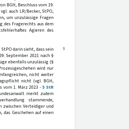
von BGH, Beschluss vom 19.
; vgl. auch LR/Becker, StPO,
ifen, um unzulässige Fragen
g des Fragerechts aus dem
sfehlerhaftes Agieren des
5
3 StPO darin sieht, dass sein
29. September 2021 nach §
Rüge ebenfalls unzulässig (§
Prozessgeschehen wird nur
fangreichen, nicht weiter
gspflicht nicht (vgl. BGH,
ss vom 1. März 2023 -
5 StR
albundesanwalt merkt zudem
verhandlung stammende,
 zwischen Verteidiger und
n, das Geschehen auf einen