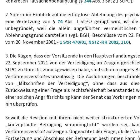
konkreten Tatsachenbehauptung (§
244
Abs. 3 Satz 1 StPO).
2. Sofern im Hinblick auf die erfolglose Ablehnung des psych
eine Verletzung von §
74
Abs. 1 StPO gerügt wird, ist die
unbegründet, weil die allein angeführten vermeintlichen
Ablehnungsgrund darstellen (vgl. BGH, Beschlüsse vom 23. F
vom 20. November 2001 -
1 StR 470/01
,
NStZ-RR 2002, 110
).
3. Die Rügen, dass der Vorsitzende in den Hauptverhandlungst
22. September 2021 von der Verteidigung an Zeugen gericht
StPO zu Unrecht zurückgewiesen habe, sind schon mangels B
Verfahrensverstoßes unzulässig. Die Ausführungen beschränk
von „Mitschriften der Verteidigung“, ohne dass aus dies
Zurückweisung einer Frage als rechtsfehlerhaft beanstandet w
einer solchen Angriffsrichtung kann der Senat das Vorbringen n
hin überprüfen.
Soweit die Revision mit ihrem nicht weiter strukturierten Vo
„konzeptuelle Befragung verunmöglicht“ worden sei, ka
Verfahrensverstoß aufzeigen. Ungeachtet der Frage, ob der Vor
Fortsetzung und Abschluss der Befragung bestimmen kann (