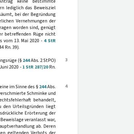
Antrag keine bestimmte
n lediglich das Beweisziel
bsäumt, bei der Begründung
terlichen Vernehmungen der
tragen worden sind, genügt
der betreffenden Rüge nicht
s vom 13. Mai 2020 -
4 StR
44 Rn. 39).
3
ungsrüge (§
244
Abs. 2 StPO)
Juni 2020 -
1 StR 287/20
Rn.
4
eine im Sinne des §
244
Abs.
 verschmierte Schminke und
chtsfehlerhaft behandelt,
u den Urteilsgründen liegt
sdrückliche Erörterung der
Beweislage veranlasst war,
Hauptverhandlung ab. Deren
ren geltenden Verbots der