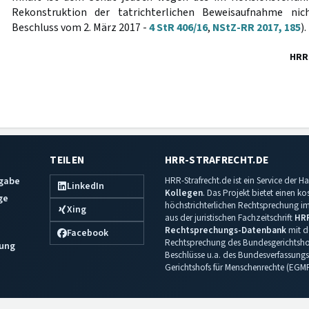
Rekonstruktion der tatrichterlichen Beweisaufnahme nic
Beschluss vom 2. März 2017 -
4 StR 406/16
,
NStZ-RR 2017, 185
).
HRR
TEILEN
HRR-STRAFRECHT.DE
sgabe
HRR-Strafrecht.de ist ein Service der
LinkedIn
Kollegen
. Das Projekt bietet einen k
ge
höchstrichterlichen Rechtsprechung im 
Xing
aus der juristischen Fachzeitschrift
HR
Rechtsprechungs-Datenbank
mit de
Facebook
Rechtsprechung des Bundesgerichtshof
ung
Beschlüsse u.a. des Bundesverfassungs
Gerichtshofs für Menschenrechte (EGM