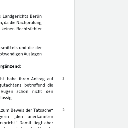
s Landgerichts Berlin
n, da die Nachprüfung
n keinen Rechtsfehler
smittels und die der
notwendigen Auslagen
ergänzend:
1
cht habe ihren Antrag auf
gutachtens betreffend die
e Rügen schon nicht den
lässig.
2
„zum Beweis der Tatsache“
gerin „den anerkannten
spricht“. Damit liegt aber