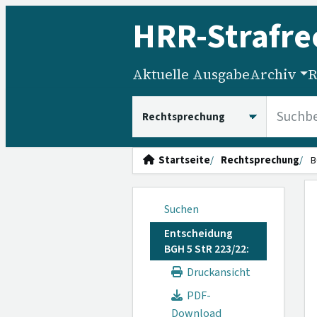
HRR
-Strafre
Aktuelle Ausgabe
Archiv
R
HRRS durchsuchen
Startseite
Rechtsprechung
B
Suchen
Entscheidung
BGH 5 StR 223/22:
Druckansicht
PDF-
Download