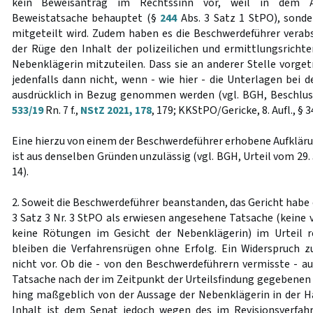
kein Beweisantrag im Rechtssinn vor, weil in dem 
Beweistatsache behauptet (§
244
Abs. 3 Satz 1 StPO), sonder
mitgeteilt wird. Zudem haben es die Beschwerdeführer vera
der Rüge den Inhalt der polizeilichen und ermittlungsrich
Nebenklägerin mitzuteilen. Dass sie an anderer Stelle vorge
jedenfalls dann nicht, wenn - wie hier - die Unterlagen bei 
ausdrücklich in Bezug genommen werden (vgl. BGH, Beschlus
533/19
Rn. 7 f.,
NStZ 2021, 178
, 179; KKStPO/Gericke, 8. Aufl., § 3
Eine hierzu von einem der Beschwerdeführer erhobene Aufklär
ist aus denselben Gründen unzulässig (vgl. BGH, Urteil vom 29. 
14).
2. Soweit die Beschwerdeführer beanstanden, das Gericht habe 
3 Satz 3 Nr. 3 StPO als erwiesen angesehene Tatsache (keine
keine Rötungen im Gesicht der Nebenklägerin) im Urteil re
bleiben die Verfahrensrügen ohne Erfolg. Ein Widerspruch z
nicht vor. Ob die - von den Beschwerdeführern vermisste - au
Tatsache nach der im Zeitpunkt der Urteilsfindung gegebenen 
hing maßgeblich von der Aussage der Nebenklägerin in der 
Inhalt ist dem Senat jedoch wegen des im Revisionsverfah