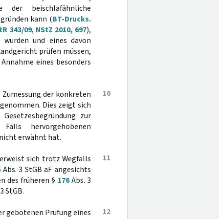
 der beischlafähnliche
egründen kann (
BT-Drucks.
tR 343/09
,
NStZ 2010, 697
),
t wurden und eines davon
Landgericht prüfen müssen,
e Annahme eines besonders
10
er Zumessung der konkreten
k genommen. Dies zeigt sich
r Gesetzesbegründung zur
Falls hervorgehobenen
icht erwähnt hat.
11
rweist sich trotz Wegfalls
6
Abs. 3 StGB aF angesichts
en des früheren §
176
Abs. 3
 3 StGB.
12
der gebotenen Prüfung eines