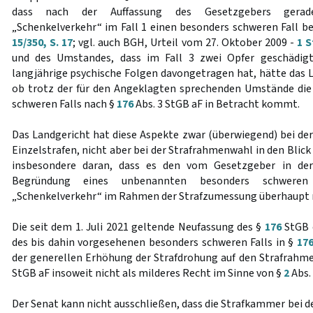
dass nach der Auffassung des Gesetzgebers gerade
„Schenkelverkehr“ im Fall 1 einen besonders schweren Fall b
15/350, S. 17
; vgl. auch BGH, Urteil vom 27. Oktober 2009 -
1 S
und des Umstandes, dass im Fall 3 zwei Opfer geschädig
langjährige psychische Folgen davongetragen hat, hätte das 
ob trotz der für den Angeklagten sprechenden Umstände di
schweren Falls nach §
176
Abs. 3 StGB aF in Betracht kommt.
Das Landgericht hat diese Aspekte zwar (überwiegend) bei d
Einzelstrafen, nicht aber bei der Strafrahmenwahl in den Blic
insbesondere daran, dass es den vom Gesetzgeber in de
Begründung eines unbenannten besonders schweren 
„Schenkelverkehr“ im Rahmen der Strafzumessung überhaupt n
Die seit dem 1. Juli 2021 geltende Neufassung des §
176
StGB e
des bis dahin vorgesehenen besonders schweren Falls in §
17
der generellen Erhöhung der Strafdrohung auf den Strafrahm
StGB aF insoweit nicht als milderes Recht im Sinne von §
2
Abs.
Der Senat kann nicht ausschließen, dass die Strafkammer bei 