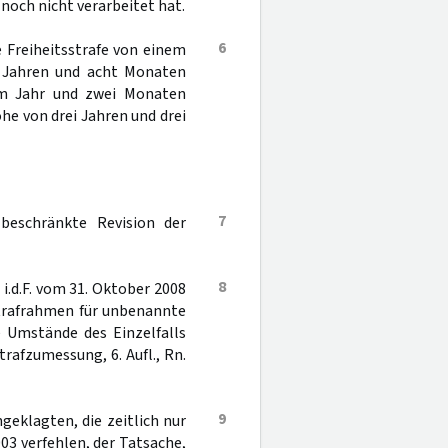
noch nicht verarbeitet hat.
6
e Freiheitsstrafe von einem
i Jahren und acht Monaten
nem Jahr und zwei Monaten
he von drei Jahren und drei
7
 beschränkte Revision der
8
 i.d.F. vom 31. Oktober 2008
rstrafrahmen für unbenannte
e Umstände des Einzelfalls
rafzumessung, 6. Aufl., Rn.
9
geklagten, die zeitlich nur
003 verfehlen, der Tatsache,