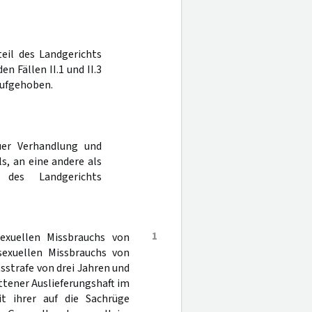
teil des Landgerichts
n Fällen II.1 und II.3
aufgehoben.
er Verhandlung und
s, an eine andere als
 des Landgerichts
1
xuellen Missbrauchs von
sexuellen Missbrauchs von
tsstrafe von drei Jahren und
ttener Auslieferungshaft im
it ihrer auf die Sachrüge