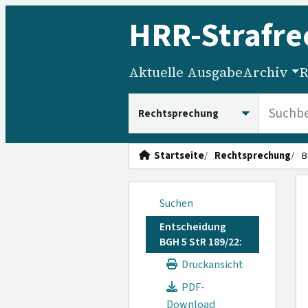
HRR
-Strafre
Aktuelle Ausgabe
Archiv
R
HRRS durchsuchen
Startseite
Rechtsprechung
B
Suchen
Entscheidung
BGH 5 StR 189/22:
Druckansicht
PDF-
Download