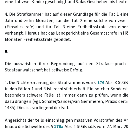
eine Tat zwei Kinder geschädigt und S. das Geschehen bis heute 
4. Die Strafkammer hat auf dieser Grundlage für die Tat 1 ein
Jahr und zehn Monaten, für die Tat 2 eine solche von zwe
(Einsatzstrafe) und für Tat 3 eine Freiheitsstrafe von ei
verhängt. Hieraus hat das Landgericht eine Gesamtstrafe in Hö
Monaten Freiheitsstrafe gebildet.
II.
Die ausweislich ihrer Begründung auf den Strafausspruch
Staatsanwaltschaft hat teilweise Erfolg.
1. Die Nichterörterung des Strafrahmens von §
176
Abs. 3 StGB
in den Fällen 1 und 3 ist rechtsfehlerhaft. Ein solcher Sonde
besonders schwere Fälle ist immer dann zu prüfen, wenn di
dazu drängen (vgl. Schäfer/Sander/van Gemmeren, Praxis der St
1435). Dies ist vorliegend der Fall.
Angesichts der teils einschlägigen massiven Vorstrafen des An
knapp die Schwelle des §
176a
Abs. 1 StGB i.d.F. vom 27. März 2