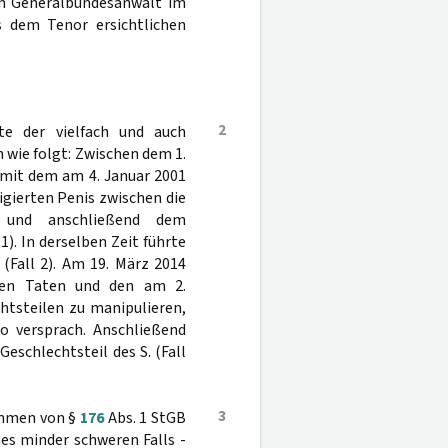
vom Generalbundesanwalt im
s dem Tenor ersichtlichen
2
te der vielfach und auch
 wie folgt: Zwischen dem 1.
 mit dem am 4. Januar 2001
igierten Penis zwischen die
 und anschließend dem
. In derselben Zeit führte
(Fall 2). Am 19. März 2014
nen Taten und den am 2.
htsteilen zu manipulieren,
o versprach. Anschließend
eschlechtsteil des S. (Fall
3
rahmen von §
176
Abs. 1 StGB
nes minder schweren Falls -