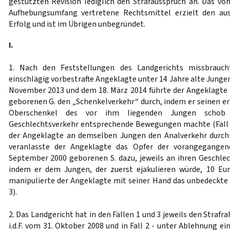
gestützten Revision lediglich den Strafausspruch an. Das 
Aufhebungsumfang vertretene Rechtsmittel erzielt den au
Erfolg und ist im Übrigen unbegründet.
I.
1. Nach den Feststellungen des Landgerichts missbrauch
einschlägig vorbestrafte Angeklagte unter 14 Jahre alte Jungen
November 2013 und dem 18. März 2014 führte der Angeklagte
geborenen G. den „Schenkelverkehr“ durch, indem er seinen er
Oberschenkel des vor ihm liegenden Jungen schob
Geschlechtsverkehr entsprechende Bewegungen machte (Fall 1)
der Angeklagte an demselben Jungen den Analverkehr durch 
veranlasste der Angeklagte das Opfer der vorangegange
September 2000 geborenen S. dazu, jeweils an ihren Geschlec
indem er dem Jungen, der zuerst ejakulieren würde, 10 Eur
manipulierte der Angeklagte mit seiner Hand das unbedeckte G
3).
2. Das Landgericht hat in den Fällen 1 und 3 jeweils den Straf
i.d.F. vom 31. Oktober 2008 und in Fall 2 - unter Ablehnung ei