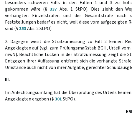
besonders schweren Falls in den Fällen 1 und 3 zu höher
gekommen wäre (§
337
Abs. 1 StPO). Dies zieht den Weg
verhängten Einzelstrafen und der Gesamtstrafe nach 
Feststellungen bedarf es nicht, weil diese vom aufgezeigten R
sind (§
353
Abs. 2 StPO).
2. Dagegen weist die Strafzumessung zu Fall 2 keinen Re
Angeklagten auf (vgl. zum Prüfungsmaßstab BGH, Urteil vom 2
mwN). Beachtliche Lücken in der Strafzumessung zeigt die Sta
Entgegen ihrer Auffassung entfernt sich die verhängte Strafe
Umstände auch nicht von ihrer Aufgabe, gerechter Schuldausgle
III.
Im Anfechtungsumfang hat die Überprüfung des Urteils keinen 
Angeklagten ergeben (§
301
StPO).
HR