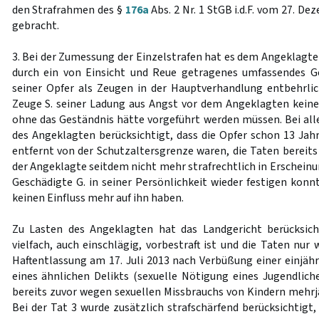
den Strafrahmen des §
176a
Abs. 2 Nr. 1 StGB i.d.F. vom 27. 
gebracht.
3. Bei der Zumessung der Einzelstrafen hat es dem Angeklagte
durch ein von Einsicht und Reue getragenes umfassendes 
seiner Opfer als Zeugen in der Hauptverhandlung entbehrli
Zeuge S. seiner Ladung aus Angst vor dem Angeklagten keine
ohne das Geständnis hätte vorgeführt werden müssen. Bei al
des Angeklagten berücksichtigt, dass die Opfer schon 13 Jahr
entfernt von der Schutzaltersgrenze waren, die Taten bereits
der Angeklagte seitdem nicht mehr strafrechtlich in Erscheinun
Geschädigte G. in seiner Persönlichkeit wieder festigen konn
keinen Einfluss mehr auf ihn haben.
Zu Lasten des Angeklagten hat das Landgericht berücksich
vielfach, auch einschlägig, vorbestraft ist und die Taten nu
Haftentlassung am 17. Juli 2013 nach Verbüßung einer einjähr
eines ähnlichen Delikts (sexuelle Nötigung eines Jugendlic
bereits zuvor wegen sexuellen Missbrauchs von Kindern mehrjä
Bei der Tat 3 wurde zusätzlich strafschärfend berücksichtigt