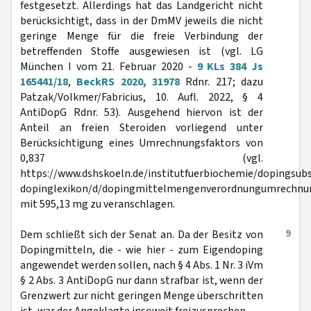
festgesetzt. Allerdings hat das Landgericht nicht
berücksichtigt, dass in der DmMV jeweils die nicht
geringe Menge für die freie Verbindung der
betreffenden Stoffe ausgewiesen ist (vgl. LG
München I vom 21. Februar 2020 -
9 KLs 384 Js
165441/18
,
BeckRS 2020, 31978
Rdnr. 217; dazu
Patzak/Volkmer/Fabricius, 10. Aufl. 2022, § 4
AntiDopG Rdnr. 53). Ausgehend hiervon ist der
Anteil an freien Steroiden vorliegend unter
Berücksichtigung eines Umrechnungsfaktors von
0,837 (vgl.
https://www.dshskoeln.de/institutfuerbiochemie/dopingsub
dopinglexikon/d/dopingmittelmengenverordnungumrechnun
mit 595,13 mg zu veranschlagen.
9
Dem schließt sich der Senat an. Da der Besitz von
Dopingmitteln, die - wie hier - zum Eigendoping
angewendet werden sollen, nach § 4 Abs. 1 Nr. 3 iVm
§ 2 Abs. 3 AntiDopG nur dann strafbar ist, wenn der
Grenzwert zur nicht geringen Menge überschritten