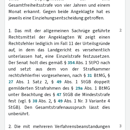
Gesamtfreiheitsstrafe von vier Jahren und einem
Monat erkannt. Gegen beide Angeklagte hat es
jeweils eine Einziehungsentscheidung getroffen.
2
1. Das mit der allgemeinen Sachrüge geführte
Rechtsmittel der Angeklagten W. zeigt einen
Rechtsfehler lediglich im Fall 11 der Urteilsgründe
auf, in dem das Landgericht es versehentlich
unterlassen hat, eine Einzelstrafe festzusetzen.
Der Senat holt dies gemäß §
354
Abs. 1 StPO nach
und setzt aus dem von der Strafkammer
rechtsfehlerfrei vorgesehenen, nach §
31
BtMG, §
27
Abs. 1 Satz 2, §
49
Abs. 1 StGB doppelt
gemilderten Strafrahmen des §
29a
Abs. 1 BtMG
unter Beachtung des §
47
StGB die Mindeststrafe
fest (vgl. §
38
Abs. 2, §
49
Abs. 1 Nr. 3 Variante 4
StGB). Den Gesamtstrafenausspruch lässt dies
unberührt.
3
2. Die mit mehreren Verfahrensbeanstandungen