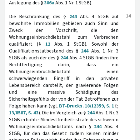
Auslegung des §
306a
Abs. 1 Nr. 1 StGB).
14
Die Beschränkung des §
244
Abs. 4 StGB auf
bewohnte Immobilien gebieten auch Sinn und
Zweck der Vorschrift, die den
Wohnungseinbruchdiebstahl zum Verbrechen
qualifiziert (§
12
Abs. 1 StGB). Sowohl der
Qualifikationstatbestand des §
244
Abs. 1 Nr. 3
StGB als auch der des §
244
Abs. 4 StGB finden ihre
Rechtfertigung darin, dass ein
Wohnungseinbruchdiebstahl einen
schwerwiegenden Eingriff in den privaten
Lebensbereich darstellt, der gravierende Folgen
und eine massive Schädigung des
Sicherheitsgefühls der von der Tat Betroffenen zur
Folge haben kann (vgl.
BT-Drucks. 18/12359, S. 1
f.;
13/8587, S. 43
). Die im Vergleich zu §
244
Abs. 1 Nr. 3
StGB erhöhte Mindestfreiheitsstrafe des schweren
Wohnungseinbruchdiebstahls nach §
244
Abs. 4
StGB, für den das Gesetz zudem keinen minder