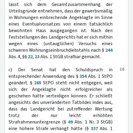
lässt sich dem Gesamtzusammenhang der
Urteilsgründe entnehmen, dass der gewerbsmäßig
in Wohnungen einbrechende Angeklagte im Sinne
eines Eventualvorsatzes von einem tatsächlich
bewohnten Haus ausgegangen ist. Nach den
Feststellungen des Landgerichts hat er sich mithin
wegen eines (untauglichen) Versuchs eines
schweren Wohnungseinbruchdiebstahls nach §
244
Abs. 4, §§
22
,
23
Abs. 1 StGB strafbar gemacht.
16
c) Der Senat hat den Schuldspruch in
entsprechender Anwendung des §
354
Abs. 1 StPO
geändert. §
265
StPO steht nicht entgegen, weil
sich der Angeklagte nicht erfolgreicher als
geschehen hätte verteidigen können. Er schließt
angesichts des unveränderten Tatbildes indes aus,
dass das Landgericht bei zutreffender Wertung
trotz der nur leicht erhöhten
Strafrahmenuntergrenze (§
49
Abs. 1 Nr. 3 StGB)
eine höhere Strafe verhängt hätte (§
337
Abs. 1