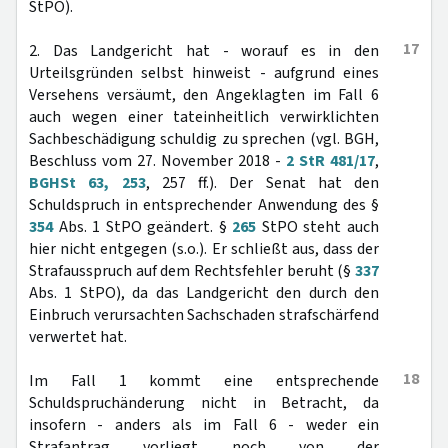
StPO).
17
2. Das Landgericht hat - worauf es in den
Urteilsgründen selbst hinweist - aufgrund eines
Versehens versäumt, den Angeklagten im Fall 6
auch wegen einer tateinheitlich verwirklichten
Sachbeschädigung schuldig zu sprechen (vgl. BGH,
Beschluss vom 27. November 2018 -
2 StR 481/17
,
BGHSt 63, 253
, 257 ff.). Der Senat hat den
Schuldspruch in entsprechender Anwendung des §
354
Abs. 1 StPO geändert. §
265
StPO steht auch
hier nicht entgegen (s.o.). Er schließt aus, dass der
Strafausspruch auf dem Rechtsfehler beruht (§
337
Abs. 1 StPO), da das Landgericht den durch den
Einbruch verursachten Sachschaden strafschärfend
verwertet hat.
18
Im Fall 1 kommt eine entsprechende
Schuldspruchänderung nicht in Betracht, da
insofern - anders als im Fall 6 - weder ein
Strafantrag vorliegt noch von der