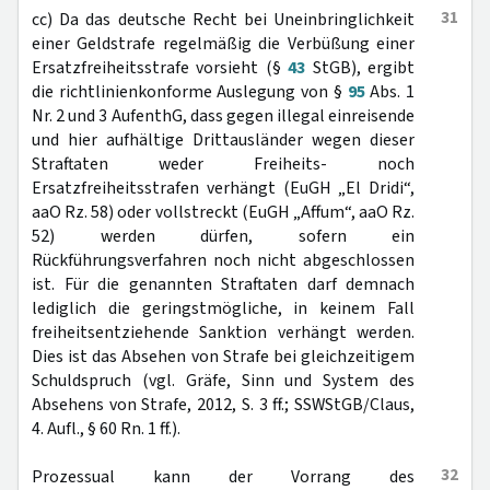
31
cc) Da das deutsche Recht bei Uneinbringlichkeit
einer Geldstrafe regelmäßig die Verbüßung einer
Ersatzfreiheitsstrafe vorsieht (§
43
StGB), ergibt
die richtlinienkonforme Auslegung von §
95
Abs. 1
Nr. 2 und 3 AufenthG, dass gegen illegal einreisende
und hier aufhältige Drittausländer wegen dieser
Straftaten weder Freiheits- noch
Ersatzfreiheitsstrafen verhängt (EuGH „El Dridi“,
aaO Rz. 58) oder vollstreckt (EuGH „Affum“, aaO Rz.
52) werden dürfen, sofern ein
Rückführungsverfahren noch nicht abgeschlossen
ist. Für die genannten Straftaten darf demnach
lediglich die geringstmögliche, in keinem Fall
freiheitsentziehende Sanktion verhängt werden.
Dies ist das Absehen von Strafe bei gleichzeitigem
Schuldspruch (vgl. Gräfe, Sinn und System des
Absehens von Strafe, 2012, S. 3 ff.; SSWStGB/Claus,
4. Aufl., § 60 Rn. 1 ff.).
32
Prozessual kann der Vorrang des