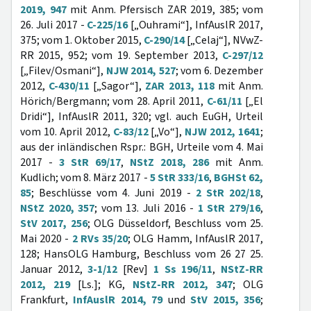
2019, 947
mit Anm. Pfersisch ZAR 2019, 385; vom
26. Juli 2017 -
C-225/16
[„Ouhrami“], InfAuslR 2017,
375; vom 1. Oktober 2015,
C-290/14
[„Celaj“], NVwZ-
RR 2015, 952; vom 19. September 2013,
C-297/12
[„Filev/Osmani“],
NJW 2014, 527
; vom 6. Dezember
2012,
C-430/11
[„Sagor“],
ZAR 2013, 118
mit Anm.
Hörich/Bergmann; vom 28. April 2011,
C-61/11
[„El
Dridi“], InfAuslR 2011, 320; vgl. auch EuGH, Urteil
vom 10. April 2012,
C-83/12
[„Vo“],
NJW 2012, 1641
;
aus der inländischen Rspr.: BGH, Urteile vom 4. Mai
2017 -
3 StR 69/17
,
NStZ 2018, 286
mit Anm.
Kudlich; vom 8. März 2017 -
5 StR 333/16
,
BGHSt 62,
85
; Beschlüsse vom 4. Juni 2019 -
2 StR 202/18
,
NStZ 2020, 357
; vom 13. Juli 2016 -
1 StR 279/16
,
StV 2017, 256
; OLG Düsseldorf, Beschluss vom 25.
Mai 2020 -
2 RVs 35/20
; OLG Hamm, InfAuslR 2017,
128; HansOLG Hamburg, Beschluss vom 26 27 25.
Januar 2012,
3-1/12
[Rev]
1 Ss 196/11
,
NStZ-RR
2012, 219
[Ls.]; KG,
NStZ-RR 2012, 347
; OLG
Frankfurt,
InfAuslR 2014, 79
und
StV 2015, 356
;