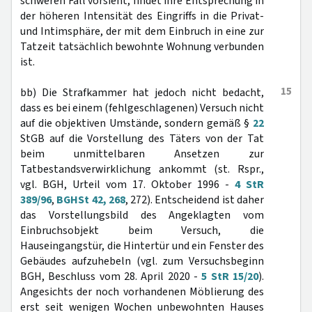
schweren Fall vorsieht, findet ihre Entsprechung in
der höheren Intensität des Eingriffs in die Privat-
und Intimsphäre, der mit dem Einbruch in eine zur
Tatzeit tatsächlich bewohnte Wohnung verbunden
ist.
15
bb) Die Strafkammer hat jedoch nicht bedacht,
dass es bei einem (fehlgeschlagenen) Versuch nicht
auf die objektiven Umstände, sondern gemäß §
22
StGB auf die Vorstellung des Täters von der Tat
beim unmittelbaren Ansetzen zur
Tatbestandsverwirklichung ankommt (st. Rspr.,
vgl. BGH, Urteil vom 17. Oktober 1996 -
4 StR
389/96
,
BGHSt 42, 268
, 272). Entscheidend ist daher
das Vorstellungsbild des Angeklagten vom
Einbruchsobjekt beim Versuch, die
Hauseingangstür, die Hintertür und ein Fenster des
Gebäudes aufzuhebeln (vgl. zum Versuchsbeginn
BGH, Beschluss vom 28. April 2020 -
5 StR 15/20
).
Angesichts der noch vorhandenen Möblierung des
erst seit wenigen Wochen unbewohnten Hauses