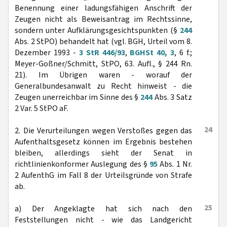
Benennung einer ladungsfähigen Anschrift der
Zeugen nicht als Beweisantrag im Rechtssinne,
sondern unter Aufklärungsgesichtspunkten (§
244
Abs. 2 StPO) behandelt hat (vgl. BGH, Urteil vom 8.
Dezember 1993 -
3 StR 446/93
,
BGHSt 40, 3
, 6 f.;
Meyer-Goßner/Schmitt, StPO, 63. Aufl., § 244 Rn.
21). Im Übrigen waren - worauf der
Generalbundesanwalt zu Recht hinweist - die
Zeugen unerreichbar im Sinne des §
244
Abs. 3 Satz
2 Var. 5 StPO aF.
24
2. Die Verurteilungen wegen Verstoßes gegen das
Aufenthaltsgesetz können im Ergebnis bestehen
bleiben, allerdings sieht der Senat in
richtlinienkonformer Auslegung des §
95
Abs. 1 Nr.
2 AufenthG im Fall 8 der Urteilsgründe von Strafe
ab.
25
a) Der Angeklagte hat sich nach den
Feststellungen nicht - wie das Landgericht