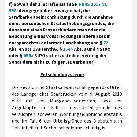
f) Soweit der 3. Strafsenat (BGH
HRRS 2017 Nr.
998
) demgegenüber erwogen hat, die
Strafbarkeitseinschränkung durch die Annahme
eines persönlichen Strafaufhebungsgrundes, die
Annahme eines Prozesshindernisses oder die
Beachtung eines Vollstreckungshindernisses in
europarechtskonformer Handhabung von §
72
Abs. 4 Satz 1 AufenthG, §
154b
Abs. 3 und 4 StPO
oder §
456a
StPO sicherzustellen, vermag der
Senat dem nicht zu folgen. (Bearbeiter)
Entscheidungstenor
Die Revision der Staatsanwaltschaft gegen das Urteil
des Landgerichts Saarbrücken vom 9. August 2019
wird mit der Maßgabe verworfen, dass der
Angeklagte im Fall 5 der Urteilsgründe des
versuchten schweren Wohnungseinbruchdiebstahls
und im Fall 6 der Urteilsgründe des Diebstahls in
Tateinheit mit Sachbeschädigung schuldig ist.