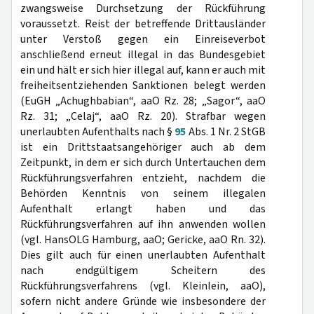
zwangsweise Durchsetzung der Rückführung
voraussetzt. Reist der betreffende Drittausländer
unter Verstoß gegen ein Einreiseverbot
anschließend erneut illegal in das Bundesgebiet
ein und hält er sich hier illegal auf, kann er auch mit
freiheitsentziehenden Sanktionen belegt werden
(EuGH „Achughbabian“, aaO Rz. 28; „Sagor“, aaO
Rz. 31; „Celaj“, aaO Rz. 20). Strafbar wegen
unerlaubten Aufenthalts nach §
95
Abs. 1 Nr. 2 StGB
ist ein Drittstaatsangehöriger auch ab dem
Zeitpunkt, in dem er sich durch Untertauchen dem
Rückführungsverfahren entzieht, nachdem die
Behörden Kenntnis von seinem illegalen
Aufenthalt erlangt haben und das
Rückführungsverfahren auf ihn anwenden wollen
(vgl. HansOLG Hamburg, aaO; Gericke, aaO Rn. 32).
Dies gilt auch für einen unerlaubten Aufenthalt
nach endgültigem Scheitern des
Rückführungsverfahrens (vgl. Kleinlein, aaO),
sofern nicht andere Gründe wie insbesondere der