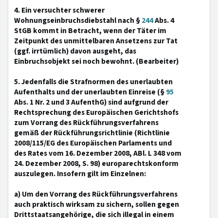
4. Ein versuchter schwerer
Wohnungseinbruchsdiebstahl nach §
244
Abs. 4
StGB kommt in Betracht, wenn der Täter im
Zeitpunkt des unmittelbaren Ansetzens zur Tat
(ggf. irrtümlich) davon ausgeht, das
Einbruchsobjekt sei noch bewohnt. (Bearbeiter)
5. Jedenfalls die Strafnormen des unerlaubten
Aufenthalts und der unerlaubten Einreise (§
95
Abs. 1 Nr. 2 und 3 AufenthG) sind aufgrund der
Rechtsprechung des Europäischen Gerichtshofs
zum Vorrang des Rückführungsverfahrens
gemäß der Rückführungsrichtlinie (Richtlinie
2008/115/EG des Europäischen Parlaments und
des Rates vom 16. Dezember 2008, ABl. L 348 vom
24. Dezember 2008, S. 98) europarechtskonform
auszulegen. Insofern gilt im Einzelnen:
a) Um den Vorrang des Rückführungsverfahrens
auch praktisch wirksam zu sichern, sollen gegen
Drittstaatsangehörige, die sich illegal in einem