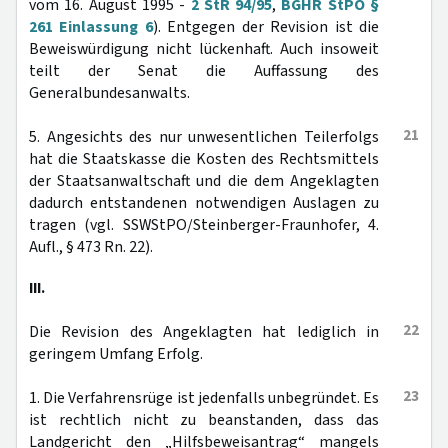
vom 16. August 1995 -
2 StR 94/95
,
BGHR StPO §
261 Einlassung 6
). Entgegen der Revision ist die
Beweiswürdigung nicht lückenhaft. Auch insoweit
teilt der Senat die Auffassung des
Generalbundesanwalts.
21
5. Angesichts des nur unwesentlichen Teilerfolgs
hat die Staatskasse die Kosten des Rechtsmittels
der Staatsanwaltschaft und die dem Angeklagten
dadurch entstandenen notwendigen Auslagen zu
tragen (vgl. SSWStPO/Steinberger-Fraunhofer, 4.
Aufl., § 473 Rn. 22).
III.
22
Die Revision des Angeklagten hat lediglich in
geringem Umfang Erfolg.
23
1. Die Verfahrensrüge ist jedenfalls unbegründet. Es
ist rechtlich nicht zu beanstanden, dass das
Landgericht den „Hilfsbeweisantrag“ mangels