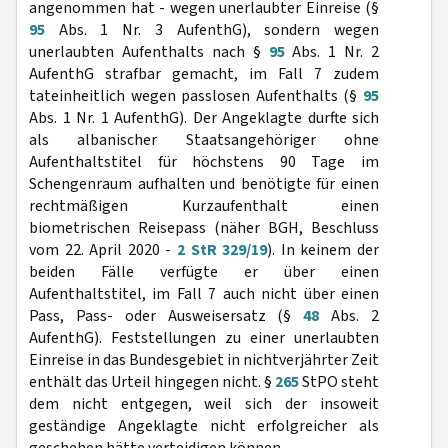
angenommen hat - wegen unerlaubter Einreise (§
95
Abs. 1 Nr. 3 AufenthG), sondern wegen
unerlaubten Aufenthalts nach §
95
Abs. 1 Nr. 2
AufenthG strafbar gemacht, im Fall 7 zudem
tateinheitlich wegen passlosen Aufenthalts (§
95
Abs. 1 Nr. 1 AufenthG). Der Angeklagte durfte sich
als albanischer Staatsangehöriger ohne
Aufenthaltstitel für höchstens 90 Tage im
Schengenraum aufhalten und benötigte für einen
rechtmäßigen Kurzaufenthalt einen
biometrischen Reisepass (näher BGH, Beschluss
vom 22. April 2020 -
2 StR 329/19
). In keinem der
beiden Fälle verfügte er über einen
Aufenthaltstitel, im Fall 7 auch nicht über einen
Pass, Pass- oder Ausweisersatz (§
48
Abs. 2
AufenthG). Feststellungen zu einer unerlaubten
Einreise in das Bundesgebiet in nichtverjährter Zeit
enthält das Urteil hingegen nicht. §
265
StPO steht
dem nicht entgegen, weil sich der insoweit
geständige Angeklagte nicht erfolgreicher als