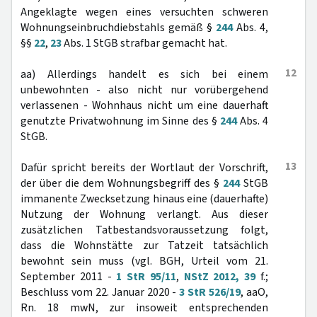
Angeklagte wegen eines versuchten schweren
Wohnungseinbruchdiebstahls gemäß §
244
Abs. 4,
§§
22
,
23
Abs. 1 StGB strafbar gemacht hat.
12
aa) Allerdings handelt es sich bei einem
unbewohnten - also nicht nur vorübergehend
verlassenen - Wohnhaus nicht um eine dauerhaft
genutzte Privatwohnung im Sinne des §
244
Abs. 4
StGB.
13
Dafür spricht bereits der Wortlaut der Vorschrift,
der über die dem Wohnungsbegriff des §
244
StGB
immanente Zwecksetzung hinaus eine (dauerhafte)
Nutzung der Wohnung verlangt. Aus dieser
zusätzlichen Tatbestandsvoraussetzung folgt,
dass die Wohnstätte zur Tatzeit tatsächlich
bewohnt sein muss (vgl. BGH, Urteil vom 21.
September 2011 -
1 StR 95/11
,
NStZ 2012, 39
f.;
Beschluss vom 22. Januar 2020 -
3 StR 526/19
, aaO,
Rn. 18 mwN, zur insoweit entsprechenden