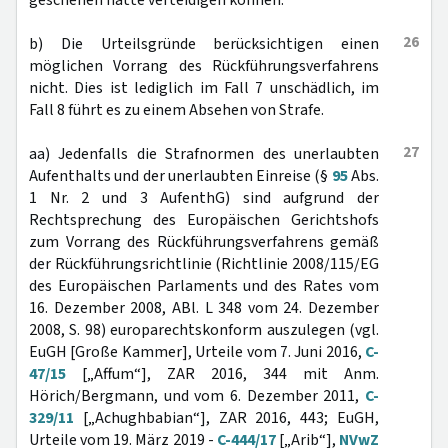
geschehen hätte verteidigen können.
26
b) Die Urteilsgründe berücksichtigen einen
möglichen Vorrang des Rückführungsverfahrens
nicht. Dies ist lediglich im Fall 7 unschädlich, im
Fall 8 führt es zu einem Absehen von Strafe.
27
aa) Jedenfalls die Strafnormen des unerlaubten
Aufenthalts und der unerlaubten Einreise (§
95
Abs.
1 Nr. 2 und 3 AufenthG) sind aufgrund der
Rechtsprechung des Europäischen Gerichtshofs
zum Vorrang des Rückführungsverfahrens gemäß
der Rückführungsrichtlinie (Richtlinie 2008/115/EG
des Europäischen Parlaments und des Rates vom
16. Dezember 2008, ABl. L 348 vom 24. Dezember
2008, S. 98) europarechtskonform auszulegen (vgl.
EuGH [Große Kammer], Urteile vom 7. Juni 2016,
C-
47/15
[„Affum“], ZAR 2016, 344 mit Anm.
Hörich/Bergmann, und vom 6. Dezember 2011,
C-
329/11
[„Achughbabian“], ZAR 2016, 443; EuGH,
Urteile vom 19. März 2019 -
C-444/17
[„Arib“],
NVwZ