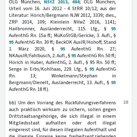
OLG München,
NStZ 2013, 484
; OLG München,
Urteil vom 16. Juli 2012 - 4 StRR 10/12; aus der
Literatur: Hörich/Bergmann NJW 2012, 3339; dies.,
ZRP 2014, 109; Kleinlein NVwZ 2016, 1141;
Hailbronner, Ausländerrecht, 115. Lfg., §
95
AufenthG Rn. 15a ff.; MüKoStGB/Gericke, 3. Aufl., §
95
AufenthG Rn. 30 ff.; BeckOK AuslR/Hohoff, Stand
1. März 2020, §
95
AufenthG Rn. 27;
NKAuslR/Fahlbusch, 2. Aufl., §
95
AufenthG Rn. 50 ff.;
Hörich in Huber, AufenthG, 2. Aufl., § 95 Rn. 50 ff.;
Senge in Erbs/Kohlhaas, 229. Lfg., §
95
AufenthG
Rn. 13; Winkelmann/Stephan in
Bergmann/Dienelt, Ausländerrecht, 13. Aufl., §
95
AufenthG Rn. 18 ff.).
28
bb) Um den Vorrang des Rückführungsverfahrens
auch praktisch wirksam zu sichern, sollen gegen
Drittstaatsangehörige, die sich illegal in einem
Mitgliedsstaat aufhalten oder dort illegal
eingereist sind, für diesen illegalen Aufenthalt und
die illegale Einreise keine freiheitsentziehenden