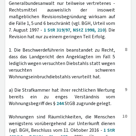
Generalbundesanwalt nur teilweise vertretenes -
Rechtsmittel ausweislich der insoweit
maßgeblichen Revisionsbegründung wirksam auf
die Fälle 1, 5 und 6 beschränkt (vgl. BGH, Urteil vom
7. August 1997 -
1 StR 319/97
,
NStZ 1998, 210
). Die
Revision hat nur zu einem geringen Teil Erfolg.
8
1. Die Beschwerdeführerin beanstandet zu Recht,
dass das Landgericht den Angeklagten im Fall 5
lediglich wegen versuchten Diebstahls statt wegen
versuchten schweren
Wohnungseinbruchdiebstahls verurteilt hat.
9
a) Die Strafkammer hat ihrer rechtlichen Wertung
bereits ein zu enges Verständnis vom
Wohnungsbegriff des §
244
StGB zugrunde gelegt.
10
Wohnungen sind Räumlichkeiten, die Menschen
wenigstens vorübergehend zur Unterkunft dienen
(vgl. BGH, Beschluss vom 11. Oktober 2016 -
1 StR