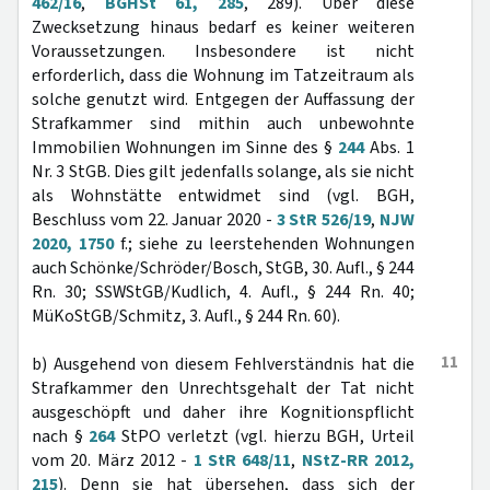
462/16
,
BGHSt 61, 285
, 289). Über diese
Zwecksetzung hinaus bedarf es keiner weiteren
Voraussetzungen. Insbesondere ist nicht
erforderlich, dass die Wohnung im Tatzeitraum als
solche genutzt wird. Entgegen der Auffassung der
Strafkammer sind mithin auch unbewohnte
Immobilien Wohnungen im Sinne des §
244
Abs. 1
Nr. 3 StGB. Dies gilt jedenfalls solange, als sie nicht
als Wohnstätte entwidmet sind (vgl. BGH,
Beschluss vom 22. Januar 2020 -
3 StR 526/19
,
NJW
2020, 1750
f.; siehe zu leerstehenden Wohnungen
auch Schönke/Schröder/Bosch, StGB, 30. Aufl., § 244
Rn. 30; SSWStGB/Kudlich, 4. Aufl., § 244 Rn. 40;
MüKoStGB/Schmitz, 3. Aufl., § 244 Rn. 60).
11
b) Ausgehend von diesem Fehlverständnis hat die
Strafkammer den Unrechtsgehalt der Tat nicht
ausgeschöpft und daher ihre Kognitionspflicht
nach §
264
StPO verletzt (vgl. hierzu BGH, Urteil
vom 20. März 2012 -
1 StR 648/11
,
NStZ-RR 2012,
215
). Denn sie hat übersehen, dass sich der