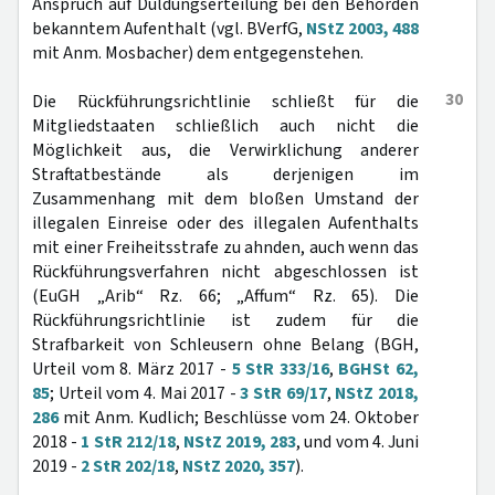
Anspruch auf Duldungserteilung bei den Behörden
bekanntem Aufenthalt (vgl. BVerfG,
NStZ 2003, 488
mit Anm. Mosbacher) dem entgegenstehen.
30
Die Rückführungsrichtlinie schließt für die
Mitgliedstaaten schließlich auch nicht die
Möglichkeit aus, die Verwirklichung anderer
Straftatbestände als derjenigen im
Zusammenhang mit dem bloßen Umstand der
illegalen Einreise oder des illegalen Aufenthalts
mit einer Freiheitsstrafe zu ahnden, auch wenn das
Rückführungsverfahren nicht abgeschlossen ist
(EuGH „Arib“ Rz. 66; „Affum“ Rz. 65). Die
Rückführungsrichtlinie ist zudem für die
Strafbarkeit von Schleusern ohne Belang (BGH,
Urteil vom 8. März 2017 -
5 StR 333/16
,
BGHSt 62,
85
; Urteil vom 4. Mai 2017 -
3 StR 69/17
,
NStZ 2018,
286
mit Anm. Kudlich; Beschlüsse vom 24. Oktober
2018 -
1 StR 212/18
,
NStZ 2019, 283
, und vom 4. Juni
2019 -
2 StR 202/18
,
NStZ 2020, 357
).