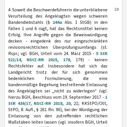
20
4. Soweit die Beschwerdeführerin die unterbliebene
Verurteilung des Angeklagten wegen schweren
Bandendiebstahls (§
244a
Abs. 1 StGB) in den
Fällen 1 und 6 rügt, hat das Rechtsmittel keinen
Erfolg. Ihre Angriffe gegen die Beweiswürdigung
decken - eingedenk des nur eingeschränkten
revisionsrechtlichen Überprüfungsumfangs (st.
Rspr.; vgl. BGH, Urteil vom 24. März 2015 -
5 StR
521/14
,
NStZ-RR 2015, 178
, 179) - keinen
Rechtsfehler auf. Insbesondere hat sich das
Landgericht trotz der für sich genommen
bedenklichen Formulierung, die eine
bandenmäßige Begehung bestreitende Einlassung
des Angeklagten sei „nicht zu widerlegen“ (vgl.
hierzu BGH, Beschluss vom 19. September 2017 -
1
StR 436/17
,
NStZ-RR 2018, 20
, 21; KKStPO/Ott,
StPO, 8. Aufl., § 261 Rn. 90), bei der Würdigung der
Einlassung von den zutreffenden rechtlichen
Maßstäben leiten lassen (vgl. insofern BGH, Urteil