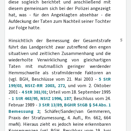
diese sogleich berichtet und anschließend mit
diesem gemeinsam sich bei der Polizei angezeigt
hat, was - für den Angeklagten absehbar - die
Aufdeckung der Taten zum Nachteil seiner Tochter
zur Folge hatte.
5
Hinsichtlich der Bemessung der Gesamtstrafe
führt das Landgericht zwar zutreffend den engen
situativen und zeitlichen Zusammenhang und die
wiederholte Verwirklichung von gleichartigen
Taten mit mutmaßlich geringer werdender
Hemmschwelle als strafmildernde Faktoren an
(vgl. BGH, Beschlüsse vom 21. Mai 2003 -
5 StR
199/03
,
NStZ-RR 2003, 272
, und vom 2. Oktober
2001 -
4 StR 381/01
; Urteil vom 18. September 1995
-
1 StR 463/95
,
NStZ 1996, 187
; Beschluss vom 24.
Februar 1989 -
3 StR 13/89
,
BGHR StGB § 54 Abs. 1
Bemessung 2
; Schäfer/Sander/van Gemmeren,
Praxis der Strafzumessung, 4. Aufl., Rn. 662, 664
mwN). Hieraus zieht es jedoch keine erkennbaren
Konsequenzen (vgl. BGH, Beschluss vom 19. Juni