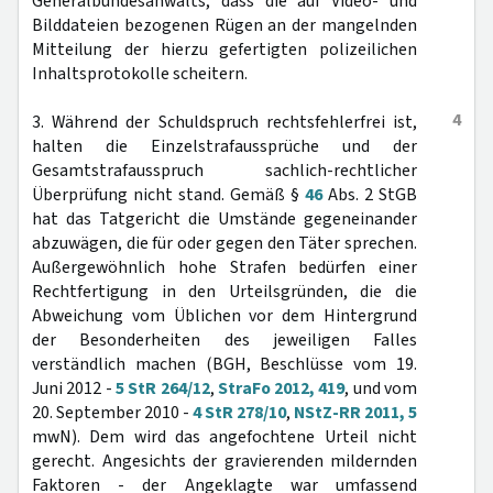
Generalbundesanwalts, dass die auf Video- und
Bilddateien bezogenen Rügen an der mangelnden
Mitteilung der hierzu gefertigten polizeilichen
Inhaltsprotokolle scheitern.
4
3. Während der Schuldspruch rechtsfehlerfrei ist,
halten die Einzelstrafaussprüche und der
Gesamtstrafausspruch sachlich-rechtlicher
Überprüfung nicht stand. Gemäß §
46
Abs. 2 StGB
hat das Tatgericht die Umstände gegeneinander
abzuwägen, die für oder gegen den Täter sprechen.
Außergewöhnlich hohe Strafen bedürfen einer
Rechtfertigung in den Urteilsgründen, die die
Abweichung vom Üblichen vor dem Hintergrund
der Besonderheiten des jeweiligen Falles
verständlich machen (BGH, Beschlüsse vom 19.
Juni 2012 -
5 StR 264/12
,
StraFo 2012, 419
, und vom
20. September 2010 -
4 StR 278/10
,
NStZ-RR 2011, 5
mwN). Dem wird das angefochtene Urteil nicht
gerecht. Angesichts der gravierenden mildernden
Faktoren - der Angeklagte war umfassend