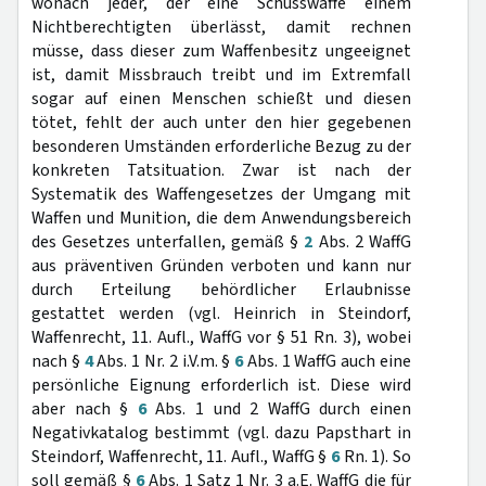
wonach jeder, der eine Schusswaffe einem
Nichtberechtigten überlässt, damit rechnen
müsse, dass dieser zum Waffenbesitz ungeeignet
ist, damit Missbrauch treibt und im Extremfall
sogar auf einen Menschen schießt und diesen
tötet, fehlt der auch unter den hier gegebenen
besonderen Umständen erforderliche Bezug zu der
konkreten Tatsituation. Zwar ist nach der
Systematik des Waffengesetzes der Umgang mit
Waffen und Munition, die dem Anwendungsbereich
des Gesetzes unterfallen, gemäß §
2
Abs. 2 WaffG
aus präventiven Gründen verboten und kann nur
durch Erteilung behördlicher Erlaubnisse
gestattet werden (vgl. Heinrich in Steindorf,
Waffenrecht, 11. Aufl., WaffG vor § 51 Rn. 3), wobei
nach §
4
Abs. 1 Nr. 2 i.V.m. §
6
Abs. 1 WaffG auch eine
persönliche Eignung erforderlich ist. Diese wird
aber nach §
6
Abs. 1 und 2 WaffG durch einen
Negativkatalog bestimmt (vgl. dazu Papsthart in
Steindorf, Waffenrecht, 11. Aufl., WaffG §
6
Rn. 1). So
soll gemäß §
6
Abs. 1 Satz 1 Nr. 3 a.E. WaffG die für