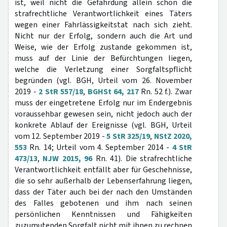
ist, weil nicht die Gefährdung allein schon die
strafrechtliche Verantwortlichkeit eines Täters
wegen einer Fahrlässigkeitstat nach sich zieht.
Nicht nur der Erfolg, sondern auch die Art und
Weise, wie der Erfolg zustande gekommen ist,
muss auf der Linie der Befürchtungen liegen,
welche die Verletzung einer Sorgfaltspflicht
begründen (vgl. BGH, Urteil vom 26. November
2019 -
2 StR 557/18
,
BGHSt 64, 217
Rn. 52 f.). Zwar
muss der eingetretene Erfolg nur im Endergebnis
voraussehbar gewesen sein, nicht jedoch auch der
konkrete Ablauf der Ereignisse (vgl. BGH, Urteil
vom 12. September 2019 -
5 StR 325/19
,
NStZ 2020,
553
Rn. 14; Urteil vom 4. September 2014 -
4 StR
473/13
,
NJW 2015, 96
Rn. 41). Die strafrechtliche
Verantwortlichkeit entfällt aber für Geschehnisse,
die so sehr außerhalb der Lebenserfahrung liegen,
dass der Täter auch bei der nach den Umständen
des Falles gebotenen und ihm nach seinen
persönlichen Kenntnissen und Fähigkeiten
zuzumutenden Sorgfalt nicht mit ihnen zu rechnen