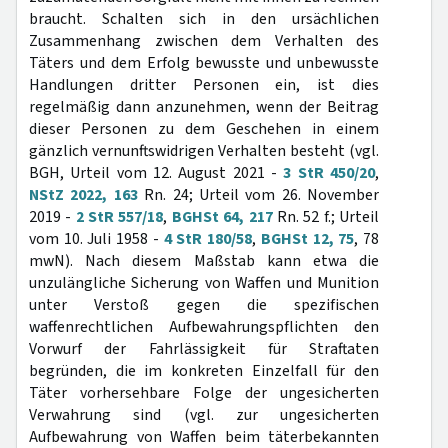
braucht. Schalten sich in den ursächlichen
Zusammenhang zwischen dem Verhalten des
Täters und dem Erfolg bewusste und unbewusste
Handlungen dritter Personen ein, ist dies
regelmäßig dann anzunehmen, wenn der Beitrag
dieser Personen zu dem Geschehen in einem
gänzlich vernunftswidrigen Verhalten besteht (vgl.
BGH, Urteil vom 12. August 2021 -
3 StR 450/20
,
NStZ 2022, 163
Rn. 24; Urteil vom 26. November
2019 -
2 StR 557/18
,
BGHSt 64, 217
Rn. 52 f.; Urteil
vom 10. Juli 1958 -
4 StR 180/58
,
BGHSt 12, 75
, 78
mwN). Nach diesem Maßstab kann etwa die
unzulängliche Sicherung von Waffen und Munition
unter Verstoß gegen die spezifischen
waffenrechtlichen Aufbewahrungspflichten den
Vorwurf der Fahrlässigkeit für Straftaten
begründen, die im konkreten Einzelfall für den
Täter vorhersehbare Folge der ungesicherten
Verwahrung sind (vgl. zur ungesicherten
Aufbewahrung von Waffen beim täterbekannten