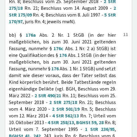
Rn. 8; Beschluss vom 25. September 2018 -
2 StR
275/18
Rn. 21; Beschluss vom 14. August 2009 -
2
StR 175/09
Rn. 4; Beschluss vom 8. Juli 1997 -
5 StR
170/97
, juris Rn. 4; jeweils mwN).
11
bb) §
176a
Abs. 2 Nr. 1 StGB (in der hier
maßgeblichen, bis zum 30. Juni 2021 geltenden
Fassung, nunmehr §
176c
Abs. 1 Nr. 2 a) StGB) ist
eine Qualifikation des §
176
Abs. 1 StGB (in der hier
maßgeblichen, bis zum 30. Juni 2021 geltenden
Fassung, nunmehr §
176
Abs. 1 Nr. 1 StGB) und setzt
damit wie dieser voraus, dass der Täter selbst das
Kind körperlich berührt. Beide Tatbestände regeln
eigenhändige Delikte (vgl. BGH, Beschluss vom 29.
März 2022 -
2 StR 490/21
Rn. 11; Beschluss vom 25.
September 2018 -
2 StR 275/18
Rn. 21; Beschluss
vom 4. März 2020 -
2 StR 501/19
Rn. 5; Beschluss
vom 12. März 2014 -
4 StR 562/13
Rn. 7; Urteil vom
10. Oktober 2013 -
4 StR 258/13
,
BGHSt 59, 28
Rn. 8;
Urteil vom 7. September 1995 -
1 StR 236/95
,
BGHSt 41, 242
, 243, juris Rn. 6; Beschluss vom 6.