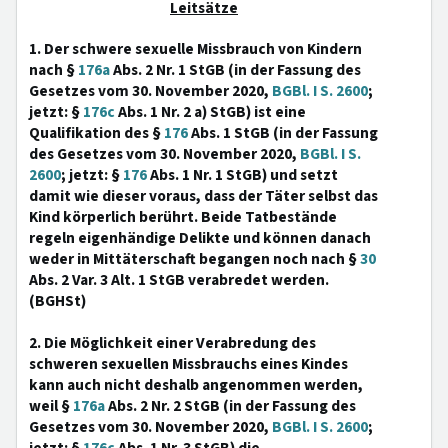
Leitsätze
1. Der schwere sexuelle Missbrauch von Kindern
nach §
176a
Abs. 2 Nr. 1 StGB (in der Fassung des
Gesetzes vom 30. November 2020,
BGBl. I S. 2600
;
jetzt: §
176c
Abs. 1 Nr. 2 a) StGB) ist eine
Qualifikation des §
176
Abs. 1 StGB (in der Fassung
des Gesetzes vom 30. November 2020,
BGBl. I S.
2600
; jetzt: §
176
Abs. 1 Nr. 1 StGB) und setzt
damit wie dieser voraus, dass der Täter selbst das
Kind körperlich berührt. Beide Tatbestände
regeln eigenhändige Delikte und können danach
weder in Mittäterschaft begangen noch nach §
30
Abs. 2 Var. 3 Alt. 1 StGB verabredet werden.
(BGHSt)
2. Die Möglichkeit einer Verabredung des
schweren sexuellen Missbrauchs eines Kindes
kann auch nicht deshalb angenommen werden,
weil §
176a
Abs. 2 Nr. 2 StGB (in der Fassung des
Gesetzes vom 30. November 2020,
BGBl. I S. 2600
;