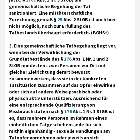
jetzt: §
176c
Abs. 1 Nr. 3 StGB) die
gemeinschaftliche Begehung der Tat
sanktioniert. Eine mittäterschaftliche
Zurechnung gemäß §
25
Abs. 2 StGB ist auch hier
nicht möglich, noch zur Erfüllung des
Tatbestands überhaupt erforderlich. (BGHSt)
3. Eine gemeinschaftliche Tatbegehung liegt vor,
wenn bei der Verwirklichung der
Grundtatbestände des §
176
Abs. 1 Nr. 1 und 2
StGB mindestens zwei Personen vor Ort mit
gleicher Zielrichtung derart bewusst
zusammenwirken, dass sie in der konkreten
Tatsituation zusammen auf das Opfer einwirken
oder sich auf andere Weise psychisch oder
physisch aktiv unterstützen. Ausreichend für
eine entsprechende Qualifizierung von
Missbrauchstaten nach §
176
Abs. 1 Nr. 1 StGB ist
es, dass mehrere Personen im Rahmen eines
einheitlichen Tatgeschehens jede für sich -
mithin eigenhändig - sexuelle Handlungen am
Tatopfer vornehmen oder jeweils an sich