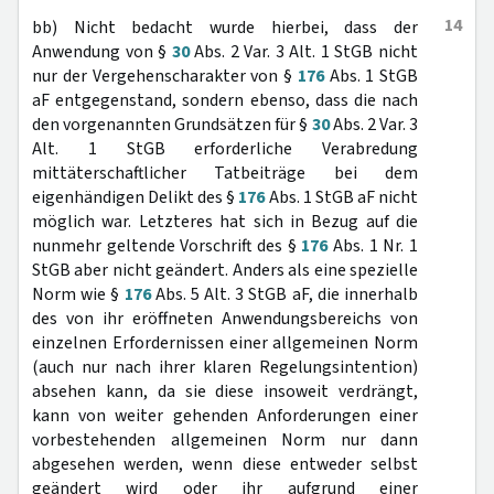
14
bb) Nicht bedacht wurde hierbei, dass der
Anwendung von §
30
Abs. 2 Var. 3 Alt. 1 StGB nicht
nur der Vergehenscharakter von §
176
Abs. 1 StGB
aF entgegenstand, sondern ebenso, dass die nach
den vorgenannten Grundsätzen für §
30
Abs. 2 Var. 3
Alt. 1 StGB erforderliche Verabredung
mittäterschaftlicher Tatbeiträge bei dem
eigenhändigen Delikt des §
176
Abs. 1 StGB aF nicht
möglich war. Letzteres hat sich in Bezug auf die
nunmehr geltende Vorschrift des §
176
Abs. 1 Nr. 1
StGB aber nicht geändert. Anders als eine spezielle
Norm wie §
176
Abs. 5 Alt. 3 StGB aF, die innerhalb
des von ihr eröffneten Anwendungsbereichs von
einzelnen Erfordernissen einer allgemeinen Norm
(auch nur nach ihrer klaren Regelungsintention)
absehen kann, da sie diese insoweit verdrängt,
kann von weiter gehenden Anforderungen einer
vorbestehenden allgemeinen Norm nur dann
abgesehen werden, wenn diese entweder selbst
geändert wird oder ihr aufgrund einer