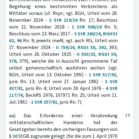
Begehung eines bestimmten Verbrechens als
Mittäter voraus (st. Rspr.; vgl. BGH, Urteil vom 28.
November 2024 -
3 StR 219/24
Rn. 17; Beschluss
vom 21. November 2018 -
1 StR 506/18
Rn. 5;
Beschluss vom 23. März 2017 -
3 StR 260/16
,
BGHSt
62, 96
Rn. 9; jeweils mwN; vgl. auch RG, Urteil vom
27. November 1924 -
II 754/24
,
RGSt 58, 392
, 393;
Urteil vom 26. Oktober 1925 -
II 503/25
,
RGSt 59,
376
, 379), welche die in Aussicht genommene Tat
selbst gemeinschaftlich ausführen wollen (vgl.
BGH, Urteil vom 13. Oktober 1992 -
1 StR 517/92
,
juris Rn. 13; Urteil vom 27. Januar 1982 -
3 StR
437/81
, juris Rn. 4; Urteil vom 29. April 1976 -
4 StR
117/76
, BeckRS 1976, 107971 Rn. 25; Urteil vom 11.
Juli 1961 -
1 StR 257/61
, juris Rn. 7).
10
aa) Das Erfordernis einer Verabredung
mittäterschaftlichen Handelns hat der
Gesetzgeber bereits den vorherigen Fassungen von
§
30
StGB zugrunde gelegt (für die zum 1. April 1970