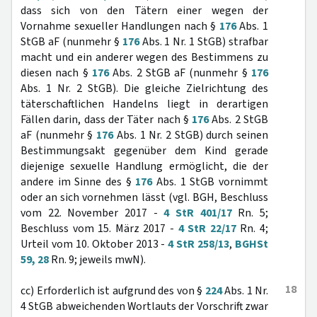
dass sich von den Tätern einer wegen der
Vornahme sexueller Handlungen nach §
176
Abs. 1
StGB aF (nunmehr §
176
Abs. 1 Nr. 1 StGB) strafbar
macht und ein anderer wegen des Bestimmens zu
diesen nach §
176
Abs. 2 StGB aF (nunmehr §
176
Abs. 1 Nr. 2 StGB). Die gleiche Zielrichtung des
täterschaftlichen Handelns liegt in derartigen
Fällen darin, dass der Täter nach §
176
Abs. 2 StGB
aF (nunmehr §
176
Abs. 1 Nr. 2 StGB) durch seinen
Bestimmungsakt gegenüber dem Kind gerade
diejenige sexuelle Handlung ermöglicht, die der
andere im Sinne des §
176
Abs. 1 StGB vornimmt
oder an sich vornehmen lässt (vgl. BGH, Beschluss
vom 22. November 2017 -
4 StR 401/17
Rn. 5;
Beschluss vom 15. März 2017 -
4 StR 22/17
Rn. 4;
Urteil vom 10. Oktober 2013 -
4 StR 258/13
,
BGHSt
59, 28
Rn. 9; jeweils mwN).
18
cc) Erforderlich ist aufgrund des von §
224
Abs. 1 Nr.
4 StGB abweichenden Wortlauts der Vorschrift zwar