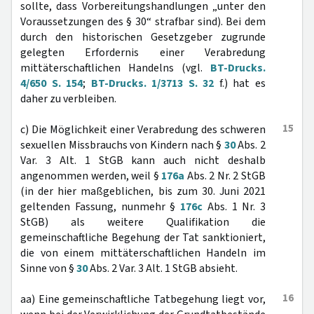
sollte, dass Vorbereitungshandlungen „unter den
Voraussetzungen des § 30“ strafbar sind). Bei dem
durch den historischen Gesetzgeber zugrunde
gelegten Erfordernis einer Verabredung
mittäterschaftlichen Handelns (vgl.
BT-Drucks.
4/650 S. 154
;
BT-Drucks. 1/3713 S. 32
f.) hat es
daher zu verbleiben.
15
c) Die Möglichkeit einer Verabredung des schweren
sexuellen Missbrauchs von Kindern nach §
30
Abs. 2
Var. 3 Alt. 1 StGB kann auch nicht deshalb
angenommen werden, weil §
176a
Abs. 2 Nr. 2 StGB
(in der hier maßgeblichen, bis zum 30. Juni 2021
geltenden Fassung, nunmehr §
176c
Abs. 1 Nr. 3
StGB) als weitere Qualifikation die
gemeinschaftliche Begehung der Tat sanktioniert,
die von einem mittäterschaftlichen Handeln im
Sinne von §
30
Abs. 2 Var. 3 Alt. 1 StGB absieht.
16
aa) Eine gemeinschaftliche Tatbegehung liegt vor,