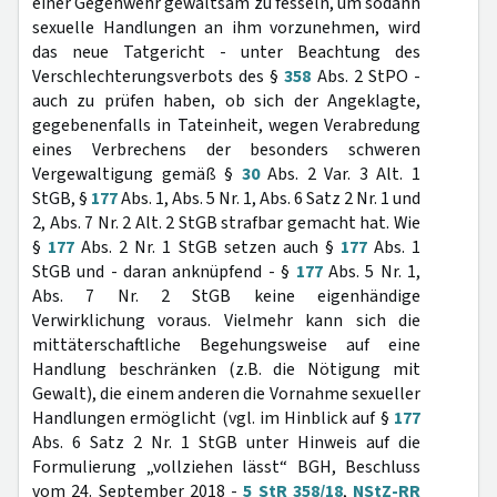
einer Gegenwehr gewaltsam zu fesseln, um sodann
sexuelle Handlungen an ihm vorzunehmen, wird
das neue Tatgericht - unter Beachtung des
Verschlechterungsverbots des §
358
Abs. 2 StPO -
auch zu prüfen haben, ob sich der Angeklagte,
gegebenenfalls in Tateinheit, wegen Verabredung
eines Verbrechens der besonders schweren
Vergewaltigung gemäß §
30
Abs. 2 Var. 3 Alt. 1
StGB, §
177
Abs. 1, Abs. 5 Nr. 1, Abs. 6 Satz 2 Nr. 1 und
2, Abs. 7 Nr. 2 Alt. 2 StGB strafbar gemacht hat. Wie
§
177
Abs. 2 Nr. 1 StGB setzen auch §
177
Abs. 1
StGB und - daran anknüpfend - §
177
Abs. 5 Nr. 1,
Abs. 7 Nr. 2 StGB keine eigenhändige
Verwirklichung voraus. Vielmehr kann sich die
mittäterschaftliche Begehungsweise auf eine
Handlung beschränken (z.B. die Nötigung mit
Gewalt), die einem anderen die Vornahme sexueller
Handlungen ermöglicht (vgl. im Hinblick auf §
177
Abs. 6 Satz 2 Nr. 1 StGB unter Hinweis auf die
Formulierung „vollziehen lässt“ BGH, Beschluss
vom 24. September 2018 -
5 StR 358/18
,
NStZ-RR