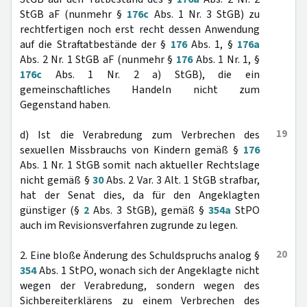
StGB aF (nunmehr §
176c
Abs. 1 Nr. 3 StGB) zu
rechtfertigen noch erst recht dessen Anwendung
auf die Straftatbestände der §
176
Abs. 1, §
176a
Abs. 2 Nr. 1 StGB aF (nunmehr §
176
Abs. 1 Nr. 1, §
176c
Abs. 1 Nr. 2 a) StGB), die ein
gemeinschaftliches Handeln nicht zum
Gegenstand haben.
19
d) Ist die Verabredung zum Verbrechen des
sexuellen Missbrauchs von Kindern gemäß §
176
Abs. 1 Nr. 1 StGB somit nach aktueller Rechtslage
nicht gemäß §
30
Abs. 2 Var. 3 Alt. 1 StGB strafbar,
hat der Senat dies, da für den Angeklagten
günstiger (§
2
Abs. 3 StGB), gemäß §
354a
StPO
auch im Revisionsverfahren zugrunde zu legen.
20
2. Eine bloße Änderung des Schuldspruchs analog §
354
Abs. 1 StPO, wonach sich der Angeklagte nicht
wegen der Verabredung, sondern wegen des
Sichbereiterklärens zu einem Verbrechen des