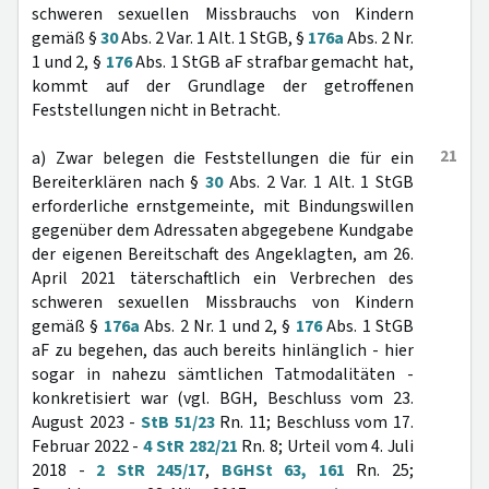
schweren sexuellen Missbrauchs von Kindern
gemäß §
30
Abs. 2 Var. 1 Alt. 1 StGB, §
176a
Abs. 2 Nr.
1 und 2, §
176
Abs. 1 StGB aF strafbar gemacht hat,
kommt auf der Grundlage der getroffenen
Feststellungen nicht in Betracht.
21
a) Zwar belegen die Feststellungen die für ein
Bereiterklären nach §
30
Abs. 2 Var. 1 Alt. 1 StGB
erforderliche ernstgemeinte, mit Bindungswillen
gegenüber dem Adressaten abgegebene Kundgabe
der eigenen Bereitschaft des Angeklagten, am 26.
April 2021 täterschaftlich ein Verbrechen des
schweren sexuellen Missbrauchs von Kindern
gemäß §
176a
Abs. 2 Nr. 1 und 2, §
176
Abs. 1 StGB
aF zu begehen, das auch bereits hinlänglich - hier
sogar in nahezu sämtlichen Tatmodalitäten -
konkretisiert war (vgl. BGH, Beschluss vom 23.
August 2023 -
StB 51/23
Rn. 11; Beschluss vom 17.
Februar 2022 -
4 StR 282/21
Rn. 8; Urteil vom 4. Juli
2018 -
2 StR 245/17
,
BGHSt 63, 161
Rn. 25;