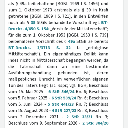
als § 49a beibehaltene [BGBl. 1969 I S. 1456] und
zum 1. Oktober 1973 erstmals als § 30 in Kraft
getretene [BGBl. 1969 I S. 721], in den Entwürfen
noch als §
35
StGB behandelte Vorschrift vgl.
BT-
Drucks. 4/650 S. 154
: „Vorstufe der Mittäterschaft“;
für die zum 1. Oktober 1953 [BGBl. 1953 I S. 739]
beibehaltene Vorschrift des §
49a
StGB aF bereits
BT-Drucks. 1/3713 S. 32
f.: „erfolglose
Mittäterschaft“). Ein eigenhändiges Delikt kann
indes nicht in Mittäterschaft begangen werden, da
die Täterschaft dann an eine bestimmte
Ausführungshandlung gebunden ist, deren
maßgebliches Unrecht im verwerflichen eigenen
Tun des Täters liegt (st. Rspr.; vgl. BGH, Beschluss
vom 15. Mai 2025 -
6 StR 546/24
Rn. 6; Beschluss
vom 5. Februar 2025 -
6 StR 539/24
Rn. 6; Beschluss
vom 5. Juni 2024 -
5 StR 441/23
Rn. 7; Beschluss
vom 15. August 2023 -
4 StR 227/23
Rn. 8; Beschluss
vom 7. Dezember 2021 -
2 StR 33/21
Rn. 3;
Beschluss vom 9. September 2020 -
2 StR 304/20