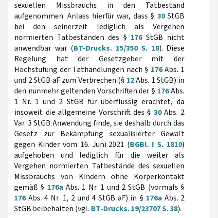
sexuellen Missbrauchs in den Tatbestand
aufgenommen. Anlass hierfür war, dass §
30
StGB
bei den seinerzeit lediglich als Vergehen
normierten Tatbeständen des §
176
StGB nicht
anwendbar war (
BT-Drucks. 15/350 S. 18
). Diese
Regelung hat der Gesetzgeber mit der
Hochstufung der Tathandlungen nach §
176
Abs. 1
und 2 StGB aF zum Verbrechen (§
12
Abs. 1 StGB) in
den nunmehr geltenden Vorschriften der §
176
Abs.
1 Nr. 1 und 2 StGB für überflüssig erachtet, da
insoweit die allgemeine Vorschrift des §
30
Abs. 2
Var. 3 StGB Anwendung finde, sie deshalb durch das
Gesetz zur Bekämpfung sexualisierter Gewalt
gegen Kinder vom 16. Juni 2021 (
BGBl. I S. 1810
)
aufgehoben und lediglich für die weiter als
Vergehen normierten Tatbestände des sexuellen
Missbrauchs von Kindern ohne Körperkontakt
gemäß §
176a
Abs. 1 Nr. 1 und 2 StGB (vormals §
176
Abs. 4 Nr. 1, 2 und 4 StGB aF) in §
176a
Abs. 2
StGB beibehalten (vgl.
BT-Drucks. 19/23707 S. 38
).