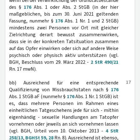
wenn bei der Verwirklichung der Grundtatbestände
des §
176
Abs. 1 oder Abs. 2 StGB (in der hier
maßgeblichen, bis zum 30. Juni 2021 geltenden
Fassung, nunmehr §
176
Abs. 1 Nr. 1 und 2 StGB)
mindestens zwei Personen vor Ort mit gleicher
Zielrichtung derart bewusst zusammenwirken,
dass sie in der konkreten Tatsituation zusammen
auf das Opfer einwirken oder sich auf andere Weise
psychisch oder physisch aktiv unterstützen (vgl.
BGH, Beschluss vom 29. März 2022 -
2 StR 490/21
Rn. 17 mwN).
17
bb) Ausreichend für eine entsprechende
Qualifizierung von Missbrauchstaten nach §
176
Abs. 1 StGB aF (nunmehr §
176
Abs. 1 Nr. 1 StGB) ist
es, dass mehrere Personen im Rahmen eines
einheitlichen Tatgeschehens jede für sich - mithin
eigenhändig - sexuelle Handlungen am Tatopfer
vornehmen oder jeweils an sich vornehmen lassen
(vgl. BGH, Urteil vom 10. Oktober 2013 -
4 StR
258/13
,
BGHSt 59, 28
Rn. 8). Ausreichend ist ebenso,