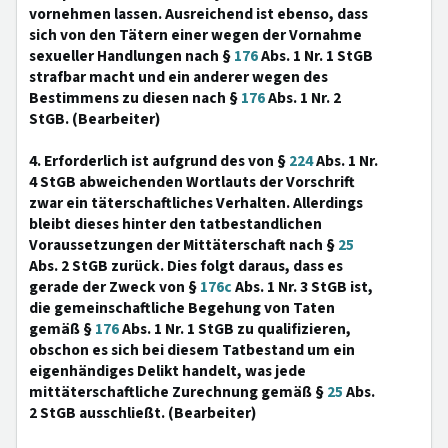
vornehmen lassen. Ausreichend ist ebenso, dass
sich von den Tätern einer wegen der Vornahme
sexueller Handlungen nach §
176
Abs. 1 Nr. 1 StGB
strafbar macht und ein anderer wegen des
Bestimmens zu diesen nach §
176
Abs. 1 Nr. 2
StGB. (Bearbeiter)
4. Erforderlich ist aufgrund des von §
224
Abs. 1 Nr.
4 StGB abweichenden Wortlauts der Vorschrift
zwar ein täterschaftliches Verhalten. Allerdings
bleibt dieses hinter den tatbestandlichen
Voraussetzungen der Mittäterschaft nach §
25
Abs. 2 StGB zurück. Dies folgt daraus, dass es
gerade der Zweck von §
176c
Abs. 1 Nr. 3 StGB ist,
die gemeinschaftliche Begehung von Taten
gemäß §
176
Abs. 1 Nr. 1 StGB zu qualifizieren,
obschon es sich bei diesem Tatbestand um ein
eigenhändiges Delikt handelt, was jede
mittäterschaftliche Zurechnung gemäß §
25
Abs.
2 StGB ausschließt. (Bearbeiter)