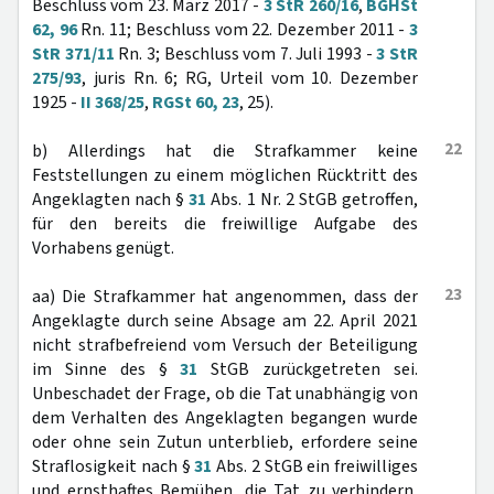
Beschluss vom 23. März 2017 -
3 StR 260/16
,
BGHSt
62, 96
Rn. 11; Beschluss vom 22. Dezember 2011 -
3
StR 371/11
Rn. 3; Beschluss vom 7. Juli 1993 -
3 StR
275/93
, juris Rn. 6; RG, Urteil vom 10. Dezember
1925 -
II 368/25
,
RGSt 60, 23
, 25).
22
b) Allerdings hat die Strafkammer keine
Feststellungen zu einem möglichen Rücktritt des
Angeklagten nach §
31
Abs. 1 Nr. 2 StGB getroffen,
für den bereits die freiwillige Aufgabe des
Vorhabens genügt.
23
aa) Die Strafkammer hat angenommen, dass der
Angeklagte durch seine Absage am 22. April 2021
nicht strafbefreiend vom Versuch der Beteiligung
im Sinne des §
31
StGB zurückgetreten sei.
Unbeschadet der Frage, ob die Tat unabhängig von
dem Verhalten des Angeklagten begangen wurde
oder ohne sein Zutun unterblieb, erfordere seine
Straflosigkeit nach §
31
Abs. 2 StGB ein freiwilliges
und ernsthaftes Bemühen, die Tat zu verhindern,