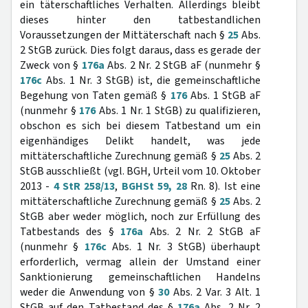
ein täterschaftliches Verhalten. Allerdings bleibt
dieses hinter den tatbestandlichen
Voraussetzungen der Mittäterschaft nach §
25
Abs.
2 StGB zurück. Dies folgt daraus, dass es gerade der
Zweck von §
176a
Abs. 2 Nr. 2 StGB aF (nunmehr §
176c
Abs. 1 Nr. 3 StGB) ist, die gemeinschaftliche
Begehung von Taten gemäß §
176
Abs. 1 StGB aF
(nunmehr §
176
Abs. 1 Nr. 1 StGB) zu qualifizieren,
obschon es sich bei diesem Tatbestand um ein
eigenhändiges Delikt handelt, was jede
mittäterschaftliche Zurechnung gemäß §
25
Abs. 2
StGB ausschließt (vgl. BGH, Urteil vom 10. Oktober
2013 -
4 StR 258/13
,
BGHSt 59, 28
Rn. 8). Ist eine
mittäterschaftliche Zurechnung gemäß §
25
Abs. 2
StGB aber weder möglich, noch zur Erfüllung des
Tatbestands des §
176a
Abs. 2 Nr. 2 StGB aF
(nunmehr §
176c
Abs. 1 Nr. 3 StGB) überhaupt
erforderlich, vermag allein der Umstand einer
Sanktionierung gemeinschaftlichen Handelns
weder die Anwendung von §
30
Abs. 2 Var. 3 Alt. 1
StGB auf den Tatbestand des §
176a
Abs. 2 Nr. 2