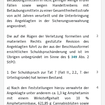
Betäubungsmitteln in nicht geringer Menge in drei
Fällen sowie wegen Handeltreibens mit
Betäubungsmitteln zu einer Gesamtfreiheitsstrafe
von acht Jahren verurteilt und die Unterbringung
des Angeklagten in der Sicherungsverwahrung
angeordnet.
2
Die auf die Rügen der Verletzung formellen und
materiellen Rechts gestützte Revision des
Angeklagten führt zu der aus der Beschlussformel
ersichtlichen Schuldspruchänderung und ist im
Übrigen unbegründet im Sinne des §
349
Abs. 2
StPO.
3
1. Der Schuldspruch zur Tat 7 (Fall II., 2.2., 7. der
Urteilsgründe) hat keinen Bestand.
4
a) Nach den Feststellungen hierzu verwahrte der
Angeklagte unter anderem ca. 1,3 kg Amphetamin
mit einem Wirkstoffgehalt von 10 %
Amphetaminbase, 621,85 g Cannabisblüten sowie