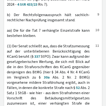
2024 -
4 StR 433/23
Rn. 7).
9
b) Der Rechtsfolgenausspruch hält sachlich-
rechtlicher Nachprüfung insgesamt stand.
10
aa) Die für die Tat 7 verhängte Einzelstrafe kann
bestehen bleiben.
11
(1) Der Senat schließt aus, dass die Strafzumessung
auf der unterbliebenen Berücksichtigung des
KCanG beruht (§
337
StPO). Zwar kann aufgrund der
gesetzgeberischen Wertung, die sich mit Blick auf
die in den Strafvorschriften des KCanG gegenüber
denjenigen des BtMG (hier § 34 Abs. 4 Nr. 4 KCanG
im Vergleich zu §
30a
Abs. 2 Nr. 2 BtMG)
vorgesehene mildere Strafdrohung ergibt, auch in
Fällen, in denen die konkrete Strafe nach §
52
Abs. 2
Satz 1 StGB - wie hier - aus dem Strafrahmen einer
Vorschrift des Betäubungsmittelgesetzes
zuzumessen ist, einer verhängten Strafe die