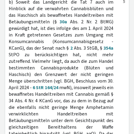
5
b) Soweit das Landgericht die Tat 7 auch im
Hinblick auf die verwahrten Cannabisblüten und
das Haschisch als bewaffnetes Handeltreiben mit
Betäubungsmitteln (§
30a
Abs. 2 Nr. 2 BtMG)
gewürdigt hat, ist dies infolge des am 1. April 2024
in Kraft getretenen Gesetzes zum Umgang mit
Konsumcannabis (Konsumcannabisgesetz -
KCanG), das der Senat nach §
2
Abs. 3 StGB, §
354a
StPO zu berücksichtigen hat, nicht mehr
zutreffend. Vielmehr liegt, da auch die zum Handel
bestimmten Cannabisprodukte (Blüten und
Haschisch) den Grenzwert der nicht geringen
Menge überschritten (vgl. BGH, Beschluss vom 30.
April 2024 -
6 StR 164/24
mwN), insoweit jeweils ein
bewaffnetes Handeltreiben mit Cannabis gemäß §
34 Abs. 4 Nr. 4 KCanG vor, das zu dem in Bezug auf
die ebenfalls nicht geringe Menge Amphetamin
verwirklichten Handeltreiben mit
Betäubungsmitteln unter dem Gesichtspunkt des
gleichzeitigen Bereithaltens der Waffe
tateinheitlich hinzutritt (vgl. BGH, aaO). Da das