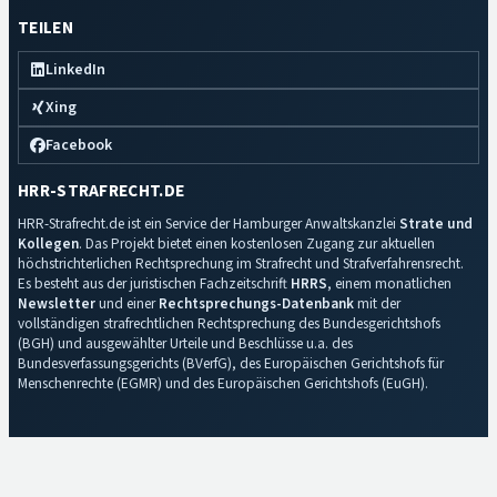
TEILEN
LinkedIn
Xing
Facebook
HRR-STRAFRECHT.DE
HRR-Strafrecht.de ist ein Service der Hamburger Anwaltskanzlei
Strate und
Kollegen
. Das Projekt bietet einen kostenlosen Zugang zur aktuellen
höchstrichterlichen Rechtsprechung im Strafrecht und Strafverfahrensrecht.
Es besteht aus der juristischen Fachzeitschrift
HRRS
, einem monatlichen
Newsletter
und einer
Rechtsprechungs-Datenbank
mit der
vollständigen strafrechtlichen Rechtsprechung des Bundesgerichtshofs
(BGH) und ausgewählter Urteile und Beschlüsse u.a. des
Bundesverfassungsgerichts (BVerfG), des Europäischen Gerichtshofs für
Menschenrechte (EGMR) und des Europäischen Gerichtshofs (EuGH).
Impressum
·
Datenschutz