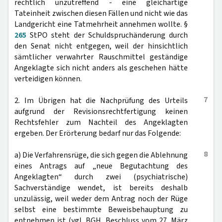
rechtlich unzutreffend - eine gleichartige
Tateinheit zwischen diesen Fällen und nicht wie das
Landgericht eine Tatmehrheit annehmen wollte. §
265
StPO steht der Schuldspruchänderung durch
den Senat nicht entgegen, weil der hinsichtlich
sämtlicher verwahrter Rauschmittel geständige
Angeklagte sich nicht anders als geschehen hätte
verteidigen können.
7
2. Im Übrigen hat die Nachprüfung des Urteils
aufgrund der Revisionsrechtfertigung keinen
Rechtsfehler zum Nachteil des Angeklagten
ergeben. Der Erörterung bedarf nur das Folgende:
8
a) Die Verfahrensrüge, die sich gegen die Ablehnung
eines Antrags auf „neue Begutachtung des
Angeklagten“ durch zwei (psychiatrische)
Sachverständige wendet, ist bereits deshalb
unzulässig, weil weder dem Antrag noch der Rüge
selbst eine bestimmte Beweisbehauptung zu
entnehmen ist (vgl. BGH, Beschluss vom 27. März