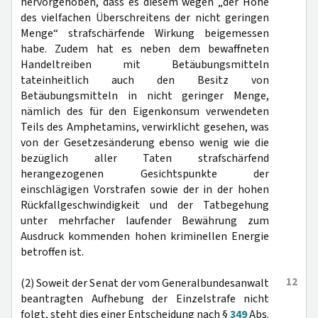
hervorgehoben, dass es diesem wegen „der Höhe
des vielfachen Überschreitens der nicht geringen
Menge“ strafschärfende Wirkung beigemessen
habe. Zudem hat es neben dem bewaffneten
Handeltreiben mit Betäubungsmitteln
tateinheitlich auch den Besitz von
Betäubungsmitteln in nicht geringer Menge,
nämlich des für den Eigenkonsum verwendeten
Teils des Amphetamins, verwirklicht gesehen, was
von der Gesetzesänderung ebenso wenig wie die
bezüglich aller Taten strafschärfend
herangezogenen Gesichtspunkte der
einschlägigen Vorstrafen sowie der in der hohen
Rückfallgeschwindigkeit und der Tatbegehung
unter mehrfacher laufender Bewährung zum
Ausdruck kommenden hohen kriminellen Energie
betroffen ist.
12
(2) Soweit der Senat der vom Generalbundesanwalt
beantragten Aufhebung der Einzelstrafe nicht
folgt, steht dies einer Entscheidung nach §
349
Abs.