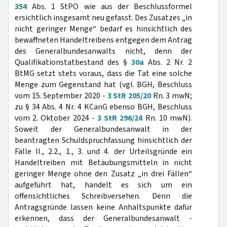
354
Abs. 1 StPO wie aus der Beschlussformel
ersichtlich insgesamt neu gefasst. Des Zusatzes „in
nicht geringer Menge“ bedarf es hinsichtlich des
bewaffneten Handeltreibens entgegen dem Antrag
des Generalbundesanwalts nicht, denn der
Qualifikationstatbestand des §
30a
Abs. 2 Nr. 2
BtMG setzt stets voraus, dass die Tat eine solche
Menge zum Gegenstand hat (vgl. BGH, Beschluss
vom 15. September 2020 -
3 StR 205/20
Rn. 3 mwN;
zu § 34 Abs. 4 Nr. 4 KCanG ebenso BGH, Beschluss
vom 2. Oktober 2024 -
3 StR 296/24
Rn. 10 mwN).
Soweit der Generalbundesanwalt in der
beantragten Schuldspruchfassung hinsichtlich der
Fälle II., 2.2., 1., 3. und 4. der Urteilsgründe ein
Handeltreiben mit Betäubungsmitteln in nicht
geringer Menge ohne den Zusatz „in drei Fällen“
aufgeführt hat, handelt es sich um ein
offensichtliches Schreibversehen. Denn die
Antragsgründe lassen keine Anhaltspunkte dafür
erkennen, dass der Generalbundesanwalt -