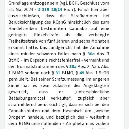
Grundlage entzogen sein (vgl. BGH, Beschluss vom
21. Mai 2024 -
5 StR 26/24
Rn. 7). Es ist hier aber
auszuschließen, dass die Strafkammer bei
Berücksichtigung des KCanG hinsichtlich des zum
Handeltreiben bestimmten Cannabis auf eine
geringere Einzelstrafe als die verhängte
Freiheitsstrafe von fünf Jahren und sechs Monaten
erkannt hätte. Das Landgericht hat die Annahme
eines minder schweren Falles nach §
30a
Abs. 3
BtMG - im Ergebnis rechtsfehlerfrei - verneint und
den Normalstrafrahmen des §
30a
Abs. 2 i.V.m. Abs.
1 BtMG sodann nach §
31
BtMG, §
49
Abs. 1 StGB
gemildert. Bei seiner Strafzumessung im engeren
Sinne hat es zwar zulasten des Angeklagten
gewertet, dass er „unterschiedliche
Betäubungsmittel verkaufte“, zugleich aber
strafmildernd berücksichtigt, dass es sich bei den
Cannabisblüten und dem Haschisch um „weiche
Drogen“ handele, und bezüglich des - weiterhin
dem BtMG unterfallenden - Amphetamins zudem