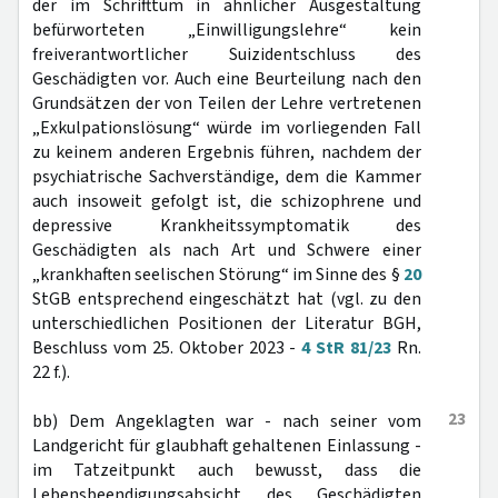
der im Schrifttum in ähnlicher Ausgestaltung
befürworteten „Einwilligungslehre“ kein
freiverantwortlicher Suizidentschluss des
Geschädigten vor. Auch eine Beurteilung nach den
Grundsätzen der von Teilen der Lehre vertretenen
„Exkulpationslösung“ würde im vorliegenden Fall
zu keinem anderen Ergebnis führen, nachdem der
psychiatrische Sachverständige, dem die Kammer
auch insoweit gefolgt ist, die schizophrene und
depressive Krankheitssymptomatik des
Geschädigten als nach Art und Schwere einer
„krankhaften seelischen Störung“ im Sinne des §
20
StGB entsprechend eingeschätzt hat (vgl. zu den
unterschiedlichen Positionen der Literatur BGH,
Beschluss vom 25. Oktober 2023 -
4 StR 81/23
Rn.
22 f.).
23
bb) Dem Angeklagten war - nach seiner vom
Landgericht für glaubhaft gehaltenen Einlassung -
im Tatzeitpunkt auch bewusst, dass die
Lebensbeendigungsabsicht des Geschädigten