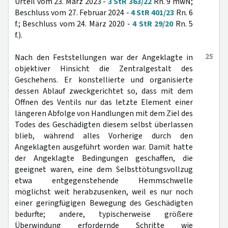
Urteil vom 23. März 2023 -
3 StR 363/22
Rn. 9 mwN;
Beschluss vom 27. Februar 2024 -
4 StR 401/23
Rn. 6
f.; Beschluss vom 24. März 2020 -
4 StR 29/20
Rn. 5
f.).
25
Nach den Feststellungen war der Angeklagte in
objektiver Hinsicht die Zentralgestalt des
Geschehens. Er konstellierte und organisierte
dessen Ablauf zweckgerichtet so, dass mit dem
Öffnen des Ventils nur das letzte Element einer
längeren Abfolge von Handlungen mit dem Ziel des
Todes des Geschädigten diesem selbst überlassen
blieb, während alles Vorherige durch den
Angeklagten ausgeführt worden war. Damit hatte
der Angeklagte Bedingungen geschaffen, die
geeignet waren, eine dem Selbsttötungsvollzug
etwa entgegenstehende Hemmschwelle
möglichst weit herabzusenken, weil es nur noch
einer geringfügigen Bewegung des Geschädigten
bedurfte; andere, typischerweise größere
Überwindung erfordernde Schritte wie