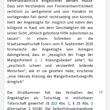
freiverantwortlich eingeordnet werden müsse.
Dass sein Verständnis von Freiverantwortlichkeit
rechtlich zu weitgehend und sein Handeln im
vorliegenden Fall damit rechtswidrig sein könnte,
hielt der Angeklagte für möglich und nahm dies
billigend in Kauf, um dem Geschädigten die aus
seiner Sicht „ethisch gebotene Hilfe zukommen zu
lassen“. In einem Schreiben an die
Staatsanwaltschaft Essen vom 9. September 2020
formulierte der Angeklagte sein Anliegen
dahingehend, dass er „bezüglich der Frage der
Mängelfreiheit (…) Klärungsbedarf sehe“; für
„psychisch schwer und verzweifelt leidende
Menschen“, wie er sie gesehen habe, erscheine
„eine liberale Klärung des Mängelfreiheitsbegriffs
dringlich“.
15
Die Strafkammer hat das Verhalten des
Angeklagten als Totschlag in mittelbarer
Täterschaft gewertet (§
212
Abs. 1, §
25
Abs. 1
Alternative 2 StGB). Die Selbsttötungshandlung