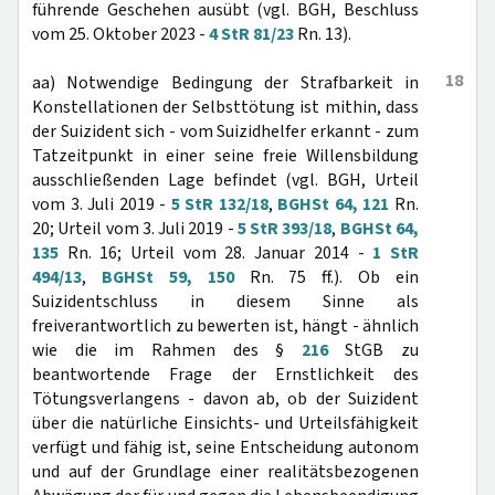
führende Geschehen ausübt (vgl. BGH, Beschluss
vom 25. Oktober 2023 -
4 StR 81/23
Rn. 13).
18
aa) Notwendige Bedingung der Strafbarkeit in
Konstellationen der Selbsttötung ist mithin, dass
der Suizident sich - vom Suizidhelfer erkannt - zum
Tatzeitpunkt in einer seine freie Willensbildung
ausschließenden Lage befindet (vgl. BGH, Urteil
vom 3. Juli 2019 -
5 StR 132/18
,
BGHSt 64, 121
Rn.
20; Urteil vom 3. Juli 2019 -
5 StR 393/18
,
BGHSt 64,
135
Rn. 16; Urteil vom 28. Januar 2014 -
1 StR
494/13
,
BGHSt 59, 150
Rn. 75 ff.). Ob ein
Suizidentschluss in diesem Sinne als
freiverantwortlich zu bewerten ist, hängt - ähnlich
wie die im Rahmen des §
216
StGB zu
beantwortende Frage der Ernstlichkeit des
Tötungsverlangens - davon ab, ob der Suizident
über die natürliche Einsichts- und Urteilsfähigkeit
verfügt und fähig ist, seine Entscheidung autonom
und auf der Grundlage einer realitätsbezogenen