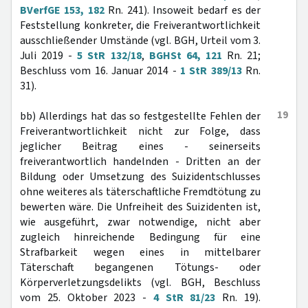
BVerfGE 153, 182
Rn. 241). Insoweit bedarf es der
Feststellung konkreter, die Freiverantwortlichkeit
ausschließender Umstände (vgl. BGH, Urteil vom 3.
Juli 2019 -
5 StR 132/18
,
BGHSt 64, 121
Rn. 21;
Beschluss vom 16. Januar 2014 -
1 StR 389/13
Rn.
31).
19
bb) Allerdings hat das so festgestellte Fehlen der
Freiverantwortlichkeit nicht zur Folge, dass
jeglicher Beitrag eines - seinerseits
freiverantwortlich handelnden - Dritten an der
Bildung oder Umsetzung des Suizidentschlusses
ohne weiteres als täterschaftliche Fremdtötung zu
bewerten wäre. Die Unfreiheit des Suizidenten ist,
wie ausgeführt, zwar notwendige, nicht aber
zugleich hinreichende Bedingung für eine
Strafbarkeit wegen eines in mittelbarer
Täterschaft begangenen Tötungs- oder
Körperverletzungsdelikts (vgl. BGH, Beschluss
vom 25. Oktober 2023 -
4 StR 81/23
Rn. 19).