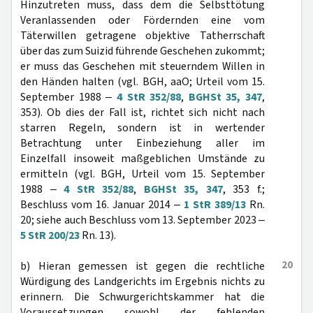
Hinzutreten muss, dass dem die Selbsttötung
Veranlassenden oder Fördernden eine vom
Täterwillen getragene objektive Tatherrschaft
über das zum Suizid führende Geschehen zukommt;
er muss das Geschehen mit steuerndem Willen in
den Händen halten (vgl. BGH, aaO; Urteil vom 15.
September 1988 ‒
4 StR 352/88
,
BGHSt 35, 347
,
353). Ob dies der Fall ist, richtet sich nicht nach
starren Regeln, sondern ist in wertender
Betrachtung unter Einbeziehung aller im
Einzelfall insoweit maßgeblichen Umstände zu
ermitteln (vgl. BGH, Urteil vom 15. September
1988 ‒
4 StR 352/88
,
BGHSt 35, 347
, 353 f.;
Beschluss vom 16. Januar 2014 ‒
1 StR 389/13
Rn.
20; siehe auch Beschluss vom 13. September 2023 ‒
5 StR 200/23
Rn. 13).
20
b) Hieran gemessen ist gegen die rechtliche
Würdigung des Landgerichts im Ergebnis nichts zu
erinnern. Die Schwurgerichtskammer hat die
Voraussetzungen sowohl der fehlenden