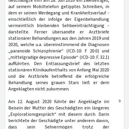
Geschädigte ihm am 28. Juli 2020 ein zweiseitiges,
auf seinem Mobiltelefon getipptes Schreiben, in
dem er seinen Werdegang und Krankheitsverlauf -
einschließlich der infolge der Eigenbehandlung
vermeintlich bleibenden Sehbeeinträchtigung -
darstellte. Ferner übersandte er Arztbriefe
stationärer Behandlungen aus den Jahren 2019 und
2020, welche u.a. übereinstimmend die Diagnosen
„paranoide Schizophrenie“ (ICD-10: F 20.0) und
„mittelgradige depressive Episode“ (ICD-10: F. 32.1)
aufführten. Den Entlassungsbrief des letzten
stationären Klinikaufenthalts von Anfang Mai 2020
und die Arztbriefe betreffend die erfolgreiche
Behandlung seines grauen Stars ließ er dem
Angeklagten nicht zukommen.
9
Am 12. August 2020 führte der Angeklagte im
Beisein der Mutter des Geschädigten ein längeres
„Explorationsgespräch“ mit diesem durch. Darin
berichtete der Geschädigte unter anderem davon,
dass sein Sehvermögen trotz der