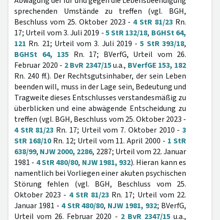
Abwägung der für und gegen die Lebensbeendigung
sprechenden Umstände zu treffen (vgl. BGH,
Beschluss vom 25. Oktober 2023 -
4 StR 81/23
Rn.
17; Urteil vom 3. Juli 2019 -
5 StR 132/18
,
BGHSt 64,
121
Rn. 21; Urteil vom 3. Juli 2019 -
5 StR 393/18
,
BGHSt 64, 135
Rn. 17; BVerfG, Urteil vom 26.
Februar 2020 -
2 BvR 2347/15
u.a.,
BVerfGE 153, 182
Rn. 240 ff.). Der Rechtsgutsinhaber, der sein Leben
beenden will, muss in der Lage sein, Bedeutung und
Tragweite dieses Entschlusses verstandesmäßig zu
überblicken und eine abwägende Entscheidung zu
treffen (vgl. BGH, Beschluss vom 25. Oktober 2023 -
4 StR 81/23
Rn. 17; Urteil vom 7. Oktober 2010 -
3
StR 168/10
Rn. 12; Urteil vom 11. April 2000 -
1 StR
638/99
,
NJW 2000, 2286
, 2287; Urteil vom 22. Januar
1981 -
4 StR 480/80
,
NJW 1981, 932
). Hieran kann es
namentlich bei Vorliegen einer akuten psychischen
Störung fehlen (vgl. BGH, Beschluss vom 25.
Oktober 2023 -
4 StR 81/23
Rn. 17; Urteil vom 22.
Januar 1981 -
4 StR 480/80
,
NJW 1981, 932
; BVerfG,
Urteil vom 26. Februar 2020 -
2 BvR 2347/15
u.a.,