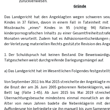
zurückverwiesen.
Gründe
Das Landgericht hat den Angeklagten wegen schweren sexu
Kindes in 37 Fällen, davon in einem Fall in Tateinheit mit
Missbrauchs „eines“ Kindes in 95 (richtig: 94) Fälle
kinderpornografischen Inhalts zu einer Gesamtfreiheitsstraf
Monaten verurteilt. Zudem hat es Adhäsionsentscheidungen g
der Verletzung materiellen Rechts gestützte Revision des Ange
1. Der Schuldspruch hat keinen Bestand. Die Beweiswürdi
Tatgeschehen weist durchgreifende Darlegungsmängel auf.
a) Das Landgericht hat im Wesentlichen Folgendes festgestellt
Von September 2011 bis Mai 2015 streichelte der Angeklagte 
die Brust der am 26. Juni 2005 geborenen Nebenklägerin, wä
Bett lag (Fälle 1-45). Ab Juni 2015 bis Mai 2019 streichel
Übernachtungsbesuche mindestens einmal monatlich an der K
Alter von neun Jahren badete die Nebenklägerin mit de
Aufforderung hin befriedigte sie ihn manuell bis zum Samenergus