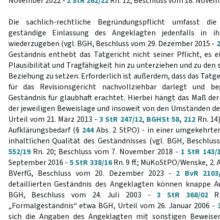
November 2022 -
2 StR 262/22
Rn. 12; Beschluss vom 18. Novem
Die sachlich-rechtliche Begründungspflicht umfasst die
geständige Einlassung des Angeklagten jedenfalls in i
wiederzugeben (vgl. BGH, Beschluss vom 29. Dezember 2015 -
2
Geständnis enthebt das Tatgericht nicht seiner Pflicht, es e
Plausibilität und Tragfähigkeit hin zu unterziehen und zu den
Beziehung zu setzen. Erforderlich ist außerdem, dass das Tatge
für das Revisionsgericht nachvollziehbar darlegt und b
Geständnis für glaubhaft erachtet. Hierbei hängt das Maß d
der jeweiligen Beweislage und insoweit von den Umständen des
Urteil vom 21. März 2013 -
3 StR 247/12
,
BGHSt 58, 212
Rn. 14)
Aufklärungsbedarf (§
244
Abs. 2 StPO) - in einer umgekehrte
inhaltlichen Qualität des Geständnisses (vgl. BGH, Beschlus
552/19
Rn. 20; Beschluss vom 7. November 2018 -
1 StR 143/
September 2016 -
5 StR 338/16
Rn. 9 ff.; MüKoStPO/Wenske, 2. Auf
BVerfG, Beschluss vom 20. Dezember 2023 -
2 BvR 2103
detaillierten Geständnis des Angeklagten können knappe A
BGH, Beschluss vom 24. Juli 2003 -
3 StR 368/02
Rn
„Formalgeständnis“ etwa BGH, Urteil vom 26. Januar 2006 -
sich die Angaben des Angeklagten mit sonstigen Beweiser