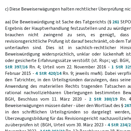
c) Diese Beweiserwägungen halten rechtlicher Überprüfung nic
aa) Die Beweiswürdigung ist Sache des Tatgerichts (§
261
StPO)
Ergebnis der Hauptverhandlung festzustellen und zu würdigen
brauchen nicht zwingend zu sein, es genügt, dass
revisionsgerichtliche Prüfung ist darauf beschränkt, ob dem Ta
unterlaufen sind. Dies ist in sachlich-rechtlicher Hin
Beweiswürdigung widersprüchlich, unklar oder lückenhaft i
oder gesicherte Erfahrungssätze verstößt (st. Rspr.; vgl. BGH,
StR 397/16
Rn. 4; Urteil vom 22. November 2016 -
1 StR 32
Februar 2015 -
4 StR 420/14
Rn. 9; jeweils mwN). Dabei verpfl
den Tatrichter, in den Urteilsgründen darzulegen, dass sei
Anwendung des materiellen Rechts tragenden Tatsachen au
rational nachvollziehbaren Überlegungen bestimmten Bewe
BGH, Beschluss vom 11. März 2020 -
2 StR 380/19
Rn. 4
Beweiserwägungen müssen daher - über den Wortlaut des §
26
in den schriftlichen Urteilsgründen so dargelegt werden,
Überzeugungsbildung für das Revisionsgericht nachzuvollziehe
zu überprüfen ist (BGH, Urteil vom 30. März 2023 -
4 StR 234/2