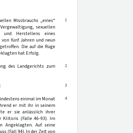
1
ellen Missbrauchs „eines“
 Vergewaltigung, sexuellen
n und Herstellens eines
e von fünf Jahren und neun
etroffen. Die auf die Rüge
klagten hat Erfolg.
2
gung des Landgerichts zum
3
:
4
mindestens einmal im Monat
hrend er mit ihr in seinem
te er sie anlässlich ihrer
litoris (Fälle 46-93). Im
m Angeklagten. Auf seine
s (Fall 94). In der Zeit von