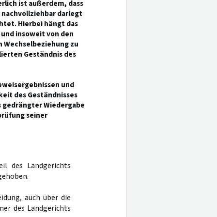
rlich ist außerdem, dass
 nachvollziehbar darlegt
htet. Hierbei hängt das
 und insoweit von den
en Wechselbeziehung zu
llierten Geständnis des
Beweisergebnissen und
keit des Geständnisses
lls gedrängter Wiedergabe
prüfung seiner
eil des Landgerichts
fgehoben.
idung, auch über die
mer des Landgerichts