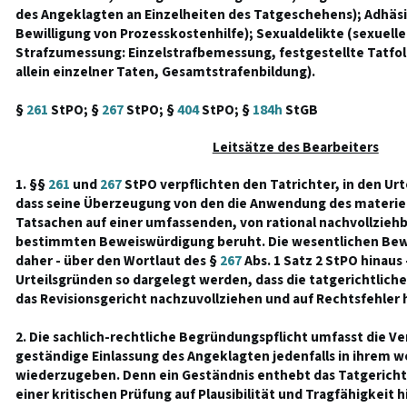
des Angeklagten an Einzelheiten des Tatgeschehens); Adhäs
Bewilligung von Prozesskostenhilfe); Sexualdelikte (sexuell
Strafzumessung: Einzelstrafbemessung, festgestellte Tatfol
allein einzelner Taten, Gesamtstrafenbildung).
§
261
StPO; §
267
StPO; §
404
StPO; §
184h
StGB
Leitsätze des Bearbeiters
1. §§
261
und
267
StPO verpflichten den Tatrichter, in den Ur
dass seine Überzeugung von den die Anwendung des materie
Tatsachen auf einer umfassenden, von rational nachvollzie
bestimmten Beweiswürdigung beruht. Die wesentlichen B
daher - über den Wortlaut des §
267
Abs. 1 Satz 2 StPO hinaus -
Urteilsgründen so dargelegt werden, dass die tatgerichtlich
das Revisionsgericht nachzuvollziehen und auf Rechtsfehler h
2. Die sachlich-rechtliche Begründungspflicht umfasst die Ve
geständige Einlassung des Angeklagten jedenfalls in ihrem w
wiederzugeben. Denn ein Geständnis enthebt das Tatgericht n
einer kritischen Prüfung auf Plausibilität und Tragfähigkeit 