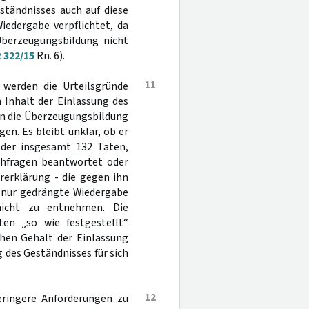
ständnisses auch auf diese
iedergabe verpflichtet, da
 Überzeugungsbildung nicht
 322/15
Rn. 6).
11
 werden die Urteilsgründe
 Inhalt der Einlassung des
an die Überzeugungsbildung
en. Es bleibt unklar, ob er
h der insgesamt 132 Taten,
chfragen beantwortet oder
rerklärung - die gegen ihn
h nur gedrängte Wiedergabe
nicht zu entnehmen. Die
en „so wie festgestellt“
chen Gehalt der Einlassung
 des Geständnisses für sich
12
eringere Anforderungen zu