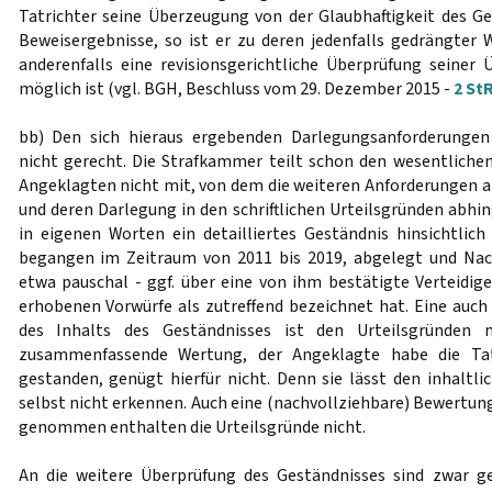
Tatrichter seine Überzeugung von der Glaubhaftigkeit des Ge
Beweisergebnisse, so ist er zu deren jedenfalls gedrängter W
anderenfalls eine revisionsgerichtliche Überprüfung seiner
möglich ist (vgl. BGH, Beschluss vom 29. Dezember 2015 -
2 StR
bb) Den sich hieraus ergebenden Darlegungsanforderungen
nicht gerecht. Die Strafkammer teilt schon den wesentlichen
Angeklagten nicht mit, von dem die weiteren Anforderungen 
und deren Darlegung in den schriftlichen Urteilsgründen abhing
in eigenen Worten ein detailliertes Geständnis hinsichtlic
begangen im Zeitraum von 2011 bis 2019, abgelegt und Na
etwa pauschal - ggf. über eine von ihm bestätigte Verteidige
erhobenen Vorwürfe als zutreffend bezeichnet hat. Eine auc
des Inhalts des Geständnisses ist den Urteilsgründen 
zusammenfassende Wertung, der Angeklagte habe die Tat
gestanden, genügt hierfür nicht. Denn sie lässt den inhaltli
selbst nicht erkennen. Auch eine (nachvollziehbare) Bewertung
genommen enthalten die Urteilsgründe nicht.
An die weitere Überprüfung des Geständnisses sind zwar g