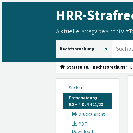
HRR
-Strafre
Aktuelle Ausgabe
Archiv
R
HRRS durchsuchen
Startseite
Rechtsprechung
B
Suchen
Entscheidung
BGH 4 StR 421/23:
Druckansicht
PDF-
Download