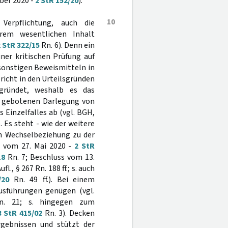
ber 2020 -
2 StR 152/20
).
10
 Verpflichtung, auch die
hrem wesentlichen Inhalt
 StR 322/15
Rn. 6). Denn ein
iner kritischen Prüfung auf
 sonstigen Beweismitteln in
richt in den Urteilsgründen
egründet, weshalb es das
er gebotenen Darlegung von
 Einzelfalles ab (vgl. BGH,
. Es steht - wie der weitere
n Wechselbeziehung zu der
s vom 27. Mai 2020 -
2 StR
18
Rn. 7; Beschluss vom 13.
l., § 267 Rn. 188 ff.; s. auch
/20
Rn. 49 ff.). Bei einem
usführungen genügen (vgl.
. 21; s. hingegen zum
3 StR 415/02
Rn. 3). Decken
gebnissen und stützt der