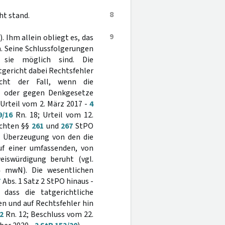
8
ht stand.
9
. Ihm allein obliegt es, das
. Seine Schlussfolgerungen
 sie möglich sind. Die
tgericht dabei Rechtsfehler
sicht der Fall, wenn die
st oder gegen Denkgesetze
 Urteil vom 2. März 2017 -
4
9/16
Rn. 18; Urteil vom 12.
ichten §§
261
und
267
StPO
ne Überzeugung von den die
f einer umfassenden, von
iswürdigung beruht (vgl.
 mwN). Die wesentlichen
7
Abs. 1 Satz 2 StPO hinaus -
 dass die tatgerichtliche
n und auf Rechtsfehler hin
2
Rn. 12; Beschluss vom 22.