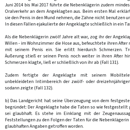
Juni 2014 bis Mai 2017 führte die Nebenklägerin zudem minde
Oralverkehr an dem Angeklagten aus. Beim ersten Mal erklärt
sie den Penis in den Mund nehmen, die Zähne nicht benutzen u
In diesen Fällen ejakulierte der Angeklagte schließlich in ein T
Als die Nebenklägerin zwölf Jahre alt war, zog ihr der Angekla
Willen - im Wohnzimmer die Hose aus, befeuchtete ihren After 
mit seinem Penis ein. Sie erlitt hierdurch Schmerzen. T
Äußerung stieß er seinen Penis noch weiter in ihren After hin
Schmerzen klagte, ließ er schließlich von ihr ab (Fall 131).
Zudem fertigte der Angeklagte mit seinem Mobiltel
unbekleideten Intimbereich der zwölf- oder dreizehnjährigen
sodann zeigte (Fall 132).
b) Das Landgericht hat seine Überzeugung von dem festgestel
begründet: Der Angeklagte habe die Taten so wie festgestellt
sei glaubhaft. Es stehe im Einklang mit der Zeugenaussa
Feststellungen zu den Folgen der Taten für die Nebenklägerin
glaubhaften Angaben getroffen worden.