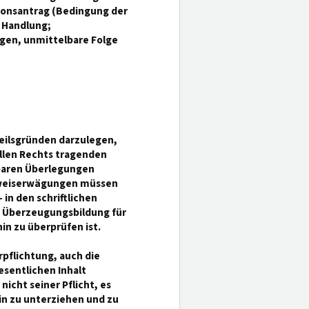
ionsantrag (Bedingung der
e Handlung;
gen, unmittelbare Folge
teilsgründen darzulegen,
llen Rechts tragenden
hbaren Überlegungen
eweiserwägungen müssen
 in den schriftlichen
e Überzeugungsbildung für
in zu überprüfen ist.
rpflichtung, auch die
esentlichen Inhalt
icht seiner Pflicht, es
hin zu unterziehen und zu