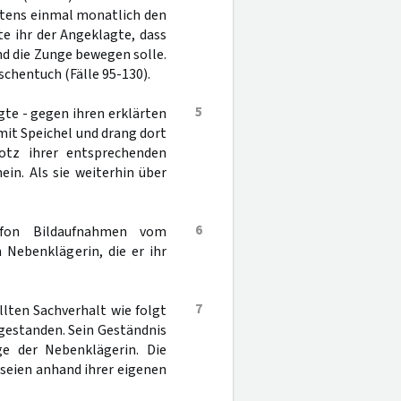
stens einmal monatlich den
e ihr der Angeklagte, dass
nd die Zunge bewegen solle.
aschentuch (Fälle 95-130).
5
gte - gegen ihren erklärten
mit Speichel und drang dort
rotz ihrer entsprechenden
ein. Als sie weiterhin über
6
efon Bildaufnahmen vom
 Nebenklägerin, die er ihr
7
lten Sachverhalt wie folgt
 gestanden. Sein Geständnis
ge der Nebenklägerin. Die
 seien anhand ihrer eigenen