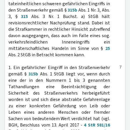
tateinheitlichen schweren gefährlichen Eingriffs in
den Straßenverkehr gemäß §
315b
Abs. 1 Nr. 3, Abs.
3, §
315
Abs. 3 Nr. 1 Buchst. a) StGB hält
revisionsrechtlicher Nachprüfung stand. Dabei ist
die Strafkammer in rechtlicher Hinsicht zutreffend
davon ausgegangen, dass auch im Falle eines sog.
verkehrsfeindlichen Inneneingriffs ein
mittäterschaftliches Handeln im Sinne von §
25
Abs. 2 StGB in Betracht kommen kann.
7
1. Ein gefährlicher Eingriff in den Straßenverkehr
gemäß §
315b
Abs. 1 StGB liegt vor, wenn durch
eine der in den Nummern 1 bis 3 genannten
Tathandlungen eine Beeinträchtigung der
Sicherheit des Straßenverkehrs herbeigeführt
worden ist und sich diese abstrakte Gefahrenlage
zu einer konkreten Gefährdung von Leib oder
Leben eines anderen Menschen oder fremder
Sachen von bedeutendem Wert verdichtet hat (vgl.
BGH, Beschluss vom 13. April 2017 -
4 StR 581/16