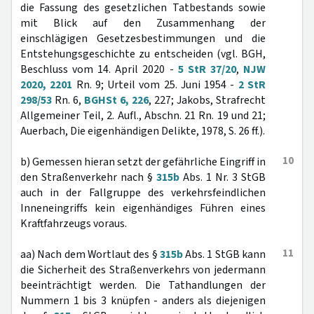
die Fassung des gesetzlichen Tatbestands sowie
mit Blick auf den Zusammenhang der
einschlägigen Gesetzesbestimmungen und die
Entstehungsgeschichte zu entscheiden (vgl. BGH,
Beschluss vom 14. April 2020 -
5 StR 37/20
,
NJW
2020, 2201
Rn. 9; Urteil vom 25. Juni 1954 -
2 StR
298/53
Rn. 6,
BGHSt 6, 226
, 227; Jakobs, Strafrecht
Allgemeiner Teil, 2. Aufl., Abschn. 21 Rn. 19 und 21;
Auerbach, Die eigenhändigen Delikte, 1978, S. 26 ff.).
10
b) Gemessen hieran setzt der gefährliche Eingriff in
den Straßenverkehr nach §
315b
Abs. 1 Nr. 3 StGB
auch in der Fallgruppe des verkehrsfeindlichen
Inneneingriffs kein eigenhändiges Führen eines
Kraftfahrzeugs voraus.
11
aa) Nach dem Wortlaut des §
315b
Abs. 1 StGB kann
die Sicherheit des Straßenverkehrs von jedermann
beeinträchtigt werden. Die Tathandlungen der
Nummern 1 bis 3 knüpfen - anders als diejenigen