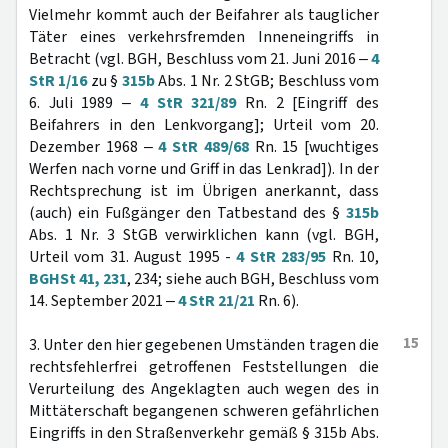
Vielmehr kommt auch der Beifahrer als tauglicher
Täter eines verkehrsfremden Inneneingriffs in
Betracht (vgl. BGH, Beschluss vom 21. Juni 2016 ‒
4
StR 1/16
zu §
315b
Abs. 1 Nr. 2 StGB; Beschluss vom
6. Juli 1989 ‒
4 StR 321/89
Rn. 2 [Eingriff des
Beifahrers in den Lenkvorgang]; Urteil vom 20.
Dezember 1968 ‒
4 StR 489/68
Rn. 15 [wuchtiges
Werfen nach vorne und Griff in das Lenkrad]). In der
Rechtsprechung ist im Übrigen anerkannt, dass
(auch) ein Fußgänger den Tatbestand des §
315b
Abs. 1 Nr. 3 StGB verwirklichen kann (vgl. BGH,
Urteil vom 31. August 1995 -
4 StR 283/95
Rn. 10,
BGHSt 41, 231
, 234; siehe auch BGH, Beschluss vom
14. September 2021 ‒
4 StR 21/21
Rn. 6).
15
3. Unter den hier gegebenen Umständen tragen die
rechtsfehlerfrei getroffenen Feststellungen die
Verurteilung des Angeklagten auch wegen des in
Mittäterschaft begangenen schweren gefährlichen
Eingriffs in den Straßenverkehr gemäß § 315b Abs.