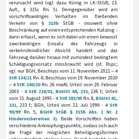
verursacht wird (vgl. dazu König in LK-StGB, 13.
Aufl., § 315c Rn. 5). Demgegenüber wird ein
vorschriftswidriges Verhalten im fließenden
Verkehr von §
315b
StGB - insoweit ohne
Beschränkung auf einen entsprechenden Katalog -
dann erfasst, wenn es sich dabei um einen bewusst
zweckwidrigen Einsatz des Fahrzeugs in
verkehrsfeindlicher Absicht handelt und das
Fahrzeug darüber hinaus mit zumindest bedingtem
Schädigungsvorsatz missbraucht wird (st. Rspr.;
vgl. nur BGH, Beschluss vom 11. November 2021 ‒
4
StR 134/21
Rn. 4; Beschluss vom 19. November 2020
‒
4 StR 240/20
Rn. 26 mwN; Urteil vom 20. Februar
2003 -
4 StR 228/02
,
BGHSt 48, 233
, 236 f.; Urteil
vom 31. August 1995 -
4 StR 283/95
Rn. 8,
BGHSt 41,
231
, 233 f.; BGH, Urteil vom 22. Juli 1999 -
4 StR
90/99
Rn. 5,
BGHR StGB § 315b Abs. 1 Nr. 2
Hindernisbereiten 3
). Beide Vorschriften haben
verschiedene Anknüpfungspunkte, sodass sich auch
die Frage der möglichen Beteiligungsformen