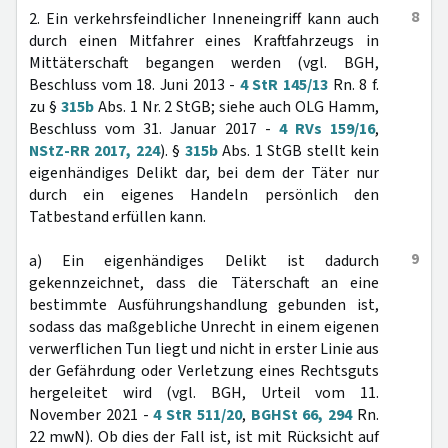
8
2. Ein verkehrsfeindlicher Inneneingriff kann auch
durch einen Mitfahrer eines Kraftfahrzeugs in
Mittäterschaft begangen werden (vgl. BGH,
Beschluss vom 18. Juni 2013 -
4 StR 145/13
Rn. 8 f.
zu §
315b
Abs. 1 Nr. 2 StGB; siehe auch OLG Hamm,
Beschluss vom 31. Januar 2017 -
4 RVs 159/16
,
NStZ-RR 2017, 224
). §
315b
Abs. 1 StGB stellt kein
eigenhändiges Delikt dar, bei dem der Täter nur
durch ein eigenes Handeln persönlich den
Tatbestand erfüllen kann.
9
a) Ein eigenhändiges Delikt ist dadurch
gekennzeichnet, dass die Täterschaft an eine
bestimmte Ausführungshandlung gebunden ist,
sodass das maßgebliche Unrecht in einem eigenen
verwerflichen Tun liegt und nicht in erster Linie aus
der Gefährdung oder Verletzung eines Rechtsguts
hergeleitet wird (vgl. BGH, Urteil vom 11.
November 2021 -
4 StR 511/20
,
BGHSt 66, 294
Rn.
22 mwN). Ob dies der Fall ist, ist mit Rücksicht auf