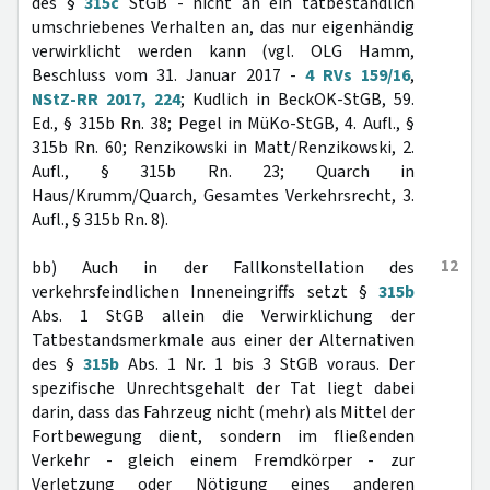
des §
315c
StGB - nicht an ein tatbestandlich
umschriebenes Verhalten an, das nur eigenhändig
verwirklicht werden kann (vgl. OLG Hamm,
Beschluss vom 31. Januar 2017 -
4 RVs 159/16
,
NStZ-RR 2017, 224
; Kudlich in BeckOK-StGB, 59.
Ed., § 315b Rn. 38; Pegel in MüKo-StGB, 4. Aufl., §
315b Rn. 60; Renzikowski in Matt/Renzikowski, 2.
Aufl., § 315b Rn. 23; Quarch in
Haus/Krumm/Quarch, Gesamtes Verkehrsrecht, 3.
Aufl., § 315b Rn. 8).
12
bb) Auch in der Fallkonstellation des
verkehrsfeindlichen Inneneingriffs setzt §
315b
Abs. 1 StGB allein die Verwirklichung der
Tatbestandsmerkmale aus einer der Alternativen
des §
315b
Abs. 1 Nr. 1 bis 3 StGB voraus. Der
spezifische Unrechtsgehalt der Tat liegt dabei
darin, dass das Fahrzeug nicht (mehr) als Mittel der
Fortbewegung dient, sondern im fließenden
Verkehr - gleich einem Fremdkörper - zur
Verletzung oder Nötigung eines anderen