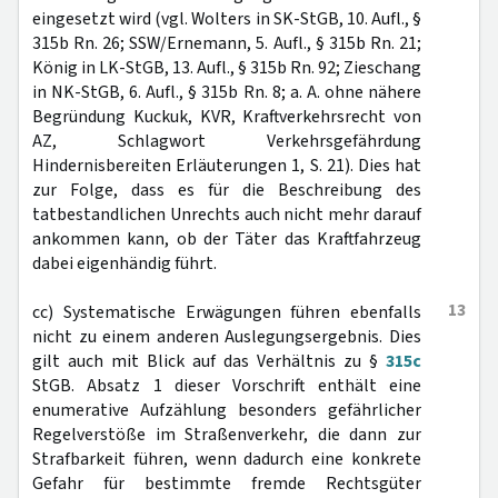
eingesetzt wird (vgl. Wolters in SK-StGB, 10. Aufl., §
315b Rn. 26; SSW/Ernemann, 5. Aufl., § 315b Rn. 21;
König in LK-StGB, 13. Aufl., § 315b Rn. 92; Zieschang
in NK-StGB, 6. Aufl., § 315b Rn. 8; a. A. ohne nähere
Begründung Kuckuk, KVR, Kraftverkehrsrecht von
AZ, Schlagwort Verkehrsgefährdung
Hindernisbereiten Erläuterungen 1, S. 21). Dies hat
zur Folge, dass es für die Beschreibung des
tatbestandlichen Unrechts auch nicht mehr darauf
ankommen kann, ob der Täter das Kraftfahrzeug
dabei eigenhändig führt.
13
cc) Systematische Erwägungen führen ebenfalls
nicht zu einem anderen Auslegungsergebnis. Dies
gilt auch mit Blick auf das Verhältnis zu §
315c
StGB. Absatz 1 dieser Vorschrift enthält eine
enumerative Aufzählung besonders gefährlicher
Regelverstöße im Straßenverkehr, die dann zur
Strafbarkeit führen, wenn dadurch eine konkrete
Gefahr für bestimmte fremde Rechtsgüter