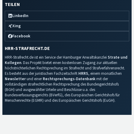
TEILEN
LinkedIn
Xing
Facebook
HRR-STRAFRECHT.DE
HRR-Strafrecht.de ist ein Service der Hamburger Anwaltskanzlei
Strate und
Kollegen
. Das Projekt bietet einen kostenlosen Zugang zur aktuellen
höchstrichterlichen Rechtsprechung im Strafrecht und Strafverfahrensrecht.
Es besteht aus der juristischen Fachzeitschrift
HRRS
, einem monatlichen
Newsletter
und einer
Rechtsprechungs-Datenbank
mit der
vollständigen strafrechtlichen Rechtsprechung des Bundesgerichtshofs
(BGH) und ausgewählter Urteile und Beschlüsse u.a. des
Bundesverfassungsgerichts (BVerfG), des Europäischen Gerichtshofs für
Menschenrechte (EGMR) und des Europäischen Gerichtshofs (EuGH).
Impressum
·
Datenschutz