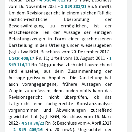
Februar 2023 -
4 StR 477/22
Rn. 5 mwN; Beschluss
vom 16. November 2021 -
1 StR 331/21
Rn. 9 mwN).
Um dem Revisionsgericht in einem solchen Fall die
sachlich-rechtliche Überprüfung der
Beweiswürdigung zu ermöglichen, ist der
entscheidende Teil der Aussage der einzigen
Belastungszeugin in Form einer geschlossenen
Darstellung in den Urteilsgründen wiederzugeben
(vgl. etwa BGH, Beschluss vom 20. Dezember 2017 -
1 StR 408/17
Rn. 11; Urteil vom 10. August 2011 -
1
StR 114/11
Rn. 14); grundsätzlich nicht ausreichend
sind einzelne, aus dem Zusammenhang der
Aussage gerissene Angaben. Die Darstellung hat
auch vorangegangene, frühere Aussagen der
Zeugin zu umfassen, denn anderenfalls kann das
Revisionsgericht nicht überprüfen, ob das
Tatgericht eine fachgerechte Konstanzanalyse
vorgenommen und Abweichungen zutreffend
gewichtet hat (vgl. BGH, Beschluss vom 16. März
2022 -
4 StR 30/22
Rn. 6; Beschluss vom 4. April 2017
-
2 StR 409/16
Rn. 20 mwN). Ungeachtet der