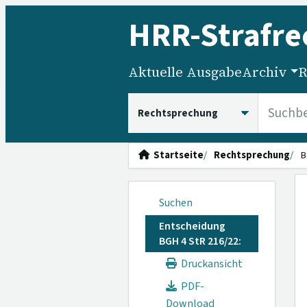
HRR
-Strafre
Aktuelle Ausgabe
Archiv
R
HRRS durchsuchen
Startseite
Rechtsprechung
B
Suchen
Entscheidung
BGH 4 StR 216/22:
Druckansicht
PDF-
Download