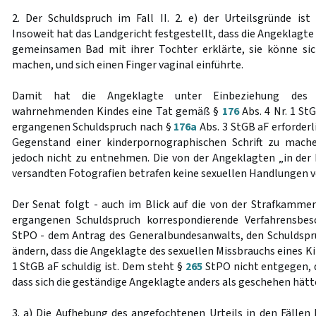
2. Der Schuldspruch im Fall II. 2. e) der Urteilsgründe ist 
Insoweit hat das Landgericht festgestellt, dass die Angeklagte
gemeinsamen Bad mit ihrer Tochter erklärte, sie könne sic
machen, und sich einen Finger vaginal einführte.
Damit hat die Angeklagte unter Einbeziehung des 
wahrnehmenden Kindes eine Tat gemäß §
176
Abs. 4 Nr. 1 St
ergangenen Schuldspruch nach §
176a
Abs. 3 StGB aF erforderl
Gegenstand einer kinderpornographischen Schrift zu mache
jedoch nicht zu entnehmen. Die von der Angeklagten „in der 
versandten Fotografien betrafen keine sexuellen Handlungen v
Der Senat folgt - auch im Blick auf die von der Strafkam
ergangenen Schuldspruch korrespondierende Verfahrensb
StPO - dem Antrag des Generalbundesanwalts, den Schuldspru
ändern, dass die Angeklagte des sexuellen Missbrauchs eines 
1 StGB aF schuldig ist. Dem steht §
265
StPO nicht entgegen, d
dass sich die geständige Angeklagte anders als geschehen hätt
3. a) Die Aufhebung des angefochtenen Urteils in den Fällen II