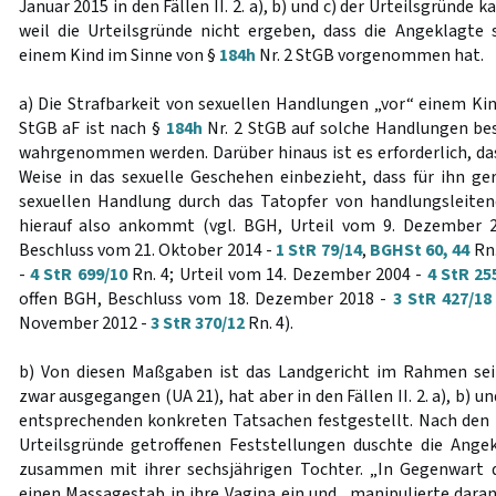
Januar 2015 in den Fällen II. 2. a), b) und c) der Urteilsgründe
weil die Urteilsgründe nicht ergeben, dass die Angeklagte
einem Kind im Sinne von §
184h
Nr. 2 StGB vorgenommen hat.
a) Die Strafbarkeit von sexuellen Handlungen „vor“ einem K
StGB aF ist nach §
184h
Nr. 2 StGB auf solche Handlungen be
wahrgenommen werden. Darüber hinaus ist es erforderlich, das
Weise in das sexuelle Geschehen einbezieht, dass für ihn 
sexuellen Handlung durch das Tatopfer von handlungsleiten
hierauf also ankommt (vgl. BGH, Urteil vom 9. Dezember 
Beschluss vom 21. Oktober 2014 -
1 StR 79/14
,
BGHSt 60, 44
Rn.
-
4 StR 699/10
Rn. 4; Urteil vom 14. Dezember 2004 -
4 StR 25
offen BGH, Beschluss vom 18. Dezember 2018 -
3 StR 427/18
November 2012 -
3 StR 370/12
Rn. 4).
b) Von diesen Maßgaben ist das Landgericht im Rahmen sei
zwar ausgegangen (UA 21), hat aber in den Fällen II. 2. a), b) u
entsprechenden konkreten Tatsachen festgestellt. Nach den in
Urteilsgründe getroffenen Feststellungen duschte die Ange
zusammen mit ihrer sechsjährigen Tochter. „In Gegenwart d
einen Massagestab in ihre Vagina ein und „manipulierte daran“ 