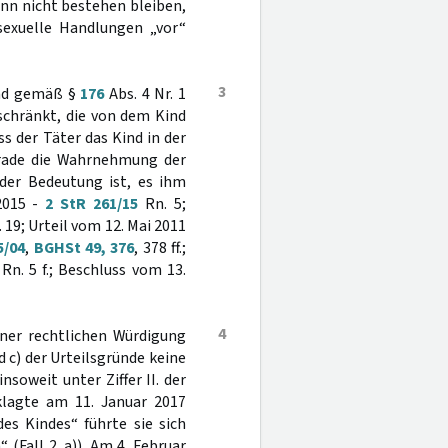
 kann nicht bestehen bleiben,
 sexuelle Handlungen „vor“
3
ind gemäß §
176
Abs. 4 Nr. 1
schränkt, die von dem Kind
s der Täter das Kind in der
gerade die Wahrnehmung der
der Bedeutung ist, es ihm
2015 -
2 StR 261/15
Rn. 5;
 19; Urteil vom 12. Mai 2011
5/04
,
BGHSt 49, 376
, 378 ff.;
Rn. 5 f.; Beschluss vom 13.
4
ner rechtlichen Würdigung
nd c) der Urteilsgründe keine
soweit unter Ziffer II. der
klagte am 11. Januar 2017
es Kindes“ führte sie sich
(Fall 2. a)). Am 4. Februar