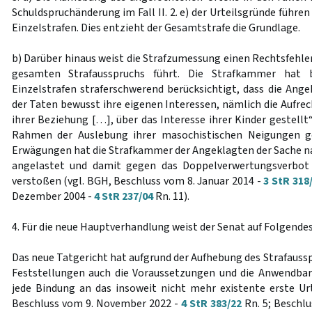
Schuldspruchänderung im Fall II. 2. e) der Urteilsgründe führe
Einzelstrafen. Dies entzieht der Gesamtstrafe die Grundlage.
b) Darüber hinaus weist die Strafzumessung einen Rechtsfehler
gesamten Strafausspruchs führt. Die Strafkammer hat 
Einzelstrafen straferschwerend berücksichtigt, dass die Ange
der Taten bewusst ihre eigenen Interessen, nämlich die Aufre
ihrer Beziehung […], über das Interesse ihrer Kinder gestell
Rahmen der Auslebung ihrer masochistischen Neigungen g
Erwägungen hat die Strafkammer der Angeklagten der Sache n
angelastet und damit gegen das Doppelverwertungsverb
verstoßen (vgl. BGH, Beschluss vom 8. Januar 2014 -
3 StR 318
Dezember 2004 -
4 StR 237/04
Rn. 11).
4. Für die neue Hauptverhandlung weist der Senat auf Folgendes
Das neue Tatgericht hat aufgrund der Aufhebung des Strafauss
Feststellungen auch die Voraussetzungen und die Anwendbar
jede Bindung an das insoweit nicht mehr existente erste Urt
Beschluss vom 9. November 2022 -
4 StR 383/22
Rn. 5; Beschlu