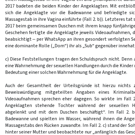
2017 badeten die beiden Kinder der Angeklagten. Mit entbl
sich die Angeklagte vor die Badewanne und befriedigte sic
Massagestab in ihre Vagina einführte (Fall 2. b)). Letzteres tat
2017 beim gemeinsamen Duschen mit ihrem knapp fünfjährigen 
Geschehen fertigte die Angeklagte jeweils Videoaufnahmen, di
beabsichtigt ‒ per WhatsApp an ihren gesondert verfolgten Se
eine dominante Rolle („Dom“) ihr als „Sub“ gegenüber innehat
c) Diese Feststellungen tragen den Schuldspruch nicht. Denn 
eine Wahrnehmung der sexuellen Handlungen durch die Kinder 
Bedeutung einer solchen Wahrnehmung für die Angeklagte.
Auch der Gesamtheit der Urteilsgründe ist hierzu nichts
Beweiswürdigung mitgeteilten Angaben eines Kriminal
Videoaufnahmen sprechen eher dagegen. So wirkte im Fall 2. 
Angeklagten stehende Tochter während der sexuellen Ha
abgelenkt und mit dem Duschen beschäftigt“. Im Fall 2. b
Badewanne und spielten im Wasser, während ihnen die Ange
Massagestabs den Rücken zuwandte. Im Fall 2. c) stand der So
hinter seiner Mutter und beobachtete nur „anfänglich das Ges