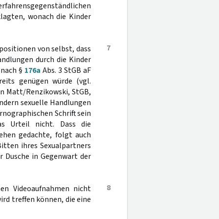
 verfahrensgegenständlichen
klagten, wonach die Kinder
7
positionen von selbst, dass
andlungen durch die Kinder
 nach §
176a
Abs. 3 StGB aF
eits genügen würde (vgl.
 in Matt/Renzikowski, StGB,
 Kindern sexuelle Handlungen
nographischen Schrift sein
s Urteil nicht. Dass die
iehen gedachte, folgt auch
itten ihres Sexualpartners
er Dusche in Gegenwart der
8
nen Videoaufnahmen nicht
rd treffen können, die eine