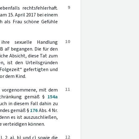
9
ebenfalls rechtsfehlerhaft.
 am 15. April 2017 bei einem
h als Frau schöne Gefühle
10
ihre sexuelle Handlung
GB aF begangen. Die für den
iche Absicht, diese Tat zum
n, ist den Urteilsgründen
Folgezeit“ gefertigten und
or dem Kind.
11
mer vorgenommene, mit dem
eschränkung gemäß §
154a
ch in diesem Fall dahin zu
Kindes gemäß §
176
Abs. 4 Nr.
enn es ist auszuschließen,
e verteidigen können.
12
. 2. a), b) und c) sowie die