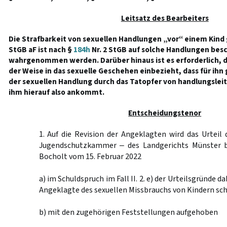
Leitsatz des Bearbeiters
Die Strafbarkeit von sexuellen Handlungen „vor“ einem Kin
StGB aF ist nach §
184h
Nr. 2 StGB auf solche Handlungen bes
wahrgenommen werden. Darüber hinaus ist es erforderlich, da
der Weise in das sexuelle Geschehen einbezieht, dass für i
der sexuellen Handlung durch das Tatopfer von handlungslei
ihm hierauf also ankommt.
Entscheidungstenor
1. Auf die Revision der Angeklagten wird das Urtei
Jugendschutzkammer ‒ des Landgerichts Münster 
Bocholt vom 15. Februar 2022
a) im Schuldspruch im Fall II. 2. e) der Urteilsgründe d
Angeklagte des sexuellen Missbrauchs von Kindern schu
b) mit den zugehörigen Feststellungen aufgehoben