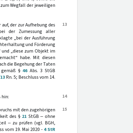
n zum Wegfall der jeweiligen
13
 auf, der zur Aufhebung des
bei der Zumessung aller
klagte „bei der Ausführung
chterhaltung und Förderung
t“ und „diese zum Objekt im
emacht“ habe. Mit diesen
ach die Begehung der Taten
ot gemäß §
46
Abs. 3 StGB
/13
Rn. 5; Beschluss vom 14.
14
 hin:
15
pruchs mit den zugehörigen
keit des §
21
StGB ‒ ohne
eil ‒ zu prüfen (vgl. BGH,
ss vom 19. Mai 2020 -
4 StR