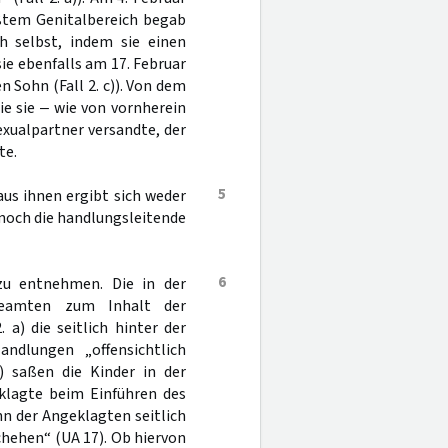
ößtem Genitalbereich begab
h selbst, indem sie einen
 sie ebenfalls am 17. Februar
Sohn (Fall 2. c)). Von dem
e sie ‒ wie von vornherein
xualpartner versandte, der
te.
5
aus ihnen ergibt sich weder
noch die handlungsleitende
6
 zu entnehmen. Die in der
beamten zum Inhalt der
a) die seitlich hinter der
ndlungen „offensichtlich
) saßen die Kinder in der
klagte beim Einführen des
hn der Angeklagten seitlich
chehen“ (UA 17). Ob hiervon