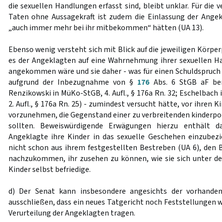
die sexuellen Handlungen erfasst sind, bleibt unklar. Für die
Taten ohne Aussagekraft ist zudem die Einlassung der Ange
„auch immer mehr bei ihr mitbekommen“ hätten (UA 13).
Ebenso wenig versteht sich mit Blick auf die jeweiligen Körper
es der Angeklagten auf eine Wahrnehmung ihrer sexuellen H
angekommen wäre und sie daher - was für einen Schuldspruch
aufgrund der Inbezugnahme von §
176
Abs. 6 StGB aF ber
Renzikowski in MüKo-StGB, 4. Aufl., § 176a Rn. 32; Eschelbach
2. Aufl., § 176a Rn. 25) - zumindest versucht hätte, vor ihren
vorzunehmen, die Gegenstand einer zu verbreitenden kinderpor
sollten. Beweiswürdigende Erwägungen hierzu enthält da
Angeklagte ihre Kinder in das sexuelle Geschehen einzubez
nicht schon aus ihrem festgestellten Bestreben (UA 6), den B
nachzukommen, ihr zusehen zu können, wie sie sich unter d
Kinder selbst befriedige.
d) Der Senat kann insbesondere angesichts der vorhande
ausschließen, dass ein neues Tatgericht noch Feststellungen wi
Verurteilung der Angeklagten tragen.