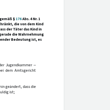
d gemäß §
176
Abs. 4 Nr. 1
chränkt, die von dem Kind
ss der Täter das Kind in
hn gerade die Wahrnehmung
tender Bedeutung ist, es
l der Jugendkammer ‒
bei dem Amtsgericht
ahin geändert, dass die
ldig ist;