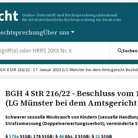
cht
Online-Zeitschrift und Rechtsprechungsdatenbank
für höchstrichterliche Rechtsprechung im Strafrecht
echtsprechung
Über uns
Suchen
GH 4 StR 216/22 - 17. Januar 2023 (LG Münster bei dem Amtsgericht Bochol
BGH 4 StR 216/22 - Beschluss vom 
(LG Münster bei dem Amtsgericht
Schwerer sexuelle Missbrauch von Kindern (sexuelle Handlun
Strafzumessung (Doppelverwertungsverbot); verminderte Sc
§
176a
StGB; 176 StGB; §
46
Abs. 3 StGB; §
21
StGB