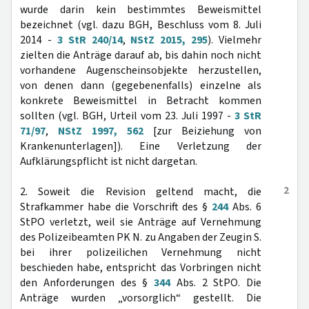
wurde darin kein bestimmtes Beweismittel
bezeichnet (vgl. dazu BGH, Beschluss vom 8. Juli
2014 -
3 StR 240/14
,
NStZ 2015, 295
). Vielmehr
zielten die Anträge darauf ab, bis dahin noch nicht
vorhandene Augenscheinsobjekte herzustellen,
von denen dann (gegebenenfalls) einzelne als
konkrete Beweismittel in Betracht kommen
sollten (vgl. BGH, Urteil vom 23. Juli 1997 -
3 StR
71/97
,
NStZ 1997, 562
[zur Beiziehung von
Krankenunterlagen]). Eine Verletzung der
Aufklärungspflicht ist nicht dargetan.
2
2. Soweit die Revision geltend macht, die
Strafkammer habe die Vorschrift des §
244
Abs. 6
StPO verletzt, weil sie Anträge auf Vernehmung
des Polizeibeamten PK N. zu Angaben der Zeugin S.
bei ihrer polizeilichen Vernehmung nicht
beschieden habe, entspricht das Vorbringen nicht
den Anforderungen des §
344
Abs. 2 StPO. Die
Anträge wurden „vorsorglich“ gestellt. Die