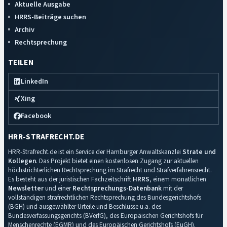
Aktuelle Ausgabe
HRRS-Beiträge suchen
Archiv
Rechtsprechung
TEILEN
LinkedIn
Xing
Facebook
HRR-STRAFRECHT.DE
HRR-Strafrecht.de ist ein Service der Hamburger Anwaltskanzlei
Strate und
Kollegen
. Das Projekt bietet einen kostenlosen Zugang zur aktuellen
höchstrichterlichen Rechtsprechung im Strafrecht und Strafverfahrensrecht.
Es besteht aus der juristischen Fachzeitschrift
HRRS
, einem monatlichen
Newsletter
und einer
Rechtsprechungs-Datenbank
mit der
vollständigen strafrechtlichen Rechtsprechung des Bundesgerichtshofs
(BGH) und ausgewählter Urteile und Beschlüsse u.a. des
Bundesverfassungsgerichts (BVerfG), des Europäischen Gerichtshofs für
Menschenrechte (EGMR) und des Europäischen Gerichtshofs (EuGH).