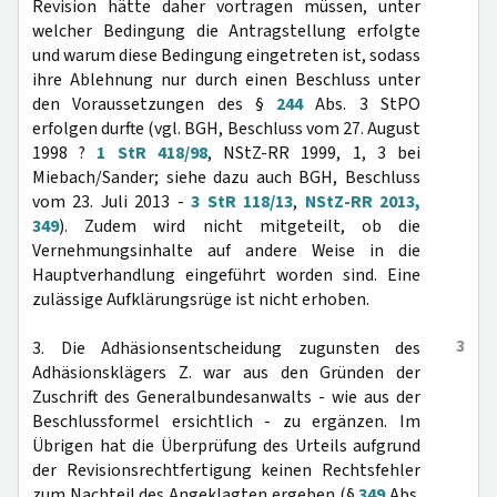
Revision hätte daher vortragen müssen, unter
welcher Bedingung die Antragstellung erfolgte
und warum diese Bedingung eingetreten ist, sodass
ihre Ablehnung nur durch einen Beschluss unter
den Voraussetzungen des §
244
Abs. 3 StPO
erfolgen durfte (vgl. BGH, Beschluss vom 27. August
1998 ?
1 StR 418/98
, NStZ-RR 1999, 1, 3 bei
Miebach/Sander; siehe dazu auch BGH, Beschluss
vom 23. Juli 2013 -
3 StR 118/13
,
NStZ-RR 2013,
349
). Zudem wird nicht mitgeteilt, ob die
Vernehmungsinhalte auf andere Weise in die
Hauptverhandlung eingeführt worden sind. Eine
zulässige Aufklärungsrüge ist nicht erhoben.
3
3. Die Adhäsionsentscheidung zugunsten des
Adhäsionsklägers Z. war aus den Gründen der
Zuschrift des Generalbundesanwalts - wie aus der
Beschlussformel ersichtlich - zu ergänzen. Im
Übrigen hat die Überprüfung des Urteils aufgrund
der Revisionsrechtfertigung keinen Rechtsfehler
zum Nachteil des Angeklagten ergeben (§
349
Abs.