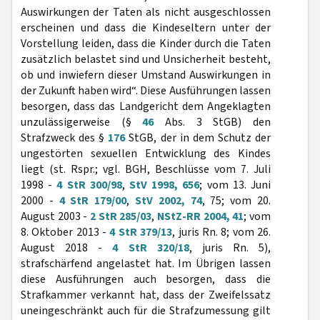
Auswirkungen der Taten als nicht ausgeschlossen
erscheinen und dass die Kindeseltern unter der
Vorstellung leiden, dass die Kinder durch die Taten
zusätzlich belastet sind und Unsicherheit besteht,
ob und inwiefern dieser Umstand Auswirkungen in
der Zukunft haben wird“. Diese Ausführungen lassen
besorgen, dass das Landgericht dem Angeklagten
unzulässigerweise (§
46
Abs. 3 StGB) den
Strafzweck des §
176
StGB, der in dem Schutz der
ungestörten sexuellen Entwicklung des Kindes
liegt (st. Rspr.; vgl. BGH, Beschlüsse vom 7. Juli
1998 -
4 StR 300/98
,
StV 1998, 656
; vom 13. Juni
2000 -
4 StR 179/00
,
StV 2002, 74
, 75; vom 20.
August 2003 -
2 StR 285/03
,
NStZ-RR 2004, 41
; vom
8. Oktober 2013 -
4 StR 379/13
, juris Rn. 8; vom 26.
August 2018 -
4 StR 320/18
, juris Rn. 5),
strafschärfend angelastet hat. Im Übrigen lassen
diese Ausführungen auch besorgen, dass die
Strafkammer verkannt hat, dass der Zweifelssatz
uneingeschränkt auch für die Strafzumessung gilt