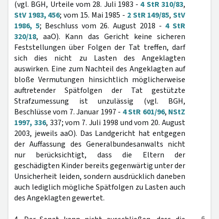
(vgl. BGH, Urteile vom 28. Juli 1983 -
4 StR 310/83
,
StV 1983, 456
; vom 15. Mai 1985 -
2 StR 149/85
,
StV
1986, 5
; Beschluss vom 26. August 2018 -
4 StR
320/18
, aaO). Kann das Gericht keine sicheren
Feststellungen über Folgen der Tat treffen, darf
sich dies nicht zu Lasten des Angeklagten
auswirken. Eine zum Nachteil des Angeklagten auf
bloße Vermutungen hinsichtlich möglicherweise
auftretender Spätfolgen der Tat gestützte
Strafzumessung ist unzulässig (vgl. BGH,
Beschlüsse vom 7. Januar 1997 -
4 StR 601/96
,
NStZ
1997, 336
, 337; vom 7. Juli 1998 und vom 20. August
2003, jeweils aaO). Das Landgericht hat entgegen
der Auffassung des Generalbundesanwalts nicht
nur berücksichtigt, dass die Eltern der
geschädigten Kinder bereits gegenwärtig unter der
Unsicherheit leiden, sondern ausdrücklich daneben
auch lediglich mögliche Spätfolgen zu Lasten auch
des Angeklagten gewertet.
6