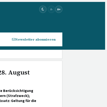
A-
A+
Newsletter abonnieren
28. August
de Berücksichtigung
dern (Strafzweck);
ssatz: Geltung für die