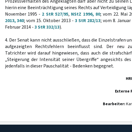
Prozessverhalten des Angeklagten darf aber nicht zu seinen 
hierin eine Beeinträchtigung seines Rechts auf Verteidigung l
November 1995 -
2 StR 527/95
,
NStZ 1996, 80
; vom 22. Mai 
2013, 340
; vom 15. Oktober 2013 -
3 StR 282/13
; vom 8. Januar
Februar 2014 -
3 StR 332/13
).
4. Der Senat kann nicht ausschließen, dass die Einzelstrafen u
aufgezeigten Rechtsfehlern beeinflusst sind. Der neu z
Tatrichter wird darauf hingewiesen, dass auch die strafschär
„Steigerung der Intensität seiner Übergriffe“ angesichts des
jedenfalls in dieser Pauschalität - Bedenken begegnet.
HR
Externe 
Bearbeiter:
Kar