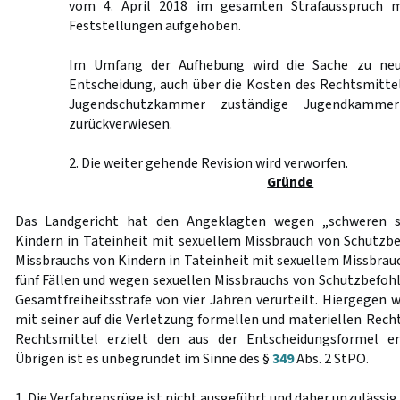
vom 4. April 2018 im gesamten Strafausspruch 
Feststellungen aufgehoben.
Im Umfang der Aufhebung wird die Sache zu neu
Entscheidung, auch über die Kosten des Rechtsmittel
Jugendschutzkammer zuständige Jugendkammer
zurückverwiesen.
2. Die weiter gehende Revision wird verworfen.
Gründe
Das Landgericht hat den Angeklagten wegen „schweren s
Kindern in Tateinheit mit sexuellem Missbrauch von Schutzb
Missbrauchs von Kindern in Tateinheit mit sexuellem Missbrau
fünf Fällen und wegen sexuellen Missbrauchs von Schutzbefohl
Gesamtfreiheitsstrafe von vier Jahren verurteilt. Hiergegen 
mit seiner auf die Verletzung formellen und materiellen Rech
Rechtsmittel erzielt den aus der Entscheidungsformel ers
Übrigen ist es unbegründet im Sinne des §
349
Abs. 2 StPO.
1. Die Verfahrensrüge ist nicht ausgeführt und daher unzulässig