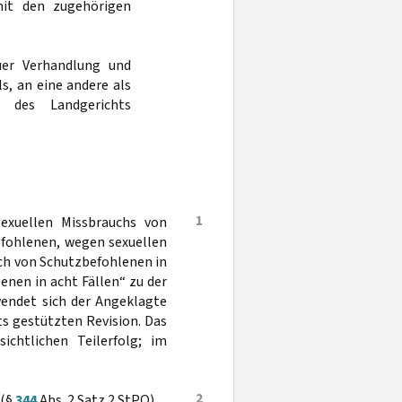
mit den zugehörigen
er Verhandlung und
s, an eine andere als
 des Landgerichts
1
exuellen Missbrauchs von
efohlenen, wegen sexuellen
ch von Schutzbefohlenen in
enen in acht Fällen“ zu der
wendet sich der Angeklagte
ts gestützten Revision. Das
ichtlichen Teilerfolg; im
2
 (§
344
Abs. 2 Satz 2 StPO).