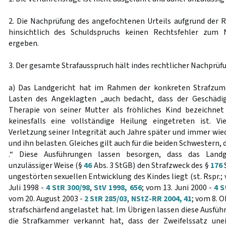
2. Die Nachprüfung des angefochtenen Urteils aufgrund der R
hinsichtlich des Schuldspruchs keinen Rechtsfehler zum 
ergeben.
3. Der gesamte Strafausspruch hält indes rechtlicher Nachprüfu
a) Das Landgericht hat im Rahmen der konkreten Strafzum
Lasten des Angeklagten „auch bedacht, dass der Geschädig
Therapie von seiner Mutter als fröhliches Kind bezeichnet
keinesfalls eine vollständige Heilung eingetreten ist. 
Verletzung seiner Integrität auch Jahre später und immer wie
und ihn belasten. Gleiches gilt auch für die beiden Schwestern, 
.“ Diese Ausführungen lassen besorgen, dass das Land
unzulässiger Weise (§
46
Abs. 3 StGB) den Strafzweck des §
176
ungestörten sexuellen Entwicklung des Kindes liegt (st. Rspr.;
Juli 1998 -
4 StR 300/98
,
StV 1998, 656
; vom 13. Juni 2000 -
4 S
vom 20. August 2003 -
2 StR 285/03
,
NStZ-RR 2004, 41
; vom 8. 
strafschärfend angelastet hat. Im Übrigen lassen diese Ausfü
die Strafkammer verkannt hat, dass der Zweifelssatz une