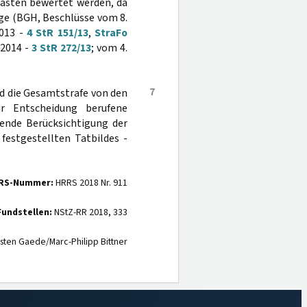
Lasten bewertet werden, da
äge (BGH, Beschlüsse vom 8.
2013 -
4 StR 151/13
,
StraFo
 2014 -
3 StR 272/13
; vom 4.
7
nd die Gesamtstrafe von den
ur Entscheidung berufene
fende Berücksichtigung der
 festgestellten Tatbildes -
RS-Nummer:
HRRS 2018 Nr. 911
Fundstellen:
NStZ-RR 2018, 333
sten Gaede/Marc-Philipp Bittner