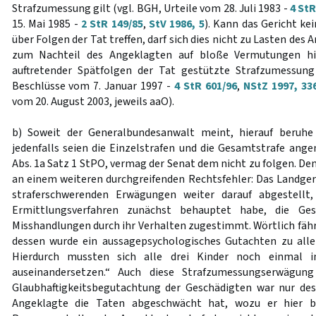
Strafzumessung gilt (vgl. BGH, Urteile vom 28. Juli 1983 -
4 StR
15. Mai 1985 -
2 StR 149/85
,
StV 1986, 5
). Kann das Gericht ke
über Folgen der Tat treffen, darf sich dies nicht zu Lasten des
zum Nachteil des Angeklagten auf bloße Vermutungen hin
auftretender Spätfolgen der Tat gestützte Strafzumessung 
Beschlüsse vom 7. Januar 1997 -
4 StR 601/96
,
NStZ 1997, 33
vom 20. August 2003, jeweils aaO).
b) Soweit der Generalbundesanwalt meint, hierauf beruhe 
jedenfalls seien die Einzelstrafen und die Gesamtstrafe an
Abs. 1a Satz 1 StPO, vermag der Senat dem nicht zu folgen. Den
an einem weiteren durchgreifenden Rechtsfehler: Das Landge
straferschwerenden Erwägungen weiter darauf abgestellt
Ermittlungsverfahren zunächst behauptet habe, die Ges
Misshandlungen durch ihr Verhalten zugestimmt. Wörtlich fähr
dessen wurde ein aussagepsychologisches Gutachten zu alle
Hierdurch mussten sich alle drei Kinder noch einmal i
auseinandersetzen.“ Auch diese Strafzumessungserwägung 
Glaubhaftigkeitsbegutachtung der Geschädigten war nur desh
Angeklagte die Taten abgeschwächt hat, wozu er hier be