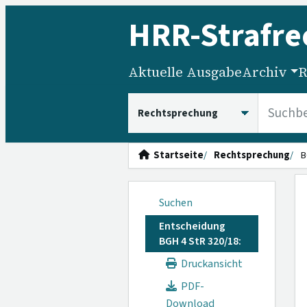
HRR
-Strafre
Aktuelle Ausgabe
Archiv
R
HRRS durchsuchen
Startseite
Rechtsprechung
B
Suchen
Entscheidung
BGH 4 StR 320/18:
Druckansicht
PDF-
Download