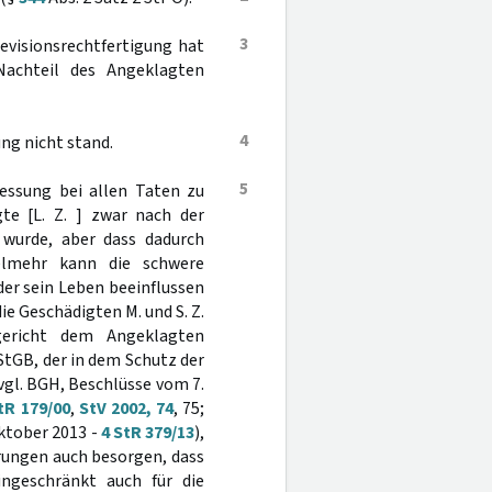
3
evisionsrechtfertigung hat
Nachteil des Angeklagten
4
ng nicht stand.
5
essung bei allen Taten zu
te [L. Z. ] zwar nach der
 wurde, aber dass dadurch
Vielmehr kann die schwere
der sein Leben beeinflussen
die Geschädigten M. und S. Z.
gericht dem Angeklagten
StGB, der in dem Schutz der
 vgl. BGH, Beschlüsse vom 7.
tR 179/00
,
StV 2002, 74
, 75;
Oktober 2013 -
4 StR 379/13
),
hrungen auch besorgen, dass
ingeschränkt auch für die