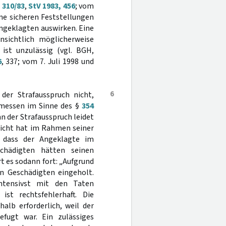
 310/83
,
StV 1983, 456
; vom
ine sicheren Feststellungen
 Angeklagten auswirken. Eine
sichtlich möglicherweise
ist unzulässig (vgl. BGH,
6
, 337; vom 7. Juli 1998 und
6
der Strafausspruch nicht,
gemessen im Sinne des §
354
n der Strafausspruch leidet
richt hat im Rahmen seiner
, dass der Angeklagte im
chädigten hätten seinen
t es sodann fort: „Aufgrund
n Geschädigten eingeholt.
ntensivst mit den Taten
ist rechtsfehlerhaft. Die
alb erforderlich, weil der
fugt war. Ein zulässiges