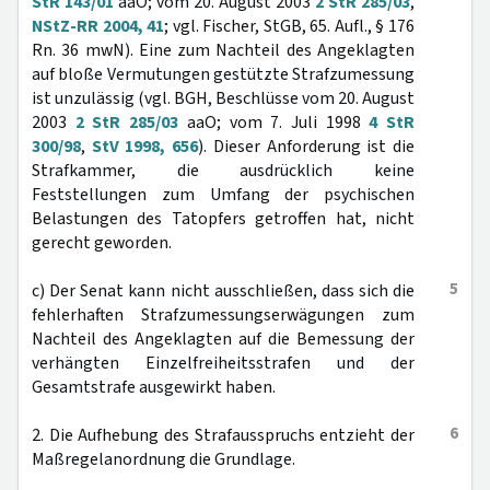
StR 143/01
aaO; vom 20. August 2003
2 StR 285/03
,
NStZ-RR 2004, 41
; vgl. Fischer, StGB, 65. Aufl., § 176
Rn. 36 mwN). Eine zum Nachteil des Angeklagten
auf bloße Vermutungen gestützte Strafzumessung
ist unzulässig (vgl. BGH, Beschlüsse vom 20. August
2003
2 StR 285/03
aaO; vom 7. Juli 1998
4 StR
300/98
,
StV 1998, 656
). Dieser Anforderung ist die
Strafkammer, die ausdrücklich keine
Feststellungen zum Umfang der psychischen
Belastungen des Tatopfers getroffen hat, nicht
gerecht geworden.
5
c) Der Senat kann nicht ausschließen, dass sich die
fehlerhaften Strafzumessungserwägungen zum
Nachteil des Angeklagten auf die Bemessung der
verhängten Einzelfreiheitsstrafen und der
Gesamtstrafe ausgewirkt haben.
6
2. Die Aufhebung des Strafausspruchs entzieht der
Maßregelanordnung die Grundlage.