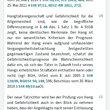
vom 30. März 2010
3 StR 69/10
,
StV 2010, 484
; vom
25. Mai 2011
4 StR 87/11
,
NStZ-RR 2011, 272
).
10
Hangtätereigenschaft und Gefährlichkeit für die
Allgemeinheit sind, wie die begriffliche
Differenzierung in §
66
Abs. 1 Satz 1 Nr. 4 StGB
zeigt, keine identischen Merkmale. Der Hang ist
nur ein wesentliches Kriterium der Prognose.
Während der Hang einen aufgrund umfassender
Vergangenheitsbetrachtung festgestellten
gegenwärtigen Zustand bezeichnet, schätzt die
Gefährlichkeitsprognose die Wahrscheinlichkeit
dafür ein, ob sich der Täter in Zukunft trotz seines
Hangs erheblichen Straftaten enthalten kann oder
nicht (vgl. BGH, Urteil vom 8. Juli 2005
2 StR
120/05
,
BGHSt 50, 188
, 196; Beschluss vom 30. März
2010
3 StR 69/10
aaO).
11
Der neue Tatrichter wird bei der Prüfung von Hang
und Gefährlichkeit auch in den Blick zu nehmen
haben, dass der Angeklagte nach seiner Entlassung