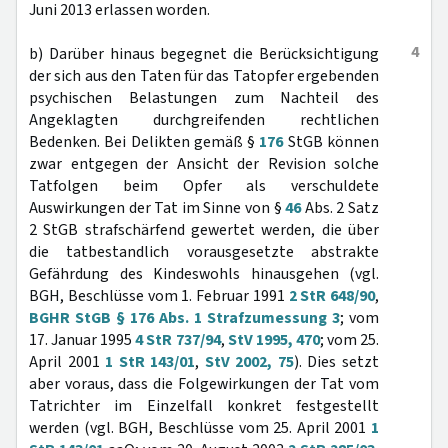
Juni 2013 erlassen worden.
4
b) Darüber hinaus begegnet die Berücksichtigung
der sich aus den Taten für das Tatopfer ergebenden
psychischen Belastungen zum Nachteil des
Angeklagten durchgreifenden rechtlichen
Bedenken. Bei Delikten gemäß §
176
StGB können
zwar entgegen der Ansicht der Revision solche
Tatfolgen beim Opfer als verschuldete
Auswirkungen der Tat im Sinne von §
46
Abs. 2 Satz
2 StGB strafschärfend gewertet werden, die über
die tatbestandlich vorausgesetzte abstrakte
Gefährdung des Kindeswohls hinausgehen (vgl.
BGH, Beschlüsse vom 1. Februar 1991
2 StR 648/90
,
BGHR StGB § 176 Abs. 1 Strafzumessung 3
; vom
17. Januar 1995
4 StR 737/94
,
StV 1995, 470
; vom 25.
April 2001
1 StR 143/01
,
StV 2002, 75
). Dies setzt
aber voraus, dass die Folgewirkungen der Tat vom
Tatrichter im Einzelfall konkret festgestellt
werden (vgl. BGH, Beschlüsse vom 25. April 2001
1