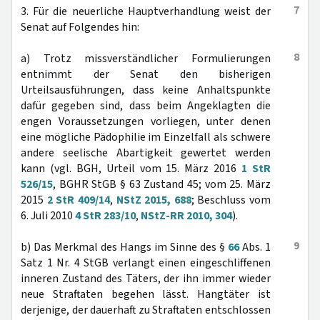
7
3. Für die neuerliche Hauptverhandlung weist der
Senat auf Folgendes hin:
8
a) Trotz missverständlicher Formulierungen
entnimmt der Senat den bisherigen
Urteilsausführungen, dass keine Anhaltspunkte
dafür gegeben sind, dass beim Angeklagten die
engen Voraussetzungen vorliegen, unter denen
eine mögliche Pädophilie im Einzelfall als schwere
andere seelische Abartigkeit gewertet werden
kann (vgl. BGH, Urteil vom 15. März 2016
1 StR
526/15
, BGHR StGB § 63 Zustand 45; vom 25. März
2015
2 StR 409/14
,
NStZ 2015, 688
; Beschluss vom
6. Juli 2010
4 StR 283/10
,
NStZ-RR 2010, 304
).
9
b) Das Merkmal des Hangs im Sinne des §
66
Abs. 1
Satz 1 Nr. 4 StGB verlangt einen eingeschliffenen
inneren Zustand des Täters, der ihn immer wieder
neue Straftaten begehen lässt. Hangtäter ist
derjenige, der dauerhaft zu Straftaten entschlossen