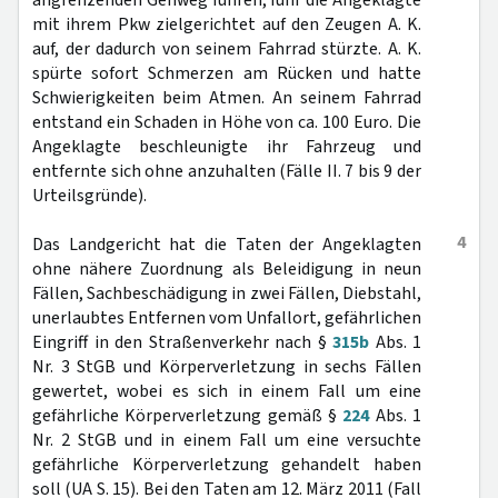
angrenzenden Gehweg fuhren, fuhr die Angeklagte
mit ihrem Pkw zielgerichtet auf den Zeugen A. K.
auf, der dadurch von seinem Fahrrad stürzte. A. K.
spürte sofort Schmerzen am Rücken und hatte
Schwierigkeiten beim Atmen. An seinem Fahrrad
entstand ein Schaden in Höhe von ca. 100 Euro. Die
Angeklagte beschleunigte ihr Fahrzeug und
entfernte sich ohne anzuhalten (Fälle II. 7 bis 9 der
Urteilsgründe).
4
Das Landgericht hat die Taten der Angeklagten
ohne nähere Zuordnung als Beleidigung in neun
Fällen, Sachbeschädigung in zwei Fällen, Diebstahl,
unerlaubtes Entfernen vom Unfallort, gefährlichen
Eingriff in den Straßenverkehr nach §
315b
Abs. 1
Nr. 3 StGB und Körperverletzung in sechs Fällen
gewertet, wobei es sich in einem Fall um eine
gefährliche Körperverletzung gemäß §
224
Abs. 1
Nr. 2 StGB und in einem Fall um eine versuchte
gefährliche Körperverletzung gehandelt haben
soll (UA S. 15). Bei den Taten am 12. März 2011 (Fall