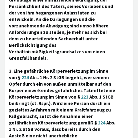
Grundlage einer umfassenden Würdigung der
Persönlichkeit des Täters, seines Vorlebens und
der von ihm begangenen Anlasstaten zu
entwickeln. An die Darlegungen und die
vorzunehmende Abwägung sind umso höhere
Anforderungen zu stellen, je mehr es sich bei
dem zu beurteilenden Sachverhalt unter
Berücksichtigung des
Verhältnismäßigkeitsgrundsatzes um einen
Grenzfall handelt.
3. Eine gefährliche Körperverletzung im Sinne
von §
224
Abs. 1 Nr. 2 StGB begeht, wer seinem
Opfer durch ein von außen unmittelbar auf den
Körper einwirkendes gefährliches Tatmittel eine
Körperverletzung im Sinne von §
223
Abs. 1 StGB
beibringt (st. Rspr.). Wird eine Person durch ein
gezieltes Anfahren mit einem Kraftfahrzeug zu
Fall gebracht, setzt die Annahme einer
gefährlichen Körperverletzung gemäß §
224
Abs.
1 Nr. 2 StGB voraus, dass bereits durch den
Anstoß eine nicht unerhebliche