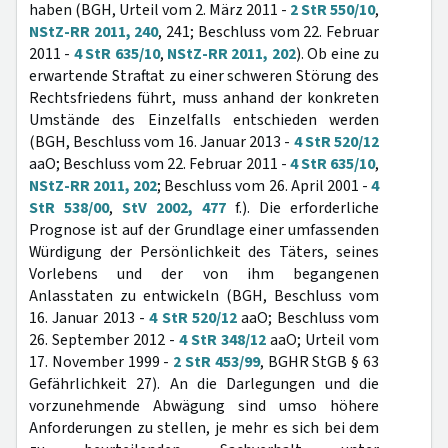
haben (BGH, Urteil vom 2. März 2011 -
2 StR 550/10
,
NStZ-RR 2011, 240
, 241; Beschluss vom 22. Februar
2011 -
4 StR 635/10
,
NStZ-RR 2011, 202
). Ob eine zu
erwartende Straftat zu einer schweren Störung des
Rechtsfriedens führt, muss anhand der konkreten
Umstände des Einzelfalls entschieden werden
(BGH, Beschluss vom 16. Januar 2013 -
4 StR 520/12
aaO; Beschluss vom 22. Februar 2011 -
4 StR 635/10
,
NStZ-RR 2011, 202
; Beschluss vom 26. April 2001 -
4
StR 538/00
,
StV 2002, 477
f.). Die erforderliche
Prognose ist auf der Grundlage einer umfassenden
Würdigung der Persönlichkeit des Täters, seines
Vorlebens und der von ihm begangenen
Anlasstaten zu entwickeln (BGH, Beschluss vom
16. Januar 2013 -
4 StR 520/12
aaO; Beschluss vom
26. September 2012 -
4 StR 348/12
aaO; Urteil vom
17. November 1999 -
2 StR 453/99
, BGHR StGB § 63
Gefährlichkeit 27). An die Darlegungen und die
vorzunehmende Abwägung sind umso höhere
Anforderungen zu stellen, je mehr es sich bei dem