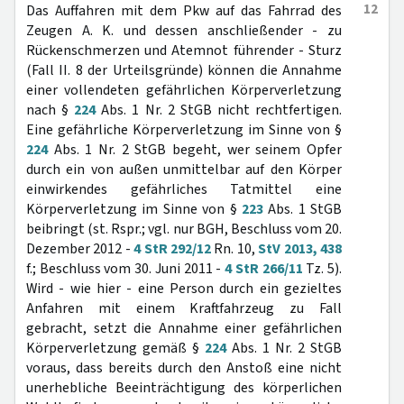
12
Das Auffahren mit dem Pkw auf das Fahrrad des
Zeugen A. K. und dessen anschließender - zu
Rückenschmerzen und Atemnot führender - Sturz
(Fall II. 8 der Urteilsgründe) können die Annahme
einer vollendeten gefährlichen Körperverletzung
nach §
224
Abs. 1 Nr. 2 StGB nicht rechtfertigen.
Eine gefährliche Körperverletzung im Sinne von §
224
Abs. 1 Nr. 2 StGB begeht, wer seinem Opfer
durch ein von außen unmittelbar auf den Körper
einwirkendes gefährliches Tatmittel eine
Körperverletzung im Sinne von §
223
Abs. 1 StGB
beibringt (st. Rspr.; vgl. nur BGH, Beschluss vom 20.
Dezember 2012 -
4 StR 292/12
Rn. 10,
StV 2013, 438
f.; Beschluss vom 30. Juni 2011 -
4 StR 266/11
Tz. 5).
Wird - wie hier - eine Person durch ein gezieltes
Anfahren mit einem Kraftfahrzeug zu Fall
gebracht, setzt die Annahme einer gefährlichen
Körperverletzung gemäß §
224
Abs. 1 Nr. 2 StGB
voraus, dass bereits durch den Anstoß eine nicht
unerhebliche Beeinträchtigung des körperlichen