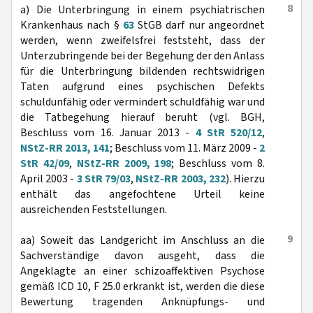
8
a) Die Unterbringung in einem psychiatrischen
Krankenhaus nach §
63
StGB darf nur angeordnet
werden, wenn zweifelsfrei feststeht, dass der
Unterzubringende bei der Begehung der den Anlass
für die Unterbringung bildenden rechtswidrigen
Taten aufgrund eines psychischen Defekts
schuldunfähig oder vermindert schuldfähig war und
die Tatbegehung hierauf beruht (vgl. BGH,
Beschluss vom 16. Januar 2013 -
4 StR 520/12
,
NStZ-RR 2013, 141
; Beschluss vom 11. März 2009 -
2
StR 42/09
,
NStZ-RR 2009, 198
; Beschluss vom 8.
April 2003 -
3 StR 79/03
,
NStZ-RR 2003, 232
). Hierzu
enthält das angefochtene Urteil keine
ausreichenden Feststellungen.
9
aa) Soweit das Landgericht im Anschluss an die
Sachverständige davon ausgeht, dass die
Angeklagte an einer schizoaffektiven Psychose
gemäß ICD 10, F 25.0 erkrankt ist, werden die diese
Bewertung tragenden Anknüpfungs- und