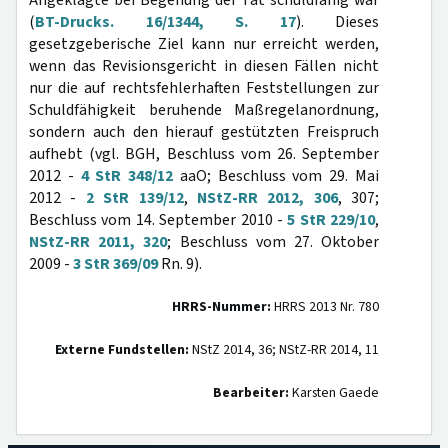
Angeklagte bei Begehung der Tat schuldfähig war
(
BT-Drucks. 16/1344, S. 17
). Dieses
gesetzgeberische Ziel kann nur erreicht werden,
wenn das Revisionsgericht in diesen Fällen nicht
nur die auf rechtsfehlerhaften Feststellungen zur
Schuldfähigkeit beruhende Maßregelanordnung,
sondern auch den hierauf gestützten Freispruch
aufhebt (vgl. BGH, Beschluss vom 26. September
2012 -
4 StR 348/12
aaO; Beschluss vom 29. Mai
2012 -
2 StR 139/12
,
NStZ-RR 2012, 306
, 307;
Beschluss vom 14. September 2010 -
5 StR 229/10
,
NStZ-RR 2011, 320
; Beschluss vom 27. Oktober
2009 -
3 StR 369/09
Rn. 9).
HRRS-Nummer:
HRRS 2013 Nr. 780
Externe Fundstellen:
NStZ 2014, 36; NStZ-RR 2014, 11
Bearbeiter:
Karsten Gaede