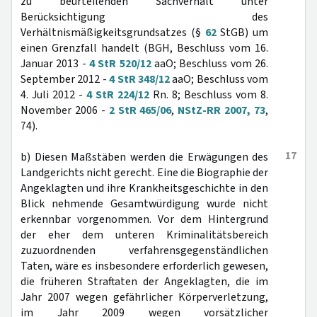
zu beurteilenden Sachverhalt unter
Berücksichtigung des
Verhältnismäßigkeitsgrundsatzes (§
62
StGB) um
einen Grenzfall handelt (BGH, Beschluss vom 16.
Januar 2013 -
4 StR 520/12
aaO; Beschluss vom 26.
September 2012 -
4 StR 348/12
aaO; Beschluss vom
4. Juli 2012 -
4 StR 224/12
Rn. 8; Beschluss vom 8.
November 2006 -
2 StR 465/06
,
NStZ-RR 2007, 73
,
74).
17
b) Diesen Maßstäben werden die Erwägungen des
Landgerichts nicht gerecht. Eine die Biographie der
Angeklagten und ihre Krankheitsgeschichte in den
Blick nehmende Gesamtwürdigung wurde nicht
erkennbar vorgenommen. Vor dem Hintergrund
der eher dem unteren Kriminalitätsbereich
zuzuordnenden verfahrensgegenständlichen
Taten, wäre es insbesondere erforderlich gewesen,
die früheren Straftaten der Angeklagten, die im
Jahr 2007 wegen gefährlicher Körperverletzung,
im Jahr 2009 wegen vorsätzlicher