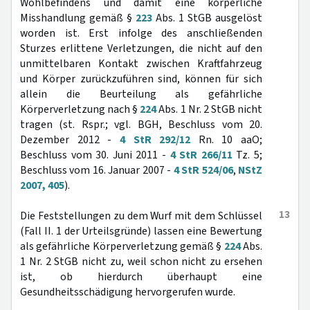
Wohlbefindens und damit eine körperliche
Misshandlung gemäß §
223
Abs. 1 StGB ausgelöst
worden ist. Erst infolge des anschließenden
Sturzes erlittene Verletzungen, die nicht auf den
unmittelbaren Kontakt zwischen Kraftfahrzeug
und Körper zurückzuführen sind, können für sich
allein die Beurteilung als gefährliche
Körperverletzung nach §
224
Abs. 1 Nr. 2 StGB nicht
tragen (st. Rspr.; vgl. BGH, Beschluss vom 20.
Dezember 2012 -
4 StR 292/12
Rn. 10 aaO;
Beschluss vom 30. Juni 2011 -
4 StR 266/11
Tz. 5;
Beschluss vom 16. Januar 2007 -
4 StR 524/06
,
NStZ
2007, 405
).
13
Die Feststellungen zu dem Wurf mit dem Schlüssel
(Fall II. 1 der Urteilsgründe) lassen eine Bewertung
als gefährliche Körperverletzung gemäß §
224
Abs.
1 Nr. 2 StGB nicht zu, weil schon nicht zu ersehen
ist, ob hierdurch überhaupt eine
Gesundheitsschädigung hervorgerufen wurde.