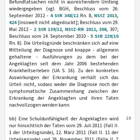
Befundtatsachen nicht in ausreichendem Umfang
wiedergegeben (vgl. BGH, Beschluss vom 26.
September 2012 -
4 StR 348/12
Rn. 8,
NStZ 2013,
424
[insoweit nicht abgedruckt]; Beschluss vom 29.
Mai 2012 -
2 StR 139/12
,
NStZ-RR 2012, 306
, 307;
Beschluss vom 14. September 2010 -
5 StR 229/10
Rn. 8). Die Urteilsgründe beschränken sich auf eine
Mitteilung der Diagnose und knappe - allgemein
gehaltene - Ausführungen zu dem bei der
Angeklagten seit dem Jahr 2006 bestehenden
Krankheitserleben (UA S. 16). Zu den konkreten
Auswirkungen der Erkrankung verhält sich das
Urteil nicht, sodass weder die Diagnose noch der
symptomatische Zusammenhang zwischen der
Erkrankung der Angeklagten und ihren Taten
nachvollzogen werden kann.
10
bb) Eine Schuldunfähigkeit der Angeklagten wird
nur hinsichtlich der Taten vom 29. Juli 2011 (Fall II.
1 der Urteilsgründe), 12. März 2011 (Fall II. 11 der
Urteilsgründe) und 26. November 2011 (Fälle II. 7