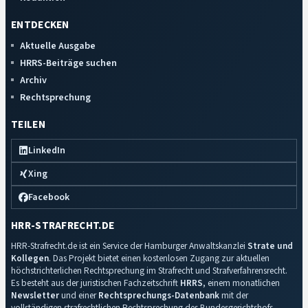
ENTDECKEN
Aktuelle Ausgabe
HRRS-Beiträge suchen
Archiv
Rechtsprechung
TEILEN
LinkedIn
Xing
Facebook
HRR-STRAFRECHT.DE
HRR-Strafrecht.de ist ein Service der Hamburger Anwaltskanzlei
Strate und
Kollegen
. Das Projekt bietet einen kostenlosen Zugang zur aktuellen
höchstrichterlichen Rechtsprechung im Strafrecht und Strafverfahrensrecht.
Es besteht aus der juristischen Fachzeitschrift
HRRS
, einem monatlichen
Newsletter
und einer
Rechtsprechungs-Datenbank
mit der
vollständigen strafrechtlichen Rechtsprechung des Bundesgerichtshofs