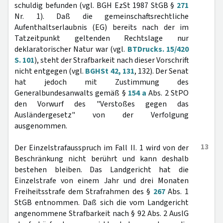
schuldig befunden (vgl. BGH EzSt 1987 StGB §
271
Nr. 1). Daß die gemeinschaftsrechtliche
Aufenthaltserlaubnis (EG) bereits nach der im
Tatzeitpunkt geltenden Rechtslage nur
deklaratorischer Natur war (vgl.
BTDrucks. 15/420
S. 101
), steht der Strafbarkeit nach dieser Vorschrift
nicht entgegen (vgl.
BGHSt 42, 131
, 132). Der Senat
hat jedoch mit Zustimmung des
Generalbundesanwalts gemäß §
154 a
Abs. 2 StPO
den Vorwurf des "Verstoßes gegen das
Ausländergesetz" von der Verfolgung
ausgenommen.
13
Der Einzelstrafausspruch im Fall II. 1 wird von der
Beschränkung nicht berührt und kann deshalb
bestehen bleiben. Das Landgericht hat die
Einzelstrafe von einem Jahr und drei Monaten
Freiheitsstrafe dem Strafrahmen des §
267
Abs. 1
StGB entnommen. Daß sich die vom Landgericht
angenommene Strafbarkeit nach § 92 Abs. 2 AuslG