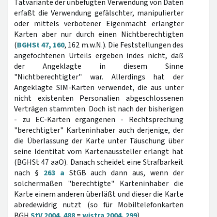
Tatvariante der unbefugten Verwendung von Daten
erfaßt die Verwendung gefälschter, manipulierter
oder mittels verbotener Eigenmacht erlangter
Karten aber nur durch einen Nichtberechtigten
(
BGHSt 47, 160
, 162 m.w.N.). Die Feststellungen des
angefochtenen Urteils ergeben indes nicht, daß
der Angeklagte in diesem Sinne
"Nichtberechtigter" war. Allerdings hat der
Angeklagte SIM-Karten verwendet, die aus unter
nicht existenten Personalien abgeschlossenen
Verträgen stammten. Doch ist nach der bisherigen
- zu EC-Karten ergangenen - Rechtsprechung
"berechtigter" Karteninhaber auch derjenige, der
die Überlassung der Karte unter Täuschung über
seine Identität vom Kartenaussteller erlangt hat
(BGHSt 47 aaO). Danach scheidet eine Strafbarkeit
nach §
263 a
StGB auch dann aus, wenn der
solchermaßen "berechtigte" Karteninhaber die
Karte einem anderen überläßt und dieser die Karte
abredewidrig nutzt (so für Mobiltelefonkarten
BGH
StV 2004, 488
=
wistra 2004, 299
).