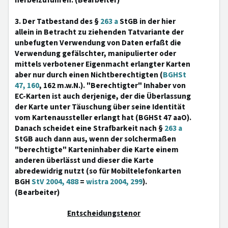
herbeizuführen. (Bearbeiter)
3. Der Tatbestand des §
263 a
StGB in der hier
allein in Betracht zu ziehenden Tatvariante der
unbefugten Verwendung von Daten erfaßt die
Verwendung gefälschter, manipulierter oder
mittels verbotener Eigenmacht erlangter Karten
aber nur durch einen Nichtberechtigten (
BGHSt
47, 160
, 162 m.w.N.). "Berechtigter" Inhaber von
EC-Karten ist auch derjenige, der die Überlassung
der Karte unter Täuschung über seine Identität
vom Kartenaussteller erlangt hat (BGHSt 47 aaO).
Danach scheidet eine Strafbarkeit nach §
263 a
StGB auch dann aus, wenn der solchermaßen
"berechtigte" Karteninhaber die Karte einem
anderen überlässt und dieser die Karte
abredewidrig nutzt (so für Mobiltelefonkarten
BGH
StV 2004, 488
=
wistra 2004, 299
).
(Bearbeiter)
Entscheidungstenor