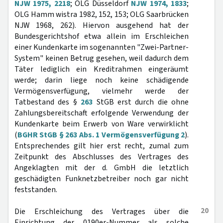
NJW 1975, 2218
; OLG Düsseldorf
NJW 1974, 1833
;
OLG Hamm wistra 1982, 152, 153; OLG Saarbrücken
NJW 1968, 262). Hiervon ausgehend hat der
Bundesgerichtshof etwa allein im Erschleichen
einer Kundenkarte im sogenannten "Zwei-Partner-
System" keinen Betrug gesehen, weil dadurch dem
Täter lediglich ein Kreditrahmen eingeräumt
werde; darin liege noch keine schädigende
Vermögensverfügung, vielmehr werde der
Tatbestand des §
263
StGB erst durch die ohne
Zahlungsbereitschaft erfolgende Verwendung der
Kundenkarte beim Erwerb von Ware verwirklicht
(
BGHR StGB § 263 Abs. 1 Vermögensverfügung 2
).
Entsprechendes gilt hier erst recht, zumal zum
Zeitpunkt des Abschlusses des Vertrages des
Angeklagten mit der d. GmbH die letztlich
geschädigten Funknetzbetreiber noch gar nicht
feststanden.
20
Die Erschleichung des Vertrages über die
Einrichtung der 0190er-Nummer als solche