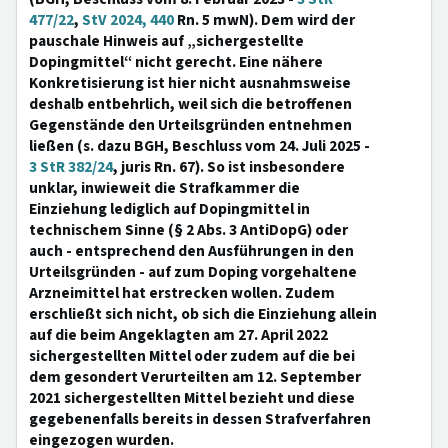
477/22
,
StV 2024, 440
Rn. 5 mwN). Dem wird der
pauschale Hinweis auf „sichergestellte
Dopingmittel“ nicht gerecht. Eine nähere
Konkretisierung ist hier nicht ausnahmsweise
deshalb entbehrlich, weil sich die betroffenen
Gegenstände den Urteilsgründen entnehmen
ließen (s. dazu BGH, Beschluss vom 24. Juli 2025 -
3 StR 382/24
, juris Rn. 67). So ist insbesondere
unklar, inwieweit die Strafkammer die
Einziehung lediglich auf Dopingmittel in
technischem Sinne (§ 2 Abs. 3 AntiDopG) oder
auch - entsprechend den Ausführungen in den
Urteilsgründen - auf zum Doping vorgehaltene
Arzneimittel hat erstrecken wollen. Zudem
erschließt sich nicht, ob sich die Einziehung allein
auf die beim Angeklagten am 27. April 2022
sichergestellten Mittel oder zudem auf die bei
dem gesondert Verurteilten am 12. September
2021 sichergestellten Mittel bezieht und diese
gegebenenfalls bereits in dessen Strafverfahren
eingezogen wurden.