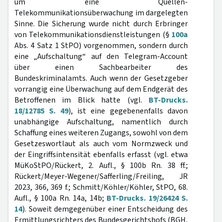
um eine Quellen-
Telekommunikationsüberwachung im dargelegten
Sinne. Die Sicherung wurde nicht durch Erbringer
von Telekommunikationsdienstleistungen (§
100a
Abs. 4 Satz 1 StPO) vorgenommen, sondern durch
eine „Aufschaltung“ auf den Telegram-Account
über einen Sachbearbeiter des
Bundeskriminalamts. Auch wenn der Gesetzgeber
vorrangig eine Überwachung auf dem Endgerät des
Betroffenen im Blick hatte (vgl.
BT-Drucks.
18/12785 S. 49
), ist eine gegebenenfalls davon
unabhängige Aufschaltung, namentlich durch
Schaffung eines weiteren Zugangs, sowohl von dem
Gesetzeswortlaut als auch vom Normzweck und
der Eingriffsintensität ebenfalls erfasst (vgl. etwa
MüKoStPO/Rückert, 2. Aufl., § 100b Rn. 38 ff.;
Rückert/Meyer-Wegener/Safferling/Freiling, JR
2023, 366, 369 f.; Schmitt/Köhler/Köhler, StPO, 68.
Aufl., § 100a Rn. 14a, 14b;
BT-Drucks. 19/26424 S.
14
). Soweit demgegenüber einer Entscheidung des
Ermittlungsrichters des Bundesgerichtshofs (BGH,