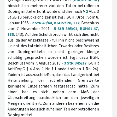
geringen Menge vom 15. März 2023 (
BGBl. I Nr. 67
)
hinsichtlich mehrerer von den Taten betroffenen
Dopingmittel erhöht wurde und dies nach §
2
Abs. 3
StGB zu berücksichtigen ist (vgl. BGH, Urteil vom 8.
Januar 1965 -
2 StR 49/64
,
BGHSt 20, 177
; Beschluss
vom 7. November 2001 -
5 StR 395/01
,
BGHSt 47,
138
, 143). Auf den Schuldspruch wirkt sich dies nicht
aus, da der Angeklagte - für ihn nicht beschwerend
- nicht des tateinheitlichen Erwerbs oder Besitzes
von Dopingmitteln in nicht geringer Menge
schuldig gesprochen worden ist (vgl. dazu BGH,
Beschluss vom 7. August 2018 -
3 StR 345/17
, BGHR
AntiDopG § 4 Abs. 1 Nr. 1 Handeltreiben 1 Rn. 24).
Zudem ist auszuschließen, dass das Landgericht bei
Heranziehung der zutreffenden Grenzwerte
geringere Einzelstrafen festgesetzt hätte. Zum
einen hat es sich neben dem Maß der
Überschreitung ausdrücklich an den jeweiligen
Mengen orientiert. Zum anderen beziehen sich die
Änderungen lediglich auf einen Teil der betroffenen
Dopingmittel.