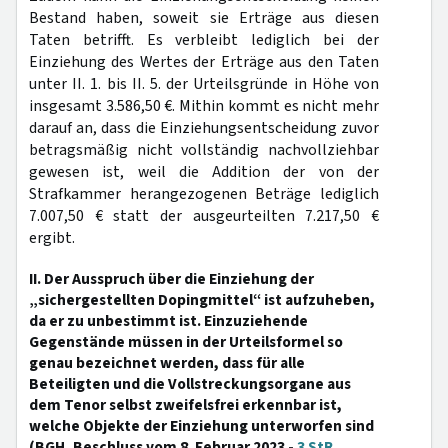
Bestand haben, soweit sie Erträge aus diesen
Taten betrifft. Es verbleibt lediglich bei der
Einziehung des Wertes der Erträge aus den Taten
unter II. 1. bis II. 5. der Urteilsgründe in Höhe von
insgesamt 3.586,50 €. Mithin kommt es nicht mehr
darauf an, dass die Einziehungsentscheidung zuvor
betragsmäßig nicht vollständig nachvollziehbar
gewesen ist, weil die Addition der von der
Strafkammer herangezogenen Beträge lediglich
7.007,50 € statt der ausgeurteilten 7.217,50 €
ergibt.
II. Der Ausspruch über die Einziehung der
„sichergestellten Dopingmittel“ ist aufzuheben,
da er zu unbestimmt ist. Einzuziehende
Gegenstände müssen in der Urteilsformel so
genau bezeichnet werden, dass für alle
Beteiligten und die Vollstreckungsorgane aus
dem Tenor selbst zweifelsfrei erkennbar ist,
welche Objekte der Einziehung unterworfen sind
(BGH, Beschluss vom 8. Februar 2023 -
3 StR