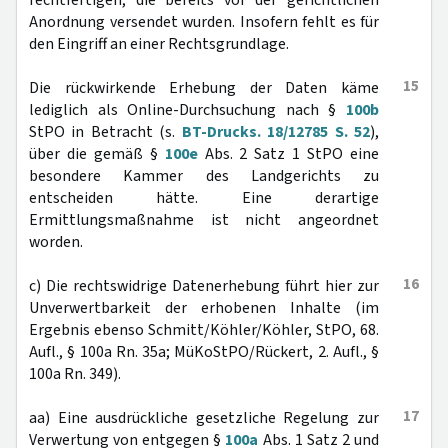
rechtfertigen, die bereits vor der gerichtlichen
Anordnung versendet wurden. Insofern fehlt es für
den Eingriff an einer Rechtsgrundlage.
15
Die rückwirkende Erhebung der Daten käme
lediglich als Online-Durchsuchung nach §
100b
StPO in Betracht (s.
BT-Drucks. 18/12785 S. 52
),
über die gemäß §
100e
Abs. 2 Satz 1 StPO eine
besondere Kammer des Landgerichts zu
entscheiden hätte. Eine derartige
Ermittlungsmaßnahme ist nicht angeordnet
worden.
16
c) Die rechtswidrige Datenerhebung führt hier zur
Unverwertbarkeit der erhobenen Inhalte (im
Ergebnis ebenso Schmitt/Köhler/Köhler, StPO, 68.
Aufl., § 100a Rn. 35a; MüKoStPO/Rückert, 2. Aufl., §
100a Rn. 349).
17
aa) Eine ausdrückliche gesetzliche Regelung zur
Verwertung von entgegen §
100a
Abs. 1 Satz 2 und