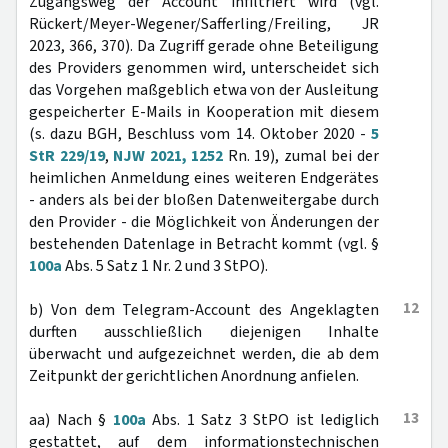
Zugangsweg der Account infiltriert wird (vgl.
Rückert/Meyer-Wegener/Safferling/Freiling, JR
2023, 366, 370). Da Zugriff gerade ohne Beteiligung
des Providers genommen wird, unterscheidet sich
das Vorgehen maßgeblich etwa von der Ausleitung
gespeicherter E-Mails in Kooperation mit diesem
(s. dazu BGH, Beschluss vom 14. Oktober 2020 -
5
StR 229/19
,
NJW 2021, 1252
Rn. 19), zumal bei der
heimlichen Anmeldung eines weiteren Endgerätes
- anders als bei der bloßen Datenweitergabe durch
den Provider - die Möglichkeit von Änderungen der
bestehenden Datenlage in Betracht kommt (vgl. §
100a
Abs. 5 Satz 1 Nr. 2 und 3 StPO).
12
b) Von dem Telegram-Account des Angeklagten
durften ausschließlich diejenigen Inhalte
überwacht und aufgezeichnet werden, die ab dem
Zeitpunkt der gerichtlichen Anordnung anfielen.
13
aa) Nach §
100a
Abs. 1 Satz 3 StPO ist lediglich
gestattet, auf dem informationstechnischen