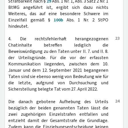
Strafbarkeit nach §
29
Abs. 1 Nr. 1, Abs. 3 Satz 2 Nr. 1
BtMG angeführt ist, ergibt sich dazu nichts
Weiteres, das auf eine besondere Schwere im
Einzelfall gemäß §
100b
Abs. 1 Nr. 2 StPO
hindeutet.
23
4. Die rechtsfehlerhaft herangezogenen
Chatinhalte betreffen lediglich die
Beweiswürdigung zu den Taten unter II. 7. und II. 8.
der Urteilsgründe. Für die vor der erfassten
Kommunikation liegenden, zwischen dem 10.
Januar und dem 12. September 2021 begangenen
Taten sind sie ebenso wenig von Bedeutung wie für
die letzte, aufgrund von Durchsuchung und
Sicherstellung belegte Tat vom 27. April 2022.
24
Die danach gebotene Aufhebung des Urteils
bezüglich der beiden genannten Taten lässt die
zwei zugehörigen Einzelstrafen entfallen und
entzieht damit der Gesamtstrafe die Grundlage.
Zudem kann die Einziehungsentscheidung keinen