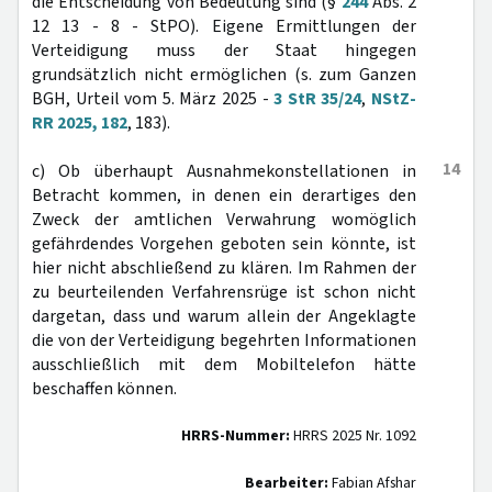
die Entscheidung von Bedeutung sind (§
244
Abs. 2
12 13 - 8 - StPO). Eigene Ermittlungen der
Verteidigung muss der Staat hingegen
grundsätzlich nicht ermöglichen (s. zum Ganzen
BGH, Urteil vom 5. März 2025 -
3 StR 35/24
,
NStZ-
RR 2025, 182
, 183).
14
c) Ob überhaupt Ausnahmekonstellationen in
Betracht kommen, in denen ein derartiges den
Zweck der amtlichen Verwahrung womöglich
gefährdendes Vorgehen geboten sein könnte, ist
hier nicht abschließend zu klären. Im Rahmen der
zu beurteilenden Verfahrensrüge ist schon nicht
dargetan, dass und warum allein der Angeklagte
die von der Verteidigung begehrten Informationen
ausschließlich mit dem Mobiltelefon hätte
beschaffen können.
HRRS-Nummer:
HRRS 2025 Nr. 1092
Bearbeiter:
Fabian Afshar