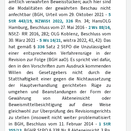
amtlich verwahrten Beweisstücken; auch hier sind
die Modalitäten der gewährten Beschau nicht
anfechtbar (BGH, Urteil vom 29. Oktober 2021 -
5
StR 443/19
,
NZWiSt 2022, 326
Rn. 34; HansOLG
Hamburg, Beschluss vom 27. Mai 2016 -
2 Ws 88/16
,
NStZ- RR 2016, 282; OLG Koblenz, Beschluss vom
30. März 2021 -
5 Ws 16/21
, wistra 2022, 41, 42). Das
hat gemäß §
336
Satz 2 StPO die Unzulässigkeit
einer entsprechenden Verfahrensrüge in der
Revision zur Folge (BGH aaO). Es spricht viel dafür,
den in den Vorschriften zum Ausdruck kommenden
Willen des Gesetzgebers nicht durch die
Statthaftigkeit einer gegen die Nichtaussetzung
der Hauptverhandlung gerichteten Rüge zu
umgehen und Beanstandungen der Form der
Gewährung von Akteneinsicht oder
Beweismittelbesichtigung auf diese Weise
gleichwohl zur Überprüfung des Revisionsgerichts
zu stellen (insoweit nicht weiter problematisiert
in BGH, Beschluss vom 11. Februar 2014 -
1 StR
355/13
, BGHR StPO § 338 Nr. 8 Akteneinsicht 3 Rn.