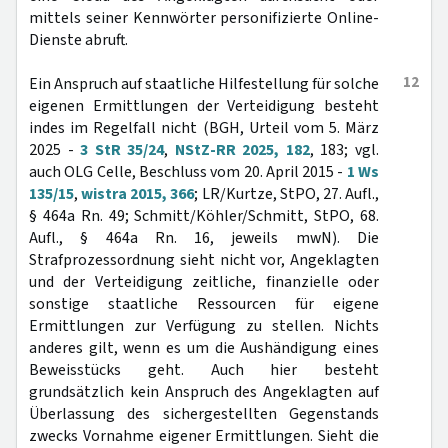
mittels seiner Kennwörter personifizierte Online-
Dienste abruft.
12
Ein Anspruch auf staatliche Hilfestellung für solche
eigenen Ermittlungen der Verteidigung besteht
indes im Regelfall nicht (BGH, Urteil vom 5. März
2025 -
3 StR 35/24
,
NStZ-RR 2025, 182
, 183; vgl.
auch OLG Celle, Beschluss vom 20. April 2015 -
1 Ws
135/15
,
wistra 2015, 366
; LR/Kurtze, StPO, 27. Aufl.,
§ 464a Rn. 49; Schmitt/Köhler/Schmitt, StPO, 68.
Aufl., § 464a Rn. 16, jeweils mwN). Die
Strafprozessordnung sieht nicht vor, Angeklagten
und der Verteidigung zeitliche, finanzielle oder
sonstige staatliche Ressourcen für eigene
Ermittlungen zur Verfügung zu stellen. Nichts
anderes gilt, wenn es um die Aushändigung eines
Beweisstücks geht. Auch hier besteht
grundsätzlich kein Anspruch des Angeklagten auf
Überlassung des sichergestellten Gegenstands
zwecks Vornahme eigener Ermittlungen. Sieht die