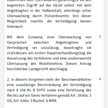
zukommen ließ. Zum anderen genehmigte sie den
begehrten Zugriff auf das Gerät selbst mit dem
Angeklagten in der Haftanstalt, allerdings unter
Überwachung durch Polizeibeamte. Von dieser
Möglichkeit machte die Verteidigung keinen
Gebrauch.
5
Mit dem Einwand, eine Überwachung von
Gesprächen zwischen Angeklagtem und
Verteidigung sei unzulässig, beantragte sie
stattdessen am ersten Hauptverhandlungstag die
Aussetzung des Verfahrens und eine unüberwachte
Überlassung des Mobiltelefons. Diesen Antrag
beschied das Landgericht abschlägig.
6
2. In diesem Vorgehen sieht der Beschwerdeführer
eine unzulässige Beschränkung der Verteidigung
nach §
338
Nr. 8 StPO sowie eine Verletzung des
Rechts auf ein faires Verfahren gemäß Art.
20
Abs. 3
GG, Art.
6
Abs. 3 Buchst. b MRK.