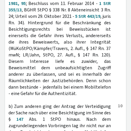
1981, 95
; Beschluss vom 11. Februar 2014 -
1 StR
355/13
, BGHR StPO § 338 Nr. 8 Akteneinsicht 3 Rn.
24; Urteil vom 29. Oktober 2021 -
5 StR 443/19
, juris
Rn. 34). Hintergrund für die Beschränkung des
Besichtigungsrechts bei Beweisstücken ist
einerseits die Gefahr ihres Verlusts, andererseits
die ihres Beweiswerts, also ihrer Integrität
(MüKoStPO/Kämpfer/Travers, 2. Aufl., § 147 Rn. 37
mwN; LR/Jahn, StPO, 27. Aufl., § 147 Rn. 120).
Diesem Interesse liefe es zuwider, das
Beweismittel dem unbeaufsichtigten Zugriff
anderer zu überlassen, und sei es innerhalb der
Räumlichkeiten der Justizbehörden. Denn schon
dann bestünde - jedenfalls bei einem Mobiltelefon
- eine Gefahr für die Authentizität.
10
b) Zum anderen ging der Antrag der Verteidigung
der Sache nach über eine Besichtigung im Sinne des
§
147
Abs. 1 StPO hinaus. Nach dem
zugrundeliegenden Vorbringen lag ihr nicht nur an