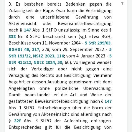
7
3. Es bestehen bereits Bedenken gegen die
Zulässigkeit der Rüge. Zwar kann die Verteidigung
durch eine unterbliebene Gewährung von
Akteneinsicht oder Beweismittelbesichtigung
nach §
147
Abs. 1 StPO unzulässig im Sinne des §
338
Nr. 8 StPO beschränkt sein (vgl. etwa BGH,
Beschlüsse vom 11. November 2004 -
5 StR 299/03
,
BGHSt 49, 317
, 328; vom 29. September 2022 -
5
StR 191/22
,
NStZ 2023, 116
; vom 4. Januar 2023 -
5
StR 412/22
,
NStZ 2024, 59
, 60). Vorliegend wendet
sich der Verteidiger aber nicht gegen eine
Versagung des Rechts auf Besichtigung. Vielmehr
begehrt er dessen Ausübung gemeinsam mit dem
Angeklagten ohne polizeiliche Überwachung.
Damit beanstandet er die Art und Weise der
gestatteten Beweismittelbesichtigung nach §
147
Abs. 1 StPO. Entscheidungen über die Form der
Gewährung von Akteneinsicht sind allerdings nach
§
32f
Abs. 3 StPO der Anfechtung entzogen.
Entsprechendes gilt für die Besichtigung von