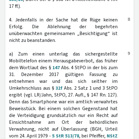
17 ff.).
8
4. Jedenfalls in der Sache hat die Rüge keinen
Erfolg. Die Ablehnung der begehrten
unüberwachten gemeinsamen „Besichtigung“ ist
nicht zu beanstanden.
9
a) Zum einen unterlag das sichergestellte
Mobiltelefon einem Herausgabeverbot, das früher
dem Wortlaut des §
147
Abs. 4 StPO in der bis zum
31. Dezember 2017 gültigen Fassung zu
entnehmen war und das sich seither im
Umkehrschluss aus §
32f
Abs. 2 Satz 1 und 3 StPO
ergibt (vgl. LR/Jahn, StPO, 27. Aufl., § 147 Rn. 127).
Denn das Smartphone war ein amtlich verwahrtes
Beweisstück. Bei einem solchen Gegenstand hat
die Verteidigung grundsätzlich nur ein Recht auf
Einsichtnahme am Ort der behördlichen
Verwahrung, nicht auf Überlassung (BGH, Urteil
vom 24. April 1979 -
5 StR 513/78
, bei Pfeiffer,
NStZ