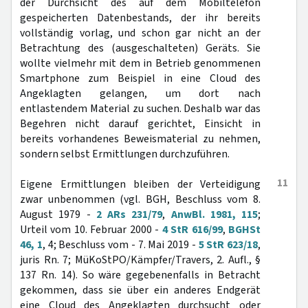
der Durchsicht des auf dem Mobiltelefon
gespeicherten Datenbestands, der ihr bereits
vollständig vorlag, und schon gar nicht an der
Betrachtung des (ausgeschalteten) Geräts. Sie
wollte vielmehr mit dem in Betrieb genommenen
Smartphone zum Beispiel in eine Cloud des
Angeklagten gelangen, um dort nach
entlastendem Material zu suchen. Deshalb war das
Begehren nicht darauf gerichtet, Einsicht in
bereits vorhandenes Beweismaterial zu nehmen,
sondern selbst Ermittlungen durchzuführen.
11
Eigene Ermittlungen bleiben der Verteidigung
zwar unbenommen (vgl. BGH, Beschluss vom 8.
August 1979 -
2 ARs 231/79
,
AnwBl. 1981, 115
;
Urteil vom 10. Februar 2000 -
4 StR 616/99
,
BGHSt
46, 1
, 4; Beschluss vom - 7. Mai 2019 -
5 StR 623/18
,
juris Rn. 7; MüKoStPO/Kämpfer/Travers, 2. Aufl., §
137 Rn. 14). So wäre gegebenenfalls in Betracht
gekommen, dass sie über ein anderes Endgerät
eine Cloud des Angeklagten durchsucht oder