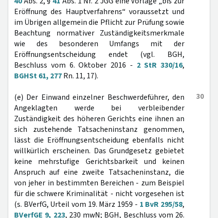
40
Abs. 2, §
41
Abs. 1 Nr. 2 JGG eine Vorlage „bis zur
Eröffnung des Hauptverfahrens“ voraussetzt und
im Übrigen allgemein die Pflicht zur Prüfung sowie
Beachtung normativer Zuständigkeitsmerkmale
wie des besonderen Umfangs mit der
Eröffnungsentscheidung endet (vgl. BGH,
Beschluss vom 6. Oktober 2016 -
2 StR 330/16
,
BGHSt 61, 277
Rn. 11, 17).
30
(e) Der Einwand einzelner Beschwerdeführer, den
Angeklagten werde bei verbleibender
Zuständigkeit des höheren Gerichts eine ihnen an
sich zustehende Tatsacheninstanz genommen,
lässt die Eröffnungsentscheidung ebenfalls nicht
willkürlich erscheinen. Das Grundgesetz gebietet
keine mehrstufige Gerichtsbarkeit und keinen
Anspruch auf eine zweite Tatsacheninstanz, die
von jeher in bestimmten Bereichen - zum Beispiel
für die schwere Kriminalität - nicht vorgesehen ist
(s. BVerfG, Urteil vom 19. März 1959 -
1 BvR 295/58
,
BVerfGE 9, 223
, 230 mwN; BGH, Beschluss vom 26.