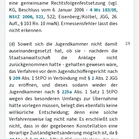
eine gemeinsame Rechtsfolgenfestsetzung (vgl.
KG, Beschluss vom 6. Januar 2006 -
4 Ws 183/05
,
NStZ 2006, 521
, 522; Eisenberg/Kölbel, JGG, 26.
Aufl., § 103 Rn. 10 mwN). Ermessensfehler lässt dies
nicht erkennen.
29
(d) Soweit sich die Jugendkammer nicht damit
auseinandergesetzt hat, ob sie - nachdem die
Staatsanwaltschaft die Anklage nicht
zurückgenommen hatte - gehalten gewesen wäre,
das Verfahren vor dem Jugendschöffengericht nach
§
209
Abs. 1 StPO in Verbindung mit §
2
Abs. 2 JGG
zu eröffnen, und dieses sodann wieder der
Jugendkammer nach §
225a
Abs. 1 Satz 1 StPO
wegen des besonderen Umfangs zur Übernahme
hätte vorlegen müssen, belegt dies ebenfalls keine
willkürliche Entscheidung; denn eine solche
Verfahrensweise lag nicht nahe. Es erschließt sich
nicht, dass in der gegebenen Konstellation eine
derartige Zuständigkeitsänderung möglich ist, da §