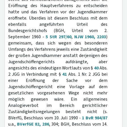
Eröffnung des Hauptverfahrens zu entscheiden
hatte und das Verfahren vor der Jugendkammer
eröffnete. Überdies ist diesem Beschluss mit dem
ebenfalls angeführten Urteil des
Bundesgerichtshofs (BGH, Urteil vom 2.
September 1960 -
5 StR 297/60
,
NJW 1960, 2203
)
gemeinsam, dass sich wegen des besonderen
Umfangs des Verfahrens jeweils eine Zuständigkeit
der großen Jugendkammer anstatt derjenigen des
Jugendschöffengerichts aufdrängte, aber
angesichts des eindeutigen Wortlauts von §
40
Abs.
2 JGG in Verbindung mit §
41
Abs. 1 Nr. 2 JGG bei
einer Eröffnung der Sache vor dem
Jugendschöffengericht eine Vorlage auf dem
gesetzlichen vorgesehenen Wege nicht mehr
möglich gewesen wäre. Ein allgemeines
Analogieverbot im Bereich gerichtlicher
Zuständigkeitsregelungen besteht nicht (s.
BVerfG, Beschluss vom 10. Juli 1990 -
1 BvR 984/87
u.a.,
BVerfGE 82, 286
, 304; BGH, Beschluss vom 14.