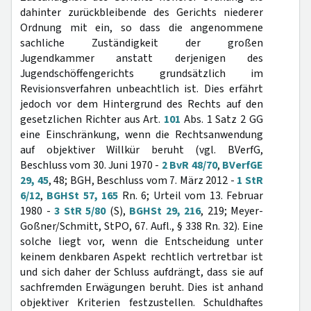
dahinter zurückbleibende des Gerichts niederer
Ordnung mit ein, so dass die angenommene
sachliche Zuständigkeit der großen
Jugendkammer anstatt derjenigen des
Jugendschöffengerichts grundsätzlich im
Revisionsverfahren unbeachtlich ist. Dies erfährt
jedoch vor dem Hintergrund des Rechts auf den
gesetzlichen Richter aus Art.
101
Abs. 1 Satz 2 GG
eine Einschränkung, wenn die Rechtsanwendung
auf objektiver Willkür beruht (vgl. BVerfG,
Beschluss vom 30. Juni 1970 -
2 BvR 48/70
,
BVerfGE
29, 45
, 48; BGH, Beschluss vom 7. März 2012 -
1 StR
6/12
,
BGHSt 57, 165
Rn. 6; Urteil vom 13. Februar
1980 -
3 StR 5/80
(S),
BGHSt 29, 216
, 219; Meyer-
Goßner/Schmitt, StPO, 67. Aufl., § 338 Rn. 32). Eine
solche liegt vor, wenn die Entscheidung unter
keinem denkbaren Aspekt rechtlich vertretbar ist
und sich daher der Schluss aufdrängt, dass sie auf
sachfremden Erwägungen beruht. Dies ist anhand
objektiver Kriterien festzustellen. Schuldhaftes