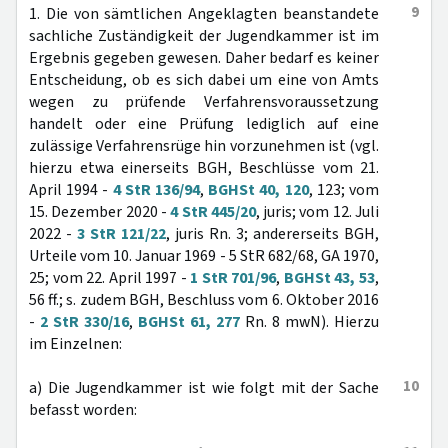
9
1. Die von sämtlichen Angeklagten beanstandete
sachliche Zuständigkeit der Jugendkammer ist im
Ergebnis gegeben gewesen. Daher bedarf es keiner
Entscheidung, ob es sich dabei um eine von Amts
wegen zu prüfende Verfahrensvoraussetzung
handelt oder eine Prüfung lediglich auf eine
zulässige Verfahrensrüge hin vorzunehmen ist (vgl.
hierzu etwa einerseits BGH, Beschlüsse vom 21.
April 1994 -
4 StR 136/94
,
BGHSt 40, 120
, 123; vom
15. Dezember 2020 -
4 StR 445/20
, juris; vom 12. Juli
2022 -
3 StR 121/22
, juris Rn. 3; andererseits BGH,
Urteile vom 10. Januar 1969 - 5 StR 682/68, GA 1970,
25; vom 22. April 1997 -
1 StR 701/96
,
BGHSt 43, 53
,
56 ff.; s. zudem BGH, Beschluss vom 6. Oktober 2016
-
2 StR 330/16
,
BGHSt 61, 277
Rn. 8 mwN). Hierzu
im Einzelnen:
10
a) Die Jugendkammer ist wie folgt mit der Sache
befasst worden: