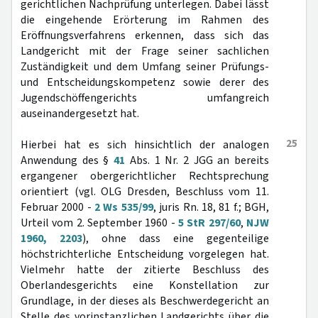
gerichtlichen Nachprüfung unterlegen. Dabei lässt
die eingehende Erörterung im Rahmen des
Eröffnungsverfahrens erkennen, dass sich das
Landgericht mit der Frage seiner sachlichen
Zuständigkeit und dem Umfang seiner Prüfungs-
und Entscheidungskompetenz sowie derer des
Jugendschöffengerichts umfangreich
auseinandergesetzt hat.
25
Hierbei hat es sich hinsichtlich der analogen
Anwendung des §
41
Abs. 1 Nr. 2 JGG an bereits
ergangener obergerichtlicher Rechtsprechung
orientiert (vgl. OLG Dresden, Beschluss vom 11.
Februar 2000 -
2 Ws 535/99
, juris Rn. 18, 81 f.; BGH,
Urteil vom 2. September 1960 -
5 StR 297/60
,
NJW
1960, 2203
), ohne dass eine gegenteilige
höchstrichterliche Entscheidung vorgelegen hat.
Vielmehr hatte der zitierte Beschluss des
Oberlandesgerichts eine Konstellation zur
Grundlage, in der dieses als Beschwerdegericht an
Stelle des vorinstanzlichen Landgerichts über die