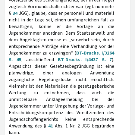
Vorsitzende des Schöffengerichts, der in der Regel
zugleich Vormundschaftsrichter war (vgl. nunmehr
§
34
JGG), glaube, dass er personell und materiell
nicht in der Lage sei, einen umfangreichen Fall zu
bewältigen, könne er die Vorlage an die
Jugendkammer anordnen. Dem Staatsanwalt und
dem Angeklagten müsse es „verwehrt sein, durch
entsprechende Anträge eine Verhandlung vor der
Jugendkammer zu erzwingen“ (
BT-Drucks. I/3264
S. 45
; anschließend
BT-Drucks. I/4437 S. 7
).
Angesichts dieser Gesetzesbegründung ist eine
planwidrige, einer analogen Anwendung
zugängliche Regelungslücke nicht ersichtlich.
Vielmehr ist den Materialien die gesetzgeberische
Wertung zu entnehmen, dass auch die
unmittelbare Anklageerhebung bei der
Jugendkammer unter Umgehung der Vorlage- und
Entscheidungskompetenz des Vorsitzenden des
Jugendschöffengerichts keine entsprechende
Anwendung des §
41
Abs. 1 Nr. 2 JGG begründen
kann.