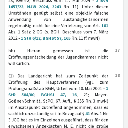
23; BVerfG, Beschluss vom 17. Mai 2024 -
2 BvR
1457/23
,
NJW 2024, 2243
Rn. 11). Unter diesen
Umständen genügt selbst eine objektiv falsche
Anwendung von Zuständigkeitsnormen
regelmäßig nicht für eine Verletzung von Art.
101
Abs. 1 Satz 2 GG (s. BGH, Beschluss vom 7. März
2012 -
1 StR 6/12
,
BGHSt 57, 165
Rn. 11 ff. mwN).
17
bb) Hieran gemessen ist die
Eröffnungsentscheidung der Jugendkammer nicht
willkürlich.
18
(1) Das Landgericht hat zum Zeitpunkt der
Eröffnung des Hauptverfahrens (vgl. zum
Prüfungsmaßstab BGH, Urteil vom 10. Mai 2001 -
1
StR 504/00
,
BGHSt 47, 16
, 21; Meyer-
Goßner/Schmitt, StPO, 67. Aufl., § 355 Rn. 3 mwN)
im Ansatzpunkt zutreffend angenommen, dass es
sachlich unzuständig sei. In Bezug auf §
41
Abs. 1 Nr.
3 JGG hat es im Einzelnen ausgeführt, dass für den
erwachsenen Angeklagten M. E. nicht die große