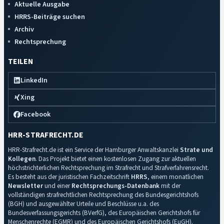
Aktuelle Ausgabe
HRRS-Beiträge suchen
Archiv
Rechtsprechung
TEILEN
LinkedIn
Xing
Facebook
HRR-STRAFRECHT.DE
HRR-Strafrecht.de ist ein Service der Hamburger Anwaltskanzlei
Strate und
Kollegen
. Das Projekt bietet einen kostenlosen Zugang zur aktuellen
höchstrichterlichen Rechtsprechung im Strafrecht und Strafverfahrensrecht.
Es besteht aus der juristischen Fachzeitschrift
HRRS
, einem monatlichen
Newsletter
und einer
Rechtsprechungs-Datenbank
mit der
vollständigen strafrechtlichen Rechtsprechung des Bundesgerichtshofs
(BGH) und ausgewählter Urteile und Beschlüsse u.a. des
Bundesverfassungsgerichts (BVerfG), des Europäischen Gerichtshofs für
Menschenrechte (EGMR) und des Europäischen Gerichtshofs (EuGH).