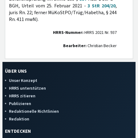
BGH, Urteil vom 25. Februar 2021 -
3 StR 204/20
,
juris Rn. 22; ferner MüKoStPO/Trüg/Habetha, § 244
Rn. 411 mwN).
HRRS-Nummer:
HRRS 2021 Nr. 937
Bearbeiter:
Christian Becker
ÜBER UNS
Unser Konzept
HRRS unterstützen
HRRS zitieren
Publizieren
Redaktionelle Richtlinien
Redaktion
ENTDECKEN