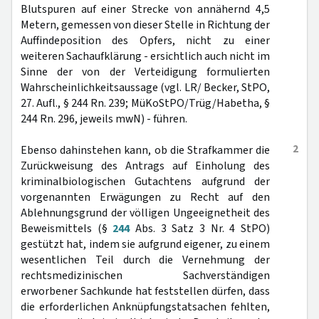
Blutspuren auf einer Strecke von annähernd 4,5
Metern, gemessen von dieser Stelle in Richtung der
Auffindeposition des Opfers, nicht zu einer
weiteren Sachaufklärung - ersichtlich auch nicht im
Sinne der von der Verteidigung formulierten
Wahrscheinlichkeitsaussage (vgl. LR/ Becker, StPO,
27. Aufl., § 244 Rn. 239; MüKoStPO/Trüg/Habetha, §
244 Rn. 296, jeweils mwN) - führen.
2
Ebenso dahinstehen kann, ob die Strafkammer die
Zurückweisung des Antrags auf Einholung des
kriminalbiologischen Gutachtens aufgrund der
vorgenannten Erwägungen zu Recht auf den
Ablehnungsgrund der völligen Ungeeignetheit des
Beweismittels (§
244
Abs. 3 Satz 3 Nr. 4 StPO)
gestützt hat, indem sie aufgrund eigener, zu einem
wesentlichen Teil durch die Vernehmung der
rechtsmedizinischen Sachverständigen
erworbener Sachkunde hat feststellen dürfen, dass
die erforderlichen Anknüpfungstatsachen fehlten,