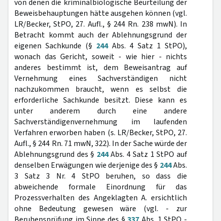
von denen die kriminalbiologische Beurteilung der
Beweisbehauptungen hätte ausgehen können (vgl.
LR/Becker, StPO, 27. Aufl., § 244 Rn. 238 mwN). In
Betracht kommt auch der Ablehnungsgrund der
eigenen Sachkunde (§
244
Abs. 4 Satz 1 StPO),
wonach das Gericht, soweit - wie hier - nichts
anderes bestimmt ist, dem Beweisantrag auf
Vernehmung eines Sachverständigen nicht
nachzukommen braucht, wenn es selbst die
erforderliche Sachkunde besitzt. Diese kann es
unter anderem durch eine andere
Sachverständigenvernehmung im laufenden
Verfahren erworben haben (s. LR/Becker, StPO, 27.
Aufl., § 244 Rn. 71 mwN, 322). In der Sache würde der
Ablehnungsgrund des §
244
Abs. 4 Satz 1 StPO auf
denselben Erwägungen wie derjenige des §
244
Abs.
3 Satz 3 Nr. 4 StPO beruhen, so dass die
abweichende formale Einordnung für das
Prozessverhalten des Angeklagten A. ersichtlich
ohne Bedeutung gewesen wäre (vgl. - zur
Beruhensprüfung im Sinne des §
337
Abs. 1 StPO -