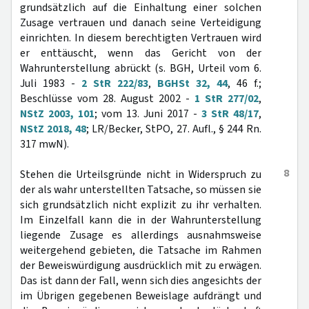
grundsätzlich auf die Einhaltung einer solchen
Zusage vertrauen und danach seine Verteidigung
einrichten. In diesem berechtigten Vertrauen wird
er enttäuscht, wenn das Gericht von der
Wahrunterstellung abrückt (s. BGH, Urteil vom 6.
Juli 1983 -
2 StR 222/83
,
BGHSt 32, 44
, 46 f.;
Beschlüsse vom 28. August 2002 -
1 StR 277/02
,
NStZ 2003, 101
; vom 13. Juni 2017 -
3 StR 48/17
,
NStZ 2018, 48
; LR/Becker, StPO, 27. Aufl., § 244 Rn.
317 mwN).
8
Stehen die Urteilsgründe nicht in Widerspruch zu
der als wahr unterstellten Tatsache, so müssen sie
sich grundsätzlich nicht explizit zu ihr verhalten.
Im Einzelfall kann die in der Wahrunterstellung
liegende Zusage es allerdings ausnahmsweise
weitergehend gebieten, die Tatsache im Rahmen
der Beweiswürdigung ausdrücklich mit zu erwägen.
Das ist dann der Fall, wenn sich dies angesichts der
im Übrigen gegebenen Beweislage aufdrängt und