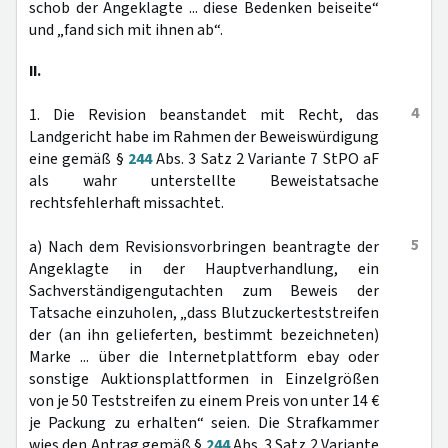
schob der Angeklagte ... diese Bedenken beiseite“
und „fand sich mit ihnen ab“.
II.
4
1. Die Revision beanstandet mit Recht, das
Landgericht habe im Rahmen der Beweiswürdigung
eine gemäß §
244
Abs. 3 Satz 2 Variante 7 StPO aF
als wahr unterstellte Beweistatsache
rechtsfehlerhaft missachtet.
5
a) Nach dem Revisionsvorbringen beantragte der
Angeklagte in der Hauptverhandlung, ein
Sachverständigengutachten zum Beweis der
Tatsache einzuholen, „dass Blutzuckerteststreifen
der (an ihn gelieferten, bestimmt bezeichneten)
Marke ... über die Internetplattform ebay oder
sonstige Auktionsplattformen in Einzelgrößen
von je 50 Teststreifen zu einem Preis von unter 14 €
je Packung zu erhalten“ seien. Die Strafkammer
wies den Antrag gemäß §
244
Abs. 3 Satz 2 Variante