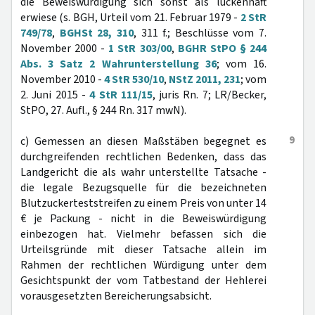
die Beweiswürdigung sich sonst als lückenhaft
erwiese (s. BGH, Urteil vom 21. Februar 1979 -
2 StR
749/78
,
BGHSt 28, 310
, 311 f.; Beschlüsse vom 7.
November 2000 -
1 StR 303/00
,
BGHR StPO § 244
Abs. 3 Satz 2 Wahrunterstellung 36
; vom 16.
November 2010 -
4 StR 530/10
,
NStZ 2011, 231
; vom
2. Juni 2015 -
4 StR 111/15
, juris Rn. 7; LR/Becker,
StPO, 27. Aufl., § 244 Rn. 317 mwN).
9
c) Gemessen an diesen Maßstäben begegnet es
durchgreifenden rechtlichen Bedenken, dass das
Landgericht die als wahr unterstellte Tatsache -
die legale Bezugsquelle für die bezeichneten
Blutzuckerteststreifen zu einem Preis von unter 14
€ je Packung - nicht in die Beweiswürdigung
einbezogen hat. Vielmehr befassen sich die
Urteilsgründe mit dieser Tatsache allein im
Rahmen der rechtlichen Würdigung unter dem
Gesichtspunkt der vom Tatbestand der Hehlerei
vorausgesetzten Bereicherungsabsicht.