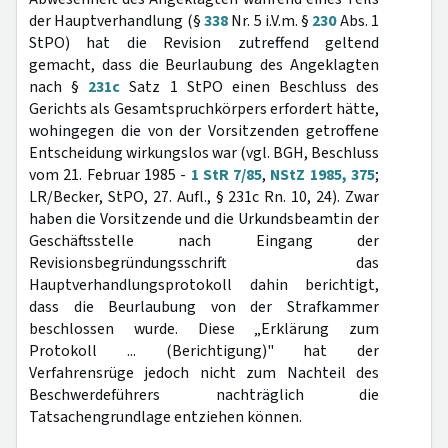
der Hauptverhandlung (§
338
Nr. 5 i.V.m. §
230
Abs. 1
StPO) hat die Revision zutreffend geltend
gemacht, dass die Beurlaubung des Angeklagten
nach §
231c
Satz 1 StPO einen Beschluss des
Gerichts als Gesamtspruchkörpers erfordert hätte,
wohingegen die von der Vorsitzenden getroffene
Entscheidung wirkungslos war (vgl. BGH, Beschluss
vom 21. Februar 1985 -
1 StR 7/85
,
NStZ 1985, 375
;
LR/Becker, StPO, 27. Aufl., § 231c Rn. 10, 24). Zwar
haben die Vorsitzende und die Urkundsbeamtin der
Geschäftsstelle nach Eingang der
Revisionsbegründungsschrift das
Hauptverhandlungsprotokoll dahin berichtigt,
dass die Beurlaubung von der Strafkammer
beschlossen wurde. Diese „Erklärung zum
Protokoll ... (Berichtigung)" hat der
Verfahrensrüge jedoch nicht zum Nachteil des
Beschwerdeführers nachträglich die
Tatsachengrundlage entziehen können.