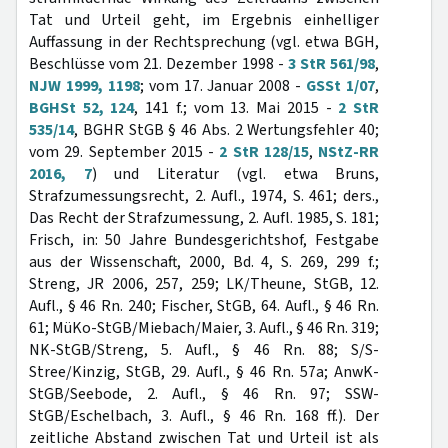
Tat und Urteil geht, im Ergebnis einhelliger
Auffassung in der Rechtsprechung (vgl. etwa BGH,
Beschlüsse vom 21. Dezember 1998 -
3 StR 561/98
,
NJW 1999, 1198
; vom 17. Januar 2008 -
GSSt 1/07
,
BGHSt 52, 124
, 141 f.; vom 13. Mai 2015 -
2 StR
535/14
, BGHR StGB § 46 Abs. 2 Wertungsfehler 40;
vom 29. September 2015 -
2 StR 128/15
,
NStZ-RR
2016, 7
) und Literatur (vgl. etwa Bruns,
Strafzumessungsrecht, 2. Aufl., 1974, S. 461; ders.,
Das Recht der Strafzumessung, 2. Aufl. 1985, S. 181;
Frisch, in: 50 Jahre Bundesgerichtshof, Festgabe
aus der Wissenschaft, 2000, Bd. 4, S. 269, 299 f.;
Streng, JR 2006, 257, 259; LK/Theune, StGB, 12.
Aufl., § 46 Rn. 240; Fischer, StGB, 64. Aufl., § 46 Rn.
61; MüKo-StGB/Miebach/Maier, 3. Aufl., § 46 Rn. 319;
NK-StGB/Streng, 5. Aufl., § 46 Rn. 88; S/S-
Stree/Kinzig, StGB, 29. Aufl., § 46 Rn. 57a; AnwK-
StGB/Seebode, 2. Aufl., § 46 Rn. 97; SSW-
StGB/Eschelbach, 3. Aufl., § 46 Rn. 168 ff.). Der
zeitliche Abstand zwischen Tat und Urteil ist als