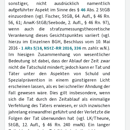
sonstiger, nicht ausdrücklich namentlich
aufgeführter Aspekt im Sinne des §
46
Abs. 2 StGB
einzuordnen (vgl. Fischer, StGB, 64. Aufl., § 46 Rn.
56, 61; AnwK-StGB/Seebode, 2. Aufl., § 46 Rn. 97),
wenn auch die strafzumessungstheoretische
Verankerung dieses Gesichtspunktes variiert (vgl.
hierzu im Einzelnen BGH, Beschluss vom 10. Mai
2016 -
1 ARs 5/16
,
NStZ-RR 2016, 336
m. zahlr. w.N.).
Im hiesigen Zusammenhang von wesentlicher
Bedeutung ist dabei, dass der Ablauf der Zeit zwar
nicht die Tatschuld mindert; jedoch kann er Tat und
Täter unter den Aspekten von Schuld und
Spezialprävention in einem günstigeren Licht
erscheinen lassen, als es bei schneller Ahndung der
Fall gewesen wäre. Dies gilt insbesondere, wenn
sich die Tat durch den Zeitablauf als einmalige
Verfehlung des Täters erwiesen, er sich inzwischen
jahrelang einwandfrei geführt und der Verletzte die
Folgen der Tat überwunden hat (vgl. LK/Theune,
StGB, 12. Aufl., § 46 Rn. 240 mwN). Ein langer