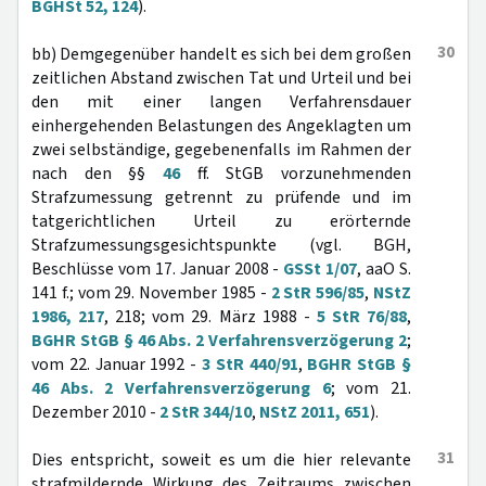
BGHSt 52, 124
).
30
bb) Demgegenüber handelt es sich bei dem großen
zeitlichen Abstand zwischen Tat und Urteil und bei
den mit einer langen Verfahrensdauer
einhergehenden Belastungen des Angeklagten um
zwei selbständige, gegebenenfalls im Rahmen der
nach den §§
46
ff. StGB vorzunehmenden
Strafzumessung getrennt zu prüfende und im
tatgerichtlichen Urteil zu erörternde
Strafzumessungsgesichtspunkte (vgl. BGH,
Beschlüsse vom 17. Januar 2008 -
GSSt 1/07
, aaO S.
141 f.; vom 29. November 1985 -
2 StR 596/85
,
NStZ
1986, 217
, 218; vom 29. März 1988 -
5 StR 76/88
,
BGHR StGB § 46 Abs. 2 Verfahrensverzögerung 2
;
vom 22. Januar 1992 -
3 StR 440/91
,
BGHR StGB §
46 Abs. 2 Verfahrensverzögerung 6
; vom 21.
Dezember 2010 -
2 StR 344/10
,
NStZ 2011, 651
).
31
Dies entspricht, soweit es um die hier relevante
strafmildernde Wirkung des Zeitraums zwischen