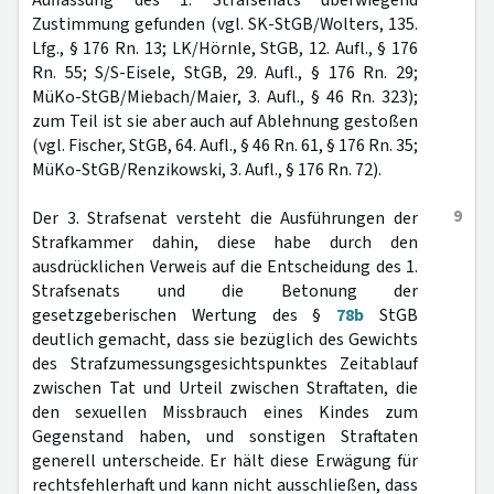
Auffassung des 1. Strafsenats überwiegend
Zustimmung gefunden (vgl. SK-StGB/Wolters, 135.
Lfg., § 176 Rn. 13; LK/Hörnle, StGB, 12. Aufl., § 176
Rn. 55; S/S-Eisele, StGB, 29. Aufl., § 176 Rn. 29;
MüKo-StGB/Miebach/Maier, 3. Aufl., § 46 Rn. 323);
zum Teil ist sie aber auch auf Ablehnung gestoßen
(vgl. Fischer, StGB, 64. Aufl., § 46 Rn. 61, § 176 Rn. 35;
MüKo-StGB/Renzikowski, 3. Aufl., § 176 Rn. 72).
9
Der 3. Strafsenat versteht die Ausführungen der
Strafkammer dahin, diese habe durch den
ausdrücklichen Verweis auf die Entscheidung des 1.
Strafsenats und die Betonung der
gesetzgeberischen Wertung des §
78b
StGB
deutlich gemacht, dass sie bezüglich des Gewichts
des Strafzumessungsgesichtspunktes Zeitablauf
zwischen Tat und Urteil zwischen Straftaten, die
den sexuellen Missbrauch eines Kindes zum
Gegenstand haben, und sonstigen Straftaten
generell unterscheide. Er hält diese Erwägung für
rechtsfehlerhaft und kann nicht ausschließen, dass