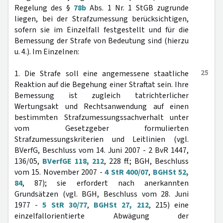
Regelung des §
78b
Abs. 1 Nr. 1 StGB zugrunde
liegen, bei der Strafzumessung berücksichtigen,
sofern sie im Einzelfall festgestellt und für die
Bemessung der Strafe von Bedeutung sind (hierzu
u. 4.). Im Einzelnen:
25
1. Die Strafe soll eine angemessene staatliche
Reaktion auf die Begehung einer Straftat sein. Ihre
Bemessung ist zugleich tatrichterlicher
Wertungsakt und Rechtsanwendung auf einen
bestimmten Strafzumessungssachverhalt unter
vom Gesetzgeber formulierten
Strafzumessungskriterien und Leitlinien (vgl.
BVerfG, Beschluss vom 14. Juni 2007 - 2 BvR 1447,
136/05,
BVerfGE 118, 212
, 228 ff.; BGH, Beschluss
vom 15. November 2007 -
4 StR 400/07
,
BGHSt 52,
84
, 87); sie erfordert nach anerkannten
Grundsätzen (vgl. BGH, Beschluss vom 28. Juni
1977 -
5 StR 30/77
,
BGHSt 27, 212
, 215) eine
einzelfallorientierte Abwägung der