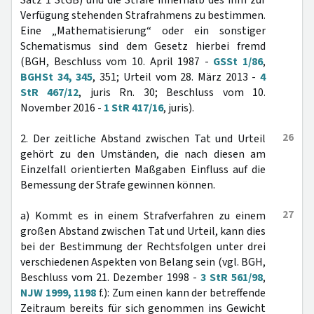
Satz 1 StGB) und die Strafe innerhalb des ihm zur
Verfügung stehenden Strafrahmens zu bestimmen.
Eine „Mathematisierung“ oder ein sonstiger
Schematismus sind dem Gesetz hierbei fremd
(BGH, Beschluss vom 10. April 1987 -
GSSt 1/86
,
BGHSt 34, 345
, 351; Urteil vom 28. März 2013 -
4
StR 467/12
, juris Rn. 30; Beschluss vom 10.
November 2016 -
1 StR 417/16
, juris).
26
2. Der zeitliche Abstand zwischen Tat und Urteil
gehört zu den Umständen, die nach diesen am
Einzelfall orientierten Maßgaben Einfluss auf die
Bemessung der Strafe gewinnen können.
27
a) Kommt es in einem Strafverfahren zu einem
großen Abstand zwischen Tat und Urteil, kann dies
bei der Bestimmung der Rechtsfolgen unter drei
verschiedenen Aspekten von Belang sein (vgl. BGH,
Beschluss vom 21. Dezember 1998 -
3 StR 561/98
,
NJW 1999, 1198
f.): Zum einen kann der betreffende
Zeitraum bereits für sich genommen ins Gewicht