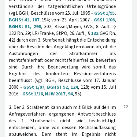
Verständnis der tatgerichtlichen Urteilsgründe
(vgl. BGH, Beschlüsse vom 25. Juli 1995 -
GSSt 1/95
,
BGHSt 41, 187
, 194; vom 23. April 2007 -
GSSt 1/06
,
BGHSt 51, 298
, 302; Kissel/Mayer, GVG, 8. Aufl., §
132 Rn. 29; LR/Franke, StPO, 26. Aufl., §
132
GVG Rn.
42) durch den 3. Strafsenat hängt die Entscheidung
über die Revision des Angeklagten davon ab, ob die
Ausführungen der Strafkammer als
rechtsfehlerhaft oder rechtsfehlerfrei zu bewerten
sind. Durch ihre Beantwortung wird somit das
Ergebnis des konkreten Revisionsverfahrens
beeinflusst (vgl. BGH, Beschlüsse vom 17. Januar
2008 -
GSSt 1/07
,
BGHSt 52, 124
, 128; vom 15. Juli
2016 -
GSSt 1/16
,
NJW 2017, 94
, 95).
22
3. Der 3. Strafsenat kann auch mit Blick auf den im
Anfrageverfahren ergangenen Antwortbeschluss
des 1. Strafsenats nicht wie beabsichtigt
entscheiden, ohne von dessen Rechtsauffassung
abzuweichen. Dem steht im Ergebnis nicht