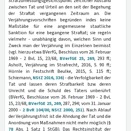
Strafzumessungsgesichtspunkt zeitlicher Abstand
zwischen Tat und Urteil an den seit der Begehung
der Straftat vergangenen Zeitraum an. Die
Verjährungsvorschriften begründen indes keine
Maßstäbe für eine angemessene staatliche
Sanktion für eine begangene Straftat; sie regeln
vielmehr - unabhängig davon, welchen Sinn und
Zweck man der Verjährung im Einzelnen beimisst
(vgl. hierzu etwa BVerfG, Beschluss vom 26. Februar
1969 - 2 BvL 15, 23/68,
BVerfGE 25, 269
, 293 ff.;
Asholt, Verjährung im Strafrecht, 2016, S. 90 ff.;
Hörnle in Festschrift Beulke, 2015, S. 115 ff.;
Schiemann,
NStZ 2016, 336
) - die Verfolgbarkeit der
Tat und lassen deren Strafbarkeit bzw. deren
Unrecht und die Schuld des Täters unberührt
(BVerfG, Beschlüsse vom 26. Februar 1969 - 2 BvL
15, 23/68,
BVerfGE 25, 269
, 287, 294; vom 31. Januar
2000 -
2 BvR 104/00
,
NStZ 2000, 251
). Nach Ablauf
der Verjährungsfrist ist die Ahndung der Tat und die
Anordnung von Maßnahmen nicht mehr möglich (§
78
Abs. 1 Satz 1 StGB). Das Rechtsinstitut der