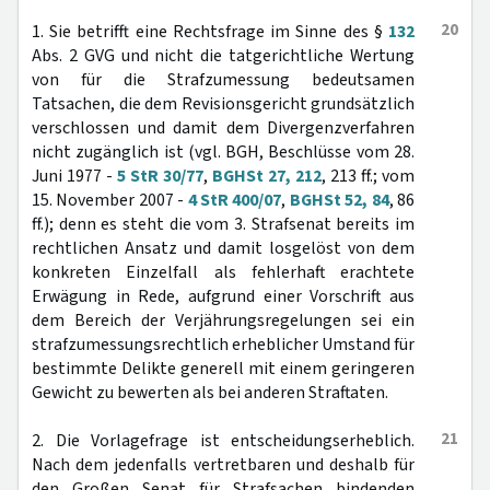
20
1. Sie betrifft eine Rechtsfrage im Sinne des §
132
Abs. 2 GVG und nicht die tatgerichtliche Wertung
von für die Strafzumessung bedeutsamen
Tatsachen, die dem Revisionsgericht grundsätzlich
verschlossen und damit dem Divergenzverfahren
nicht zugänglich ist (vgl. BGH, Beschlüsse vom 28.
Juni 1977 -
5 StR 30/77
,
BGHSt 27, 212
, 213 ff.; vom
15. November 2007 -
4 StR 400/07
,
BGHSt 52, 84
, 86
ff.); denn es steht die vom 3. Strafsenat bereits im
rechtlichen Ansatz und damit losgelöst von dem
konkreten Einzelfall als fehlerhaft erachtete
Erwägung in Rede, aufgrund einer Vorschrift aus
dem Bereich der Verjährungsregelungen sei ein
strafzumessungsrechtlich erheblicher Umstand für
bestimmte Delikte generell mit einem geringeren
Gewicht zu bewerten als bei anderen Straftaten.
21
2. Die Vorlagefrage ist entscheidungserheblich.
Nach dem jedenfalls vertretbaren und deshalb für
den Großen Senat für Strafsachen bindenden