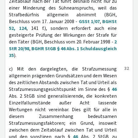
Zeitablauf nach der Tat führt deshalb nicht nur zu
einer Minderung des Sühneanspruchs, weil das
Strafbedürfnis allgemein abnimmt (BGH,
Beschluss vom 17. Januar 2008 -
GSSt 1/07
,
BGHSt
52, 124
, 141 f.), sondern erfordert auch eine
gesteigerte Prüfung der Wirkungen der Strafe für
den Täter (BGH, Beschluss vom 20. Februar 1998 -
2
StR 20/98
,
BGHR StGB § 46 Abs. 1 Schuldausgleich
35
).
32
c) Mit den dargelegten, die Strafzumessung
allgemein prägenden Grundsätzen und dem Wesen
des zeitlichen Abstands zwischen Tat und Urteil als
Strafzumessungsgesichtspunkt im Sinne des §
46
Abs. 2 StGB sind generalisierende, die konkreten
Einzelfallumstände außer Acht lassende
Wertungen nicht vereinbar. Dies gilt für alle in
diesem Zusammenhang bedeutsamen
Strafzumessungsfaktoren; ein Grund, insoweit
zwischen dem Zeitablauf zwischen Tat und Urteil
und den sonstigen nach §
46
Abs. 2 StGB zu