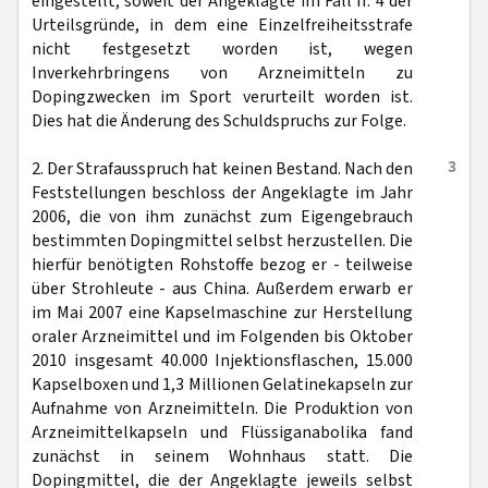
eingestellt, soweit der Angeklagte im Fall II. 4 der
Urteilsgründe, in dem eine Einzelfreiheitsstrafe
nicht festgesetzt worden ist, wegen
Inverkehrbringens von Arzneimitteln zu
Dopingzwecken im Sport verurteilt worden ist.
Dies hat die Änderung des Schuldspruchs zur Folge.
3
2. Der Strafausspruch hat keinen Bestand. Nach den
Feststellungen beschloss der Angeklagte im Jahr
2006, die von ihm zunächst zum Eigengebrauch
bestimmten Dopingmittel selbst herzustellen. Die
hierfür benötigten Rohstoffe bezog er - teilweise
über Strohleute - aus China. Außerdem erwarb er
im Mai 2007 eine Kapselmaschine zur Herstellung
oraler Arzneimittel und im Folgenden bis Oktober
2010 insgesamt 40.000 Injektionsflaschen, 15.000
Kapselboxen und 1,3 Millionen Gelatinekapseln zur
Aufnahme von Arzneimitteln. Die Produktion von
Arzneimittelkapseln und Flüssiganabolika fand
zunächst in seinem Wohnhaus statt. Die
Dopingmittel, die der Angeklagte jeweils selbst