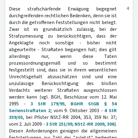
4
Diese strafschärfende Erwägung begegnet
durchgreifenden rechtlichen Bedenken, denn sie ist
durch die getroffenen Feststellungen nicht belegt.
Zwar ist es grundsätzlich zulässig, bei der
Strafzumessung zu berücksichtigen, dass der
Angeklagte noch sonstige - bisher nicht
abgeurteilte - Straftaten begangen hat; dies gilt
allerdings nur, wenn diese Taten
prozessordnungsgemäß und so bestimmt
festgestellt sind, dass sie in ihrem wesentlichen
Unrechtsgehalt abzuschätzen sind und eine
unzulässige Berücksichtigung des bloßen
Verdachts weiterer Straftaten ausgeschlossen
werden kann (vgl. BGH, Beschlüsse vom 12. Mai
1995 -
3 StR 179/95
,
BGHR StGB § 54
Serienstraftaten 2
; vom 9. Oktober 2003 -
4 StR
359/03
, bei Pfister NStZ-RR 2004, 353, 359 Nr. 37;
vom 2. Juli 2009 -
3 StR 251/09
,
NStZ-RR 2009, 306
).
Diesen Anforderungen genügen die allgemeinen
Feststellungen zur Zahl der "zuletzt" bedienten