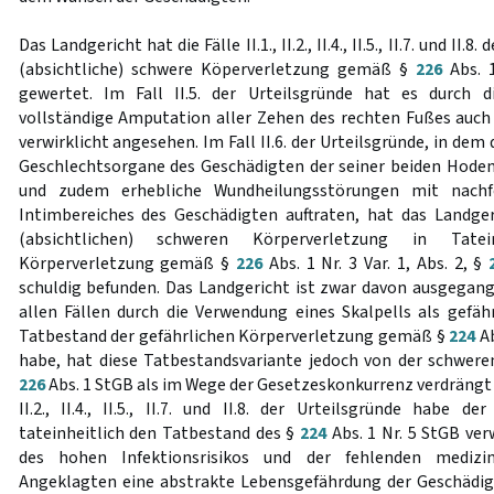
Das Landgericht hat die Fälle II.1., II.2., II.4., II.5., II.7. und II.
(absichtliche) schwere Köperverletzung gemäß §
226
Abs. 1
gewertet. Im Fall II.5. der Urteilsgründe hat es durch d
vollständige Amputation aller Zehen des rechten Fußes auc
verwirklicht angesehen. Im Fall II.6. der Urteilsgründe, in de
Geschlechtsorgane des Geschädigten der seiner beiden Hoden
und zudem erhebliche Wundheilungsstörungen mit nachf
Intimbereiches des Geschädigten auftraten, hat das Landge
(absichtlichen) schweren Körperverletzung in Tatei
Körperverletzung gemäß §
226
Abs. 1 Nr. 3 Var. 1, Abs. 2, §
schuldig befunden. Das Landgericht ist zwar davon ausgegang
allen Fällen durch die Verwendung eines Skalpells als gefä
Tatbestand der gefährlichen Körperverletzung gemäß §
224
Ab
habe, hat diese Tatbestandsvariante jedoch von der schwer
226
Abs. 1 StGB als im Wege der Gesetzeskonkurrenz verdrängt er
II.2., II.4., II.5., II.7. und II.8. der Urteilsgründe habe 
tateinheitlich den Tatbestand des §
224
Abs. 1 Nr. 5 StGB ver
des hohen Infektionsrisikos und der fehlenden medizin
Angeklagten eine abstrakte Lebensgefährdung der Geschädig