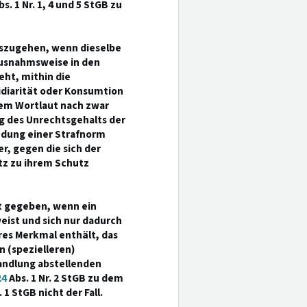
s. 1 Nr. 1, 4 und 5 StGB zu
auszugehen, wenn dieselbe
ausnahmsweise in den
eht, mithin die
idiarität oder Konsumtion
dem Wortlaut nach zwar
ng des Unrechtsgehalts der
wendung einer Strafnorm
r, gegen die sich der
etz zu ihrem Schutz
st gegeben, wenn ein
eist und sich nur dadurch
res Merkmal enthält, das
 (spezielleren)
handlung abstellenden
24
Abs. 1 Nr. 2 StGB zu dem
 1 StGB nicht der Fall.