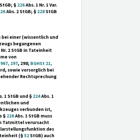
5 StGB; §
226
Abs. 1 Nr. 1 Var.
226
Abs. 2 StGB; §
228
StGB
 bei einer (wissentlich und
rkzeugs begangenen
 Nr. 2 StGB in Tateinheit
ahme von
967, 297
, 298;
BGHSt 21,
rd, sowie vorsorglich bei
stehender Rechtsprechung
. 1 StGB und §
224
Abs. 1
entlichen und
erkzeuges verbunden ist,
s §
226
Abs. 1 StGB muss
n Tatmittel verursacht
Klarstellungsfunktion des
teinheit (§
52
StGB) auch