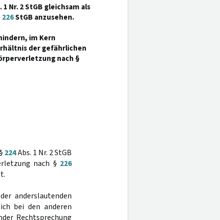
 1 Nr. 2 StGB gleichsam als
§
226
StGB anzusehen.
hindern, im Kern
rhältnis der gefährlichen
Körperverletzung nach §
 §
224
Abs. 1 Nr. 2 StGB
verletzung nach §
226
t.
 der anderslautenden
lich bei den anderen
nder Rechtsprechung