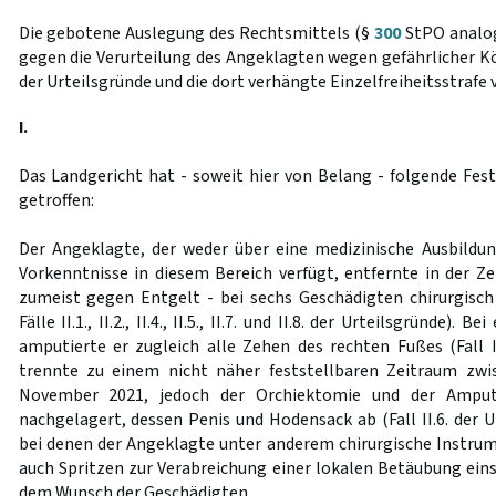
Die gebotene Auslegung des Rechtsmittels (§
300
StPO analog)
gegen die Verurteilung des Angeklagten wegen gefährlicher Kör
der Urteilsgründe und die dort verhängte Einzelfreiheitsstrafe 
I.
Das Landgericht hat - soweit hier von Belang - folgende Fe
getroffen:
Der Angeklagte, der weder über eine medizinische Ausbildu
Vorkenntnisse in diesem Bereich verfügt, entfernte in der Ze
zumeist gegen Entgelt - bei sechs Geschädigten chirurgisc
Fälle II.1., II.2., II.4., II.5., II.7. und II.8. der Urteilsgründe).
amputierte er zugleich alle Zehen des rechten Fußes (Fall II
trennte zu einem nicht näher feststellbaren Zeitraum zw
November 2021, jedoch der Orchiektomie und der Amputa
nachgelagert, dessen Penis und Hodensack ab (Fall II.6. der Ur
bei denen der Angeklagte unter anderem chirurgische Instrume
auch Spritzen zur Verabreichung einer lokalen Betäubung eins
dem Wunsch der Geschädigten.