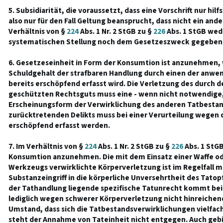
5. Subsidiarität, die voraussetzt, dass eine Vorschrift nur hil
also nur für den Fall Geltung beansprucht, dass nicht ein ander
Verhältnis von §
224
Abs. 1 Nr. 2 StGB zu §
226
Abs. 1 StGB wed
systematischen Stellung noch dem Gesetzeszweck gegeben
6. Gesetzeseinheit in Form der Konsumtion ist anzunehmen,
Schuldgehalt der strafbaren Handlung durch einen der anwe
bereits erschöpfend erfasst wird. Die Verletzung des durch 
geschützten Rechtsguts muss eine - wenn nicht notwendige,
Erscheinungsform der Verwirklichung des anderen Tatbestand
zurücktretenden Delikts muss bei einer Verurteilung wegen 
erschöpfend erfasst werden.
7. Im Verhältnis von §
224
Abs. 1 Nr. 2 StGB zu §
226
Abs. 1 StGB 
Konsumtion anzunehmen. Die mit dem Einsatz einer Waffe od
Werkzeugs verwirklichte Körperverletzung ist im Regelfall 
Substanzeingriff in die körperliche Unversehrtheit des Tatop
der Tathandlung liegende spezifische Tatunrecht kommt bei 
lediglich wegen schwerer Körperverletzung nicht hinreichend
Umstand, dass sich die Tatbestandsverwirklichungen vielfa
steht der Annahme von Tateinheit nicht entgegen. Auch gebi