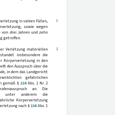
1
rletzung in sieben Fällen,
erverletzung, sowie wegen
e von drei Jahren und zehn
g getroffen.
2
der Verletzung materiellen
nstandet insbesondere die
er Körperverletzung in den
d greift den Ausspruch über die
ünde, in dem das Landgericht
irklichten gefährlichen
och gemäß §
224
Abs. 1 Nr. 2
afenausspruch an. Die
ng unter anderem die
fährliche Körperverletzung
verletzung nach §
226
Abs. 1