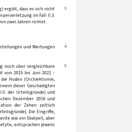
3
 ergibt, dass es sich nicht
perverletzung im Fall II.3.
von zwei Jahren richtet.
4
ststellungen und Wertungen
5
ng noch über vergleichbare
it von 2015 bis Juni 2021 -
h die Hoden (Orchiektomie,
 Bei einem dieser Geschädigten
.5. der Urteilsgründe) und
ischen Dezember 2016 und
tion der Zehen zeitlich
teilsgründe). Die Eingriffe,
nte wie ein Skalpell, aber
etzte, entsprachen jeweils