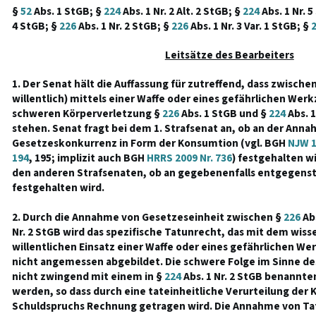
§
52
Abs. 1 StGB; §
224
Abs. 1 Nr. 2 Alt. 2 StGB; §
224
Abs. 1 Nr. 
4 StGB; §
226
Abs. 1 Nr. 2 StGB; §
226
Abs. 1 Nr. 3 Var. 1 StGB; §
Leitsätze des Bearbeiters
1. Der Senat hält die Auffassung für zutreffend, dass zwischen
willentlich) mittels einer Waffe oder eines gefährlichen We
schweren Körperverletzung §
226
Abs. 1 StGB und §
224
Abs. 1
stehen. Senat fragt bei dem 1. Strafsenat an, ob an der Ann
Gesetzeskonkurrenz in Form der Konsumtion (vgl. BGH
NJW 1
194
, 195; implizit auch BGH
HRRS 2009 Nr. 736
) festgehalten wi
den anderen Strafsenaten, ob an gegebenenfalls entgegen
festgehalten wird.
2. Durch die Annahme von Gesetzeseinheit zwischen §
226
Abs
Nr. 2 StGB wird das spezifische Tatunrecht, das mit dem wiss
willentlichen Einsatz einer Waffe oder eines gefährlichen W
nicht angemessen abgebildet. Die schwere Folge im Sinne de
nicht zwingend mit einem in §
224
Abs. 1 Nr. 2 StGB benannte
werden, so dass durch eine tateinheitliche Verurteilung der 
Schuldspruchs Rechnung getragen wird. Die Annahme von Ta