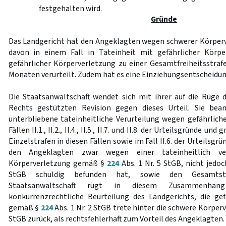
festgehalten wird.
Gründe
Das Landgericht hat den Angeklagten wegen schwerer Körperve
davon in einem Fall in Tateinheit mit gefährlicher Körp
gefährlicher Körperverletzung zu einer Gesamtfreiheitsstraf
Monaten verurteilt. Zudem hat es eine Einziehungsentscheidun
Die Staatsanwaltschaft wendet sich mit ihrer auf die Rüge 
Rechts gestützten Revision gegen dieses Urteil. Sie bea
unterbliebene tateinheitliche Verurteilung wegen gefährlich
Fällen II.1., II.2., II.4., II.5., II.7. und II.8. der Urteilsgründe un
Einzelstrafen in diesen Fällen sowie im Fall II.6. der Urteilsgr
den Angeklagten zwar wegen einer tateinheitlich verw
Körperverletzung gemäß §
224
Abs. 1 Nr. 5 StGB, nicht jed
StGB schuldig befunden hat, sowie den Gesamtstr
Staatsanwaltschaft rügt in diesem Zusammenha
konkurrenzrechtliche Beurteilung des Landgerichts, die ge
gemäß §
224
Abs. 1 Nr. 2 StGB trete hinter die schwere Körper
StGB zurück, als rechtsfehlerhaft zum Vorteil des Angeklagten.