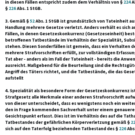
in diesen Fällen entspricht zudem dem Verhältnis von §
224
Ab
§
226
Abs. 1 StGB.
3. Gemäß §
52
Abs. 1 StGB ist grundsätzlich von Tateinheit 
Handlung mehrere Gesetze verletzt. Anders verhält es sich 
Fällen, in denen Gesetzeskonkurrenz (Gesetzeseinheit) best
betroffenen Tatbestände im Verhältnis der Spezialität, Subs
stehen. Diesen Sonderfällen ist gemein, dass ein Verhalten 
mehrere Strafvorschriften erfüllt, zur vollständigen Erfassu
Tat aber - anders als im Fall der Tateinheit - bereits die An
ausreicht. Maßgebend für die Beurteilung sind die Rechtsgüte
Angriff des Täters richtet, und die Tatbestände, die das Ges
aufstellt
4. Spezialität als besondere Form der Gesetzeskonkurrenz i
Strafgesetz alle Merkmale einer anderen Strafvorschrift aufw
von dieser unterscheidet, dass es wenigstens noch ein weite
den in Frage kommenden Sachverhalt unter einem genaueren
Gesichtspunkt erfasst. Dies ist im Verhältnis des auf die Tat
Tatbestandes der gefährlichen Körperverletzung gemäß §
2
sich auf den Taterfolg beziehenden Tatbestand des §
226
Abs.