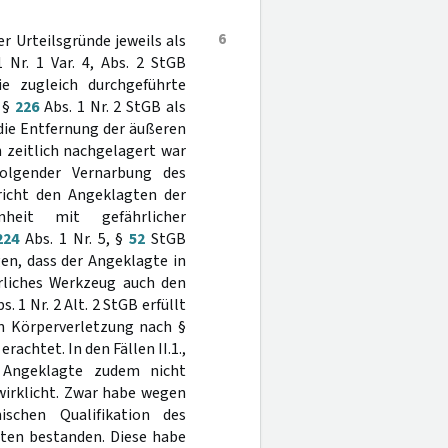
6
8. der Urteilsgründe jeweils als
 Nr. 1 Var. 4, Abs. 2 StGB
ie zugleich durchgeführte
h §
226
Abs. 1 Nr. 2 StGB als
m die Entfernung der äußeren
 zeitlich nachgelagert war
olgender Vernarbung des
richt den Angeklagten der
nheit mit gefährlicher
224
Abs. 1 Nr. 5, §
52
StGB
en, dass der Angeklagte in
hrliches Werkzeug auch den
s. 1 Nr. 2 Alt. 2 StGB erfüllt
en Körperverletzung nach §
achtet. In den Fällen II.1.,
der Angeklagte zudem nicht
wirklicht. Zwar habe wegen
ischen Qualifikation des
ten bestanden. Diese habe