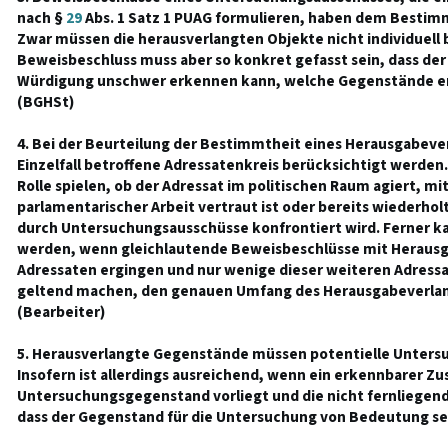
nach §
29
Abs. 1 Satz 1 PUAG formulieren, haben dem Bestim
Zwar müssen die herausverlangten Objekte nicht individuell
Beweisbeschluss muss aber so konkret gefasst sein, dass der
Würdigung unschwer erkennen kann, welche Gegenstände er
(BGHSt)
4. Bei der Beurteilung der Bestimmtheit eines Herausgabeve
Einzelfall betroffene Adressatenkreis berücksichtigt werden.
Rolle spielen, ob der Adressat im politischen Raum agiert, m
parlamentarischer Arbeit vertraut ist oder bereits wiederh
durch Untersuchungsausschüsse konfrontiert wird. Ferner k
werden, wenn gleichlautende Beweisbeschlüsse mit Heraus
Adressaten ergingen und nur wenige dieser weiteren Adress
geltend machen, den genauen Umfang des Herausgabeverlan
(Bearbeiter)
5. Herausverlangte Gegenstände müssen potentielle Unters
Insofern ist allerdings ausreichend, wenn ein erkennbarer
Untersuchungsgegenstand vorliegt und die nicht fernliegend
dass der Gegenstand für die Untersuchung von Bedeutung sei