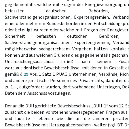
gegebenenfalls welche mit Fragen der Energieversorgung un
befassten deutschen Behörden, Forschu
Sachverständigenorganisationen, Expertengremien, Verbä
einer oder mehreren Bundesbehörden in den Entscheidungspr
oder beteiligt wurden oder welche mit Fragen der Energieve
Sicherheit befassten deutschen Behörden, Fors
Sachverständigenorganisationen, Expertengremien, Verbä
möglicherweise sachgerechtem Vorgehen hätten kontaktie
können und aus welchen Gründen dies gegebenenfalls geschah o
Untersuchungsausschuss erließ nach seinem Zus
wortlautidentische Beweisbeschlüsse, mit denen in Gestalt 
gemäß §
29
Abs. 1 Satz 1 PUAG Unternehmen, Verbände, Nich
und andere juristische Personen des Privatrechts, darunter di
zu 1. -, aufgefordert wurden, dort vorhandene Unterlagen, D
Daten dem Ausschuss vorzulegen.
Der an die DUH gerichtete Beweisbeschluss „DUH-1“ vom 12. 
zunächst die beiden vorstehend wiedergegebenen Fragen aus
und lautete - ebenso wie die an die anderen privaten
Beweisbeschlüsse mit Herausgabeersuchen - weiter (vgl. BT-Druck