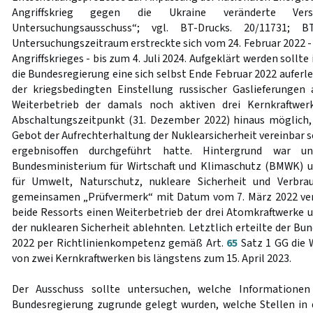
Angriffskrieg gegen die Ukraine veränderte Ver
Untersuchungsausschuss“; vgl. BT-Drucks. 20/11731; BT
Untersuchungszeitraum erstreckte sich vom 24. Februar 2022 -
Angriffskrieges - bis zum 4. Juli 2024. Aufgeklärt werden sollt
die Bundesregierung eine sich selbst Ende Februar 2022 auferl
der kriegsbedingten Einstellung russischer Gaslieferungen
Weiterbetrieb der damals noch aktiven drei Kernkraftwer
Abschaltungszeitpunkt (31. Dezember 2022) hinaus möglich
Gebot der Aufrechterhaltung der Nuklearsicherheit vereinbar
ergebnisoffen durchgeführt hatte. Hintergrund war u
Bundesministerium für Wirtschaft und Klimaschutz (BMWK) 
für Umwelt, Naturschutz, nukleare Sicherheit und Verbra
gemeinsamen „Prüfvermerk“ mit Datum vom 7. März 2022 verö
beide Ressorts einen Weiterbetrieb der drei Atomkraftwerke
der nuklearen Sicherheit ablehnten. Letztlich erteilte der B
2022 per Richtlinienkompetenz gemäß Art.
65
Satz 1 GG die 
von zwei Kernkraftwerken bis längstens zum 15. April 2023.
Der Ausschuss sollte untersuchen, welche Informatione
Bundesregierung zugrunde gelegt wurden, welche Stellen in