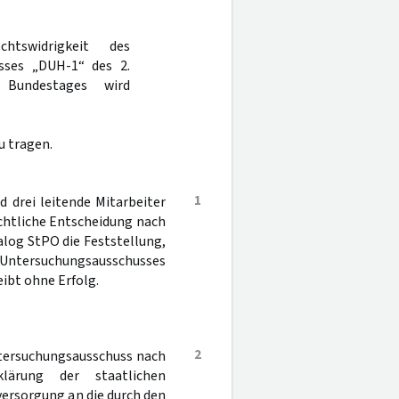
tswidrigkeit des
sses „DUH-1“ des 2.
 Bundestages wird
u tragen.
1
d drei leitende Mitarbeiter
chtliche Entscheidung nach
alog StPO die Feststellung,
. Untersuchungsausschusses
ibt ohne Erfolg.
2
ntersuchungsausschuss nach
rung der staatlichen
ersorgung an die durch den