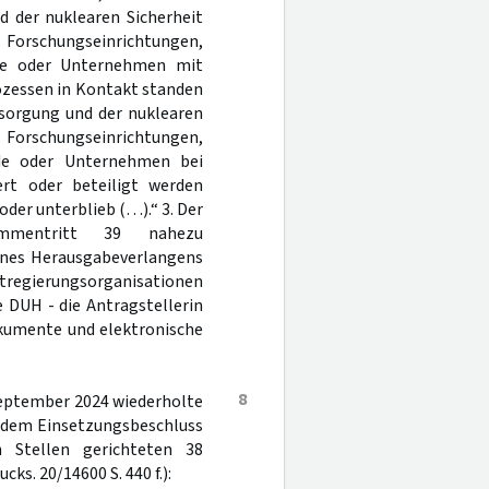
d der nuklearen Sicherheit
ngseinrichtungen,
nde oder Unternehmen mit
ozessen in Kontakt standen
rsorgung und der nuklearen
chungseinrichtungen,
nde oder Unternehmen bei
rt oder beteiligt werden
der unterblieb (…).“ 3. Der
ammentritt 39 nahezu
eines Herausgabeverlangens
tregierungsorganisationen
e DUH - die Antragstellerin
okumente und elektronische
8
September 2024 wiederholte
 dem Einsetzungsbeschluss
 Stellen gerichteten 38
s. 20/14600 S. 440 f.):