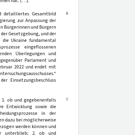
men hat. (…).
6
 detailliertes Gesamtbild
egierung zur Anpassung der
on Bürgerinnen und Bürgern
 der Gesetzgebung, und der
n die Ukraine fundamental
rozesse eingeflossenen
tenden Überlegungen und
 gegenüber Parlament und
Februar 2022 und endet mit
Untersuchungsausschusses.“
 der Einsetzungsbeschluss
:
7
, 1. ob und gegebenenfalls
re Entwicklung sowie die
heidungsprozesse in der
en dazu bei möglicherweise
bezogen werden können und
r unterblieb; 2. ob und