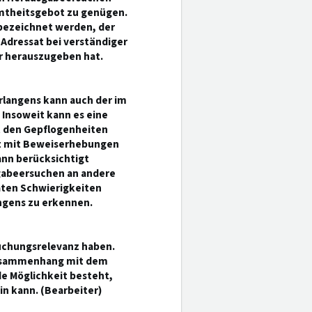
mtheitsgebot zu genügen.
 bezeichnet werden, der
 Adressat bei verständiger
 herauszugeben hat.
rlangens kann auch der im
 Insoweit kann es eine
it den Gepflogenheiten
olt mit Beweiserhebungen
ann berücksichtigt
gabeersuchen an andere
aten Schwierigkeiten
gens zu erkennen.
uchungsrelevanz haben.
 Zusammenhang mit dem
e Möglichkeit besteht,
n kann. (Bearbeiter)