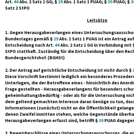
Art.
44
Abs. 2 Satz 1 GG; §
29
Abs. 1 Satz 1 PUAG; §
30
PUAG; §
3
Satz 2 StPO
Leitsätze
1. Gegen Herausgabeverlangen eines Untersuchungsausschu
Bundestages gemäß §
29
Abs. 1 Satz 1 PUAG ist ein Antrag auf
Entscheidung nach Art.
44
Abs. 2 Satz 1 GG in Verbindung mit §
StPO statthaft. Zuständig für die Entscheidung über den Rech
Bundesgerichtshof. (BGHSt)
2. Der Antrag auf gerichtliche Entscheidung ist nicht durch §
Diese Vorschrift bestimmt lediglich ein besonderes Prozede
Unterlagen, die der Betroffene eines - hinsichtlich des Anord
Frage gestellten - Herausgabeverlangens für besonders schu
geheimhaltungsbedürftig - oder als für die Untersuchung ni
dem geltend gemachten Interesse daran Genüge zu tun, dass
Informationen (zunächst) nicht an die Öffentlichkeit gelangen
denen Zweifel inmitten stehen, welche Gegenstände überh
Herausgabeverlangen erfasst sind, betrifft §
30
PUAG dagegen 
3. Beweisbeschlüsse eines Untersuchungsausschusses, die 