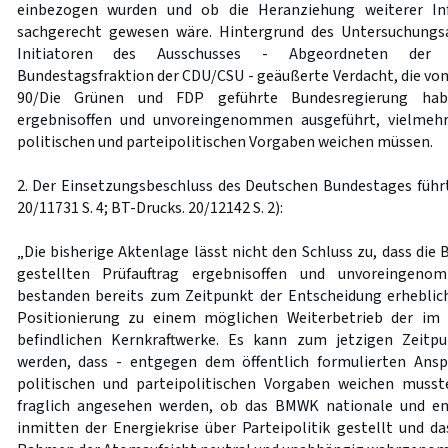
einbezogen wurden und ob die Heranziehung weiterer In
sachgerecht gewesen wäre. Hintergrund des Untersuchungs
Initiatoren des Ausschusses - Abgeordneten der d
Bundestagsfraktion der CDU/CSU - geäußerte Verdacht, die von
90/Die Grünen und FDP geführte Bundesregierung habe
ergebnisoffen und unvoreingenommen ausgeführt, vielmehr
politischen und parteipolitischen Vorgaben weichen müssen.
2. Der Einsetzungsbeschluss des Deutschen Bundestages führt
20/11731 S. 4; BT-Drucks. 20/12142 S. 2):
„Die bisherige Aktenlage lässt nicht den Schluss zu, dass die
gestellten Prüfauftrag ergebnisoffen und unvoreingeno
bestanden bereits zum Zeitpunkt der Entscheidung erheblich
Positionierung zu einem möglichen Weiterbetrieb der i
befindlichen Kernkraftwerke. Es kann zum jetzigen Zeitp
werden, dass - entgegen dem öffentlich formulierten Anspr
politischen und parteipolitischen Vorgaben weichen muss
fraglich angesehen werden, ob das BMWK nationale und ene
inmitten der Energiekrise über Parteipolitik gestellt und 