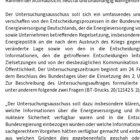
Rahmen der Atomaufsicht neutral und unabhängig wahrgenom
Der Untersuchungsausschuss soll sich ein umfassendes und
verschaffen von den Entscheidungsprozessen in der Bundesr
Energieversorgung Deutschlands, der die Energieversorgung v
sowie Unternehmen betreffenden Regelsetzung, insbesondere
Energiepolitik an die nach dem Ausbruch des Kriegs gege
veränderte Lage sowie von den in die Entscheidungsp
Informationen, den die getroffenen Entscheidungen lei
Zielsetzungen und von der diesbezüglichen Kommunikation
Öffentlichkeit. Der Untersuchungszeitraum beginnt am 24. 
dem Beschluss des Bundestages über die Einsetzung des 2. 
Zur Beschreibung des Untersuchungsauftrages formulierte
unter anderem folgende zwei Fragen (BT-Drucks. 20/12142 S. 2)
„Der Untersuchungsausschuss soll dazu insbesondere klären
welche Informationen über die Energieversorgung und ih
nukleare Sicherheit verfügbar waren und in die Entsc
Bundesregierung einbezogen wurden oder welche Information
sachgerechtem Vorgehen hätten verfügbar gemacht und ein
aus welchen Gründen dies gegebenenfalls geschah ode