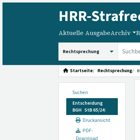
HRR
-Strafre
Aktuelle Ausgabe
Archiv
R
HRRS durchsuchen
Startseite
Rechtsprechung
B
Suchen
Entscheidung
BGH StB 65/24:
Druckansicht
PDF-
Download