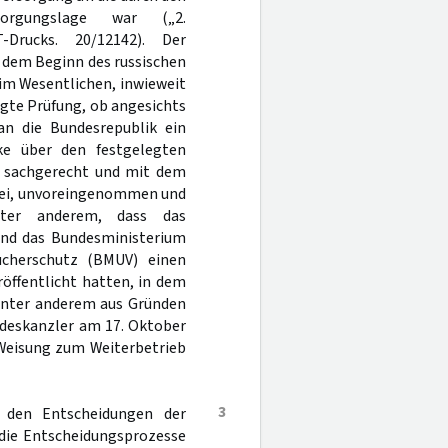
sorgungslage war („2.
-Drucks. 20/12142). Der
 dem Beginn des russischen
e im Wesentlichen, inwieweit
egte Prüfung, ob angesichts
 an die Bundesrepublik ein
ke über den festgelegten
, sachgerecht und mit dem
 sei, unvoreingenommen und
nter anderem, dass das
und das Bundesministerium
ucherschutz (BMUV) einen
ffentlicht hatten, in dem
 unter anderem aus Gründen
undeskanzler am 17. Oktober
Weisung zum Weiterbetrieb
3
n den Entscheidungen der
 die Entscheidungsprozesse