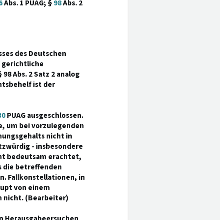
6
Abs. 1 PUAG; §
98
Abs. 2
sses des Deutschen
 gerichtliche
 98 Abs. 2 Satz 2 analog
tsbehelf ist der
30
PUAG ausgeschlossen.
re, um bei vorzulegenden
nungsgehalts nicht in
tzwürdig - insbesondere
cht bedeutsam erachtet,
 die betreffenden
. Fallkonstellationen, in
aupt von einem
nicht. (Bearbeiter)
ein Herausgabeersuchen