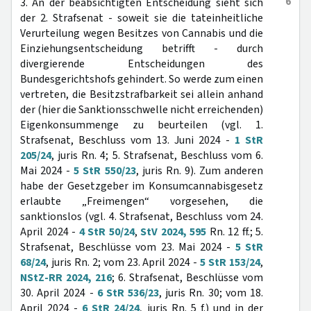
6
3. An der beabsichtigten Entscheidung sieht sich
der 2. Strafsenat - soweit sie die tateinheitliche
Verurteilung wegen Besitzes von Cannabis und die
Einziehungsentscheidung betrifft - durch
divergierende Entscheidungen des
Bundesgerichtshofs gehindert. So werde zum einen
vertreten, die Besitzstrafbarkeit sei allein anhand
der (hier die Sanktionsschwelle nicht erreichenden)
Eigenkonsummenge zu beurteilen (vgl. 1.
Strafsenat, Beschluss vom 13. Juni 2024 -
1 StR
205/24
, juris Rn. 4; 5. Strafsenat, Beschluss vom 6.
Mai 2024 -
5 StR 550/23
, juris Rn. 9). Zum anderen
habe der Gesetzgeber im Konsumcannabisgesetz
erlaubte „Freimengen“ vorgesehen, die
sanktionslos (vgl. 4. Strafsenat, Beschluss vom 24.
April 2024 -
4 StR 50/24
,
StV 2024, 595
Rn. 12 ff.; 5.
Strafsenat, Beschlüsse vom 23. Mai 2024 -
5 StR
68/24
, juris Rn. 2; vom 23. April 2024 -
5 StR 153/24
,
NStZ-RR 2024, 216
; 6. Strafsenat, Beschlüsse vom
30. April 2024 -
6 StR 536/23
, juris Rn. 30; vom 18.
April 2024 -
6 StR 24/24
, juris Rn. 5 f.) und in der