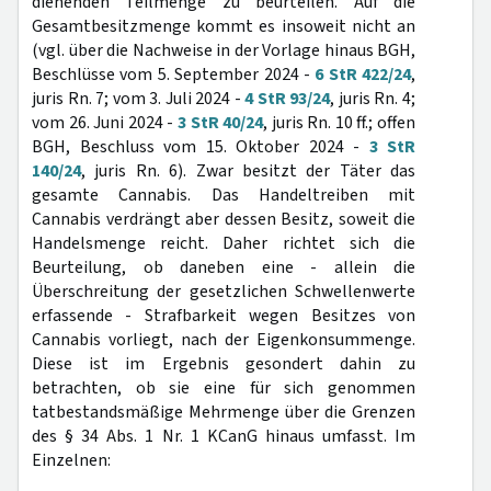
dienenden Teilmenge zu beurteilen. Auf die
Gesamtbesitzmenge kommt es insoweit nicht an
(vgl. über die Nachweise in der Vorlage hinaus BGH,
Beschlüsse vom 5. September 2024 -
6 StR 422/24
,
juris Rn. 7; vom 3. Juli 2024 -
4 StR 93/24
, juris Rn. 4;
vom 26. Juni 2024 -
3 StR 40/24
, juris Rn. 10 ff.; offen
BGH, Beschluss vom 15. Oktober 2024 -
3 StR
140/24
, juris Rn. 6). Zwar besitzt der Täter das
gesamte Cannabis. Das Handeltreiben mit
Cannabis verdrängt aber dessen Besitz, soweit die
Handelsmenge reicht. Daher richtet sich die
Beurteilung, ob daneben eine - allein die
Überschreitung der gesetzlichen Schwellenwerte
erfassende - Strafbarkeit wegen Besitzes von
Cannabis vorliegt, nach der Eigenkonsummenge.
Diese ist im Ergebnis gesondert dahin zu
betrachten, ob sie eine für sich genommen
tatbestandsmäßige Mehrmenge über die Grenzen
des § 34 Abs. 1 Nr. 1 KCanG hinaus umfasst. Im
Einzelnen: