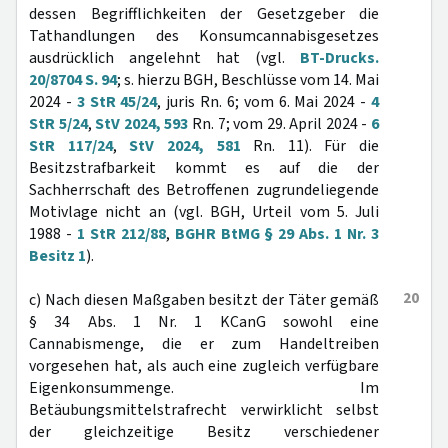
dessen Begrifflichkeiten der Gesetzgeber die
Tathandlungen des Konsumcannabisgesetzes
ausdrücklich angelehnt hat (vgl.
BT-Drucks.
20/8704 S. 94
; s. hierzu BGH, Beschlüsse vom 14. Mai
2024 -
3 StR 45/24
, juris Rn. 6; vom 6. Mai 2024 -
4
StR 5/24
,
StV 2024, 593
Rn. 7; vom 29. April 2024 -
6
StR 117/24
,
StV 2024, 581
Rn. 11). Für die
Besitzstrafbarkeit kommt es auf die der
Sachherrschaft des Betroffenen zugrundeliegende
Motivlage nicht an (vgl. BGH, Urteil vom 5. Juli
1988 -
1 StR 212/88
,
BGHR BtMG § 29 Abs. 1 Nr. 3
Besitz 1
).
20
c) Nach diesen Maßgaben besitzt der Täter gemäß
§ 34 Abs. 1 Nr. 1 KCanG sowohl eine
Cannabismenge, die er zum Handeltreiben
vorgesehen hat, als auch eine zugleich verfügbare
Eigenkonsummenge. Im
Betäubungsmittelstrafrecht verwirklicht selbst
der gleichzeitige Besitz verschiedener