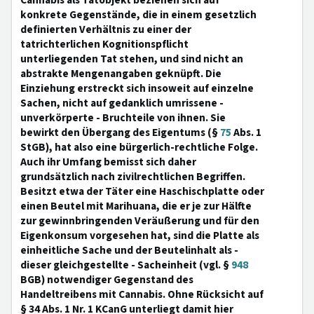
Cannabis als Tatobjekt beziehen sich auf
konkrete Gegenstände, die in einem gesetzlich
definierten Verhältnis zu einer der
tatrichterlichen Kognitionspflicht
unterliegenden Tat stehen, und sind nicht an
abstrakte Mengenangaben geknüpft. Die
Einziehung erstreckt sich insoweit auf einzelne
Sachen, nicht auf gedanklich umrissene -
unverkörperte - Bruchteile von ihnen. Sie
bewirkt den Übergang des Eigentums (§
75
Abs. 1
StGB), hat also eine bürgerlich-rechtliche Folge.
Auch ihr Umfang bemisst sich daher
grundsätzlich nach zivilrechtlichen Begriffen.
Besitzt etwa der Täter eine Haschischplatte oder
einen Beutel mit Marihuana, die er je zur Hälfte
zur gewinnbringenden Veräußerung und für den
Eigenkonsum vorgesehen hat, sind die Platte als
einheitliche Sache und der Beutelinhalt als -
dieser gleichgestellte - Sacheinheit (vgl. §
948
BGB) notwendiger Gegenstand des
Handeltreibens mit Cannabis. Ohne Rücksicht auf
§ 34 Abs. 1 Nr. 1 KCanG unterliegt damit hier