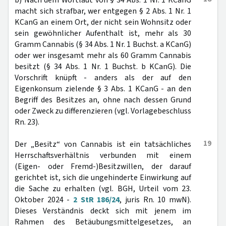
b) Nach dem Wortlaut von § 34 Abs. 1 Nr. 1 KCanG
macht sich strafbar, wer entgegen § 2 Abs. 1 Nr. 1
KCanG an einem Ort, der nicht sein Wohnsitz oder
sein gewöhnlicher Aufenthalt ist, mehr als 30
Gramm Cannabis (§ 34 Abs. 1 Nr. 1 Buchst. a KCanG)
oder wer insgesamt mehr als 60 Gramm Cannabis
besitzt (§ 34 Abs. 1 Nr. 1 Buchst. b KCanG). Die
Vorschrift knüpft - anders als der auf den
Eigenkonsum zielende § 3 Abs. 1 KCanG - an den
Begriff des Besitzes an, ohne nach dessen Grund
oder Zweck zu differenzieren (vgl. Vorlagebeschluss
Rn. 23).
19
Der „Besitz“ von Cannabis ist ein tatsächliches
Herrschaftsverhältnis verbunden mit einem
(Eigen- oder Fremd-)Besitzwillen, der darauf
gerichtet ist, sich die ungehinderte Einwirkung auf
die Sache zu erhalten (vgl. BGH, Urteil vom 23.
Oktober 2024 -
2 StR 186/24
, juris Rn. 10 mwN).
Dieses Verständnis deckt sich mit jenem im
Rahmen des Betäubungsmittelgesetzes, an