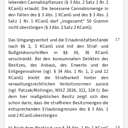
lebenden Cannabispflanzen (§ 3 Abs. 2 Satz 1 Nr. 2
KCanG) erlaubt. Die besessene Cannabismenge in
den Fällen des § 3 Abs. 1 KCanG und des § 3 Abs. 2
Satz 1 Nr. 1 KCanG darf „insgesamt“ 50 Gramm
nicht übersteigen (§ 3 Abs. 2 Satz 2 KCanG).
17
Das Umgangsverbot und die Erlaubnistatbestände
nach §§ 2, 3 KCanG sind mit den Straf- und
Bußgeldvorschriften in §§ 34, 36 KCanG
verschränkt. Bei den konsumnahen Delikten des
Besitzes, des Anbaus, des Erwerbs und der
Entgegennahme (vgl. § 34 Abs. 1 Nr. 1, 2 und 12
KCanG) bleibt die Strafbarkeit hinter den
verwaltungsrechtlichen Verbotsnormen zurück
(vgl. Patzak/Möllinger, NStZ 2024, 321, 324 f.). Bei
dem hier maßgeblichen Besitz zeigt sich dies
schon darin, dass die straffreien Besitzmengen die
entsprechenden Erlaubnisgrenzen des § 3 Abs. 1
und 2 KCanG übersteigen.
18