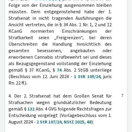
Folge von der Einziehung ausgenommen bleiben
müssten. Dem entgegenstehend habe der 1.
Strafsenat in nicht tragenden Ausführungen die
Ansicht vertreten, die in § 34 Abs. 1 Nr. 1, 2 und 12
KCanG normierten Einschränkungen der
Strafbarkeit seien „Freigrenzen“, bei deren
Überschreiten die Handlung hinsichtlich des
gesamten besessenen, angebauten oder
erworbenen Cannabis strafbewehrt sei und dieses
als Bezugsgegenstand vollständig der Einziehung
gemäß § 37 KCanG, §
74
Abs. 2 StGB unterliege
(Beschluss vom 12. Juni 2024 -
1 StR 105/24
, juris
Rn. 22 ff.).
7
4. Der 2. Strafsenat hat dem Großen Senat für
Strafsachen wegen grundsätzlicher Bedeutung
gemäß §
132
Abs. 4 GVG folgende Rechtsfragen zur
Entscheidung vorgelegt (Vorlagebeschluss vom 1.
August 2024 -
2 StR 107/24
,
NStZ 2025, 48
):