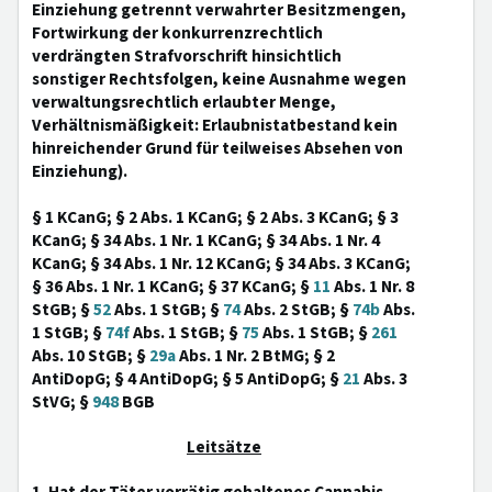
Einziehung getrennt verwahrter Besitzmengen,
Fortwirkung der konkurrenzrechtlich
verdrängten Strafvorschrift hinsichtlich
sonstiger Rechtsfolgen, keine Ausnahme wegen
verwaltungsrechtlich erlaubter Menge,
Verhältnismäßigkeit: Erlaubnistatbestand kein
hinreichender Grund für teilweises Absehen von
Einziehung).
§ 1 KCanG; § 2 Abs. 1 KCanG; § 2 Abs. 3 KCanG; § 3
KCanG; § 34 Abs. 1 Nr. 1 KCanG; § 34 Abs. 1 Nr. 4
KCanG; § 34 Abs. 1 Nr. 12 KCanG; § 34 Abs. 3 KCanG;
§ 36 Abs. 1 Nr. 1 KCanG; § 37 KCanG; §
11
Abs. 1 Nr. 8
StGB; §
52
Abs. 1 StGB; §
74
Abs. 2 StGB; §
74b
Abs.
1 StGB; §
74f
Abs. 1 StGB; §
75
Abs. 1 StGB; §
261
Abs. 10 StGB; §
29a
Abs. 1 Nr. 2 BtMG; § 2
AntiDopG; § 4 AntiDopG; § 5 AntiDopG; §
21
Abs. 3
StVG; §
948
BGB
Leitsätze