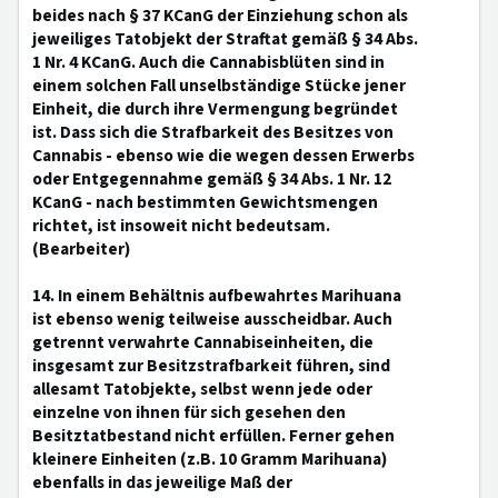
beides nach § 37 KCanG der Einziehung schon als
jeweiliges Tatobjekt der Straftat gemäß § 34 Abs.
1 Nr. 4 KCanG. Auch die Cannabisblüten sind in
einem solchen Fall unselbständige Stücke jener
Einheit, die durch ihre Vermengung begründet
ist. Dass sich die Strafbarkeit des Besitzes von
Cannabis - ebenso wie die wegen dessen Erwerbs
oder Entgegennahme gemäß § 34 Abs. 1 Nr. 12
KCanG - nach bestimmten Gewichtsmengen
richtet, ist insoweit nicht bedeutsam.
(Bearbeiter)
14. In einem Behältnis aufbewahrtes Marihuana
ist ebenso wenig teilweise ausscheidbar. Auch
getrennt verwahrte Cannabiseinheiten, die
insgesamt zur Besitzstrafbarkeit führen, sind
allesamt Tatobjekte, selbst wenn jede oder
einzelne von ihnen für sich gesehen den
Besitztatbestand nicht erfüllen. Ferner gehen
kleinere Einheiten (z.B. 10 Gramm Marihuana)
ebenfalls in das jeweilige Maß der