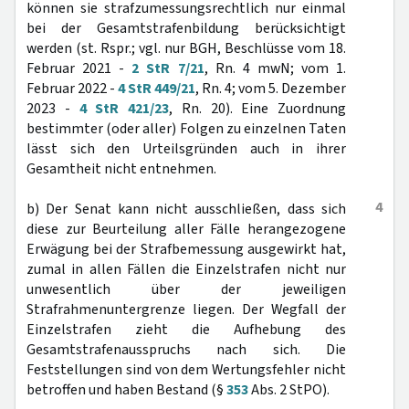
können sie strafzumessungsrechtlich nur einmal
bei der Gesamtstrafenbildung berücksichtigt
werden (st. Rspr.; vgl. nur BGH, Beschlüsse vom 18.
Februar 2021 -
2 StR 7/21
, Rn. 4 mwN; vom 1.
Februar 2022 -
4 StR 449/21
, Rn. 4; vom 5. Dezember
2023 -
4 StR 421/23
, Rn. 20). Eine Zuordnung
bestimmter (oder aller) Folgen zu einzelnen Taten
lässt sich den Urteilsgründen auch in ihrer
Gesamtheit nicht entnehmen.
4
b) Der Senat kann nicht ausschließen, dass sich
diese zur Beurteilung aller Fälle herangezogene
Erwägung bei der Strafbemessung ausgewirkt hat,
zumal in allen Fällen die Einzelstrafen nicht nur
unwesentlich über der jeweiligen
Strafrahmenuntergrenze liegen. Der Wegfall der
Einzelstrafen zieht die Aufhebung des
Gesamtstrafenausspruchs nach sich. Die
Feststellungen sind von dem Wertungsfehler nicht
betroffen und haben Bestand (§
353
Abs. 2 StPO).