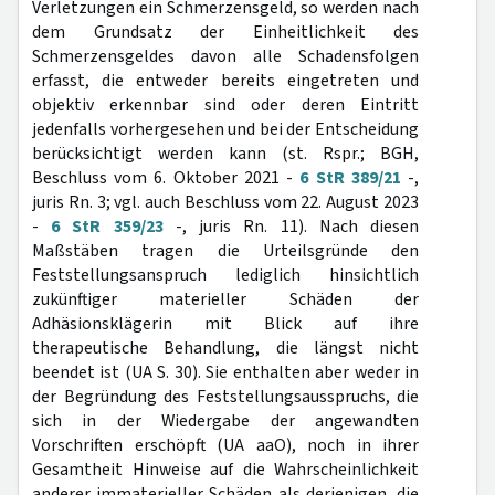
Verletzungen ein Schmerzensgeld, so werden nach
dem Grundsatz der Einheitlichkeit des
Schmerzensgeldes davon alle Schadensfolgen
erfasst, die entweder bereits eingetreten und
objektiv erkennbar sind oder deren Eintritt
jedenfalls vorhergesehen und bei der Entscheidung
berücksichtigt werden kann (st. Rspr.; BGH,
Beschluss vom 6. Oktober 2021 -
6 StR 389/21
-,
juris Rn. 3; vgl. auch Beschluss vom 22. August 2023
-
6 StR 359/23
-, juris Rn. 11). Nach diesen
Maßstäben tragen die Urteilsgründe den
Feststellungsanspruch lediglich hinsichtlich
zukünftiger materieller Schäden der
Adhäsionsklägerin mit Blick auf ihre
therapeutische Behandlung, die längst nicht
beendet ist (UA S. 30). Sie enthalten aber weder in
der Begründung des Feststellungsausspruchs, die
sich in der Wiedergabe der angewandten
Vorschriften erschöpft (UA aaO), noch in ihrer
Gesamtheit Hinweise auf die Wahrscheinlichkeit
anderer immaterieller Schäden als derjenigen, die