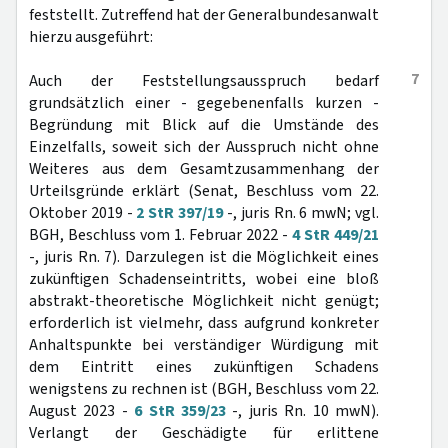
feststellt. Zutreffend hat der Generalbundesanwalt
hierzu ausgeführt:
7
Auch der Feststellungsausspruch bedarf
grundsätzlich einer - gegebenenfalls kurzen -
Begründung mit Blick auf die Umstände des
Einzelfalls, soweit sich der Ausspruch nicht ohne
Weiteres aus dem Gesamtzusammenhang der
Urteilsgründe erklärt (Senat, Beschluss vom 22.
Oktober 2019 -
2 StR 397/19
-, juris Rn. 6 mwN; vgl.
BGH, Beschluss vom 1. Februar 2022 -
4 StR 449/21
-, juris Rn. 7). Darzulegen ist die Möglichkeit eines
zukünftigen Schadenseintritts, wobei eine bloß
abstrakt-theoretische Möglichkeit nicht genügt;
erforderlich ist vielmehr, dass aufgrund konkreter
Anhaltspunkte bei verständiger Würdigung mit
dem Eintritt eines zukünftigen Schadens
wenigstens zu rechnen ist (BGH, Beschluss vom 22.
August 2023 -
6 StR 359/23
-, juris Rn. 10 mwN).
Verlangt der Geschädigte für erlittene