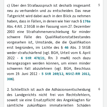
5
c) Über den Strafausspruch ist deshalb insgesamt
neu zu verhandeln und zu entscheiden. Das neue
Tatgericht wird dabei auch in den Blick zu nehmen
haben, dass in Fällen, in denen wie hier nach §
176a
Abs. 4 Alt. 2 StGB in der Fassung vom 27. Dezember
2003 eine Strafrahmenverschiebung für minder
schwere Fälle des Qualifikationstatbestandes
vorgesehen ist, Umstände, die die Qualifikation
erst begründen, im Lichte des §
46
Abs. 3 StGB
weder strafschärfend (vgl. BGH, Urteil vom 6. April
2022 -
6 StR 478/21
, Rn. 3 mwN) noch dazu
herangezogen werden können, um einen minder
schweren Fall abzulehnen (vgl. BGH, Beschluss
vom 19. Juni 2012 -
5 StR 269/12
,
NStZ-RR 2012,
306
).
6
2. Schließlich ist auch die Adhäsionsentscheidung
des Landgerichts nicht frei von Rechtsfehlern,
soweit sie eine Ersatzpflicht des Angeklagten für
sämtliche zukünftigen immateriellen Schäden