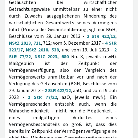
Getäuschten bei wirtschaftlicher
Betrachtungsweise unmittelbar zu einer nicht
durch Zuwachs ausgeglichenen Minderung des
wirtschaftlichen Gesamtwerts seines Vermögens
führt (Prinzip der Gesamtsaldierung, vgl. nur BGH,
Beschlüsse vom 29. Januar 2013 -
2 StR 422/12
,
NStZ 2013, 711
, 712; vom 5. Dezember 2017 -
4 StR
323/17
,
NStZ 2018, 538
, und vom 19. Juli 2023 -
2
StR 77/22
,
NStZ 2023, 680
Rn. 8, jeweils mwN).
Maßgeblich ist der Zeitpunkt der
Vermögensverfügung, also der Vergleich des
Vermögenswerts unmittelbar vor und nach der
Verfügung des Getäuschten (BGH, Beschlüsse vom
29. Januar 2013 -
2 StR 422/12
, aaO, und vom 19. Juli
2023 -
2 StR 77/22
, aaO, jeweils mwN). Ein
Vermögensschaden entsteht auch, wenn die
Wahrscheinlichkeit - nicht nur die Möglichkeit -
eines endgültigen Verlustes eines
Vermögensbestandteils so groß ist, dass dies
bereits im Zeitpunkt der Vermögensverfügung eine