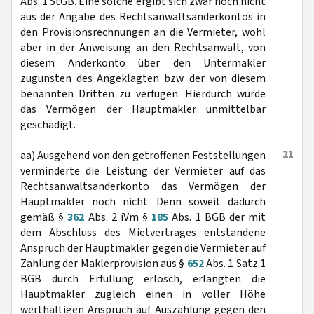
Abs. 1 StGB. Eine solche ergibt sich zwar noch nicht
aus der Angabe des Rechtsanwaltsanderkontos in
den Provisionsrechnungen an die Vermieter, wohl
aber in der Anweisung an den Rechtsanwalt, von
diesem Anderkonto über den Untermakler
zugunsten des Angeklagten bzw. der von diesem
benannten Dritten zu verfügen. Hierdurch wurde
das Vermögen der Hauptmakler unmittelbar
geschädigt.
21
aa) Ausgehend von den getroffenen Feststellungen
verminderte die Leistung der Vermieter auf das
Rechtsanwaltsanderkonto das Vermögen der
Hauptmakler noch nicht. Denn soweit dadurch
gemäß §
362
Abs. 2 iVm §
185
Abs. 1 BGB der mit
dem Abschluss des Mietvertrages entstandene
Anspruch der Hauptmakler gegen die Vermieter auf
Zahlung der Maklerprovision aus §
652
Abs. 1 Satz 1
BGB durch Erfüllung erlosch, erlangten die
Hauptmakler zugleich einen in voller Höhe
werthaltigen Anspruch auf Auszahlung gegen den