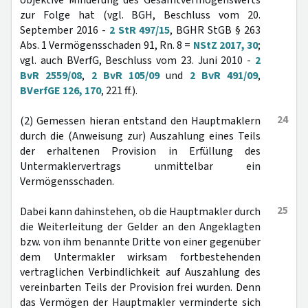
objektive Minderung des Gesamtvermögenswerts
zur Folge hat (vgl. BGH, Beschluss vom 20.
September 2016 -
2 StR 497/15
, BGHR StGB § 263
Abs. 1 Vermögensschaden 91, Rn. 8 =
NStZ 2017, 30
;
vgl. auch BVerfG, Beschluss vom 23. Juni 2010 -
2
BvR 2559/08
,
2 BvR 105/09
und
2 BvR 491/09
,
BVerfGE 126, 170
, 221 ff.).
24
(2) Gemessen hieran entstand den Hauptmaklern
durch die (Anweisung zur) Auszahlung eines Teils
der erhaltenen Provision in Erfüllung des
Untermaklervertrags unmittelbar ein
Vermögensschaden.
25
Dabei kann dahinstehen, ob die Hauptmakler durch
die Weiterleitung der Gelder an den Angeklagten
bzw. von ihm benannte Dritte von einer gegenüber
dem Untermakler wirksam fortbestehenden
vertraglichen Verbindlichkeit auf Auszahlung des
vereinbarten Teils der Provision frei wurden. Denn
das Vermögen der Hauptmakler verminderte sich