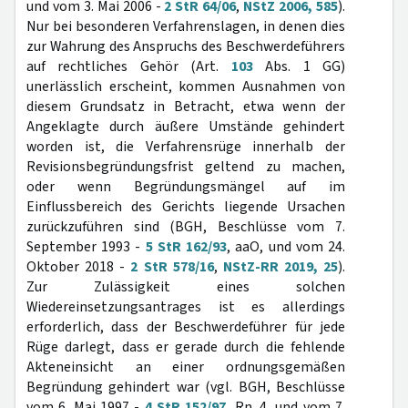
und vom 3. Mai 2006 -
2 StR 64/06
,
NStZ 2006, 585
).
Nur bei besonderen Verfahrenslagen, in denen dies
zur Wahrung des Anspruchs des Beschwerdeführers
auf rechtliches Gehör (Art.
103
Abs. 1 GG)
unerlässlich erscheint, kommen Ausnahmen von
diesem Grundsatz in Betracht, etwa wenn der
Angeklagte durch äußere Umstände gehindert
worden ist, die Verfahrensrüge innerhalb der
Revisionsbegründungsfrist geltend zu machen,
oder wenn Begründungsmängel auf im
Einflussbereich des Gerichts liegende Ursachen
zurückzuführen sind (BGH, Beschlüsse vom 7.
September 1993 -
5 StR 162/93
, aaO, und vom 24.
Oktober 2018 -
2 StR 578/16
,
NStZ-RR 2019, 25
).
Zur Zulässigkeit eines solchen
Wiedereinsetzungsantrages ist es allerdings
erforderlich, dass der Beschwerdeführer für jede
Rüge darlegt, dass er gerade durch die fehlende
Akteneinsicht an einer ordnungsgemäßen
Begründung gehindert war (vgl. BGH, Beschlüsse
vom 6. Mai 1997 -
4 StR 152/97
, Rn. 4, und vom 7.