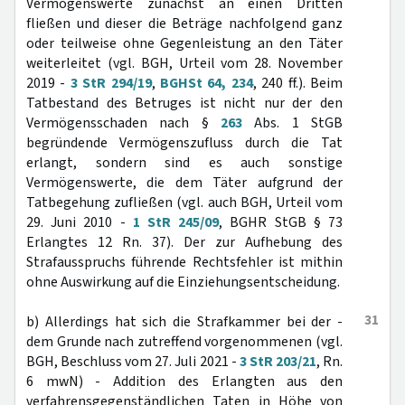
Vermögenswerte zunächst an einen Dritten
fließen und dieser die Beträge nachfolgend ganz
oder teilweise ohne Gegenleistung an den Täter
weiterleitet (vgl. BGH, Urteil vom 28. November
2019 -
3 StR 294/19
,
BGHSt 64, 234
, 240 ff.). Beim
Tatbestand des Betruges ist nicht nur der den
Vermögensschaden nach §
263
Abs. 1 StGB
begründende Vermögenszufluss durch die Tat
erlangt, sondern sind es auch sonstige
Vermögenswerte, die dem Täter aufgrund der
Tatbegehung zufließen (vgl. auch BGH, Urteil vom
29. Juni 2010 -
1 StR 245/09
, BGHR StGB § 73
Erlangtes 12 Rn. 37). Der zur Aufhebung des
Strafausspruchs führende Rechtsfehler ist mithin
ohne Auswirkung auf die Einziehungsentscheidung.
31
b) Allerdings hat sich die Strafkammer bei der -
dem Grunde nach zutreffend vorgenommenen (vgl.
BGH, Beschluss vom 27. Juli 2021 -
3 StR 203/21
, Rn.
6 mwN) - Addition des Erlangten aus den
verfahrensgegenständlichen Taten in Höhe von