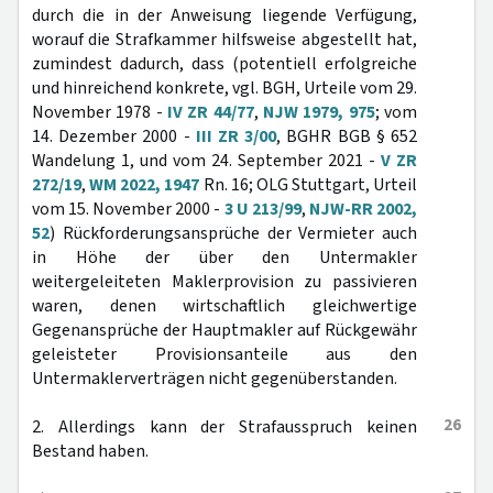
durch die in der Anweisung liegende Verfügung,
worauf die Strafkammer hilfsweise abgestellt hat,
zumindest dadurch, dass (potentiell erfolgreiche
und hinreichend konkrete, vgl. BGH, Urteile vom 29.
November 1978 -
IV ZR 44/77
,
NJW 1979, 975
; vom
14. Dezember 2000 -
III ZR 3/00
, BGHR BGB § 652
Wandelung 1, und vom 24. September 2021 -
V ZR
272/19
,
WM 2022, 1947
Rn. 16; OLG Stuttgart, Urteil
vom 15. November 2000 -
3 U 213/99
,
NJW-RR 2002,
52
) Rückforderungsansprüche der Vermieter auch
in Höhe der über den Untermakler
weitergeleiteten Maklerprovision zu passivieren
waren, denen wirtschaftlich gleichwertige
Gegenansprüche der Hauptmakler auf Rückgewähr
geleisteter Provisionsanteile aus den
Untermaklerverträgen nicht gegenüberstanden.
26
2. Allerdings kann der Strafausspruch keinen
Bestand haben.