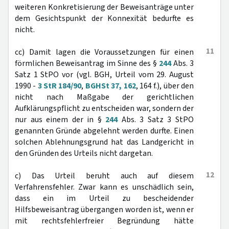
weiteren Konkretisierung der Beweisanträge unter
dem Gesichtspunkt der Konnexität bedurfte es
nicht.
11
cc) Damit lagen die Voraussetzungen für einen
förmlichen Beweisantrag im Sinne des §
244
Abs. 3
Satz 1 StPO vor (vgl. BGH, Urteil vom 29. August
1990 -
3 StR 184/90
,
BGHSt 37, 162
, 164 f.), über den
nicht nach Maßgabe der gerichtlichen
Aufklärungspflicht zu entscheiden war, sondern der
nur aus einem der in §
244
Abs. 3 Satz 3 StPO
genannten Gründe abgelehnt werden durfte. Einen
solchen Ablehnungsgrund hat das Landgericht in
den Gründen des Urteils nicht dargetan.
12
c) Das Urteil beruht auch auf diesem
Verfahrensfehler. Zwar kann es unschädlich sein,
dass ein im Urteil zu bescheidender
Hilfsbeweisantrag übergangen worden ist, wenn er
mit rechtsfehlerfreier Begründung hätte