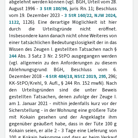
abgelehnt werden können (vgl. BGH, Urteil vom 28.
August 1996 -
3 StR 180/96
, juris Rn. 11; Beschluss
vom 19. Dezember 2023 -
3 StR 160/22
,
NJW 2024,
1122
, 1126). Eine derartige Möglichkeit ist hier
durch die Urteilsgründe nicht eröffnet.
Insbesondere kann danach nicht ohne Weiteres von
einer tatsächlichen Bedeutungslosigkeit der in das
Wissen des Zeugen I. gestellten Tatsachen nach §
244
Abs. 3 Satz 3 Nr. 2 StPO ausgegangen werden
(vgl. allgemein zu den Anforderungen zu diesem
Ablehnungsgrund: BGH, Beschluss vom 6.
Dezember 2018 -
4 StR 484/18
,
NStZ 2019, 295
, 296;
KK-StPO/Krehl, 9. Aufl., § 244 Rn. 152 mwN). Nach
den Urteilsgründen sind die unter Beweis
gestellten Tatsachen, denen zufolge der Zeuge I.
am 1. Januar 2021 - mithin jedenfalls kurz vor der
Sicherstellung - in der Wohnung eine größere Tüte
mit Kokain gesehen und der Angeklagte ihm
gegenüber geäußert habe, dass in der Tüte 100 g
Kokain seien, er alle 2 - 3 Tage eine Lieferung von
100 g Kokain bekomme und dass er beim Verkauf