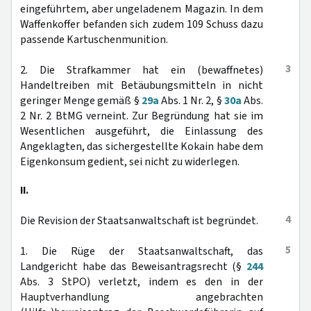
eingeführtem, aber ungeladenem Magazin. In dem
Waffenkoffer befanden sich zudem 109 Schuss dazu
passende Kartuschenmunition.
3
2. Die Strafkammer hat ein (bewaffnetes)
Handeltreiben mit Betäubungsmitteln in nicht
geringer Menge gemäß §
29a
Abs. 1 Nr. 2, §
30a
Abs.
2 Nr. 2 BtMG verneint. Zur Begründung hat sie im
Wesentlichen ausgeführt, die Einlassung des
Angeklagten, das sichergestellte Kokain habe dem
Eigenkonsum gedient, sei nicht zu widerlegen.
II.
4
Die Revision der Staatsanwaltschaft ist begründet.
5
1. Die Rüge der Staatsanwaltschaft, das
Landgericht habe das Beweisantragsrecht (§
244
Abs. 3 StPO) verletzt, indem es den in der
Hauptverhandlung angebrachten