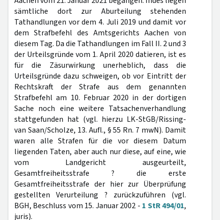
Aachen vom 21. Januar 2021 begangen. Indes liegen
sämtliche dort zur Aburteilung stehenden
Tathandlungen vor dem 4. Juli 2019 und damit vor
dem Strafbefehl des Amtsgerichts Aachen von
diesem Tag. Da die Tathandlungen im Fall II. 2 und 3
der Urteilsgründe vom 1. April 2020 datieren, ist es
für die Zäsurwirkung unerheblich, dass die
Urteilsgründe dazu schweigen, ob vor Eintritt der
Rechtskraft der Strafe aus dem genannten
Strafbefehl am 10. Februar 2020 in der dortigen
Sache noch eine weitere Tatsachenverhandlung
stattgefunden hat (vgl. hierzu LK-StGB/Rissing-
van Saan/Scholze, 13. Aufl., § 55 Rn. 7 mwN). Damit
waren alle Strafen für die vor diesem Datum
liegenden Taten, aber auch nur diese, auf eine, wie
vom Landgericht ausgeurteilt,
Gesamtfreiheitsstrafe ? die erste
Gesamtfreiheitsstrafe der hier zur Überprüfung
gestellten Verurteilung ? zurückzuführen (vgl.
BGH, Beschluss vom 15. Januar 2002 -
1 StR 494/01
,
juris).