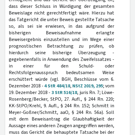
dass dieser Schluss in Würdigung der gesamten
Beweislage nicht gerechtfertigt wäre. Hierzu hat
das Tatgericht die unter Beweis gestellte Tatsache
so, als sei sie erwiesen, in das aufgrund der
bisherigen Beweisaufnahme erlangte
Beweisergebnis einzustellen und im Wege einer
prognostischen Betrachtung zu prüfen, ob
hierdurch seine bisherige Überzeugung -
gegebenenfalls in Anwendung des Zweifelssatzes -
in einer für den Schuld- oder
Rechtsfolgenausspruch bedeutsamen Weise
erschüttert würde (vgl. BGH, Beschlüsse vom 6.
Dezember 2018 -
4 StR 484/18
,
NStZ 2019, 295
; vom
19. Dezember 2018 -
3 StR 516/18
, juris Rn. 7; Löwe-
Rosenberg/Becker, StPO, 27. Aufl., § 244 Rn. 220;
KK-StPO/Krehl, 9. Aufl., § 244 Rn. 152; Schmitt in
Meyer-Goßner/Schmitt, aaO, § 244 Rn. 56a). Soll
mit dem Beweisantrag die Glaubhaftigkeit der
Aussage eines anderen Zeugen angegriffen werden,
muss das Gericht die behauptete Tatsache bei der