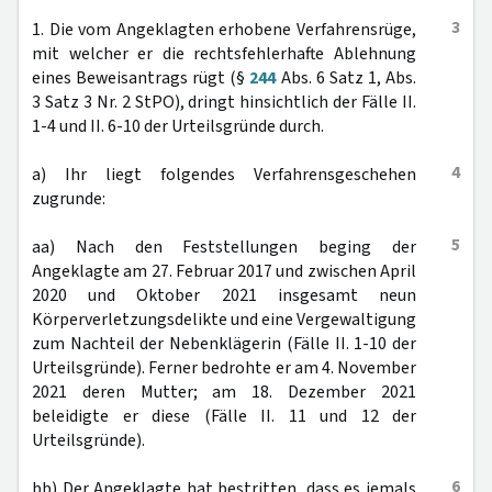
3
1. Die vom Angeklagten erhobene Verfahrensrüge,
mit welcher er die rechtsfehlerhafte Ablehnung
eines Beweisantrags rügt (§
244
Abs. 6 Satz 1, Abs.
3 Satz 3 Nr. 2 StPO), dringt hinsichtlich der Fälle II.
1-4 und II. 6-10 der Urteilsgründe durch.
4
a) Ihr liegt folgendes Verfahrensgeschehen
zugrunde:
5
aa) Nach den Feststellungen beging der
Angeklagte am 27. Februar 2017 und zwischen April
2020 und Oktober 2021 insgesamt neun
Körperverletzungsdelikte und eine Vergewaltigung
zum Nachteil der Nebenklägerin (Fälle II. 1-10 der
Urteilsgründe). Ferner bedrohte er am 4. November
2021 deren Mutter; am 18. Dezember 2021
beleidigte er diese (Fälle II. 11 und 12 der
Urteilsgründe).
6
bb) Der Angeklagte hat bestritten, dass es jemals