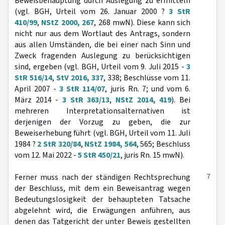
Beweisbehauptung durch Auslegung zu ermitteln
(vgl. BGH, Urteil vom 26. Januar 2000 ?
3 StR
410/99
,
NStZ 2000, 267
, 268 mwN). Diese kann sich
nicht nur aus dem Wortlaut des Antrags, sondern
aus allen Umständen, die bei einer nach Sinn und
Zweck fragenden Auslegung zu berücksichtigen
sind, ergeben (vgl. BGH, Urteil vom 9. Juli 2015 -
3
StR 516/14
,
StV 2016, 337
, 338; Beschlüsse vom 11.
April 2007 -
3 StR 114/07
, juris Rn. 7; und vom 6.
März 2014 -
3 StR 363/13
,
NStZ 2014, 419
). Bei
mehreren Interpretationsalternativen ist
derjenigen der Vorzug zu geben, die zur
Beweiserhebung führt (vgl. BGH, Urteil vom 11. Juli
1984 ?
2 StR 320/84
,
NStZ 1984, 564
, 565; Beschluss
vom 12. Mai 2022 -
5 StR 450/21
, juris Rn. 15 mwN).
7
Ferner muss nach der ständigen Rechtsprechung
der Beschluss, mit dem ein Beweisantrag wegen
Bedeutungslosigkeit der behaupteten Tatsache
abgelehnt wird, die Erwägungen anführen, aus
denen das Tatgericht der unter Beweis gestellten