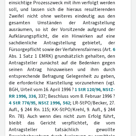
einsichtige Prozesszweck mit ihm verfolgt werden
soll, und lassen sich die hieraus resultierenden
Zweifel nicht ohne weiteres eindeutig aus den
gesamten Umständen der Antragstellung
ausräumen, so ist der Vorsitzende aufgrund der
Aufklärungspflicht, die ein Hinwirken auf eine
sachdienliche Antragstellung gebietet, der
Fürsorgepflicht sowie der Verfahrensfairness (Art.
6
Abs. 1 Satz 1 EMRK) grundsätzlich gehalten, den
Antragsteller zunächst auf die Bedenken gegen
seinen Antrag hinzuweisen und ihm durch
entsprechende Befragung Gelegenheit zu geben,
die erforderliche Klarstellung vorzunehmen (vgl.
BGH, Urteil vom 16. April 1996 ?
1 StR 120/96
,
NStZ-
RR 1996, 336
, 337; Beschluss vom 8. Februar 1996 ?
4 StR 776/95
,
NStZ 1996, 562
; LR-StPO/Becker, 27.
Aufl., § 244 Rn. 115; KK-StPO/Krehl, 9. Aufl., § 244
Rn. 78). Auch wenn dies nicht zum Erfolg führt,
bleibt das Gericht verpflichtet, die vom
Antragsteller tatsächlich gewollte