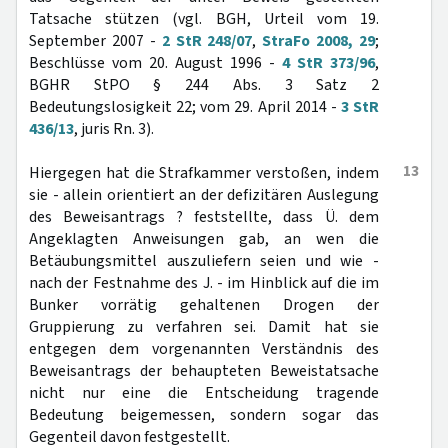
Tatsache stützen (vgl. BGH, Urteil vom 19.
September 2007 -
2 StR 248/07
,
StraFo 2008, 29
;
Beschlüsse vom 20. August 1996 -
4 StR 373/96
,
BGHR StPO § 244 Abs. 3 Satz 2
Bedeutungslosigkeit 22; vom 29. April 2014 -
3 StR
436/13
, juris Rn. 3).
13
Hiergegen hat die Strafkammer verstoßen, indem
sie - allein orientiert an der defizitären Auslegung
des Beweisantrags ? feststellte, dass Ü. dem
Angeklagten Anweisungen gab, an wen die
Betäubungsmittel auszuliefern seien und wie -
nach der Festnahme des J. - im Hinblick auf die im
Bunker vorrätig gehaltenen Drogen der
Gruppierung zu verfahren sei. Damit hat sie
entgegen dem vorgenannten Verständnis des
Beweisantrags der behaupteten Beweistatsache
nicht nur eine die Entscheidung tragende
Bedeutung beigemessen, sondern sogar das
Gegenteil davon festgestellt.