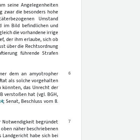
g um seine Angelegenheiten
ag zwar die besonders hohe
 täterbezogenen Umstand
d im Bild befindlichen und
gleich die vorhandene irrige
ef, der ihm erlaube, sich ob
sst über die Rechtsordnung
ftierung führende Strafen
6
mmer dem an amyotropher
tat als solche vorgehalten
n könnten, das Unrecht der
B verstoßen hat (vgl. BGH,
24
; Senat, Beschluss vom 8.
7
er Notwendigkeit begründet
s oben näher beschriebenen
s Landgericht habe sich bei