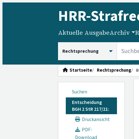
HRR
-Strafre
Aktuelle Ausgabe
Archiv
R
HRRS durchsuchen
Startseite
Rechtsprechung
B
Suchen
Entscheidung
BGH 2 StR 217/21:
Druckansicht
PDF-
Download