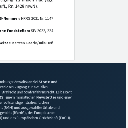
tigung zu finden hat (vgl.
fl., Rn. 1428 mwN).
S-Nummer:
HRRS 2021 Nr. 1147
rne Fundstellen:
StV 2022, 224
eiter:
Karsten Gaede/Julia Heß
 Hamburger Anwaltskanzlei
Strate und
ostenlosen Zugang zur aktuellen
Strafrecht und Strafverfahrensrecht. Es besteht
RS
, einem monatlichen
Newsletter
und einer
r vollständigen strafrechtlichen
s (BGH) und ausgewählter Urteile und
gerichts (BVerfG), des Europäischen
R) und des Europäischen Gerichtshofs (EuGH).