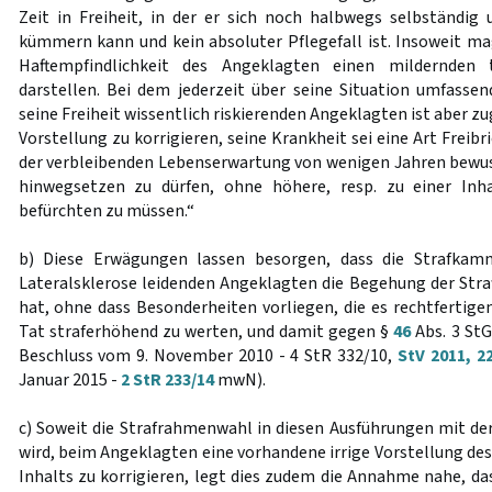
Zeit in Freiheit, in der er sich noch halbwegs selbständi
kümmern kann und kein absoluter Pflegefall ist. Insoweit m
Haftempfindlichkeit des Angeklagten einen mildernden
darstellen. Bei dem jederzeit über seine Situation umfassen
seine Freiheit wissentlich riskierenden Angeklagten ist aber zu
Vorstellung zu korrigieren, seine Krankheit sei eine Art Freibri
der verbleibenden Lebenserwartung von wenigen Jahren bewu
hinwegsetzen zu dürfen, ohne höhere, resp. zu einer Inha
befürchten zu müssen.“
b) Diese Erwägungen lassen besorgen, dass die Strafka
Lateralsklerose leidenden Angeklagten die Begehung der Straf
hat, ohne dass Besonderheiten vorliegen, die es rechtfertige
Tat straferhöhend zu werten, und damit gegen §
46
Abs. 3 StG
Beschluss vom 9. November 2010 - 4 StR 332/10,
StV 2011, 2
Januar 2015 -
2 StR 233/14
mwN).
c) Soweit die Strafrahmenwahl in diesen Ausführungen mit d
wird, beim Angeklagten eine vorhandene irrige Vorstellung de
Inhalts zu korrigieren, legt dies zudem die Annahme nahe, da