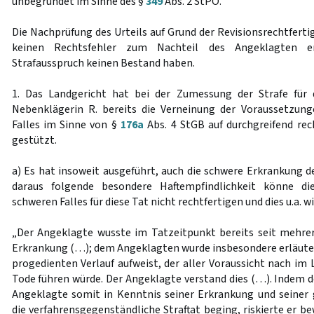
unbegründet im Sinne des §
349
Abs. 2 StPO.
Die Nachprüfung des Urteils auf Grund der Revisionsrechtfert
keinen Rechtsfehler zum Nachteil des Angeklagten e
Strafausspruch keinen Bestand haben.
1. Das Landgericht hat bei der Zumessung der Strafe für
Nebenklägerin R. bereits die Verneinung der Voraussetzun
Falles im Sinne von §
176a
Abs. 4 StGB auf durchgreifend re
gestützt.
a) Es hat insoweit ausgeführt, auch die schwere Erkrankung 
daraus folgende besondere Haftempfindlichkeit könne d
schweren Falles für diese Tat nicht rechtfertigen und dies u.a. w
„Der Angeklagte wusste im Tatzeitpunkt bereits seit mehre
Erkrankung (…); dem Angeklagten wurde insbesondere erläutert
progedienten Verlauf aufweist, der aller Voraussicht nach im
Tode führen würde. Der Angeklagte verstand dies (…). Indem d
Angeklagte somit in Kenntnis seiner Erkrankung und seiner
die verfahrensgegenständliche Straftat beging, riskierte er b