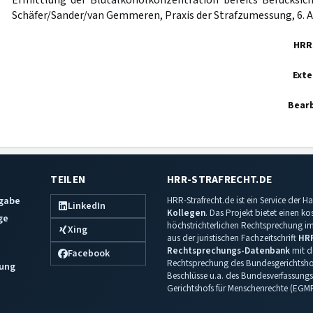
Ermittlung der Blutalkoholkonzentration bereits Berücksich
Schäfer/Sander/van Gemmeren, Praxis der Strafzumessung, 6. Au
HRR
Exte
Bearb
TEILEN
HRR-STRAFRECHT.DE
sgabe
HRR-Strafrecht.de ist ein Service der
LinkedIn
Kollegen
. Das Projekt bietet einen k
ge
höchstrichterlichen Rechtsprechung im 
Xing
aus der juristischen Fachzeitschrift
HR
Rechtsprechungs-Datenbank
mit de
Facebook
Rechtsprechung des Bundesgerichtshof
ung
Beschlüsse u.a. des Bundesverfassungs
Gerichtshofs für Menschenrechte (EGM