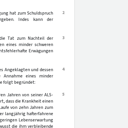
2
igung hat zum Schuldspruch
rgeben. Indes kann der
3
 die Tat zum Nachteil der
gen eines minder schweren
chtsfehlerhafte Erwägungen
4
des Angeklagten und dessen
ie Annahme eines minder
ie folgt begründet:
5
ren Jahren von seiner ALS-
, dass die Krankheit einen
 Laufe von zehn Jahren zum
er langjährig hafterfahrene
 geringen Lebenserwartung
ewusst die ihm verbleibende