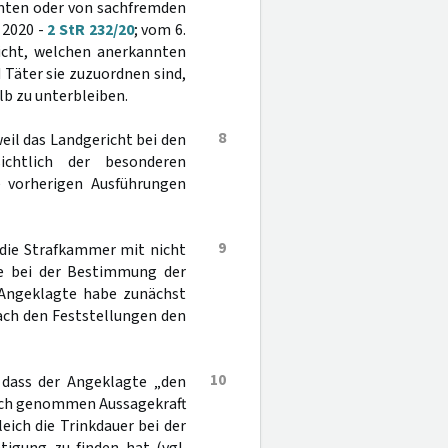
mten oder von sachfremden
 2020 -
2 StR 232/20
; vom 6.
nicht, welchen anerkannten
Täter sie zuzuordnen sind,
b zu unterbleiben.
8
eil das Landgericht bei den
chtlich der besonderen
e vorherigen Ausführungen
9
die Strafkammer mit nicht
ie bei der Bestimmung der
 Angeklagte habe zunächst
ach den Feststellungen den
10
 dass der Angeklagte „den
sich genommen Aussagekraft
ich die Trinkdauer bei der