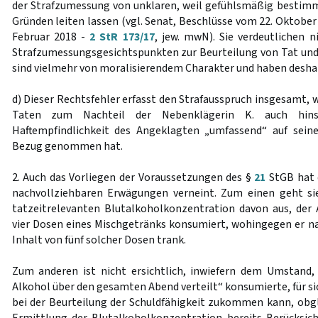
der Strafzumessung von unklaren, weil gefühlsmäßig bestim
Gründen leiten lassen (vgl. Senat, Beschlüsse vom 22. Oktober
Februar 2018 -
2 StR 173/17
, jew. mwN). Sie verdeutlichen 
Strafzumessungsgesichtspunkten zur Beurteilung von Tat und 
sind vielmehr von moralisierendem Charakter und haben deshal
d) Dieser Rechtsfehler erfasst den Strafausspruch insgesamt, w
Taten zum Nachteil der Nebenklägerin K. auch hinsi
Haftempfindlichkeit des Angeklagten „umfassend“ auf sein
Bezug genommen hat.
2. Auch das Vorliegen der Voraussetzungen des §
21
StGB hat 
nachvollziehbaren Erwägungen verneint. Zum einen geht s
tatzeitrelevanten Blutalkoholkonzentration davon aus, der
vier Dosen eines Mischgetränks konsumiert, wohingegen er n
Inhalt von fünf solcher Dosen trank.
Zum anderen ist nicht ersichtlich, inwiefern dem Umstand,
Alkohol über den gesamten Abend verteilt“ konsumierte, für 
bei der Beurteilung der Schuldfähigkeit zukommen kann, obgle