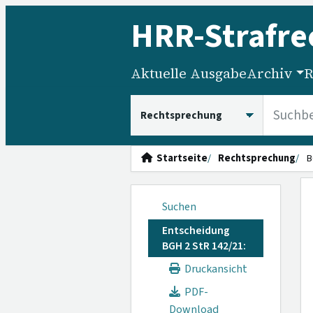
HRR
-Strafre
Aktuelle Ausgabe
Archiv
R
HRRS durchsuchen
Startseite
Rechtsprechung
B
Suchen
Entscheidung
BGH 2 StR 142/21:
Druckansicht
PDF-
Download