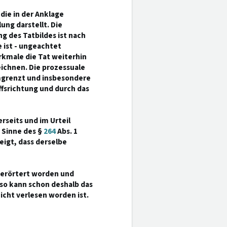
die in der Anklage
ung darstellt. Die
g des Tatbildes ist nach
 ist - ungeachtet
kmale die Tat weiterhin
ichnen. Die prozessuale
umgrenzt und insbesondere
fsrichtung und durch das
rseits und im Urteil
 Sinne des §
264
Abs. 1
igt, dass derselbe
g erörtert worden und
, so kann schon deshalb das
nicht verlesen worden ist.