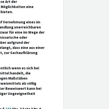
se Art der
 Möglichkeiten eine
 bieten.
auf Vernehmung eines im
handlung unerreichbaren
war für eine im Wege der
issarische oder
aber aufgrund der
angt, dass eine aus einer
t, zur Sachaufklärung
ntlich wenn es sich bei
ttel handelt, die
engen Maßstäben
eismittels als völlig
ter Beweiswert kann bei
liger Ungeeignetheit