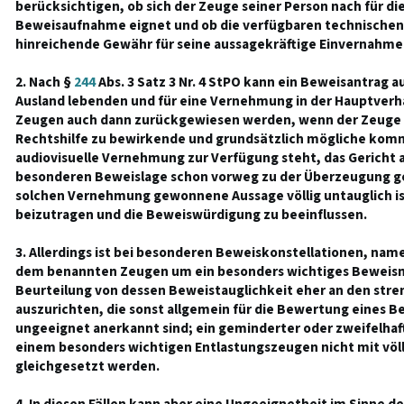
berücksichtigen, ob sich der Zeuge seiner Person nach für die
Beweisaufnahme eignet und ob die verfügbaren technischen
hinreichende Gewähr für seine aussagekräftige Einvernahme
2. Nach §
244
Abs. 3 Satz 3 Nr. 4 StPO kann ein Beweisantrag 
Ausland lebenden und für eine Vernehmung in der Hauptver
Zeugen auch dann zurückgewiesen werden, wenn der Zeuge z
Rechtshilfe zu bewirkende und grundsätzlich mögliche komm
audiovisuelle Vernehmung zur Verfügung steht, das Gericht 
besonderen Beweislage schon vorweg zu der Überzeugung gel
solchen Vernehmung gewonnene Aussage völlig untauglich is
beizutragen und die Beweiswürdigung zu beeinflussen.
3. Allerdings ist bei besonderen Beweiskonstellationen, name
dem benannten Zeugen um ein besonders wichtiges Beweismi
Beurteilung von dessen Beweistauglichkeit eher an den str
auszurichten, die sonst allgemein für die Bewertung eines Bew
ungeeignet anerkannt sind; ein geminderter oder zweifelhaf
einem besonders wichtigen Entlastungszeugen nicht mit völ
gleichgesetzt werden.