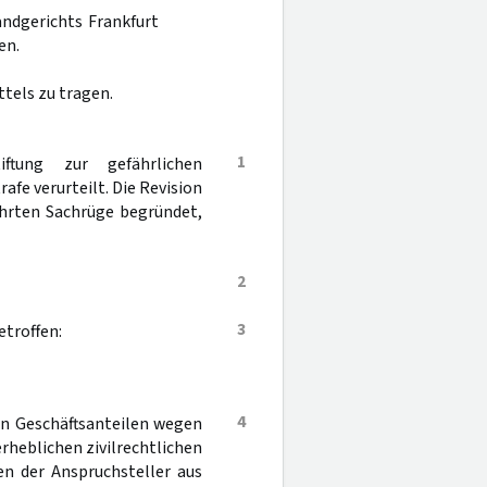
andgerichts Frankfurt
en.
tels zu tragen.
1
tung zur gefährlichen
afe verurteilt. Die Revision
ührten Sachrüge begründet,
2
3
troffen:
4
n Geschäftsanteilen wegen
erheblichen zivilrechtlichen
en der Anspruchsteller aus