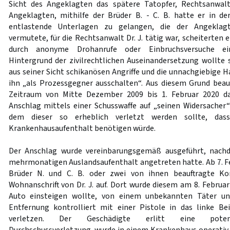
Sicht des Angeklagten das spätere Tatopfer, Rechtsanwalt 
Angeklagten, mithilfe der Brüder B. - C. B. hatte er in d
entlastende Unterlagen zu gelangen, die der Angeklagt
vermutete, für die Rechtsanwalt Dr. J. tätig war, scheiterten 
durch anonyme Drohanrufe oder Einbruchsversuche ei
Hintergrund der zivilrechtlichen Auseinandersetzung wollte s
aus seiner Sicht schikanösen Angriffe und die unnachgiebige Ha
ihn „als Prozessgegner ausschalten“. Aus diesem Grund beauf
Zeitraum von Mitte Dezember 2009 bis 1. Februar 2020 da
Anschlag mittels einer Schusswaffe auf „seinen Widersacher“ 
dem dieser so erheblich verletzt werden sollte, das
Krankenhausaufenthalt benötigen würde.
Der Anschlag wurde vereinbarungsgemäß ausgeführt, nach
mehrmonatigen Auslandsaufenthalt angetreten hatte. Ab 7. Feb
Brüder N. und C. B. oder zwei von ihnen beauftragte K
Wohnanschrift von Dr. J. auf. Dort wurde diesem am 8. Februar 
Auto einsteigen wollte, von einem unbekannten Täter un
Entfernung kontrolliert mit einer Pistole in das linke B
verletzen. Der Geschädigte erlitt eine potenti