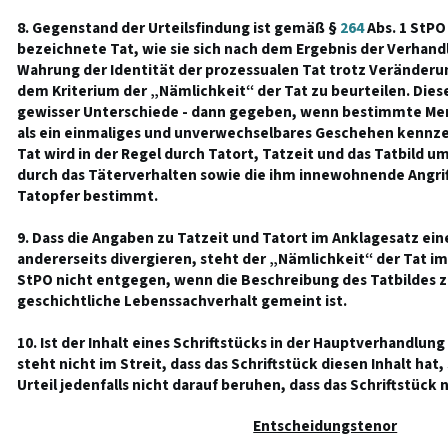
8. Gegenstand der Urteilsfindung ist gemäß §
264
Abs. 1 StPO 
bezeichnete Tat, wie sie sich nach dem Ergebnis der Verhandl
Wahrung der Identität der prozessualen Tat trotz Veränderun
dem Kriterium der „Nämlichkeit“ der Tat zu beurteilen. Diese
gewisser Unterschiede - dann gegeben, wenn bestimmte Mer
als ein einmaliges und unverwechselbares Geschehen kennze
Tat wird in der Regel durch Tatort, Tatzeit und das Tatbild 
durch das Täterverhalten sowie die ihm innewohnende Angrif
Tatopfer bestimmt.
9. Dass die Angaben zu Tatzeit und Tatort im Anklagesatz eine
andererseits divergieren, steht der „Nämlichkeit“ der Tat im
StPO nicht entgegen, wenn die Beschreibung des Tatbildes ze
geschichtliche Lebenssachverhalt gemeint ist.
10. Ist der Inhalt eines Schriftstücks in der Hauptverhandlun
steht nicht im Streit, dass das Schriftstück diesen Inhalt hat
Urteil jedenfalls nicht darauf beruhen, dass das Schriftstück 
Entscheidungstenor