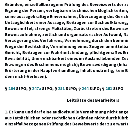
Gründen, einzelfallbezogene Prüfung des Beweiswerts der z
Eignung der Person, verfügbaren technischen Möglichkeiten
seine aussagekräftige Einvernahme, Überzeugung des Gericht
Untauglichkeit einer Aussage, Beitragen zur Sachaufklärung
Beweismittel, strenge Maßstäbe, Zurücktreten des Beweiswe
Beweisaufnahme, zeitlich und organisatorischer Aufwand, Na
Verzögerung des Verfahrens, Vernehmung durch den kommis
Wege der Rechtshilfe, Vernehmung eines Zeugen unmittelb
Gericht, Beitragen zur Wahrheitsfindung, pflichtgemäßes E
Revisibilität, Unerreichbarkeit eines im Ausland lebenden Z
Erzwingen des Erscheinens möglich); Beweiswürdigung (Inhalt
Erörterung in der Hauptverhandlung, Inhalt unstreitig, kein B
dem nicht-Verlesen).
§
264
StPO; §
247a
StPO; §
251
StPO; §
244
StPO; §
261
StPO
Leitsätze des Bearbeiters
1. Es kann und darf eine audiovisuelle Vernehmung nicht an
aus tatsächlichen oder rechtlichen Gründen nicht durchführbar
einzelfallbezogenen Prüfung des Beweiswerts der zu erwart