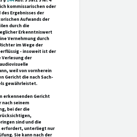
es §
244
Abs. 3 Satz 3 Nr. 4
lich kommissarischen oder
des Ergebnisses der
torischen Aufwands der
len durch die
jeglicher Erkenntniswert
 Eine Vernehmung durch
Richter im Wege der
rflüssig - insoweit ist der
 Verlesung der
audiovisuelle
nn, weil von vornherein
n Gericht die nach Sach-
ls gewährleistet.
em erkennenden Gericht
r nach seinem
, bei der die
erücksichtigen,
ringen sind und die
rfordert, unterliegt nur
fung. Sie kann nach der