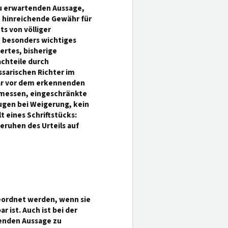
u erwartenden Aussage,
, hinreichende Gewähr für
s von völliger
, besonders wichtiges
rtes, bisherige
chteile durch
sarischen Richter im
ar vor dem erkennenden
rmessen, eingeschränkte
eugen bei Weigerung, kein
 eines Schriftstücks:
eruhen des Urteils auf
geordnet werden, wenn sie
 ist. Auch ist bei der
enden Aussage zu