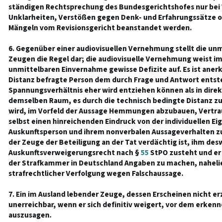
ständigen Rechtsprechung des Bundesgerichtshofes nur bei
Unklarheiten, Verstößen gegen Denk- und Erfahrungssätze o
Mängeln vom Revisionsgericht beanstandet werden.
6. Gegenüber einer audiovisuellen Vernehmung stellt die un
Zeugen die Regel dar; die audiovisuelle Vernehmung weist im
unmittelbaren Einvernahme gewisse Defizite auf. Es ist anerk
Distanz befragte Person dem durch Frage und Antwort ents
Spannungsverhältnis eher wird entziehen können als in direk
demselben Raum, es durch die technisch bedingte Distanz z
wird, im Vorfeld der Aussage Hemmungen abzubauen, Vertra
selbst einen hinreichenden Eindruck von der individuellen Ei
Auskunftsperson und ihrem nonverbalen Aussageverhalten z
der Zeuge der Beteiligung an der Tat verdächtig ist, ihm de
Auskunftsverweigerungsrecht nach §
55
StPO zusteht und er 
der Strafkammer in Deutschland Angaben zu machen, nahelie
strafrechtlicher Verfolgung wegen Falschaussage.
7. Ein im Ausland lebender Zeuge, dessen Erscheinen nicht e
unerreichbar, wenn er sich definitiv weigert, vor dem erken
auszusagen.