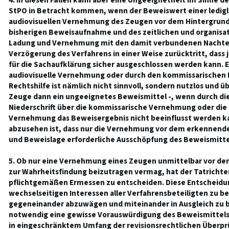
4. In diesen Fällen kann aber eine Ungeeignetheit im Sinne d
StPO in Betracht kommen, wenn der Beweiswert einer ledig
audiovisuellen Vernehmung des Zeugen vor dem Hintergrund 
bisherigen Beweisaufnahme und des zeitlichen und organisa
Ladung und Vernehmung mit den damit verbundenen Nachtei
Verzögerung des Verfahrens in einer Weise zurücktritt, dass 
für die Sachaufklärung sicher ausgeschlossen werden kann.
audiovisuelle Vernehmung oder durch den kommissarischen 
Rechtshilfe ist nämlich nicht sinnvoll, sondern nutzlos und übe
Zeuge dann ein ungeeignetes Beweismittel -, wenn durch die
Niederschrift über die kommissarische Vernehmung oder die 
Vernehmung das Beweisergebnis nicht beeinflusst werden ka
abzusehen ist, dass nur die Vernehmung vor dem erkennende
und Beweislage erforderliche Ausschöpfung des Beweismitte
5. Ob nur eine Vernehmung eines Zeugen unmittelbar vor d
zur Wahrheitsfindung beizutragen vermag, hat der Tatrichte
pflichtgemäßen Ermessen zu entscheiden. Diese Entscheidung
wechselseitigen Interessen aller Verfahrensbeteiligten zu b
gegeneinander abzuwägen und miteinander in Ausgleich zu b
notwendig eine gewisse Vorauswürdigung des Beweismittels e
in eingeschränktem Umfang der revisionsrechtlichen Überprü