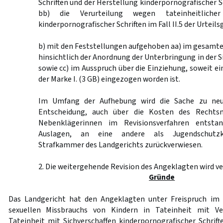
Schriften und der Herstellung kinderpornografischer Sch
bb) die Verurteilung wegen tateinheitlicher 
kinderpornografischer Schriften im Fall II.5 der Urteils
b) mit den Feststellungen aufgehoben aa) im gesamte
hinsichtlich der Anordnung der Unterbringung in der
sowie cc) im Ausspruch über die Einziehung, soweit ei
der Marke I. (3 GB) eingezogen worden ist.
Im Umfang der Aufhebung wird die Sache zu neu
Entscheidung, auch über die Kosten des Rechts
Nebenklägerinnen im Revisionsverfahren entsta
Auslagen, an eine andere als Jugendschutz
Strafkammer des Landgerichts zurückverwiesen.
2. Die weitergehende Revision des Angeklagten wird v
Gründe
Das Landgericht hat den Angeklagten unter Freispruch im
sexuellen Missbrauchs von Kindern in Tateinheit mit Ve
Tateinheit mit Sichverschaffen kinderpornografischer Schriften