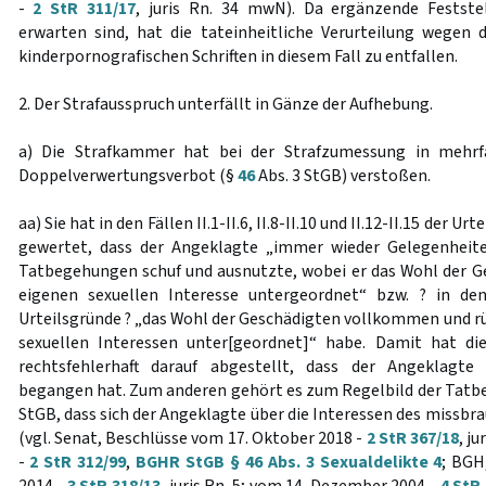
-
2 StR 311/17
, juris Rn. 34 mwN). Da ergänzende Festste
erwarten sind, hat die tateinheitliche Verurteilung wegen 
kinderpornografischen Schriften in diesem Fall zu entfallen.
2. Der Strafausspruch unterfällt in Gänze der Aufhebung.
a) Die Strafkammer hat bei der Strafzumessung in mehrf
Doppelverwertungsverbot (§
46
Abs. 3 StGB) verstoßen.
aa) Sie hat in den Fällen II.1-II.6, II.8-II.10 und II.12-II.15 der 
gewertet, dass der Angeklagte „immer wieder Gelegenheit
Tatbegehungen schuf und ausnutzte, wobei er das Wohl der G
eigenen sexuellen Interesse untergeordnet“ bzw. ? in den 
Urteilsgründe ? „das Wohl der Geschädigten vollkommen und rü
sexuellen Interessen unter[geordnet]“ habe. Damit hat d
rechtsfehlerhaft darauf abgestellt, dass der Angeklagte
begangen hat. Zum anderen gehört es zum Regelbild der Tatb
StGB, dass sich der Angeklagte über die Interessen des missb
(vgl. Senat, Beschlüsse vom 17. Oktober 2018 -
2 StR 367/18
, j
-
2 StR 312/99
,
BGHR StGB § 46 Abs. 3 Sexualdelikte 4
; BGH