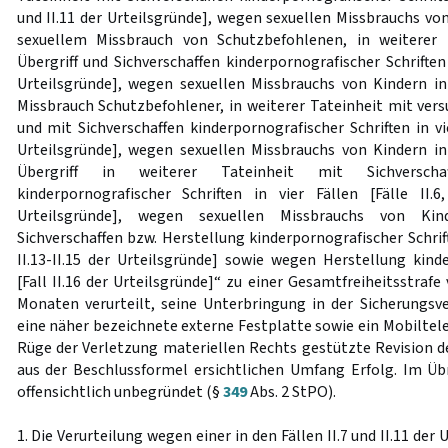
und II.11 der Urteilsgründe], wegen sexuellen Missbrauchs vo
sexuellem Missbrauch von Schutzbefohlenen, in weiterer 
Übergriff und Sichverschaffen kinderpornografischer Schriften 
Urteilsgründe], wegen sexuellen Missbrauchs von Kindern i
Missbrauch Schutzbefohlener, in weiterer Tateinheit mit vers
und mit Sichverschaffen kinderpornografischer Schriften in vier
Urteilsgründe], wegen sexuellen Missbrauchs von Kindern i
Übergriff in weiterer Tateinheit mit Sichverscha
kinderpornografischer Schriften in vier Fällen [Fälle II.6,
Urteilsgründe], wegen sexuellen Missbrauchs von Kin
Sichverschaffen bzw. Herstellung kinderpornografischer Schriften
II.13-II.15 der Urteilsgründe] sowie wegen Herstellung kinde
[Fall II.16 der Urteilsgründe]“ zu einer Gesamtfreiheitsstrafe
Monaten verurteilt, seine Unterbringung in der Sicherungs
eine näher bezeichnete externe Festplatte sowie ein Mobiltele
Rüge der Verletzung materiellen Rechts gestützte Revision 
aus der Beschlussformel ersichtlichen Umfang Erfolg. Im Üb
offensichtlich unbegründet (§
349
Abs. 2 StPO).
1. Die Verurteilung wegen einer in den Fällen II.7 und II.11 der