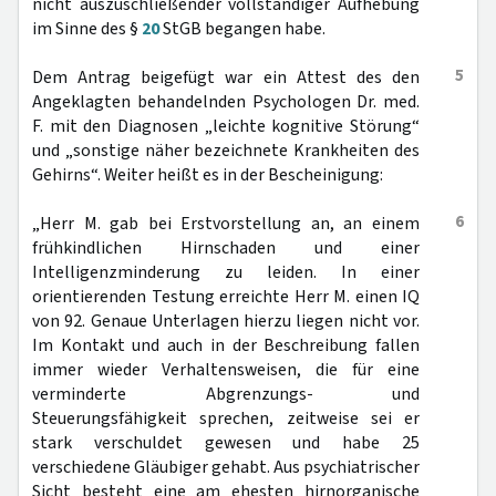
nicht auszuschließender vollständiger Aufhebung
im Sinne des §
20
StGB begangen habe.
5
Dem Antrag beigefügt war ein Attest des den
Angeklagten behandelnden Psychologen Dr. med.
F. mit den Diagnosen „leichte kognitive Störung“
und „sonstige näher bezeichnete Krankheiten des
Gehirns“. Weiter heißt es in der Bescheinigung:
6
„Herr M. gab bei Erstvorstellung an, an einem
frühkindlichen Hirnschaden und einer
Intelligenzminderung zu leiden. In einer
orientierenden Testung erreichte Herr M. einen IQ
von 92. Genaue Unterlagen hierzu liegen nicht vor.
Im Kontakt und auch in der Beschreibung fallen
immer wieder Verhaltensweisen, die für eine
verminderte Abgrenzungs- und
Steuerungsfähigkeit sprechen, zeitweise sei er
stark verschuldet gewesen und habe 25
verschiedene Gläubiger gehabt. Aus psychiatrischer
Sicht besteht eine am ehesten hirnorganische