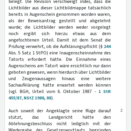
belegt. Die Revision verschweigt indes, dass die
Lichtbilder aus dieser Lichtbildmappe tatsächlich
bereits in Augenschein genommen worden waren,
als der Beweisantrag gestellt und abgelehnt
wurde; die Lichtbilder werden weder vorgelegt
noch ergibt sich hierzu etwas aus dem
angefochtenen Urteil. Damit ist dem Senat die
Prüfung verwehrt, ob die Aufklärungspflicht (§
244
Abs. 5 Satz 1 StPO) eine Inaugenscheinnahme des
Tatorts erfordert hätte. Die Einnahme eines
Augenscheins am Tatort wäre ersichtlich nur dann
geboten gewesen, wenn hierdurch über Lichtbilder
und Zeugenaussagen hinaus eine weitere
Sachaufklärung hätte erwartet werden können
(vgl. BGH, Urteil vom 6. Oktober 1987 -
1 StR
455/87
,
NStZ 1988, 88
).
2
Auch soweit der Angeklagte seine Rüge darauf
stützt, das Landgericht hätte den
Ablehnungsbeschluss nicht lediglich mit der
Wiedergabe des Gesetzeswortlauts begründen