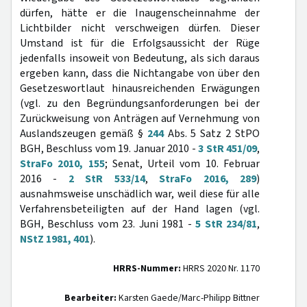
dürfen, hätte er die Inaugenscheinnahme der
Lichtbilder nicht verschweigen dürfen. Dieser
Umstand ist für die Erfolgsaussicht der Rüge
jedenfalls insoweit von Bedeutung, als sich daraus
ergeben kann, dass die Nichtangabe von über den
Gesetzeswortlaut hinausreichenden Erwägungen
(vgl. zu den Begründungsanforderungen bei der
Zurückweisung von Anträgen auf Vernehmung von
Auslandszeugen gemäß §
244
Abs. 5 Satz 2 StPO
BGH, Beschluss vom 19. Januar 2010 -
3 StR 451/09
,
StraFo 2010, 155
; Senat, Urteil vom 10. Februar
2016 -
2 StR 533/14
,
StraFo 2016, 289
)
ausnahmsweise unschädlich war, weil diese für alle
Verfahrensbeteiligten auf der Hand lagen (vgl.
BGH, Beschluss vom 23. Juni 1981 -
5 StR 234/81
,
NStZ 1981, 401
).
HRRS-Nummer:
HRRS 2020 Nr. 1170
Bearbeiter:
Karsten Gaede/Marc-Philipp Bittner