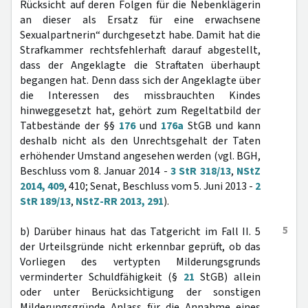
Rücksicht auf deren Folgen für die Nebenklägerin
an dieser als Ersatz für eine erwachsene
Sexualpartnerin“ durchgesetzt habe. Damit hat die
Strafkammer rechtsfehlerhaft darauf abgestellt,
dass der Angeklagte die Straftaten überhaupt
begangen hat. Denn dass sich der Angeklagte über
die Interessen des missbrauchten Kindes
hinweggesetzt hat, gehört zum Regeltatbild der
Tatbestände der §§
176
und
176a
StGB und kann
deshalb nicht als den Unrechtsgehalt der Taten
erhöhender Umstand angesehen werden (vgl. BGH,
Beschluss vom 8. Januar 2014 -
3 StR 318/13
,
NStZ
2014, 409
, 410; Senat, Beschluss vom 5. Juni 2013 -
2
StR 189/13
,
NStZ-RR 2013, 291
).
5
b) Darüber hinaus hat das Tatgericht im Fall II. 5
der Urteilsgründe nicht erkennbar geprüft, ob das
Vorliegen des vertypten Milderungsgrunds
verminderter Schuldfähigkeit (§
21
StGB) allein
oder unter Berücksichtigung der sonstigen
Milderungsgründe Anlass für die Annahme eines