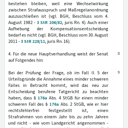
bestehen bleiben, weil eine Wechselwirkung
zwischen Strafausspruch und Maßregelanordnung
auszuschließen ist (vgl. BGH, Beschluss vom 4.
August 1982 -
3 StR 206/82
, juris Rn. 4). Auch einer
Aufhebung der Kompensationsentscheidung
bedarf es nicht (vgl. BGH, Beschluss vom 30. August
2011 -
3 StR 228/11
, juris Rn. 16).
8
4. Für die neue Hauptverhandlung weist der Senat
auf Folgendes hin:
9
Bei der Prüfung der Frage, ob im Fall II. 5 der
Urteilsgründe die Annahme eines minder schweren
Falles in Betracht kommt, wird das neu zur
Entscheidung berufene Tatgericht zu beachten
haben, dass §
176a
Abs. 4 StGB für einen minder
schweren Fall des §
176a
Abs. 2 StGB, wie er hier
rechtsfehlerfrei festgestellt ist, einen
Strafrahmen von einem Jahr bis zu zehn Jahren
und nicht - wie vom Landgericht angenommen -