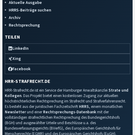
Aktuelle Ausgabe
HRRS-Beiträge suchen
Archiv
Rechtsprechung
TEILEN
LinkedIn
Xing
Facebook
HRR-STRAFRECHT.DE
HRR-Strafrecht.de ist ein Service der Hamburger Anwaltskanzlei
Strate und
Kollegen
. Das Projekt bietet einen kostenlosen Zugang zur aktuellen
höchstrichterlichen Rechtsprechung im Strafrecht und Strafverfahrensrecht.
Es besteht aus der juristischen Fachzeitschrift
HRRS
, einem monatlichen
Newsletter
und einer
Rechtsprechungs-Datenbank
mit der
vollständigen strafrechtlichen Rechtsprechung des Bundesgerichtshofs
(BGH) und ausgewählter Urteile und Beschlüsse u.a. des
Bundesverfassungsgerichts (BVerfG), des Europäischen Gerichtshofs für
Menschenrechte (EGMR) und des Europäischen Gerichtshofs (EuGH).