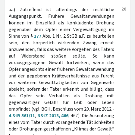
20
aa) Zutreffend ist allerdings der rechtliche
Ausgangspunkt. Frühere Gewaltanwendungen
können im Einzelfall als konkludente Drohung
gegenüber dem Opfer einer Vergewaltigung im
Sinne von §
177
Abs. 1 Nr. 2 StGB a.F. zu beurteilen
sein, den körperlich wirkenden Zwang erneut
anzuwenden, falls das weitere Vorgehen des Täters
auf Widerstand stoßen sollte. So kann
vorausgegangene Gewalt fortwirken, wenn das
Opfer angesichts einer früheren Gewaltanwendung
und der gegebenen Kräfteverhältnisse aus Furcht
vor weiteren Gewalttätigkeiten von Gegenwehr
absieht, sofern der Täter erkennt und billigt, dass
das Opfer sein Verhalten als Drohung mit
gegenwärtiger Gefahr für Leib oder Leben
empfindet (vgl. BGH, Beschluss vom 20. März 2012 -
4 StR 561/11
,
NStZ 2013, 466
, 467). Die Ausnutzung
eines vom Täter durch vorangehende Tätlichkeiten
oder Drohungen geschaffenen „Klimas der Gewalt“