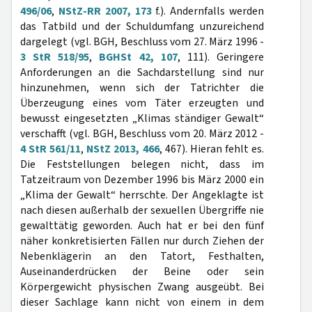
496/06
,
NStZ-RR 2007, 173
f.). Andernfalls werden
das Tatbild und der Schuldumfang unzureichend
dargelegt (vgl. BGH, Beschluss vom 27. März 1996 -
3 StR 518/95
,
BGHSt 42, 107
, 111). Geringere
Anforderungen an die Sachdarstellung sind nur
hinzunehmen, wenn sich der Tatrichter die
Überzeugung eines vom Täter erzeugten und
bewusst eingesetzten „Klimas ständiger Gewalt“
verschafft (vgl. BGH, Beschluss vom 20. März 2012 -
4 StR 561/11
,
NStZ 2013, 466
, 467). Hieran fehlt es.
Die Feststellungen belegen nicht, dass im
Tatzeitraum von Dezember 1996 bis März 2000 ein
„Klima der Gewalt“ herrschte. Der Angeklagte ist
nach diesen außerhalb der sexuellen Übergriffe nie
gewalttätig geworden. Auch hat er bei den fünf
näher konkretisierten Fällen nur durch Ziehen der
Nebenklägerin an den Tatort, Festhalten,
Auseinanderdrücken der Beine oder sein
Körpergewicht physischen Zwang ausgeübt. Bei
dieser Sachlage kann nicht von einem in dem