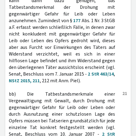
kann dann dazu genügen, das
Tatbestandsmerkmal der Drohung mit
gegenwärtiger Gefahr für Leib oder Leben
anzunehmen. Zumindest von §
177
Abs. 1 Nr. 3 StGB
a.F. erfasst werden schließlich Fälle, in denen zwar
nicht konkludent mit gegenwärtiger Gefahr für
Leib oder Leben des Opfers gedroht wird, dieses
aber aus Furcht vor Einwirkungen des Täters auf
Widerstand verzichtet, weil es sich in einer
hilflosen Lage befindet und ihm Widerstand gegen
den überlegenen Täter aussichtslos erscheint (vgl.
Senat, Beschluss vom 7. Januar 2015 -
2 StR 463/14
,
NStZ 2015, 211
, 212 mit Anm. Piel).
21
bb) Die Tatbestandsmerkmale einer
Vergewaltigung mit Gewalt, durch Drohung mit
gegenwärtiger Gefahr für Leib oder Leben oder
durch Ausnutzung einer schutzlosen Lage des
Opfers müssen bei Tatserien grundsätzlich für jede
einzelne Tat konkret festgestellt werden (vgl.
Senat, Beschluss vom 10. Januar 2007 -
2 StR