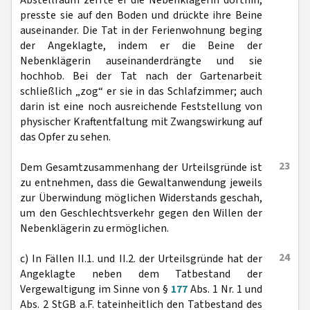
Abstellraum zerrte er die Nebenklägerin dorthin,
presste sie auf den Boden und drückte ihre Beine
auseinander. Die Tat in der Ferienwohnung beging
der Angeklagte, indem er die Beine der
Nebenklägerin auseinanderdrängte und sie
hochhob. Bei der Tat nach der Gartenarbeit
schließlich „zog“ er sie in das Schlafzimmer; auch
darin ist eine noch ausreichende Feststellung von
physischer Kraftentfaltung mit Zwangswirkung auf
das Opfer zu sehen.
23
Dem Gesamtzusammenhang der Urteilsgründe ist
zu entnehmen, dass die Gewaltanwendung jeweils
zur Überwindung möglichen Widerstands geschah,
um den Geschlechtsverkehr gegen den Willen der
Nebenklägerin zu ermöglichen.
24
c) In Fällen II.1. und II.2. der Urteilsgründe hat der
Angeklagte neben dem Tatbestand der
Vergewaltigung im Sinne von §
177
Abs. 1 Nr. 1 und
Abs. 2 StGB a.F. tateinheitlich den Tatbestand des