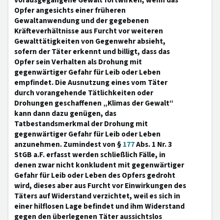
vorausgegangene Gewalt fortwirken, wenn das
Opfer angesichts einer früheren
Gewaltanwendung und der gegebenen
Kräfteverhältnisse aus Furcht vor weiteren
Gewalttätigkeiten von Gegenwehr absieht,
sofern der Täter erkennt und billigt, dass das
Opfer sein Verhalten als Drohung mit
gegenwärtiger Gefahr für Leib oder Leben
empfindet. Die Ausnutzung eines vom Täter
durch vorangehende Tätlichkeiten oder
Drohungen geschaffenen „Klimas der Gewalt“
kann dann dazu genügen, das
Tatbestandsmerkmal der Drohung mit
gegenwärtiger Gefahr für Leib oder Leben
anzunehmen. Zumindest von §
177
Abs. 1 Nr. 3
StGB a.F. erfasst werden schließlich Fälle, in
denen zwar nicht konkludent mit gegenwärtiger
Gefahr für Leib oder Leben des Opfers gedroht
wird, dieses aber aus Furcht vor Einwirkungen des
Täters auf Widerstand verzichtet, weil es sich in
einer hilflosen Lage befindet und ihm Widerstand
gegen den überlegenen Täter aussichtslos